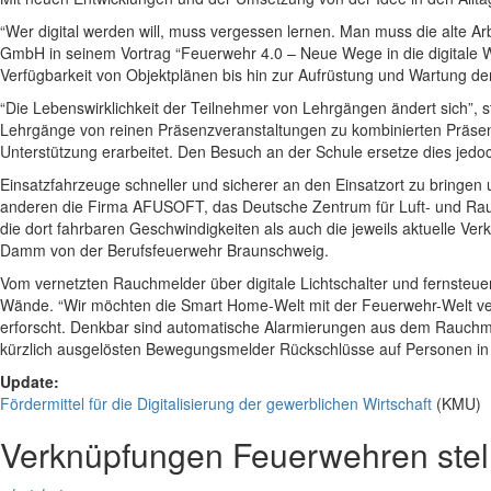
“Wer digital werden will, muss vergessen lernen. Man muss die alte A
GmbH in seinem Vortrag “Feuerwehr 4.0 – Neue Wege in die digitale W
Verfügbarkeit von Objektplänen bis hin zur Aufrüstung und Wartung 
“Die Lebenswirklichkeit der Teilnehmer von Lehrgängen ändert sich”,
Lehrgänge von reinen Präsenzveranstaltungen zu kombinierten Präsenz
Unterstützung erarbeitet. Den Besuch an der Schule ersetze dies jedoch
Einsatzfahrzeuge schneller und sicherer an den Einsatzort zu bringen 
anderen die Firma AFUSOFT, das Deutsche Zentrum für Luft- und Raumf
die dort fahrbaren Geschwindigkeiten als auch die jeweils aktuelle Ver
Damm von der Berufsfeuerwehr Braunschweig.
Vom vernetzten Rauchmelder über digitale Lichtschalter und fernsteu
Wände. “Wir möchten die Smart Home-Welt mit der Feuerwehr-Welt verb
erforscht. Denkbar sind automatische Alarmierungen aus dem Rauchmel
kürzlich ausgelösten Bewegungsmelder Rückschlüsse auf Personen in 
Update:
Fördermittel für die Digitalisierung der gewerblichen Wirtschaft
(KMU)
Verknüpfungen
Feuerwehren stell