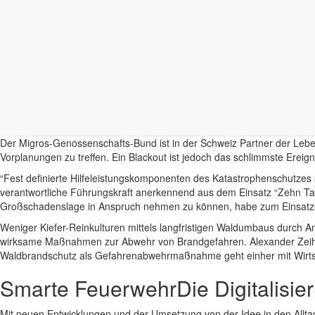
geänderten Bedarfe bei Hitze problematisch: “Ab 35 Grad muss in der 
um beispielsweise Zustandskarten von Feldern zu generieren, und lief
Feuerwehr gemeinsam zu üben und den Schaden im Ernstfall so gering
Die beiden Module “Klimafolgen und Infrastruktur” sowie “Klimafolgen
bereits heute durch den Klimawandel ergeben.
Thomas Loster von der Münchener Rück Stiftung führte in seinem Vort
Erderwärmung zu verhindern. “Sobald man klimaschädliche Gase in die
Unter diesen Bedingungen sei eine Prognose für den Feuerwehr-Wetter
Der Migros-Genossenschafts-Bund ist in der Schweiz Partner der Lebens
Vorplanungen zu treffen. Ein Blackout ist jedoch das schlimmste Ereign
“Fest definierte Hilfeleistungskomponenten des Katastrophenschutzes s
verantwortliche Führungskraft anerkennend aus dem Einsatz “Zehn Ta
Großschadenslage in Anspruch nehmen zu können, habe zum Einsatzerfo
Weniger Kiefer-Reinkulturen mittels langfristigen Waldumbaus durch A
wirksame Maßnahmen zur Abwehr von Brandgefahren. Alexander Zeihe v
Waldbrandschutz als Gefahrenabwehrmaßnahme geht einher mit Wirtsch
Smarte Feuerwehr
Die Digitalisi
Mit neuen Entwicklungen und der Umsetzung von der Idee in den Allta