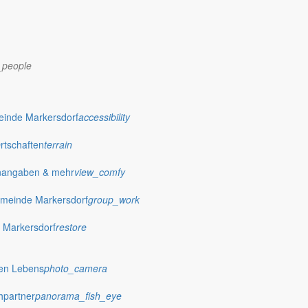
_people
dorf.de
einde Markersdorf
accessibility
Ortschaften
terrain
nangaben & mehr
view_comfy
meinde Markersdorf
group_work
 Markersdorf
restore
hen Lebens
photo_camera
hpartner
panorama_fish_eye