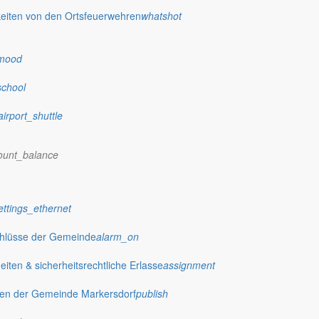
eiten von den Ortsfeuerwehren
whatshot
mood
school
airport_shuttle
ount_balance
ettings_ethernet
chlüsse der Gemeinde
alarm_on
ten & sicherheitsrechtliche Erlasse
assignment
gen der Gemeinde Markersdorf
publish