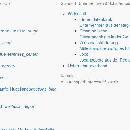
ns_run
Standort, Unternehmen & Jobs
trendi
Wirtschaft
Firmendatenbank
Unternehmen aus der Regio
zerte etc.
date_range
Gewerbeflächen
Gewerbegebiete in der Ge
_chart
Wirtschaftsförderung
Mittelstandsfreundliches Kl
tuelles
fitness_center
Jobs
Jobangebote aus der Regi
ehr
group
Unternehmerverband
Kontakt
re
Ansprechpartner
account_circle
anfte Hügelland
directions_bike
ch wie?
local_airport
Gemeinde Markersdorf
visibility