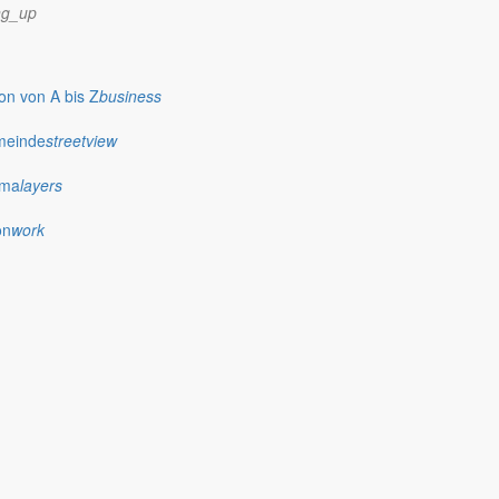
ng_up
n von A bis Z
business
meinde
streetview
ima
layers
on
work