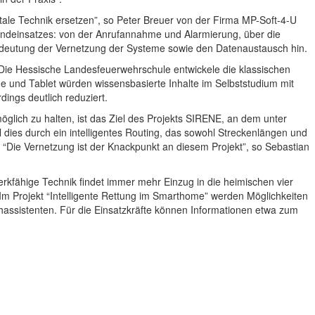
tale Technik ersetzen”, so Peter Breuer von der Firma MP-Soft-4-U
randeinsatzes: von der Anrufannahme und Alarmierung, über die
edeutung der Vernetzung der Systeme sowie den Datenaustausch hin.
 Die Hessische Landesfeuerwehrschule entwickele die klassischen
 und Tablet würden wissensbasierte Inhalte im Selbststudium mit
dings deutlich reduziert.
öglich zu halten, ist das Ziel des Projekts SIRENE, an dem unter
ies durch ein intelligentes Routing, das sowohl Streckenlängen und
t. “Die Vernetzung ist der Knackpunkt an diesem Projekt”, so Sebastian
rkfähige Technik findet immer mehr Einzug in die heimischen vier
m Projekt “Intelligente Rettung im Smarthome” werden Möglichkeiten
assistenten. Für die Einsatzkräfte können Informationen etwa zum