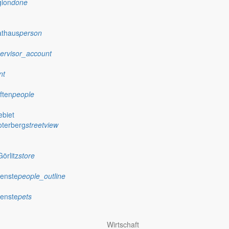
gion
done
athaus
person
ervisor_account
nt
ften
people
biet
oterberg
streetview
örlitz
store
ienste
people_outline
ienste
pets
Wirtschaft