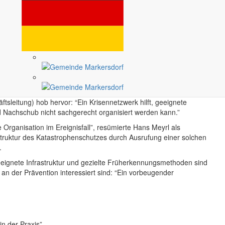
”, erklärte Hemmerling. Er berichtete, wie Drohnen genutzt werden,
t bei den Landwirten ein noch höheres Bewusstsein da, um mit der
ftigen Bedingungen als auch mit den Herausforderungen, die sich
hungen nicht genügten, um einen signifikanten Anstieg der
nd insbesondere damit auch zu mehr Feuchtigkeit”, erklärte er.
ar.
tsleitung) hob hervor: “Ein Krisennetzwerk hilft, geeignete
nd Nachschub nicht sachgerecht organisiert werden kann.”
Organisation im Ereignisfall”, resümierte Hans Meyrl als
truktur des Katastrophenschutzes durch Ausrufung einer solchen
.
eeignete Infrastruktur und gezielte Früherkennungsmethoden sind
 der Prävention interessiert sind: “Ein vorbeugender
n der Praxis”.