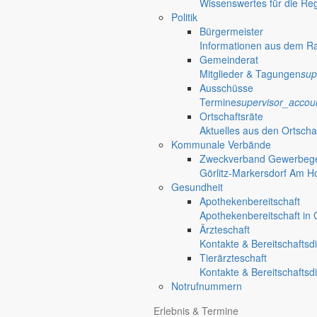
Wissenswertes für die Re
Politik
Bürgermeister
Informationen aus dem R
Gemeinderat
Mitglieder & Tagungen
sup
Ausschüsse
Termine
supervisor_accou
Ortschaftsräte
Aktuelles aus den Ortscha
Kommunale Verbände
Zweckverband Gewerbege
Görlitz-Markersdorf Am H
Gesundheit
Apothekenbereitschaft
Apothekenbereitschaft in G
Ärzteschaft
Kontakte & Bereitschaftsd
Tierärzteschaft
Kontakte & Bereitschaftsd
Notrufnummern
Erlebnis & Termine