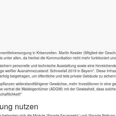
Tierhaltung reagiert werden, etwa mit dem Versprühen von Wassernebel
erte Ansatzpunkte für Kooperationen: “Nach den letzten zwei Jahren is
 wie möglich zu halten.”
 und Einsatzlagen” befassten sich sowohl mit dem Ausblick auf die kün
rag zum “Feuerwehr-Wetterbericht 2040” aus, dass die aktuellen Bemü
 Atmosphäre entlässt, kommt es zwingend zu einer Klimaveränderung u
bericht 2040 äußerst vage und durch viele Faktoren noch beeinflussb
mittelversorgung in Krisenzeiten. Martin Kessler (Mitglied der Geschäf
is unter allen, da hierbei die Kommunikation nicht mehr funktioniert u
ichern personelle und technische Ausstattung sowie eine hinreichende 
ge weißer Ausnahmezustand: Schneefall 2019 in Bayern”. Diese Infras
lg beigetragen, um öffentliche und teils private Gebäude zu sichern
npflanzen widerstandfähigerer Gewächse, mehr Investitionen in eine g
ertrat die Waldeigentümer (ADGW) mit der Gewissheit, dass solche an
aftlichkeit!”
erung nutzen
g befassten sich die Module “Smarte Feuerwehr” und “Smarte Rettung i