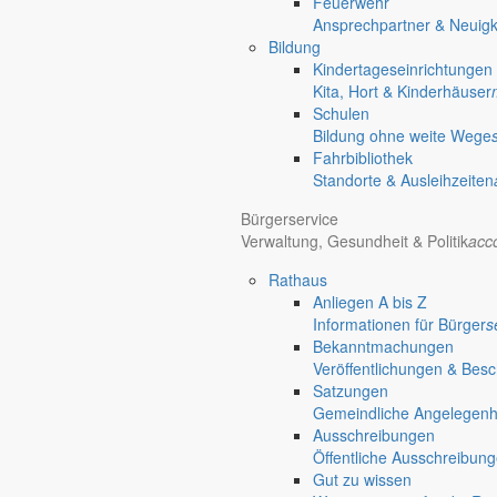
Feuerwehr
Ansprechpartner & Neuigk
Bildung
Kindertageseinrichtungen
Kita, Hort & Kinderhäuser
Schulen
Bildung ohne weite Wege
Fahrbibliothek
Standorte & Ausleihzeiten
Bürgerservice
Verwaltung, Gesundheit & Politik
acc
Rathaus
Anliegen A bis Z
Informationen für Bürger
s
Bekanntmachungen
Veröffentlichungen & Bes
Satzungen
Gemeindliche Angelegenhei
Ausschreibungen
Öffentliche Ausschreibun
Gut zu wissen