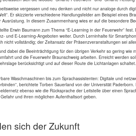
rbeitsweise vergessen und neu denken und nicht nur analoge durch digi
elt”. Er skizzierte verschiedene Handlungsfelder am Beispiel eines B
der Ausrüstung. In diesem Zusammenhang wies er auf die besondere B
 stellte Erwin Baumann zum Thema “E-Learning in der Feuerwehr” fest.
- und E-Learning-Angeboten weiter. Durch Lerninhalte für Smartphone
 nicht vollständig; der Zeitansatz der Präsenzveranstaltungen sei aller
und dabei die Beeinträchtigung für den übrigen Verkehr so gering wie m
ahrt und die Feuerwehr Braunschweig arbeiten. Erreicht werden soll d
kehrslage berücksichtigt und auf dieser Route die Lichtanlagen schalte
erbare Waschmaschinen bis zum Sprachassistenten: Digitale und netzwe
inden”, berichtete Torben Sauerland von der Universität Paderborn. I
dernetz ebenso wie die Rücksprache der Leitstelle über einen Sprach
Gefahr und ihren möglichen Aufenthaltsort geben.
en sich der Zukunft