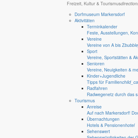
Freizeit, Kultur & Tourismus
directio
Dorfmuseum Markersdorf
Aktivitäten
Terminkalender
Feste, Ausstellungen, Kon
Vereine
Vereine von A bis Z
bubble
Sport
Vereine, Sportstätten & Ak
Senioren
Vereine, Neuigkeiten & m
Kinder+Jugendliche
Tipps für Familien
child_ca
Radfahren
Radwegenetz durch das s
Tourismus
Anreise
Auf nach Markersdorf! Do
Übernachtungen
Hotels & Pensionen
hotel
Pfaffendorf
Sehenswert
Jauernick-Buschbach
Sehenswürdigkeiten der 