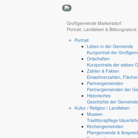
Anzeigen
Großgemeinde Markersdorf
Hotel Manhattan New York
Hotel Nürnberg
Portrait, Landleben & Bildung
nature
Portrait
Regional werben auf markersdorf.de!
anzeigen@gemeinde-markers
Leben in der Gemeinde
Home
Kurzportrait der Großgem
Markersdorf
Ortschaften
Deutsch-Paulsdorf
Kurzportraits der sieben 
Holtendorf
Zahlen & Fakten
Gersdorf
Einwohnerzahlen, Fläche
Partnergemeinden
Friedersdorf
Partnergemeinden der Ge
Historisches
Geschichte der Gemeinde
Kultur / Religion / Landleben
Museen
Traditionspflege bäuerlic
Kirchengemeinden
Pfarrgemeinde & Ansprec