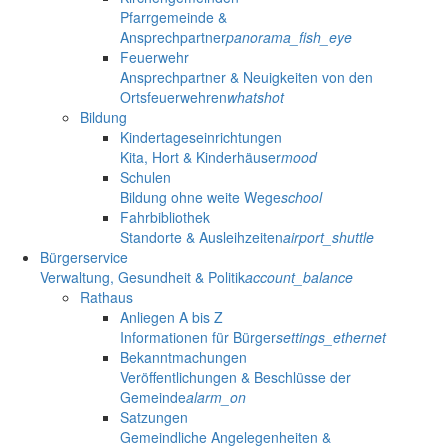
Pfarrgemeinde &
Ansprechpartner
panorama_fish_eye
Feuerwehr
Ansprechpartner & Neuigkeiten von den
Ortsfeuerwehren
whatshot
Bildung
Kindertageseinrichtungen
Kita, Hort & Kinderhäuser
mood
Schulen
Bildung ohne weite Wege
school
Fahrbibliothek
Standorte & Ausleihzeiten
airport_shuttle
Bürgerservice
Verwaltung, Gesundheit & Politik
account_balance
Rathaus
Anliegen A bis Z
Informationen für Bürger
settings_ethernet
Bekanntmachungen
Veröffentlichungen & Beschlüsse der
Gemeinde
alarm_on
Satzungen
Gemeindliche Angelegenheiten &