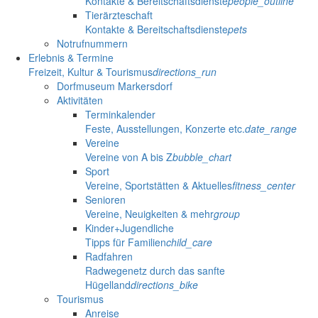
Kontakte & Bereitschaftsdienste
people_outline
Tierärzteschaft
Kontakte & Bereitschaftsdienste
pets
Notrufnummern
Erlebnis & Termine
Freizeit, Kultur & Tourismus
directions_run
Dorfmuseum Markersdorf
Aktivitäten
Terminkalender
Feste, Ausstellungen, Konzerte etc.
date_range
Vereine
Vereine von A bis Z
bubble_chart
Sport
Vereine, Sportstätten & Aktuelles
fitness_center
Senioren
Vereine, Neuigkeiten & mehr
group
Kinder+Jugendliche
Tipps für Familien
child_care
Radfahren
Radwegenetz durch das sanfte
Hügelland
directions_bike
Tourismus
Anreise