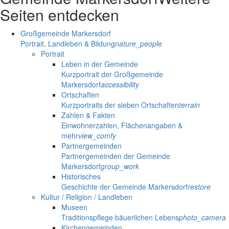
Seiten entdecken
Großgemeinde Markersdorf
Portrait, Landleben & Bildung
nature_people
Portrait
Leben in der Gemeinde
Kurzportrait der Großgemeinde
Markersdorf
accessibility
Ortschaften
Kurzportraits der sieben Ortschaften
terrain
Zahlen & Fakten
Einwohnerzahlen, Flächenangaben &
mehr
view_comfy
Partnergemeinden
Partnergemeinden der Gemeinde
Markersdorf
group_work
Historisches
Geschichte der Gemeinde Markersdorf
restore
Kultur / Religion / Landleben
Museen
Traditionspflege bäuerlichen Lebens
photo_camera
Kirchengemeinden