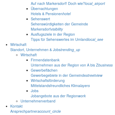
Auf nach Markersdorf! Doch wie?
local_airport
Übernachtungen
Hotels & Pensionen
hotel
Sehenswert
Sehenswürdigkeiten der Gemeinde
Markersdorf
visibility
Ausflugsziele in der Region
Tipps für Sehenswertes im Umland
local_see
Wirtschaft
Standort, Unternehmen & Jobs
trending_up
Wirtschaft
Firmendatenbank
Unternehmen aus der Region von A bis Z
business
Gewerbeflächen
Gewerbegebiete in der Gemeinde
streetview
Wirtschaftsförderung
Mittelstandsfreundliches Klima
layers
Jobs
Jobangebote aus der Region
work
Unternehmerverband
Kontakt
Ansprechpartner
account_circle