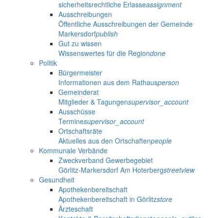
sicherheitsrechtliche Erlasse
assignment
Ausschreibungen
Öffentliche Ausschreibungen der Gemeinde
Markersdorf
publish
Gut zu wissen
Wissenswertes für die Region
done
Politik
Bürgermeister
Informationen aus dem Rathaus
person
Gemeinderat
Mitglieder & Tagungen
supervisor_account
Ausschüsse
Termine
supervisor_account
Ortschaftsräte
Aktuelles aus den Ortschaften
people
Kommunale Verbände
Zweckverband Gewerbegebiet
Görlitz-Markersdorf Am Hoterberg
streetview
Gesundheit
Apothekenbereitschaft
Apothekenbereitschaft in Görlitz
store
Ärzteschaft