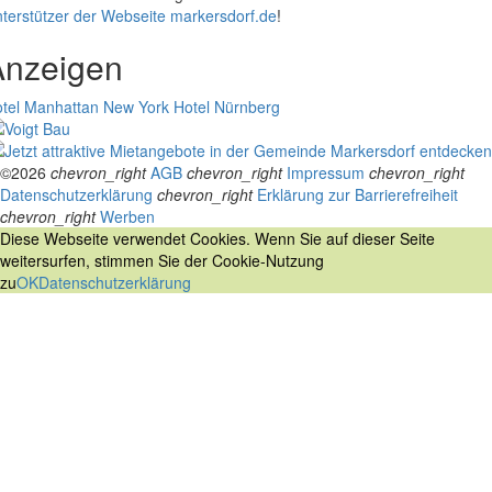
terstützer der Webseite markersdorf.de
!
Anzeigen
tel Manhattan New York
Hotel Nürnberg
©2026
chevron_right
AGB
chevron_right
Impressum
chevron_right
Datenschutzerklärung
chevron_right
Erklärung zur Barrierefreiheit
chevron_right
Werben
Diese Webseite verwendet Cookies. Wenn Sie auf dieser Seite
weitersurfen, stimmen Sie der Cookie-Nutzung
zu
OK
Datenschutzerklärung