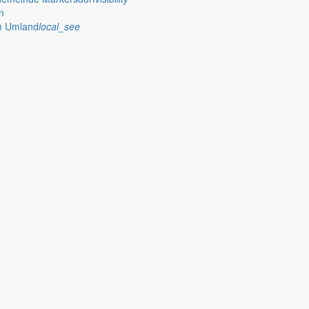
n
im Umland
local_see