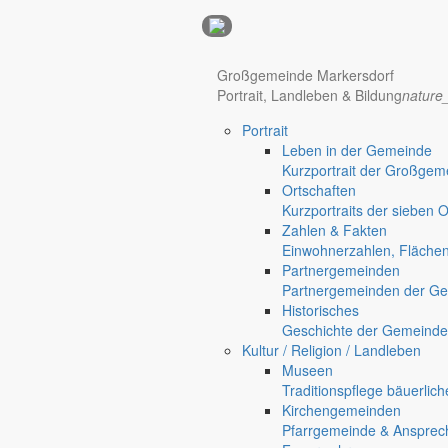
Anzeigen
Hotel Manhattan New York
Hotel Nürnberg
Großgemeinde Markersdorf
Portrait, Landleben & Bildung
nature
Portrait
Regional werben auf markersdorf.de!
anzeigen@gemeinde-markers
Leben in der Gemeinde
Home
Kurzportrait der Großgem
Markersdorf
Ortschaften
Deutsch-Paulsdorf
Kurzportraits der sieben 
Holtendorf
Zahlen & Fakten
Gersdorf
Einwohnerzahlen, Fläche
Partnergemeinden
Friedersdorf
Partnergemeinden der Ge
Pfaffendorf
Historisches
Jauernick-Buschbach
Geschichte der Gemeinde
Computerviren
Kultur / Religion / Landleben
Museen
Breitbandausbau verzögert 
Traditionspflege bäuerlic
Kirchengemeinden
Pfarrgemeinde & Ansprec
Gut zu wissen