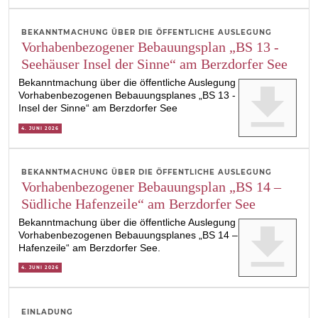
BEKANNTMACHUNG ÜBER DIE ÖFFENTLICHE AUSLEGUNG
Vorhabenbezogener Bebauungsplan „BS 13 -
Seehäuser Insel der Sinne“ am Berzdorfer See
Bekanntmachung über die öffentliche Auslegung des
get_app
Vorhabenbezogenen Bebauungsplanes „BS 13 - Seehäuser
Insel der Sinne“ am Berzdorfer See
4. JUNI 2026
BEKANNTMACHUNG ÜBER DIE ÖFFENTLICHE AUSLEGUNG
Vorhabenbezogener Bebauungsplan „BS 14 –
Südliche Hafenzeile“ am Berzdorfer See
Bekanntmachung über die öffentliche Auslegung des
get_app
Vorhabenbezogenen Bebauungsplanes „BS 14 – Südliche
Hafenzeile“ am Berzdorfer See.
4. JUNI 2026
EINLADUNG