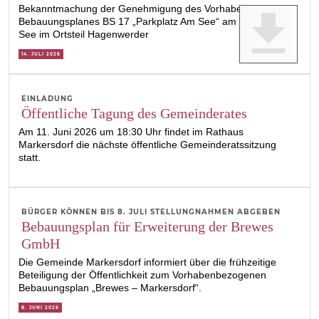
Bekanntmachung der Genehmigung des Vorhabenbezogenen
get_app
Bebauungsplanes BS 17 „Parkplatz Am See“ am Berzdorfer
See im Ortsteil Hagenwerder
14. JULI 2026
EINLADUNG
Öffentliche Tagung des Gemeinderates
Am 11. Juni 2026 um 18:30 Uhr findet im Rathaus
Markersdorf die nächste öffentliche Gemeinderatssitzung
statt.
BÜRGER KÖNNEN BIS 8. JULI STELLUNGNAHMEN ABGEBEN
Bebauungsplan für Erweiterung der Brewes
GmbH
Die Gemeinde Markersdorf informiert über die frühzeitige
Beteiligung der Öffentlichkeit zum Vorhabenbezogenen
Bebauungsplan „Brewes – Markersdorf“.
8. JUNI 2026