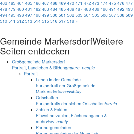
462
463
464
465
466
467
468
469
470
471
472
473
474
475
476
477
478
479
480
481
482
483
484
485
486
487
488
489
490
491
492
493
494
495
496
497
498
499
500
501
502
503
504
505
506
507
508
509
510
511
512
513
514
515
516
517
518
»
Gemeinde Markersdorf
Weitere
Seiten entdecken
Großgemeinde Markersdorf
Portrait, Landleben & Bildung
nature_people
Portrait
Leben in der Gemeinde
Kurzportrait der Großgemeinde
Markersdorf
accessibility
Ortschaften
Kurzportraits der sieben Ortschaften
terrain
Zahlen & Fakten
Einwohnerzahlen, Flächenangaben &
mehr
view_comfy
Partnergemeinden
Partnergemeinden der Gemeinde