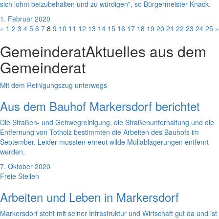
sich lohnt beizubehalten und zu würdigen", so Bürgermeister Knack.
1. Februar 2020
«
1
2
3
4
5
6
7
8
9
10
11
12
13
14
15
16
17
18
19
20
21
22
23
24
25
»
Gemeinderat
Aktuelles aus dem
Gemeinderat
Mit dem Reinigungszug unterwegs
Aus dem Bauhof Markersdorf berichtet
Die Straßen- und Gehwegreinigung, die Straßenunterhaltung und die
Entfernung von Totholz bestimmten die Arbeiten des Bauhofs im
September. Leider mussten erneut wilde Müllablagerungen entfernt
werden.
7. Oktober 2020
Freie Stellen
Arbeiten und Leben in Markersdorf
Markersdorf steht mit seiner Infrastruktur und Wirtschaft gut da und ist