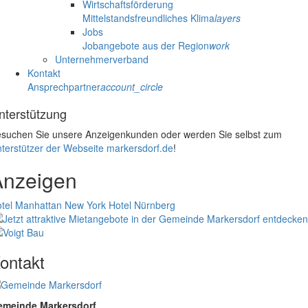
Wirtschaftsförderung
Mittelstandsfreundliches Klima
layers
Jobs
Jobangebote aus der Region
work
Unternehmerverband
Kontakt
Ansprechpartner
account_circle
nterstützung
suchen Sie unsere Anzeigenkunden oder werden Sie selbst zum
terstützer der Webseite markersdorf.de
!
Anzeigen
tel Manhattan New York
Hotel Nürnberg
ontakt
emeinde Markersdorf