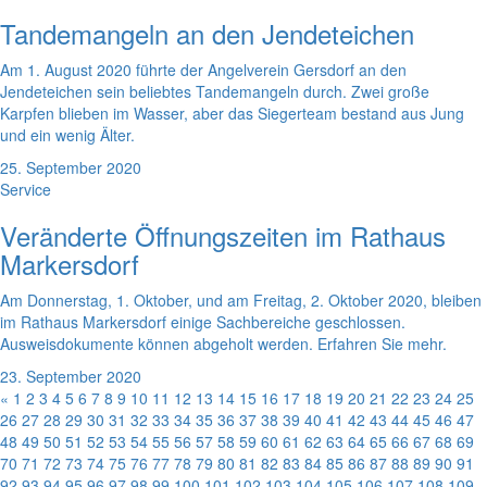
Tandemangeln an den Jendeteichen
Am 1. August 2020 führte der Angelverein Gersdorf an den
Jendeteichen sein beliebtes Tandemangeln durch. Zwei große
Karpfen blieben im Wasser, aber das Siegerteam bestand aus Jung
und ein wenig Älter.
25. September 2020
Service
Veränderte Öffnungszeiten im Rathaus
Markersdorf
Am Donnerstag, 1. Oktober, und am Freitag, 2. Oktober 2020, bleiben
im Rathaus Markersdorf einige Sachbereiche geschlossen.
Ausweisdokumente können abgeholt werden. Erfahren Sie mehr.
23. September 2020
«
1
2
3
4
5
6
7
8
9
10
11
12
13
14
15
16
17
18
19
20
21
22
23
24
25
26
27
28
29
30
31
32
33
34
35
36
37
38
39
40
41
42
43
44
45
46
47
48
49
50
51
52
53
54
55
56
57
58
59
60
61
62
63
64
65
66
67
68
69
70
71
72
73
74
75
76
77
78
79
80
81
82
83
84
85
86
87
88
89
90
91
92
93
94
95
96
97
98
99
100
101
102
103
104
105
106
107
108
109