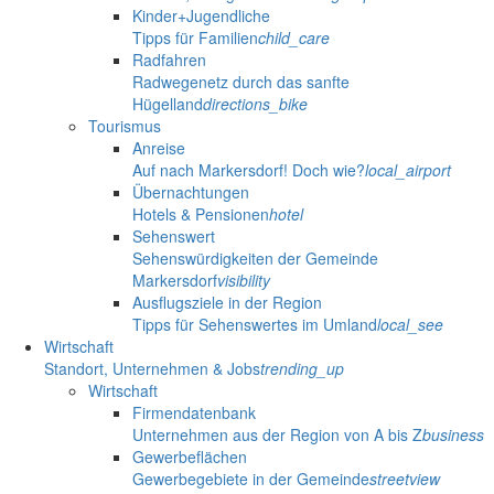
Kinder+Jugendliche
Tipps für Familien
child_care
Radfahren
Radwegenetz durch das sanfte
Hügelland
directions_bike
Tourismus
Anreise
Auf nach Markersdorf! Doch wie?
local_airport
Übernachtungen
Hotels & Pensionen
hotel
Sehenswert
Sehenswürdigkeiten der Gemeinde
Markersdorf
visibility
Ausflugsziele in der Region
Tipps für Sehenswertes im Umland
local_see
Wirtschaft
Standort, Unternehmen & Jobs
trending_up
Wirtschaft
Firmendatenbank
Unternehmen aus der Region von A bis Z
business
Gewerbeflächen
Gewerbegebiete in der Gemeinde
streetview