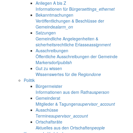
Anliegen A bis Z
Informationen für Bürger
settings_ethernet
Bekanntmachungen
Veröffentlichungen & Beschlüsse der
Gemeinde
alarm_on
Satzungen
Gemeindliche Angelegenheiten &
sicherheitsrechtliche Erlasse
assignment
Ausschreibungen
Öffentliche Ausschreibungen der Gemeinde
Markersdorf
publish
Gut zu wissen
Wissenswertes für die Region
done
Politik
Bürgermeister
Informationen aus dem Rathaus
person
Gemeinderat
Mitglieder & Tagungen
supervisor_account
Ausschüsse
Termine
supervisor_account
Ortschaftsräte
Aktuelles aus den Ortschaften
people