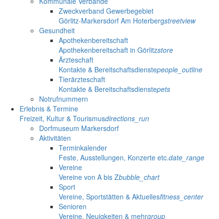
Kommunale Verbände
Zweckverband Gewerbegebiet
Görlitz-Markersdorf Am Hoterberg
streetview
Gesundheit
Apothekenbereitschaft
Apothekenbereitschaft in Görlitz
store
Ärzteschaft
Kontakte & Bereitschaftsdienste
people_outline
Tierärzteschaft
Kontakte & Bereitschaftsdienste
pets
Notrufnummern
Erlebnis & Termine
Freizeit, Kultur & Tourismus
directions_run
Dorfmuseum Markersdorf
Aktivitäten
Terminkalender
Feste, Ausstellungen, Konzerte etc.
date_range
Vereine
Vereine von A bis Z
bubble_chart
Sport
Vereine, Sportstätten & Aktuelles
fitness_center
Senioren
Vereine, Neuigkeiten & mehr
group