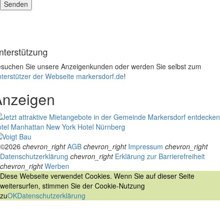
nterstützung
suchen Sie unsere Anzeigenkunden oder werden Sie selbst zum
terstützer der Webseite markersdorf.de
!
Anzeigen
tel Manhattan New York
Hotel Nürnberg
©2026
chevron_right
AGB
chevron_right
Impressum
chevron_right
Datenschutzerklärung
chevron_right
Erklärung zur Barrierefreiheit
chevron_right
Werben
Diese Webseite verwendet Cookies. Wenn Sie auf dieser Seite
weitersurfen, stimmen Sie der Cookie-Nutzung
zu
OK
Datenschutzerklärung