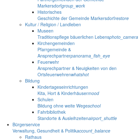
Markersdorf
group_work
Historisches
Geschichte der Gemeinde Markersdorf
restore
Kultur / Religion / Landleben
Museen
Traditionspflege bäuerlichen Lebens
photo_camera
Kirchengemeinden
Pfarrgemeinde &
Ansprechpartner
panorama_fish_eye
Feuerwehr
Ansprechpartner & Neuigkeiten von den
Ortsfeuerwehren
whatshot
Bildung
Kindertageseinrichtungen
Kita, Hort & Kinderhäuser
mood
Schulen
Bildung ohne weite Wege
school
Fahrbibliothek
Standorte & Ausleihzeiten
airport_shuttle
Bürgerservice
Verwaltung, Gesundheit & Politik
account_balance
Rathaus