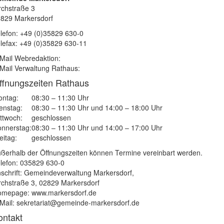
rchstraße 3
829 Markersdorf
lefon: +49 (0)35829 630-0
lefax: +49 (0)35829 630-11
Mail Webredaktion:
Mail Verwaltung Rathaus:
ffnungszeiten Rathaus
ntag:
08:30 – 11:30 Uhr
enstag:
08:30 – 11:30 Uhr und 14:00 – 18:00 Uhr
ttwoch:
geschlossen
nnerstag:
08:30 – 11:30 Uhr und 14:00 – 17:00 Uhr
eitag:
geschlossen
ßerhalb der Öffnungszeiten können Termine vereinbart werden.
lefon: 035829 630-0
schrift: Gemeindeverwaltung Markersdorf,
rchstraße 3, 02829 Markersdorf
mepage: www.markersdorf.de
Mail: sekretariat@gemeinde-markersdorf.de
ontakt