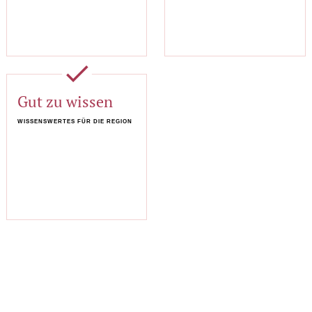
done
Gut zu wissen
WISSENSWERTES FÜR DIE REGION