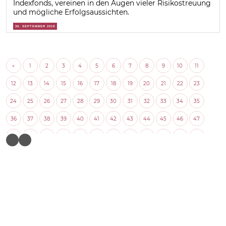
Indexfonds, vereinen in den Augen vieler Risikostreuung
und mögliche Erfolgsaussichten.
30. SEPTEMBER 2019
«
1
2
3
4
5
6
7
8
9
10
11
12
13
14
15
16
17
18
19
20
21
22
23
24
25
26
27
28
29
30
31
32
33
34
35
36
37
38
39
40
41
42
43
44
45
46
47
48
49
50
51
52
53
54
55
56
57
58
59
60
61
62
63
64
65
66
67
68
69
70
71
72
73
74
75
76
77
78
79
80
81
82
83
84
85
86
87
88
89
90
91
92
93
94
95
96
97
98
99
100
101
102
103
104
105
106
107
108
109
110
111
112
113
114
115
116
117
118
119