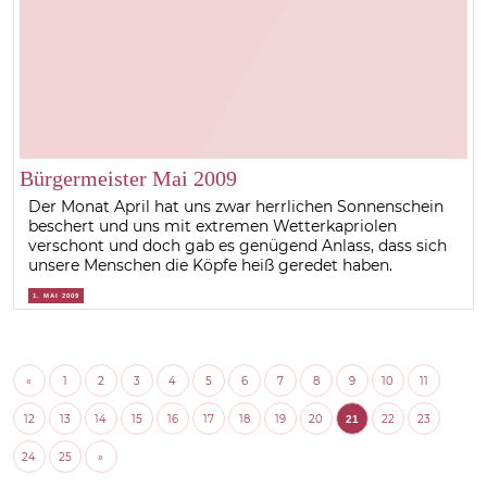
Bürgermeister Mai 2009
Der Monat April hat uns zwar herrlichen Sonnenschein
beschert und uns mit extremen Wetterkapriolen
verschont und doch gab es genügend Anlass, dass sich
unsere Menschen die Köpfe heiß geredet haben.
1. MAI 2009
«
1
2
3
4
5
6
7
8
9
10
11
12
13
14
15
16
17
18
19
20
22
23
21
24
25
»