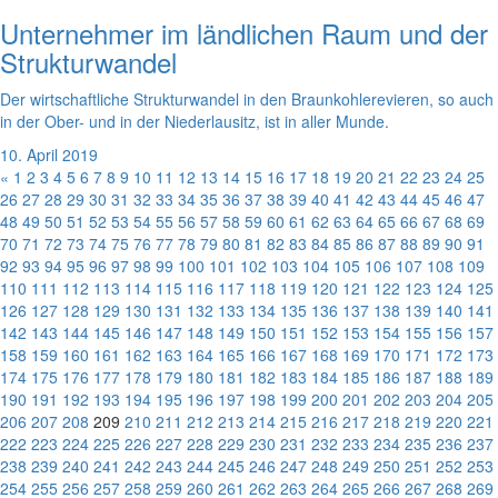
Unternehmer im ländlichen Raum und der
Strukturwandel
Der wirtschaftliche Strukturwandel in den Braunkohlerevieren, so auch
in der Ober- und in der Niederlausitz, ist in aller Munde.
10. April 2019
«
1
2
3
4
5
6
7
8
9
10
11
12
13
14
15
16
17
18
19
20
21
22
23
24
25
26
27
28
29
30
31
32
33
34
35
36
37
38
39
40
41
42
43
44
45
46
47
48
49
50
51
52
53
54
55
56
57
58
59
60
61
62
63
64
65
66
67
68
69
70
71
72
73
74
75
76
77
78
79
80
81
82
83
84
85
86
87
88
89
90
91
92
93
94
95
96
97
98
99
100
101
102
103
104
105
106
107
108
109
110
111
112
113
114
115
116
117
118
119
120
121
122
123
124
125
126
127
128
129
130
131
132
133
134
135
136
137
138
139
140
141
142
143
144
145
146
147
148
149
150
151
152
153
154
155
156
157
158
159
160
161
162
163
164
165
166
167
168
169
170
171
172
173
174
175
176
177
178
179
180
181
182
183
184
185
186
187
188
189
190
191
192
193
194
195
196
197
198
199
200
201
202
203
204
205
206
207
208
209
210
211
212
213
214
215
216
217
218
219
220
221
222
223
224
225
226
227
228
229
230
231
232
233
234
235
236
237
238
239
240
241
242
243
244
245
246
247
248
249
250
251
252
253
254
255
256
257
258
259
260
261
262
263
264
265
266
267
268
269