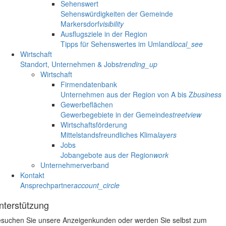
Sehenswert
Sehenswürdigkeiten der Gemeinde
Markersdorf
visibility
Ausflugsziele in der Region
Tipps für Sehenswertes im Umland
local_see
Wirtschaft
Standort, Unternehmen & Jobs
trending_up
Wirtschaft
Firmendatenbank
Unternehmen aus der Region von A bis Z
business
Gewerbeflächen
Gewerbegebiete in der Gemeinde
streetview
Wirtschaftsförderung
Mittelstandsfreundliches Klima
layers
Jobs
Jobangebote aus der Region
work
Unternehmerverband
Kontakt
Ansprechpartner
account_circle
nterstützung
suchen Sie unsere Anzeigenkunden oder werden Sie selbst zum