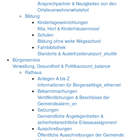
Ansprechpartner & Neuigkeiten von den
Ortsfeuerwehren
whatshot
Bildung
Kindertageseinrichtungen
Kita, Hort & Kinderhäuser
mood
Schulen
Bildung ohne weite Wege
school
Fahrbibliothek
Standorte & Ausleihzeiten
airport_shuttle
Bürgerservice
Verwaltung, Gesundheit & Politik
account_balance
Rathaus
Anliegen A bis Z
Informationen für Bürger
settings_ethernet
Bekanntmachungen
Veröffentlichungen & Beschlüsse der
Gemeinde
alarm_on
Satzungen
Gemeindliche Angelegenheiten &
sicherheitsrechtliche Erlasse
assignment
Ausschreibungen
Öffentliche Ausschreibungen der Gemeinde