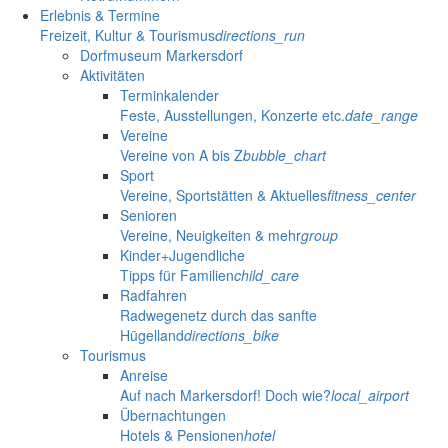
Erlebnis & Termine
Freizeit, Kultur & Tourismus
directions_run
Dorfmuseum Markersdorf
Aktivitäten
Terminkalender
Feste, Ausstellungen, Konzerte etc.
date_range
Vereine
Vereine von A bis Z
bubble_chart
Sport
Vereine, Sportstätten & Aktuelles
fitness_center
Senioren
Vereine, Neuigkeiten & mehr
group
Kinder+Jugendliche
Tipps für Familien
child_care
Radfahren
Radwegenetz durch das sanfte
Hügelland
directions_bike
Tourismus
Anreise
Auf nach Markersdorf! Doch wie?
local_airport
Übernachtungen
Hotels & Pensionen
hotel