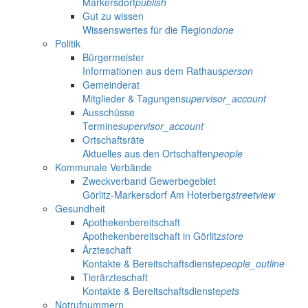
Markersdorf
publish
Gut zu wissen
Wissenswertes für die Region
done
Politik
Bürgermeister
Informationen aus dem Rathaus
person
Gemeinderat
Mitglieder & Tagungen
supervisor_account
Ausschüsse
Termine
supervisor_account
Ortschaftsräte
Aktuelles aus den Ortschaften
people
Kommunale Verbände
Zweckverband Gewerbegebiet
Görlitz-Markersdorf Am Hoterberg
streetview
Gesundheit
Apothekenbereitschaft
Apothekenbereitschaft in Görlitz
store
Ärzteschaft
Kontakte & Bereitschaftsdienste
people_outline
Tierärzteschaft
Kontakte & Bereitschaftsdienste
pets
Notrufnummern