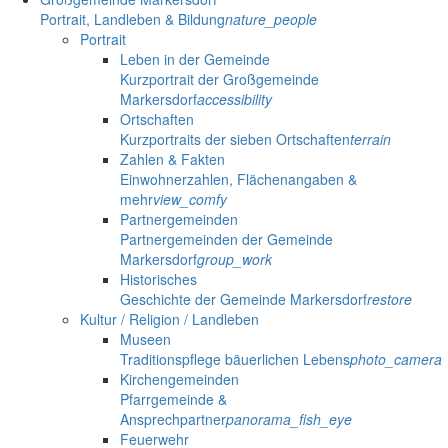
Portrait, Landleben & Bildung
nature_people
Portrait
Leben in der Gemeinde
Kurzportrait der Großgemeinde
Markersdorf
accessibility
Ortschaften
Kurzportraits der sieben Ortschaften
terrain
Zahlen & Fakten
Einwohnerzahlen, Flächenangaben &
mehr
view_comfy
Partnergemeinden
Partnergemeinden der Gemeinde
Markersdorf
group_work
Historisches
Geschichte der Gemeinde Markersdorf
restore
Kultur / Religion / Landleben
Museen
Traditionspflege bäuerlichen Lebens
photo_camera
Kirchengemeinden
Pfarrgemeinde &
Ansprechpartner
panorama_fish_eye
Feuerwehr