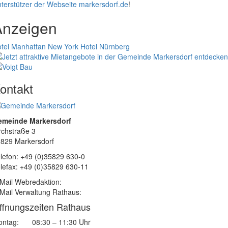
terstützer der Webseite markersdorf.de
!
Anzeigen
tel Manhattan New York
Hotel Nürnberg
ontakt
emeinde Markersdorf
rchstraße 3
829 Markersdorf
lefon: +49 (0)35829 630-0
lefax: +49 (0)35829 630-11
Mail Webredaktion:
Mail Verwaltung Rathaus:
ffnungszeiten Rathaus
ntag:
08:30 – 11:30 Uhr