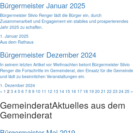
Bürgermeister Januar 2025
Bürgermeister Silvio Renger lädt die Bürger ein, durch
Zusammenarbeit und Engagement ein stabiles und prosperierendes
Jahr 2025 zu schaffen.
1. Januar 2025
Aus dem Rathaus
Bürgermeister Dezember 2024
In seinem letzten Artikel vor Weihnachten betont Bürgermeister Silvio
Renger die Fortschritte im Gemeinderat, den Einsatz für die Gemeinde
und lädt zu besinnlichen Veranstaltungen ein.
1. Dezember 2024
«
1
2
3
4
5
6
7
8
9
10
11
12
13
14
15
16
17
18
19
20
21
22
23
24
25
»
Gemeinderat
Aktuelles aus dem
Gemeinderat
Bürgermeister Mai 2019