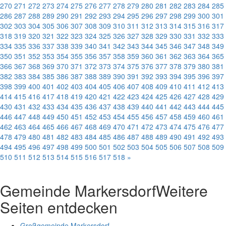
270
271
272
273
274
275
276
277
278
279
280
281
282
283
284
285
286
287
288
289
290
291
292
293
294
295
296
297
298
299
300
301
302
303
304
305
306
307
308
309
310
311
312
313
314
315
316
317
318
319
320
321
322
323
324
325
326
327
328
329
330
331
332
333
334
335
336
337
338
339
340
341
342
343
344
345
346
347
348
349
350
351
352
353
354
355
356
357
358
359
360
361
362
363
364
365
366
367
368
369
370
371
372
373
374
375
376
377
378
379
380
381
382
383
384
385
386
387
388
389
390
391
392
393
394
395
396
397
398
399
400
401
402
403
404
405
406
407
408
409
410
411
412
413
414
415
416
417
418
419
420
421
422
423
424
425
426
427
428
429
430
431
432
433
434
435
436
437
438
439
440
441
442
443
444
445
446
447
448
449
450
451
452
453
454
455
456
457
458
459
460
461
462
463
464
465
466
467
468
469
470
471
472
473
474
475
476
477
478
479
480
481
482
483
484
485
486
487
488
489
490
491
492
493
494
495
496
497
498
499
500
501
502
503
504
505
506
507
508
509
510
511
512
513
514
515
516
517
518
»
Gemeinde Markersdorf
Weitere
Seiten entdecken
Großgemeinde Markersdorf