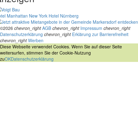
tel Manhattan New York
Hotel Nürnberg
©2026
chevron_right
AGB
chevron_right
Impressum
chevron_right
Datenschutzerklärung
chevron_right
Erklärung zur Barrierefreiheit
chevron_right
Werben
Diese Webseite verwendet Cookies. Wenn Sie auf dieser Seite
weitersurfen, stimmen Sie der Cookie-Nutzung
zu
OK
Datenschutzerklärung