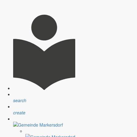
llen Menschen in unserer Gemeinde und auch den Angehörigen, die
und einige junge Leute kommen wieder zurück in unsere Region. Da
Pfefferkuchen, Glühwein und gebrannten Mandeln steigt einem von
tagssorgen kurzzeitig in den Hintergrund treten.
search
create
gnissen vom Juli 2012. Die Schäden vom 05. bis 08.07.2012 werden