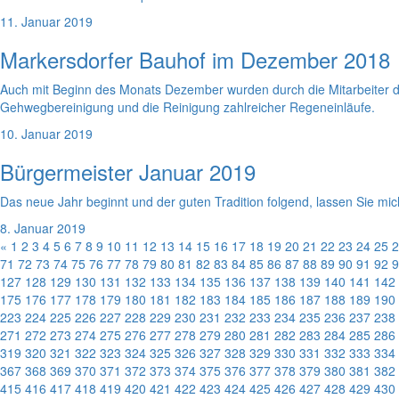
11. Januar 2019
Markersdorfer Bauhof im Dezember 2018
Auch mit Beginn des Monats Dezember wurden durch die Mitarbeiter d
Gehwegbereinigung und die Reinigung zahlreicher Regeneinläufe.
10. Januar 2019
Bürgermeister Januar 2019
Das neue Jahr beginnt und der guten Tradition folgend, lassen Sie m
8. Januar 2019
«
1
2
3
4
5
6
7
8
9
10
11
12
13
14
15
16
17
18
19
20
21
22
23
24
25
2
71
72
73
74
75
76
77
78
79
80
81
82
83
84
85
86
87
88
89
90
91
92
9
127
128
129
130
131
132
133
134
135
136
137
138
139
140
141
142
175
176
177
178
179
180
181
182
183
184
185
186
187
188
189
190
223
224
225
226
227
228
229
230
231
232
233
234
235
236
237
238
271
272
273
274
275
276
277
278
279
280
281
282
283
284
285
286
319
320
321
322
323
324
325
326
327
328
329
330
331
332
333
334
367
368
369
370
371
372
373
374
375
376
377
378
379
380
381
382
415
416
417
418
419
420
421
422
423
424
425
426
427
428
429
430