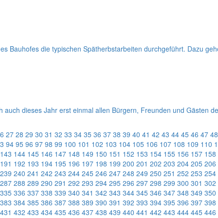
es Bauhofes die typischen Spätherbstarbeiten durchgeführt. Dazu geh
ich auch dieses Jahr erst einmal allen Bürgern, Freunden und Gästen 
6
27
28
29
30
31
32
33
34
35
36
37
38
39
40
41
42
43
44
45
46
47
48
3
94
95
96
97
98
99
100
101
102
103
104
105
106
107
108
109
110
1
143
144
145
146
147
148
149
150
151
152
153
154
155
156
157
158
191
192
193
194
195
196
197
198
199
200
201
202
203
204
205
206
239
240
241
242
243
244
245
246
247
248
249
250
251
252
253
254
287
288
289
290
291
292
293
294
295
296
297
298
299
300
301
302
335
336
337
338
339
340
341
342
343
344
345
346
347
348
349
350
383
384
385
386
387
388
389
390
391
392
393
394
395
396
397
398
431
432
433
434
435
436
437
438
439
440
441
442
443
444
445
446