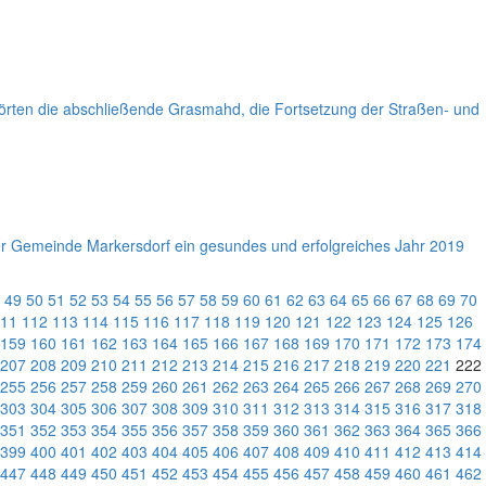
örten die abschließende Grasmahd, die Fortsetzung der Straßen- und
der Gemeinde Markersdorf ein gesundes und erfolgreiches Jahr 2019
49
50
51
52
53
54
55
56
57
58
59
60
61
62
63
64
65
66
67
68
69
70
11
112
113
114
115
116
117
118
119
120
121
122
123
124
125
126
159
160
161
162
163
164
165
166
167
168
169
170
171
172
173
174
207
208
209
210
211
212
213
214
215
216
217
218
219
220
221
222
255
256
257
258
259
260
261
262
263
264
265
266
267
268
269
270
303
304
305
306
307
308
309
310
311
312
313
314
315
316
317
318
351
352
353
354
355
356
357
358
359
360
361
362
363
364
365
366
399
400
401
402
403
404
405
406
407
408
409
410
411
412
413
414
447
448
449
450
451
452
453
454
455
456
457
458
459
460
461
462