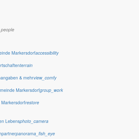
_people
dorf.de
einde Markersdorf
accessibility
Ortschaften
terrain
nangaben & mehr
view_comfy
meinde Markersdorf
group_work
 Markersdorf
restore
hen Lebens
photo_camera
hpartner
panorama_fish_eye