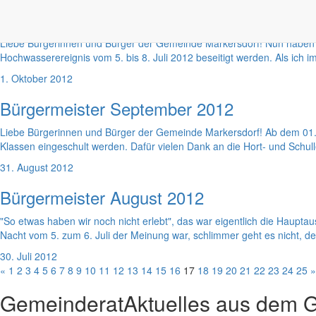
Bürgermeister Oktober 2012
Liebe Bürgerinnen und Bürger der Gemeinde Markersdorf! Nun haben 
Hochwasserereignis vom 5. bis 8. Juli 2012 beseitigt werden. Als ich i
1. Oktober 2012
Bürgermeister September 2012
Liebe Bürgerinnen und Bürger der Gemeinde Markersdorf! Ab dem 01. 
Klassen eingeschult werden. Dafür vielen Dank an die Hort- und Schul
31. August 2012
Bürgermeister August 2012
"So etwas haben wir noch nicht erlebt", das war eigentlich die Haup
Nacht vom 5. zum 6. Juli der Meinung war, schlimmer geht es nicht, de
30. Juli 2012
«
1
2
3
4
5
6
7
8
9
10
11
12
13
14
15
16
17
18
19
20
21
22
23
24
25
»
Gemeinderat
Aktuelles aus dem 