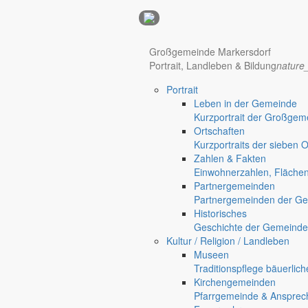
Anzeigen
Hotel Manhattan New York
Hotel Nürnberg
Großgemeinde Markersdorf
Portrait, Landleben & Bildung
nature
Portrait
Regional werben auf markersdorf.de!
anzeigen@gemeinde-markers
Leben in der Gemeinde
Kurzportrait der Großgem
Home
Ortschaften
chevron_right
Bürgerservice
Kurzportraits der sieben 
chevron_right
Rathaus
Zahlen & Fakten
Einwohnerzahlen, Fläche
Partnergemeinden
Markersdorf
Partnergemeinden der Ge
Historisches
Deutsch-Paulsdorf
Geschichte der Gemeinde
Holtendorf
Kultur / Religion / Landleben
Gersdorf
Museen
Friedersdorf
Traditionspflege bäuerlic
Kirchengemeinden
Pfaffendorf
Pfarrgemeinde & Ansprec
Jauernick-Buschbach