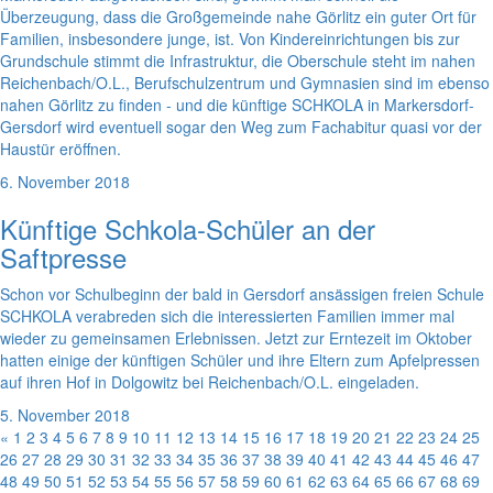
Überzeugung, dass die Großgemeinde nahe Görlitz ein guter Ort für
Familien, insbesondere junge, ist. Von Kindereinrichtungen bis zur
Grundschule stimmt die Infrastruktur, die Oberschule steht im nahen
Reichenbach/O.L., Berufschulzentrum und Gymnasien sind im ebenso
nahen Görlitz zu finden - und die künftige SCHKOLA in Markersdorf-
Gersdorf wird eventuell sogar den Weg zum Fachabitur quasi vor der
Haustür eröffnen.
6. November 2018
Künftige Schkola-Schüler an der
Saftpresse
Schon vor Schulbeginn der bald in Gersdorf ansässigen freien Schule
SCHKOLA verabreden sich die interessierten Familien immer mal
wieder zu gemeinsamen Erlebnissen. Jetzt zur Erntezeit im Oktober
hatten einige der künftigen Schüler und ihre Eltern zum Apfelpressen
auf ihren Hof in Dolgowitz bei Reichenbach/O.L. eingeladen.
5. November 2018
«
1
2
3
4
5
6
7
8
9
10
11
12
13
14
15
16
17
18
19
20
21
22
23
24
25
26
27
28
29
30
31
32
33
34
35
36
37
38
39
40
41
42
43
44
45
46
47
48
49
50
51
52
53
54
55
56
57
58
59
60
61
62
63
64
65
66
67
68
69