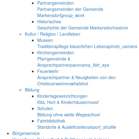
Partnergemeinden
Partnergemeinden der Gemeinde
Markersdorf
group_work
Historisches
Geschichte der Gemeinde Markersdorf
restore
Kultur / Religion / Landleben
Museen
Traditionspflege bäuerlichen Lebens
photo_camera
Kirchengemeinden
Pfarrgemeinde &
Ansprechpartner
panorama_fish_eye
Feuerwehr
Ansprechpartner & Neuigkeiten von den
Ortsfeuerwehren
whatshot
Bildung
Kindertageseinrichtungen
Kita, Hort & Kinderhäuser
mood
Schulen
Bildung ohne weite Wege
school
Fahrbibliothek
Standorte & Ausleihzeiten
airport_shuttle
Bürgerservice