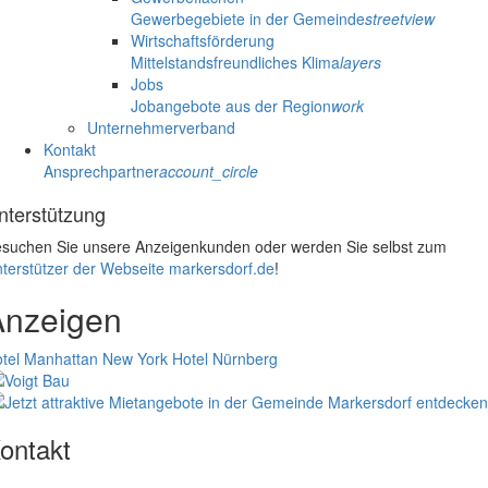
Gewerbegebiete in der Gemeinde
streetview
Wirtschaftsförderung
Mittelstandsfreundliches Klima
layers
Jobs
Jobangebote aus der Region
work
Unternehmerverband
Kontakt
Ansprechpartner
account_circle
nterstützung
suchen Sie unsere Anzeigenkunden oder werden Sie selbst zum
terstützer der Webseite markersdorf.de
!
Anzeigen
tel Manhattan New York
Hotel Nürnberg
ontakt