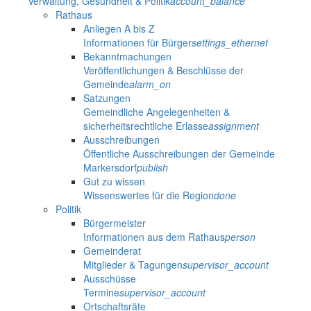
Verwaltung, Gesundheit & Politik
account_balance
Rathaus
Anliegen A bis Z
Informationen für Bürger
settings_ethernet
Bekanntmachungen
Veröffentlichungen & Beschlüsse der
Gemeinde
alarm_on
Satzungen
Gemeindliche Angelegenheiten &
sicherheitsrechtliche Erlasse
assignment
Ausschreibungen
Öffentliche Ausschreibungen der Gemeinde
Markersdorf
publish
Gut zu wissen
Wissenswertes für die Region
done
Politik
Bürgermeister
Informationen aus dem Rathaus
person
Gemeinderat
Mitglieder & Tagungen
supervisor_account
Ausschüsse
Termine
supervisor_account
Ortschaftsräte