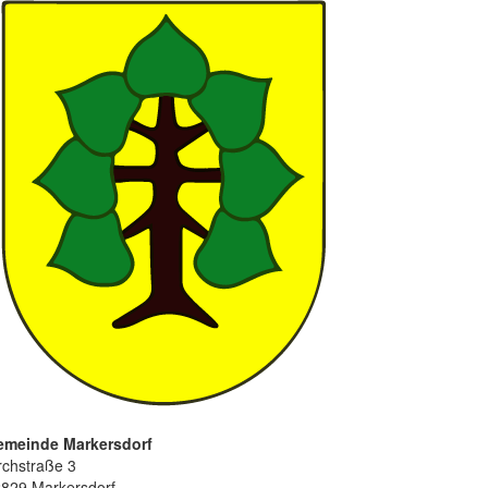
emeinde Markersdorf
rchstraße 3
829 Markersdorf