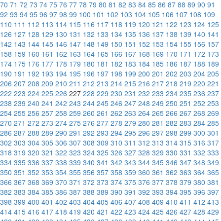
70
71
72
73
74
75
76
77
78
79
80
81
82
83
84
85
86
87
88
89
90
91
92
93
94
95
96
97
98
99
100
101
102
103
104
105
106
107
108
109
110
111
112
113
114
115
116
117
118
119
120
121
122
123
124
125
126
127
128
129
130
131
132
133
134
135
136
137
138
139
140
141
142
143
144
145
146
147
148
149
150
151
152
153
154
155
156
157
158
159
160
161
162
163
164
165
166
167
168
169
170
171
172
173
174
175
176
177
178
179
180
181
182
183
184
185
186
187
188
189
190
191
192
193
194
195
196
197
198
199
200
201
202
203
204
205
206
207
208
209
210
211
212
213
214
215
216
217
218
219
220
221
222
223
224
225
226
227
228
229
230
231
232
233
234
235
236
237
238
239
240
241
242
243
244
245
246
247
248
249
250
251
252
253
254
255
256
257
258
259
260
261
262
263
264
265
266
267
268
269
270
271
272
273
274
275
276
277
278
279
280
281
282
283
284
285
286
287
288
289
290
291
292
293
294
295
296
297
298
299
300
301
302
303
304
305
306
307
308
309
310
311
312
313
314
315
316
317
318
319
320
321
322
323
324
325
326
327
328
329
330
331
332
333
334
335
336
337
338
339
340
341
342
343
344
345
346
347
348
349
350
351
352
353
354
355
356
357
358
359
360
361
362
363
364
365
366
367
368
369
370
371
372
373
374
375
376
377
378
379
380
381
382
383
384
385
386
387
388
389
390
391
392
393
394
395
396
397
398
399
400
401
402
403
404
405
406
407
408
409
410
411
412
413
414
415
416
417
418
419
420
421
422
423
424
425
426
427
428
429