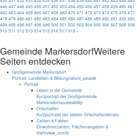
430
431
432
433
434
435
436
437
438
439
440
441
442
443
444
445
446
447
448
449
450
451
452
453
454
455
456
457
458
459
460
461
462
463
464
465
466
467
468
469
470
471
472
473
474
475
476
477
478
479
480
481
482
483
484
485
486
487
488
489
490
491
492
493
494
495
496
497
498
499
500
501
502
503
504
505
506
507
508
509
510
511
512
513
514
515
516
517
518
»
Gemeinde Markersdorf
Weitere
Seiten entdecken
Großgemeinde Markersdorf
Portrait, Landleben & Bildung
nature_people
Portrait
Leben in der Gemeinde
Kurzportrait der Großgemeinde
Markersdorf
accessibility
Ortschaften
Kurzportraits der sieben Ortschaften
terrain
Zahlen & Fakten
Einwohnerzahlen, Flächenangaben &
mehr
view_comfy