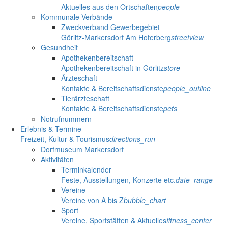
Aktuelles aus den Ortschaften
people
Kommunale Verbände
Zweckverband Gewerbegebiet
Görlitz-Markersdorf Am Hoterberg
streetview
Gesundheit
Apothekenbereitschaft
Apothekenbereitschaft in Görlitz
store
Ärzteschaft
Kontakte & Bereitschaftsdienste
people_outline
Tierärzteschaft
Kontakte & Bereitschaftsdienste
pets
Notrufnummern
Erlebnis & Termine
Freizeit, Kultur & Tourismus
directions_run
Dorfmuseum Markersdorf
Aktivitäten
Terminkalender
Feste, Ausstellungen, Konzerte etc.
date_range
Vereine
Vereine von A bis Z
bubble_chart
Sport
Vereine, Sportstätten & Aktuelles
fitness_center