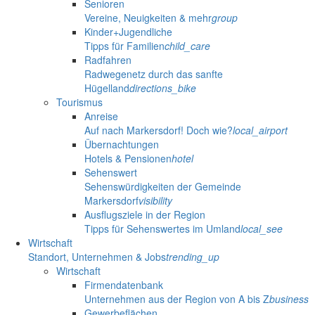
Senioren
Vereine, Neuigkeiten & mehr
group
Kinder+Jugendliche
Tipps für Familien
child_care
Radfahren
Radwegenetz durch das sanfte
Hügelland
directions_bike
Tourismus
Anreise
Auf nach Markersdorf! Doch wie?
local_airport
Übernachtungen
Hotels & Pensionen
hotel
Sehenswert
Sehenswürdigkeiten der Gemeinde
Markersdorf
visibility
Ausflugsziele in der Region
Tipps für Sehenswertes im Umland
local_see
Wirtschaft
Standort, Unternehmen & Jobs
trending_up
Wirtschaft
Firmendatenbank
Unternehmen aus der Region von A bis Z
business
Gewerbeflächen