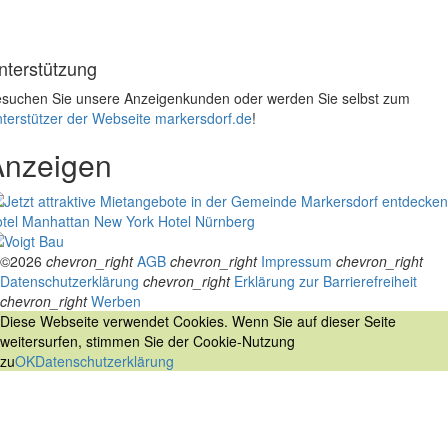
nterstützung
suchen Sie unsere Anzeigenkunden oder werden Sie selbst zum
terstützer der Webseite markersdorf.de
!
Anzeigen
tel Manhattan New York
Hotel Nürnberg
©2026
chevron_right
AGB
chevron_right
Impressum
chevron_right
Datenschutzerklärung
chevron_right
Erklärung zur Barrierefreiheit
chevron_right
Werben
Diese Webseite verwendet Cookies. Wenn Sie auf dieser Seite
weitersurfen, stimmen Sie der Cookie-Nutzung
zu
OK
Datenschutzerklärung