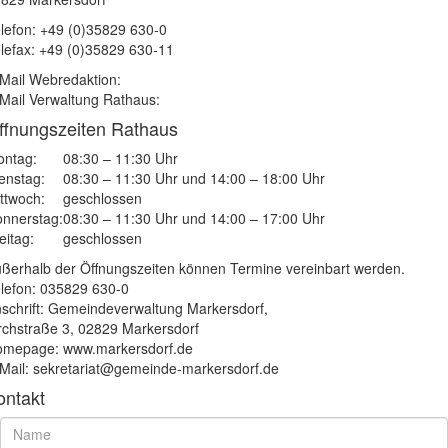
lefon: +49 (0)35829 630-0
lefax: +49 (0)35829 630-11
Mail Webredaktion:
Mail Verwaltung Rathaus:
ffnungszeiten Rathaus
ntag:
08:30 – 11:30 Uhr
enstag:
08:30 – 11:30 Uhr und 14:00 – 18:00 Uhr
ttwoch:
geschlossen
nnerstag:
08:30 – 11:30 Uhr und 14:00 – 17:00 Uhr
eitag:
geschlossen
ßerhalb der Öffnungszeiten können Termine vereinbart werden.
lefon: 035829 630-0
schrift: Gemeindeverwaltung Markersdorf,
rchstraße 3, 02829 Markersdorf
mepage: www.markersdorf.de
Mail: sekretariat@gemeinde-markersdorf.de
ontakt