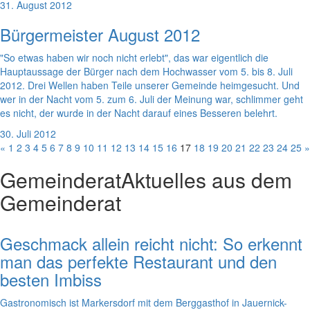
31. August 2012
Bürgermeister August 2012
"So etwas haben wir noch nicht erlebt", das war eigentlich die
Hauptaussage der Bürger nach dem Hochwasser vom 5. bis 8. Juli
2012. Drei Wellen haben Teile unserer Gemeinde heimgesucht. Und
wer in der Nacht vom 5. zum 6. Juli der Meinung war, schlimmer geht
es nicht, der wurde in der Nacht darauf eines Besseren belehrt.
30. Juli 2012
«
1
2
3
4
5
6
7
8
9
10
11
12
13
14
15
16
17
18
19
20
21
22
23
24
25
»
Gemeinderat
Aktuelles aus dem
Gemeinderat
Geschmack allein reicht nicht: So erkennt
man das perfekte Restaurant und den
besten Imbiss
Gastronomisch ist Markersdorf mit dem Berggasthof in Jauernick-