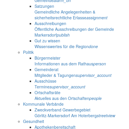
Gemeinde
alarm_on
Satzungen
Gemeindliche Angelegenheiten &
sicherheitsrechtliche Erlasse
assignment
Ausschreibungen
Öffentliche Ausschreibungen der Gemeinde
Markersdorf
publish
Gut zu wissen
Wissenswertes für die Region
done
Politik
Bürgermeister
Informationen aus dem Rathaus
person
Gemeinderat
Mitglieder & Tagungen
supervisor_account
Ausschüsse
Termine
supervisor_account
Ortschaftsräte
Aktuelles aus den Ortschaften
people
Kommunale Verbände
Zweckverband Gewerbegebiet
Görlitz-Markersdorf Am Hoterberg
streetview
Gesundheit
Apothekenbereitschaft