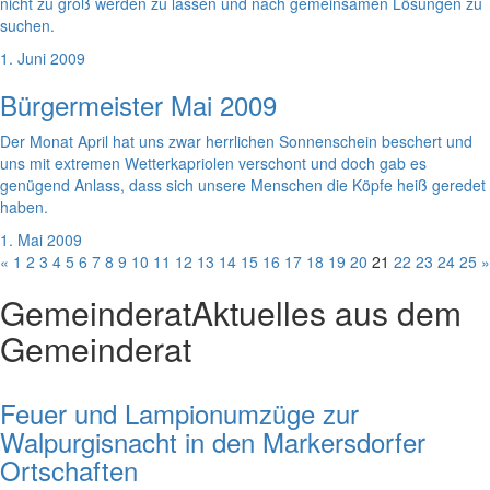
nicht zu groß werden zu lassen und nach gemeinsamen Lösungen zu
suchen.
1. Juni 2009
Bürgermeister Mai 2009
Der Monat April hat uns zwar herrlichen Sonnenschein beschert und
uns mit extremen Wetterkapriolen verschont und doch gab es
genügend Anlass, dass sich unsere Menschen die Köpfe heiß geredet
haben.
1. Mai 2009
«
1
2
3
4
5
6
7
8
9
10
11
12
13
14
15
16
17
18
19
20
21
22
23
24
25
»
Gemeinderat
Aktuelles aus dem
Gemeinderat
Feuer und Lampionumzüge zur
Walpurgisnacht in den Markersdorfer
Ortschaften