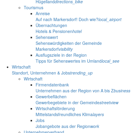
Hügelland
directions_bike
Tourismus
Anreise
Auf nach Markersdorf! Doch wie?
local_airport
Übernachtungen
Hotels & Pensionen
hotel
Sehenswert
Sehenswürdigkeiten der Gemeinde
Markersdorf
visibility
Ausflugsziele in der Region
Tipps für Sehenswertes im Umland
local_see
Wirtschaft
Standort, Unternehmen & Jobs
trending_up
Wirtschaft
Firmendatenbank
Unternehmen aus der Region von A bis Z
business
Gewerbeflächen
Gewerbegebiete in der Gemeinde
streetview
Wirtschaftsförderung
Mittelstandsfreundliches Klima
layers
Jobs
Jobangebote aus der Region
work
Unternehmerverband