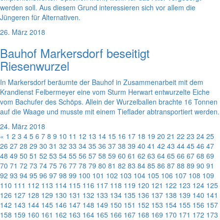
werden soll. Aus diesem Grund interessieren sich vor allem die
Jüngeren für Alternativen.
26. März 2018
Bauhof Markersdorf beseitigt
Riesenwurzel
In Markersdorf beräumte der Bauhof in Zusammenarbeit mit dem
Krandienst Felbermeyer eine vom Sturm Herwart entwurzelte Eiche
vom Bachufer des Schöps. Allein der Wurzelballen brachte 16 Tonnen
auf die Waage und musste mit einem Tieflader abtransportiert werden.
24. März 2018
«
1
2
3
4
5
6
7
8
9
10
11
12
13
14
15
16
17
18
19
20
21
22
23
24
25
26
27
28
29
30
31
32
33
34
35
36
37
38
39
40
41
42
43
44
45
46
47
48
49
50
51
52
53
54
55
56
57
58
59
60
61
62
63
64
65
66
67
68
69
70
71
72
73
74
75
76
77
78
79
80
81
82
83
84
85
86
87
88
89
90
91
92
93
94
95
96
97
98
99
100
101
102
103
104
105
106
107
108
109
110
111
112
113
114
115
116
117
118
119
120
121
122
123
124
125
126
127
128
129
130
131
132
133
134
135
136
137
138
139
140
141
142
143
144
145
146
147
148
149
150
151
152
153
154
155
156
157
158
159
160
161
162
163
164
165
166
167
168
169
170
171
172
173