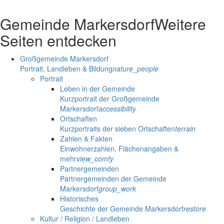
Gemeinde Markersdorf
Weitere
Seiten entdecken
Großgemeinde Markersdorf
Portrait, Landleben & Bildung
nature_people
Portrait
Leben in der Gemeinde
Kurzportrait der Großgemeinde
Markersdorf
accessibility
Ortschaften
Kurzportraits der sieben Ortschaften
terrain
Zahlen & Fakten
Einwohnerzahlen, Flächenangaben &
mehr
view_comfy
Partnergemeinden
Partnergemeinden der Gemeinde
Markersdorf
group_work
Historisches
Geschichte der Gemeinde Markersdorf
restore
Kultur / Religion / Landleben