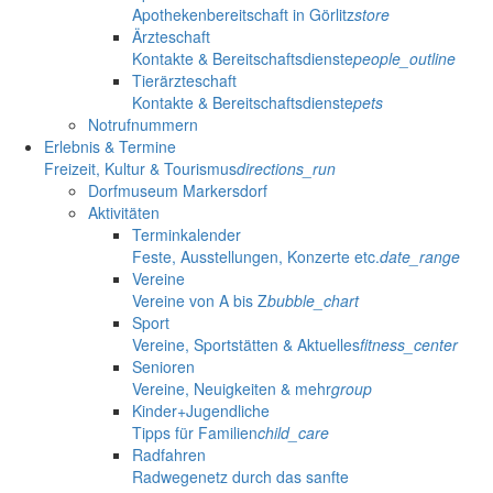
Apothekenbereitschaft in Görlitz
store
Ärzteschaft
Kontakte & Bereitschaftsdienste
people_outline
Tierärzteschaft
Kontakte & Bereitschaftsdienste
pets
Notrufnummern
Erlebnis & Termine
Freizeit, Kultur & Tourismus
directions_run
Dorfmuseum Markersdorf
Aktivitäten
Terminkalender
Feste, Ausstellungen, Konzerte etc.
date_range
Vereine
Vereine von A bis Z
bubble_chart
Sport
Vereine, Sportstätten & Aktuelles
fitness_center
Senioren
Vereine, Neuigkeiten & mehr
group
Kinder+Jugendliche
Tipps für Familien
child_care
Radfahren
Radwegenetz durch das sanfte