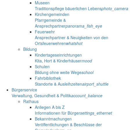
Museen
Traditionspflege bäuerlichen Lebens
photo_camera
Kirchengemeinden
Pfarrgemeinde &
Ansprechpartner
panorama_fish_eye
Feuerwehr
Ansprechpartner & Neuigkeiten von den
Ortsfeuerwehren
whatshot
Bildung
Kindertageseinrichtungen
Kita, Hort & Kinderhäuser
mood
Schulen
Bildung ohne weite Wege
school
Fahrbibliothek
Standorte & Ausleihzeiten
airport_shuttle
Bürgerservice
Verwaltung, Gesundheit & Politik
account_balance
Rathaus
Anliegen A bis Z
Informationen für Bürger
settings_ethernet
Bekanntmachungen
Veröffentlichungen & Beschlüsse der