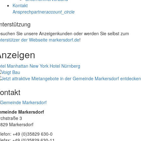
Kontakt
Ansprechpartner
account_circle
nterstützung
suchen Sie unsere Anzeigenkunden oder werden Sie selbst zum
terstützer der Webseite markersdorf.de
!
Anzeigen
tel Manhattan New York
Hotel Nürnberg
ontakt
emeinde Markersdorf
rchstraße 3
829 Markersdorf
lefon: +49 (0)35829 630-0
lefax: +49 (0)35829 630-11