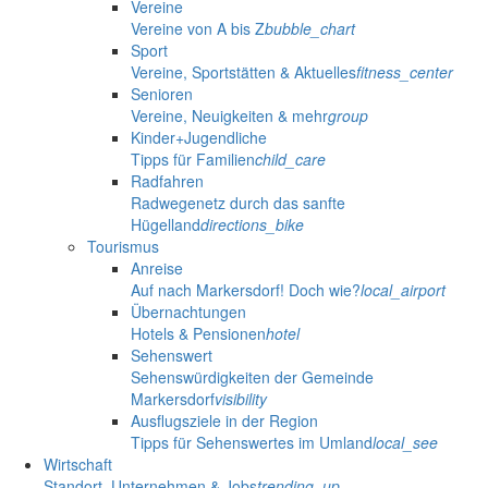
Vereine
Vereine von A bis Z
bubble_chart
Sport
Vereine, Sportstätten & Aktuelles
fitness_center
Senioren
Vereine, Neuigkeiten & mehr
group
Kinder+Jugendliche
Tipps für Familien
child_care
Radfahren
Radwegenetz durch das sanfte
Hügelland
directions_bike
Tourismus
Anreise
Auf nach Markersdorf! Doch wie?
local_airport
Übernachtungen
Hotels & Pensionen
hotel
Sehenswert
Sehenswürdigkeiten der Gemeinde
Markersdorf
visibility
Ausflugsziele in der Region
Tipps für Sehenswertes im Umland
local_see
Wirtschaft
Standort, Unternehmen & Jobs
trending_up