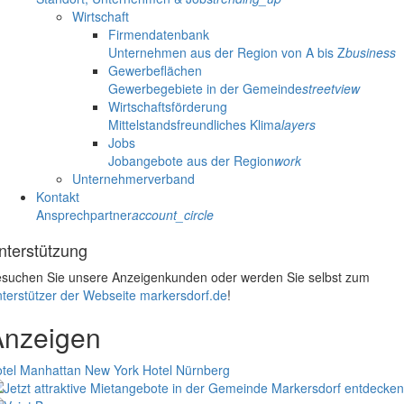
Wirtschaft
Firmendatenbank
Unternehmen aus der Region von A bis Z
business
Gewerbeflächen
Gewerbegebiete in der Gemeinde
streetview
Wirtschaftsförderung
Mittelstandsfreundliches Klima
layers
Jobs
Jobangebote aus der Region
work
Unternehmerverband
Kontakt
Ansprechpartner
account_circle
nterstützung
suchen Sie unsere Anzeigenkunden oder werden Sie selbst zum
terstützer der Webseite markersdorf.de
!
Anzeigen
tel Manhattan New York
Hotel Nürnberg