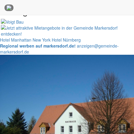
Anzeigen
Hotel Manhattan New York
Hotel Nürnberg
Regional werben auf markersdorf.de!
anzeigen@gemeinde-
markersdorf.de