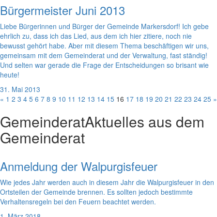
Bürgermeister Juni 2013
Liebe Bürgerinnen und Bürger der Gemeinde Markersdorf! Ich gebe
ehrlich zu, dass ich das Lied, aus dem ich hier zitiere, noch nie
bewusst gehört habe. Aber mit diesem Thema beschäftigen wir uns,
gemeinsam mit dem Gemeinderat und der Verwaltung, fast ständig!
Und selten war gerade die Frage der Entscheidungen so brisant wie
heute!
31. Mai 2013
«
1
2
3
4
5
6
7
8
9
10
11
12
13
14
15
16
17
18
19
20
21
22
23
24
25
»
Gemeinderat
Aktuelles aus dem
Gemeinderat
Anmeldung der Walpurgisfeuer
Wie jedes Jahr werden auch in diesem Jahr die Walpurgisfeuer in den
Ortsteilen der Gemeinde brennen. Es sollten jedoch bestimmte
Verhaltensregeln bei den Feuern beachtet werden.
1. März 2018