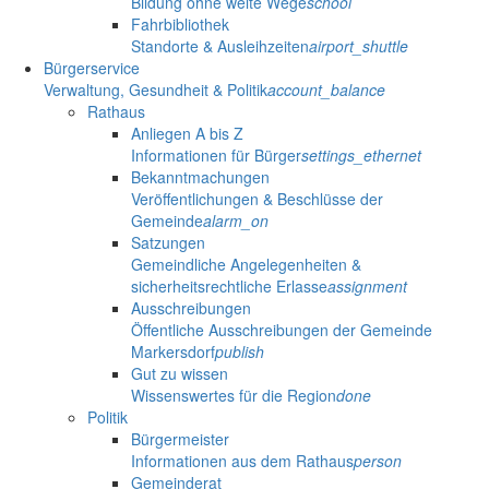
Bildung ohne weite Wege
school
Fahrbibliothek
Standorte & Ausleihzeiten
airport_shuttle
Bürgerservice
Verwaltung, Gesundheit & Politik
account_balance
Rathaus
Anliegen A bis Z
Informationen für Bürger
settings_ethernet
Bekanntmachungen
Veröffentlichungen & Beschlüsse der
Gemeinde
alarm_on
Satzungen
Gemeindliche Angelegenheiten &
sicherheitsrechtliche Erlasse
assignment
Ausschreibungen
Öffentliche Ausschreibungen der Gemeinde
Markersdorf
publish
Gut zu wissen
Wissenswertes für die Region
done
Politik
Bürgermeister
Informationen aus dem Rathaus
person
Gemeinderat