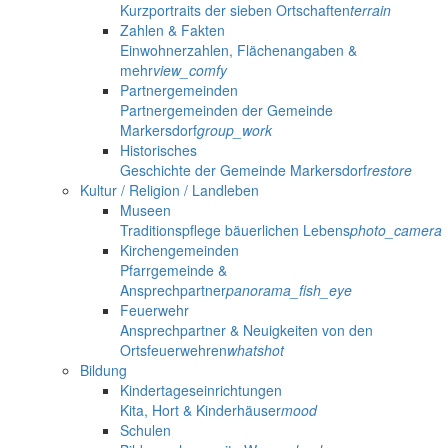
Kurzportraits der sieben Ortschaften
terrain
Zahlen & Fakten
Einwohnerzahlen, Flächenangaben &
mehr
view_comfy
Partnergemeinden
Partnergemeinden der Gemeinde
Markersdorf
group_work
Historisches
Geschichte der Gemeinde Markersdorf
restore
Kultur / Religion / Landleben
Museen
Traditionspflege bäuerlichen Lebens
photo_camera
Kirchengemeinden
Pfarrgemeinde &
Ansprechpartner
panorama_fish_eye
Feuerwehr
Ansprechpartner & Neuigkeiten von den
Ortsfeuerwehren
whatshot
Bildung
Kindertageseinrichtungen
Kita, Hort & Kinderhäuser
mood
Schulen