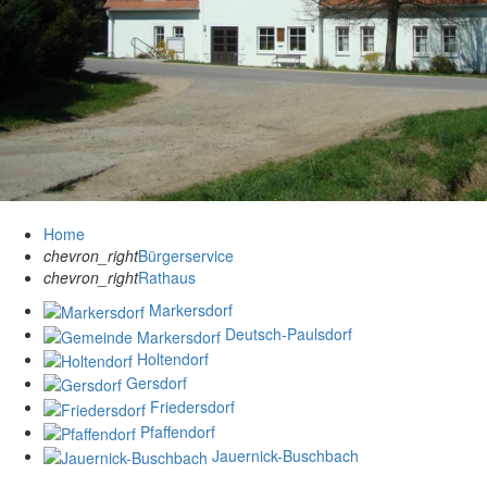
Home
chevron_right
Bürgerservice
chevron_right
Rathaus
Markersdorf
Deutsch-Paulsdorf
Holtendorf
Gersdorf
Friedersdorf
Pfaffendorf
Jauernick-Buschbach