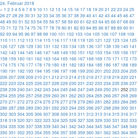
24. Februar 2018
«
1
2
3
4
5
6
7
8
9
10
11
12
13
14
15
16
17
18
19
20
21
22
23
24
25
26
27
28
29
30
31
32
33
34
35
36
37
38
39
40
41
42
43
44
45
46
47
48
49
50
51
52
53
54
55
56
57
58
59
60
61
62
63
64
65
66
67
68
69
70
71
72
73
74
75
76
77
78
79
80
81
82
83
84
85
86
87
88
89
90
91
92
93
94
95
96
97
98
99
100
101
102
103
104
105
106
107
108
109
110
111
112
113
114
115
116
117
118
119
120
121
122
123
124
125
126
127
128
129
130
131
132
133
134
135
136
137
138
139
140
141
142
143
144
145
146
147
148
149
150
151
152
153
154
155
156
157
158
159
160
161
162
163
164
165
166
167
168
169
170
171
172
173
174
175
176
177
178
179
180
181
182
183
184
185
186
187
188
189
190
191
192
193
194
195
196
197
198
199
200
201
202
203
204
205
206
207
208
209
210
211
212
213
214
215
216
217
218
219
220
221
222
223
224
225
226
227
228
229
230
231
232
233
234
235
236
237
238
239
240
241
242
243
244
245
246
247
248
249
250
251
252
253
254
255
256
257
258
259
260
261
262
263
264
265
266
267
268
269
270
271
272
273
274
275
276
277
278
279
280
281
282
283
284
285
286
287
288
289
290
291
292
293
294
295
296
297
298
299
300
301
302
303
304
305
306
307
308
309
310
311
312
313
314
315
316
317
318
319
320
321
322
323
324
325
326
327
328
329
330
331
332
333
334
335
336
337
338
339
340
341
342
343
344
345
346
347
348
349
350
351
352
353
354
355
356
357
358
359
360
361
362
363
364
365