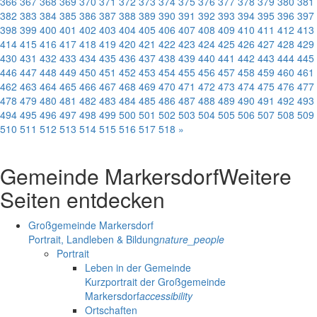
366
367
368
369
370
371
372
373
374
375
376
377
378
379
380
381
382
383
384
385
386
387
388
389
390
391
392
393
394
395
396
397
398
399
400
401
402
403
404
405
406
407
408
409
410
411
412
413
414
415
416
417
418
419
420
421
422
423
424
425
426
427
428
429
430
431
432
433
434
435
436
437
438
439
440
441
442
443
444
445
446
447
448
449
450
451
452
453
454
455
456
457
458
459
460
461
462
463
464
465
466
467
468
469
470
471
472
473
474
475
476
477
478
479
480
481
482
483
484
485
486
487
488
489
490
491
492
493
494
495
496
497
498
499
500
501
502
503
504
505
506
507
508
509
510
511
512
513
514
515
516
517
518
»
Gemeinde Markersdorf
Weitere
Seiten entdecken
Großgemeinde Markersdorf
Portrait, Landleben & Bildung
nature_people
Portrait
Leben in der Gemeinde
Kurzportrait der Großgemeinde
Markersdorf
accessibility
Ortschaften