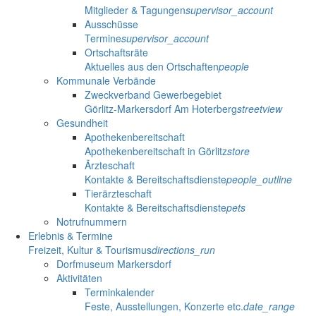
Mitglieder & Tagungen
supervisor_account
Ausschüsse
Termine
supervisor_account
Ortschaftsräte
Aktuelles aus den Ortschaften
people
Kommunale Verbände
Zweckverband Gewerbegebiet
Görlitz-Markersdorf Am Hoterberg
streetview
Gesundheit
Apothekenbereitschaft
Apothekenbereitschaft in Görlitz
store
Ärzteschaft
Kontakte & Bereitschaftsdienste
people_outline
Tierärzteschaft
Kontakte & Bereitschaftsdienste
pets
Notrufnummern
Erlebnis & Termine
Freizeit, Kultur & Tourismus
directions_run
Dorfmuseum Markersdorf
Aktivitäten
Terminkalender
Feste, Ausstellungen, Konzerte etc.
date_range