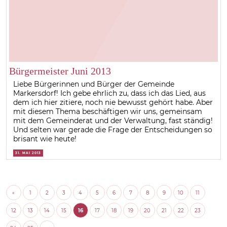
Bürgermeister Juni 2013
Liebe Bürgerinnen und Bürger der Gemeinde
Markersdorf! Ich gebe ehrlich zu, dass ich das Lied, aus
dem ich hier zitiere, noch nie bewusst gehört habe. Aber
mit diesem Thema beschäftigen wir uns, gemeinsam
mit dem Gemeinderat und der Verwaltung, fast ständig!
Und selten war gerade die Frage der Entscheidungen so
brisant wie heute!
31. MAI 2013
«
1
2
3
4
5
6
7
8
9
10
11
12
13
14
15
16
17
18
19
20
21
22
23