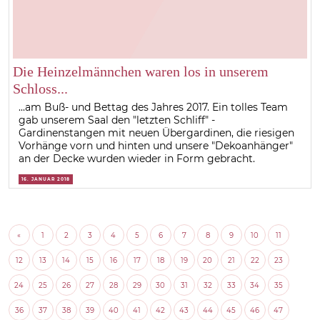
Die Heinzelmännchen waren los in unserem
Schloss...
...am Buß- und Bettag des Jahres 2017. Ein tolles Team
gab unserem Saal den "letzten Schliff" -
Gardinenstangen mit neuen Übergardinen, die riesigen
Vorhänge vorn und hinten und unsere "Dekoanhänger"
an der Decke wurden wieder in Form gebracht.
16. JANUAR 2018
«
1
2
3
4
5
6
7
8
9
10
11
12
13
14
15
16
17
18
19
20
21
22
23
24
25
26
27
28
29
30
31
32
33
34
35
36
37
38
39
40
41
42
43
44
45
46
47