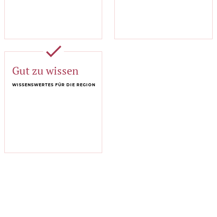
done
Gut zu wissen
WISSENSWERTES FÜR DIE REGION