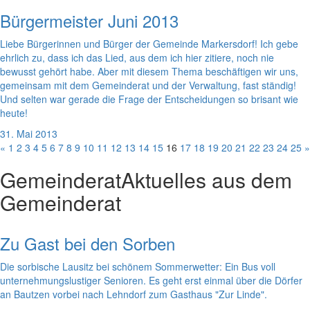
Bürgermeister Juni 2013
Liebe Bürgerinnen und Bürger der Gemeinde Markersdorf! Ich gebe
ehrlich zu, dass ich das Lied, aus dem ich hier zitiere, noch nie
bewusst gehört habe. Aber mit diesem Thema beschäftigen wir uns,
gemeinsam mit dem Gemeinderat und der Verwaltung, fast ständig!
Und selten war gerade die Frage der Entscheidungen so brisant wie
heute!
31. Mai 2013
«
1
2
3
4
5
6
7
8
9
10
11
12
13
14
15
16
17
18
19
20
21
22
23
24
25
»
Gemeinderat
Aktuelles aus dem
Gemeinderat
Zu Gast bei den Sorben
Die sorbische Lausitz bei schönem Sommerwetter: Ein Bus voll
unternehmungslustiger Senioren. Es geht erst einmal über die Dörfer
an Bautzen vorbei nach Lehndorf zum Gasthaus "Zur Linde".