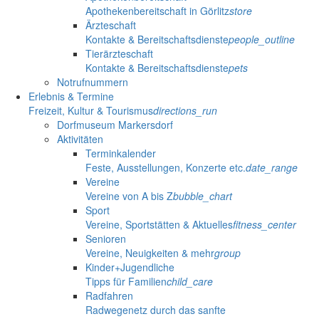
Apothekenbereitschaft in Görlitz
store
Ärzteschaft
Kontakte & Bereitschaftsdienste
people_outline
Tierärzteschaft
Kontakte & Bereitschaftsdienste
pets
Notrufnummern
Erlebnis & Termine
Freizeit, Kultur & Tourismus
directions_run
Dorfmuseum Markersdorf
Aktivitäten
Terminkalender
Feste, Ausstellungen, Konzerte etc.
date_range
Vereine
Vereine von A bis Z
bubble_chart
Sport
Vereine, Sportstätten & Aktuelles
fitness_center
Senioren
Vereine, Neuigkeiten & mehr
group
Kinder+Jugendliche
Tipps für Familien
child_care
Radfahren
Radwegenetz durch das sanfte