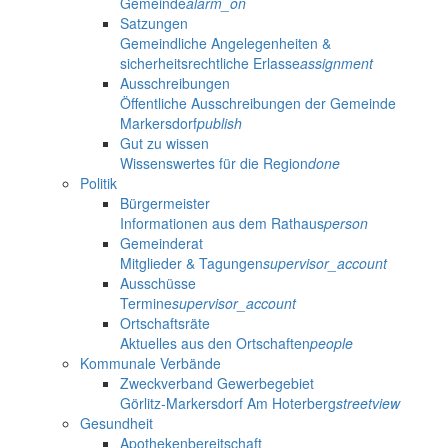
Gemeinde
alarm_on
Satzungen
Gemeindliche Angelegenheiten &
sicherheitsrechtliche Erlasse
assignment
Ausschreibungen
Öffentliche Ausschreibungen der Gemeinde
Markersdorf
publish
Gut zu wissen
Wissenswertes für die Region
done
Politik
Bürgermeister
Informationen aus dem Rathaus
person
Gemeinderat
Mitglieder & Tagungen
supervisor_account
Ausschüsse
Termine
supervisor_account
Ortschaftsräte
Aktuelles aus den Ortschaften
people
Kommunale Verbände
Zweckverband Gewerbegebiet
Görlitz-Markersdorf Am Hoterberg
streetview
Gesundheit
Apothekenbereitschaft