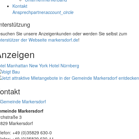
Kontakt
Ansprechpartner
account_circle
nterstützung
suchen Sie unsere Anzeigenkunden oder werden Sie selbst zum
terstützer der Webseite markersdorf.de
!
Anzeigen
tel Manhattan New York
Hotel Nürnberg
ontakt
emeinde Markersdorf
rchstraße 3
829 Markersdorf
lefon: +49 (0)35829 630-0
lefax: +49 (0)35829 630-11