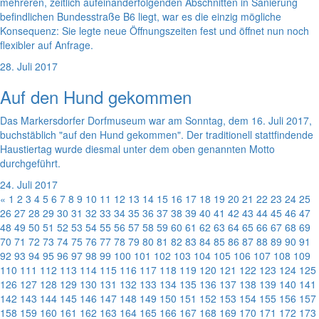
mehreren, zeitlich aufeinanderfolgenden Abschnitten in Sanierung
befindlichen Bundesstraße B6 liegt, war es die einzig mögliche
Konsequenz: Sie legte neue Öffnungszeiten fest und öffnet nun noch
flexibler auf Anfrage.
28. Juli 2017
Auf den Hund gekommen
Das Markersdorfer Dorfmuseum war am Sonntag, dem 16. Juli 2017,
buchstäblich "auf den Hund gekommen". Der traditionell stattfindende
Haustiertag wurde diesmal unter dem oben genannten Motto
durchgeführt.
24. Juli 2017
«
1
2
3
4
5
6
7
8
9
10
11
12
13
14
15
16
17
18
19
20
21
22
23
24
25
26
27
28
29
30
31
32
33
34
35
36
37
38
39
40
41
42
43
44
45
46
47
48
49
50
51
52
53
54
55
56
57
58
59
60
61
62
63
64
65
66
67
68
69
70
71
72
73
74
75
76
77
78
79
80
81
82
83
84
85
86
87
88
89
90
91
92
93
94
95
96
97
98
99
100
101
102
103
104
105
106
107
108
109
110
111
112
113
114
115
116
117
118
119
120
121
122
123
124
125
126
127
128
129
130
131
132
133
134
135
136
137
138
139
140
141
142
143
144
145
146
147
148
149
150
151
152
153
154
155
156
157
158
159
160
161
162
163
164
165
166
167
168
169
170
171
172
173