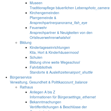
Museen
Traditionspflege bäuerlichen Lebens
photo_camera
Kirchengemeinden
Pfarrgemeinde &
Ansprechpartner
panorama_fish_eye
Feuerwehr
Ansprechpartner & Neuigkeiten von den
Ortsfeuerwehren
whatshot
Bildung
Kindertageseinrichtungen
Kita, Hort & Kinderhäuser
mood
Schulen
Bildung ohne weite Wege
school
Fahrbibliothek
Standorte & Ausleihzeiten
airport_shuttle
Bürgerservice
Verwaltung, Gesundheit & Politik
account_balance
Rathaus
Anliegen A bis Z
Informationen für Bürger
settings_ethernet
Bekanntmachungen
Veröffentlichungen & Beschlüsse der