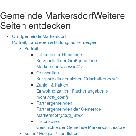
Gemeinde Markersdorf
Weitere
Seiten entdecken
Großgemeinde Markersdorf
Portrait, Landleben & Bildung
nature_people
Portrait
Leben in der Gemeinde
Kurzportrait der Großgemeinde
Markersdorf
accessibility
Ortschaften
Kurzportraits der sieben Ortschaften
terrain
Zahlen & Fakten
Einwohnerzahlen, Flächenangaben &
mehr
view_comfy
Partnergemeinden
Partnergemeinden der Gemeinde
Markersdorf
group_work
Historisches
Geschichte der Gemeinde Markersdorf
restore
Kultur / Religion / Landleben