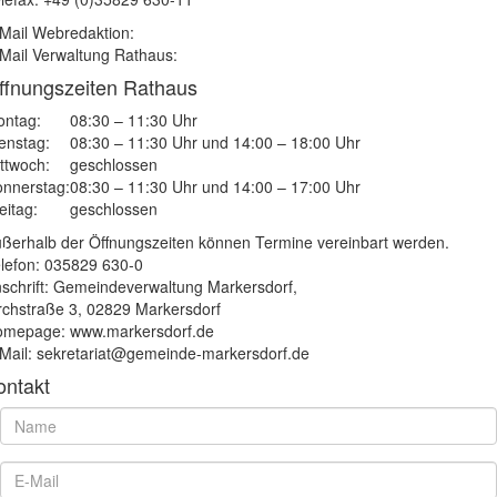
Mail Webredaktion:
Mail Verwaltung Rathaus:
ffnungszeiten Rathaus
ntag:
08:30 – 11:30 Uhr
enstag:
08:30 – 11:30 Uhr und 14:00 – 18:00 Uhr
ttwoch:
geschlossen
nnerstag:
08:30 – 11:30 Uhr und 14:00 – 17:00 Uhr
eitag:
geschlossen
ßerhalb der Öffnungszeiten können Termine vereinbart werden.
lefon: 035829 630-0
schrift: Gemeindeverwaltung Markersdorf,
rchstraße 3, 02829 Markersdorf
mepage: www.markersdorf.de
Mail: sekretariat@gemeinde-markersdorf.de
ontakt