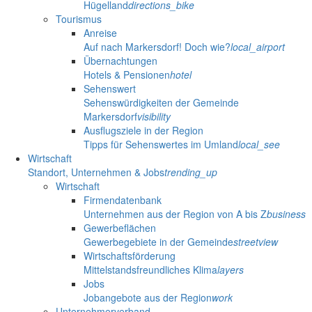
Hügelland
directions_bike
Tourismus
Anreise
Auf nach Markersdorf! Doch wie?
local_airport
Übernachtungen
Hotels & Pensionen
hotel
Sehenswert
Sehenswürdigkeiten der Gemeinde
Markersdorf
visibility
Ausflugsziele in der Region
Tipps für Sehenswertes im Umland
local_see
Wirtschaft
Standort, Unternehmen & Jobs
trending_up
Wirtschaft
Firmendatenbank
Unternehmen aus der Region von A bis Z
business
Gewerbeflächen
Gewerbegebiete in der Gemeinde
streetview
Wirtschaftsförderung
Mittelstandsfreundliches Klima
layers
Jobs
Jobangebote aus der Region
work
Unternehmerverband