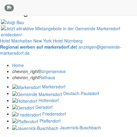
Anzeigen
Hotel Manhattan New York
Hotel Nürnberg
Regional werben auf markersdorf.de!
anzeigen@gemeinde-
markersdorf.de
Home
chevron_right
Bürgerservice
chevron_right
Rathaus
Markersdorf
Deutsch-Paulsdorf
Holtendorf
Gersdorf
Friedersdorf
Pfaffendorf
Jauernick-Buschbach