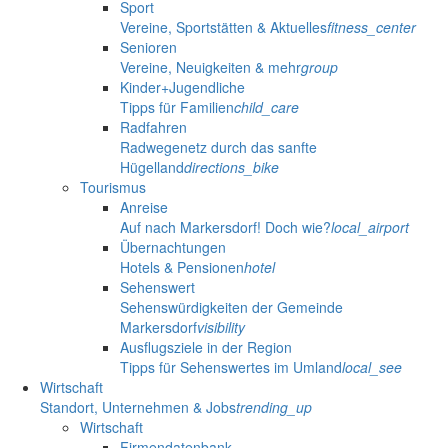
Sport
Vereine, Sportstätten & Aktuelles
fitness_center
Senioren
Vereine, Neuigkeiten & mehr
group
Kinder+Jugendliche
Tipps für Familien
child_care
Radfahren
Radwegenetz durch das sanfte
Hügelland
directions_bike
Tourismus
Anreise
Auf nach Markersdorf! Doch wie?
local_airport
Übernachtungen
Hotels & Pensionen
hotel
Sehenswert
Sehenswürdigkeiten der Gemeinde
Markersdorf
visibility
Ausflugsziele in der Region
Tipps für Sehenswertes im Umland
local_see
Wirtschaft
Standort, Unternehmen & Jobs
trending_up
Wirtschaft
Firmendatenbank