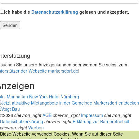
Ich habe die
Datenschutzerklärung
gelesen und akzeptiert.
nterstützung
suchen Sie unsere Anzeigenkunden oder werden Sie selbst zum
terstützer der Webseite markersdorf.de
!
Anzeigen
tel Manhattan New York
Hotel Nürnberg
©2026
chevron_right
AGB
chevron_right
Impressum
chevron_right
Datenschutzerklärung
chevron_right
Erklärung zur Barrierefreiheit
chevron_right
Werben
Diese Webseite verwendet Cookies. Wenn Sie auf dieser Seite