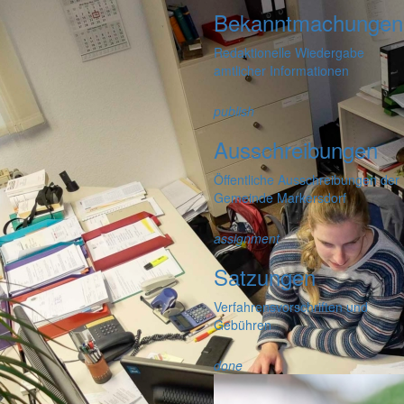
Bekanntmachungen
Redaktionelle Wiedergabe
amtlicher Informationen
publish
Ausschreibungen
Öffentliche Ausschreibungen der
Gemeinde Markersdorf
assignment
Satzungen
Verfahrensvorschriften und
Gebühren
done