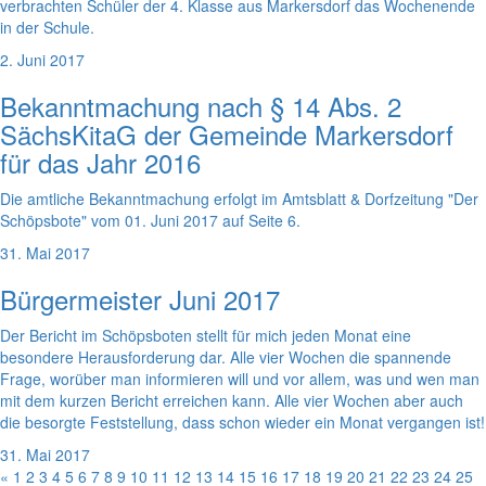
verbrachten Schüler der 4. Klasse aus Markersdorf das Wochenende
in der Schule.
2. Juni 2017
Bekanntmachung nach § 14 Abs. 2
SächsKitaG der Gemeinde Markersdorf
für das Jahr 2016
Die amtliche Bekanntmachung erfolgt im Amtsblatt & Dorfzeitung "Der
Schöpsbote" vom 01. Juni 2017 auf Seite 6.
31. Mai 2017
Bürgermeister Juni 2017
Der Bericht im Schöpsboten stellt für mich jeden Monat eine
besondere Herausforderung dar. Alle vier Wochen die spannende
Frage, worüber man informieren will und vor allem, was und wen man
mit dem kurzen Bericht erreichen kann. Alle vier Wochen aber auch
die besorgte Feststellung, dass schon wieder ein Monat vergangen ist!
31. Mai 2017
«
1
2
3
4
5
6
7
8
9
10
11
12
13
14
15
16
17
18
19
20
21
22
23
24
25