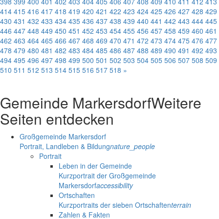
398
399
400
401
402
403
404
405
406
407
408
409
410
411
412
413
414
415
416
417
418
419
420
421
422
423
424
425
426
427
428
429
430
431
432
433
434
435
436
437
438
439
440
441
442
443
444
445
446
447
448
449
450
451
452
453
454
455
456
457
458
459
460
461
462
463
464
465
466
467
468
469
470
471
472
473
474
475
476
477
478
479
480
481
482
483
484
485
486
487
488
489
490
491
492
493
494
495
496
497
498
499
500
501
502
503
504
505
506
507
508
509
510
511
512
513
514
515
516
517
518
»
Gemeinde Markersdorf
Weitere
Seiten entdecken
Großgemeinde Markersdorf
Portrait, Landleben & Bildung
nature_people
Portrait
Leben in der Gemeinde
Kurzportrait der Großgemeinde
Markersdorf
accessibility
Ortschaften
Kurzportraits der sieben Ortschaften
terrain
Zahlen & Fakten