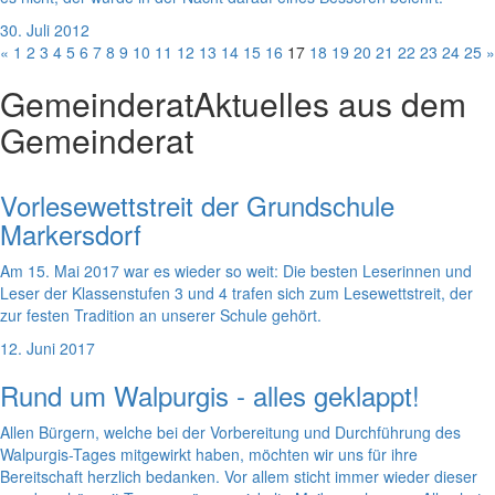
30. Juli 2012
«
1
2
3
4
5
6
7
8
9
10
11
12
13
14
15
16
17
18
19
20
21
22
23
24
25
»
Gemeinderat
Aktuelles aus dem
Gemeinderat
Vorlesewettstreit der Grundschule
Markersdorf
Am 15. Mai 2017 war es wieder so weit: Die besten Leserinnen und
Leser der Klassenstufen 3 und 4 trafen sich zum Lesewettstreit, der
zur festen Tradition an unserer Schule gehört.
12. Juni 2017
Rund um Walpurgis - alles geklappt!
Allen Bürgern, welche bei der Vorbereitung und Durchführung des
Walpurgis-Tages mitgewirkt haben, möchten wir uns für ihre
Bereitschaft herzlich bedanken. Vor allem sticht immer wieder dieser