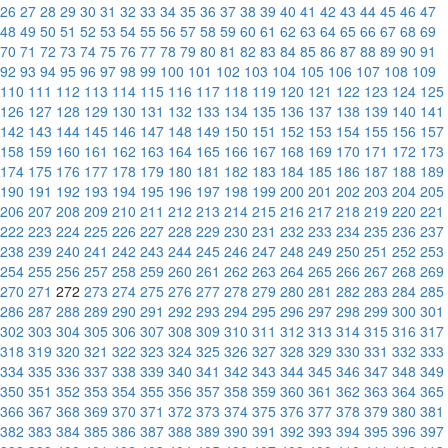
26
27
28
29
30
31
32
33
34
35
36
37
38
39
40
41
42
43
44
45
46
47
48
49
50
51
52
53
54
55
56
57
58
59
60
61
62
63
64
65
66
67
68
69
70
71
72
73
74
75
76
77
78
79
80
81
82
83
84
85
86
87
88
89
90
91
92
93
94
95
96
97
98
99
100
101
102
103
104
105
106
107
108
109
110
111
112
113
114
115
116
117
118
119
120
121
122
123
124
125
126
127
128
129
130
131
132
133
134
135
136
137
138
139
140
141
142
143
144
145
146
147
148
149
150
151
152
153
154
155
156
157
158
159
160
161
162
163
164
165
166
167
168
169
170
171
172
173
174
175
176
177
178
179
180
181
182
183
184
185
186
187
188
189
190
191
192
193
194
195
196
197
198
199
200
201
202
203
204
205
206
207
208
209
210
211
212
213
214
215
216
217
218
219
220
221
222
223
224
225
226
227
228
229
230
231
232
233
234
235
236
237
238
239
240
241
242
243
244
245
246
247
248
249
250
251
252
253
254
255
256
257
258
259
260
261
262
263
264
265
266
267
268
269
270
271
272
273
274
275
276
277
278
279
280
281
282
283
284
285
286
287
288
289
290
291
292
293
294
295
296
297
298
299
300
301
302
303
304
305
306
307
308
309
310
311
312
313
314
315
316
317
318
319
320
321
322
323
324
325
326
327
328
329
330
331
332
333
334
335
336
337
338
339
340
341
342
343
344
345
346
347
348
349
350
351
352
353
354
355
356
357
358
359
360
361
362
363
364
365
366
367
368
369
370
371
372
373
374
375
376
377
378
379
380
381
382
383
384
385
386
387
388
389
390
391
392
393
394
395
396
397