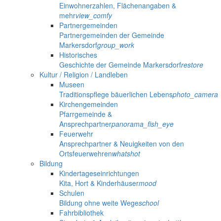
Einwohnerzahlen, Flächenangaben &
mehr
view_comfy
Partnergemeinden
Partnergemeinden der Gemeinde
Markersdorf
group_work
Historisches
Geschichte der Gemeinde Markersdorf
restore
Kultur / Religion / Landleben
Museen
Traditionspflege bäuerlichen Lebens
photo_camera
Kirchengemeinden
Pfarrgemeinde &
Ansprechpartner
panorama_fish_eye
Feuerwehr
Ansprechpartner & Neuigkeiten von den
Ortsfeuerwehren
whatshot
Bildung
Kindertageseinrichtungen
Kita, Hort & Kinderhäuser
mood
Schulen
Bildung ohne weite Wege
school
Fahrbibliothek