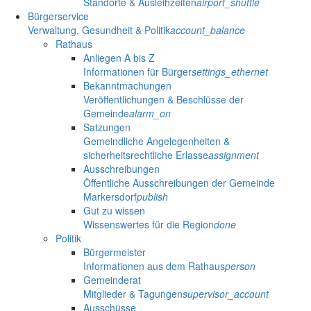
Standorte & Ausleihzeiten
airport_shuttle
Bürgerservice
Verwaltung, Gesundheit & Politik
account_balance
Rathaus
Anliegen A bis Z
Informationen für Bürger
settings_ethernet
Bekanntmachungen
Veröffentlichungen & Beschlüsse der
Gemeinde
alarm_on
Satzungen
Gemeindliche Angelegenheiten &
sicherheitsrechtliche Erlasse
assignment
Ausschreibungen
Öffentliche Ausschreibungen der Gemeinde
Markersdorf
publish
Gut zu wissen
Wissenswertes für die Region
done
Politik
Bürgermeister
Informationen aus dem Rathaus
person
Gemeinderat
Mitglieder & Tagungen
supervisor_account
Ausschüsse