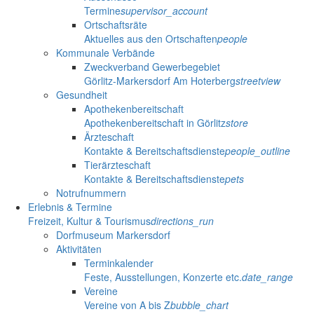
Termine
supervisor_account
Ortschaftsräte
Aktuelles aus den Ortschaften
people
Kommunale Verbände
Zweckverband Gewerbegebiet
Görlitz-Markersdorf Am Hoterberg
streetview
Gesundheit
Apothekenbereitschaft
Apothekenbereitschaft in Görlitz
store
Ärzteschaft
Kontakte & Bereitschaftsdienste
people_outline
Tierärzteschaft
Kontakte & Bereitschaftsdienste
pets
Notrufnummern
Erlebnis & Termine
Freizeit, Kultur & Tourismus
directions_run
Dorfmuseum Markersdorf
Aktivitäten
Terminkalender
Feste, Ausstellungen, Konzerte etc.
date_range
Vereine
Vereine von A bis Z
bubble_chart