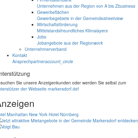
Unternehmen aus der Region von A bis Z
business
Gewerbeflächen
Gewerbegebiete in der Gemeinde
streetview
Wirtschaftsförderung
Mittelstandsfreundliches Klima
layers
Jobs
Jobangebote aus der Region
work
Unternehmerverband
Kontakt
Ansprechpartner
account_circle
nterstützung
suchen Sie unsere Anzeigenkunden oder werden Sie selbst zum
terstützer der Webseite markersdorf.de
!
Anzeigen
tel Manhattan New York
Hotel Nürnberg