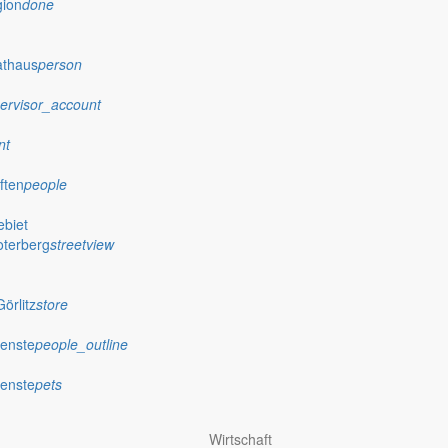
gion
done
athaus
person
ervisor_account
nt
ften
people
biet
oterberg
streetview
örlitz
store
ienste
people_outline
ienste
pets
Wirtschaft