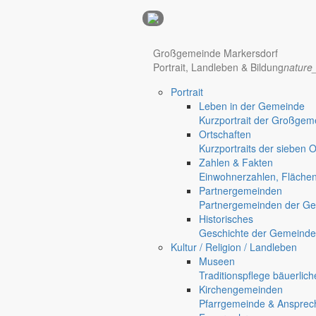
Anzeigen
Großgemeinde Markersdorf
Hotel Manhattan New York
Hotel Nürnberg
Portrait, Landleben & Bildung
nature
Portrait
Regional werben auf markersdorf.de!
anzeigen@gemeinde-markers
Leben in der Gemeinde
Kurzportrait der Großgem
Home
Ortschaften
chevron_right
Bürgerservice
Kurzportraits der sieben 
chevron_right
Rathaus
Zahlen & Fakten
Markersdorf
Einwohnerzahlen, Fläche
Deutsch-Paulsdorf
Partnergemeinden
Holtendorf
Partnergemeinden der Ge
Historisches
Geschichte der Gemeinde
Kultur / Religion / Landleben
Museen
Traditionspflege bäuerlic
Kirchengemeinden
Pfarrgemeinde & Ansprec