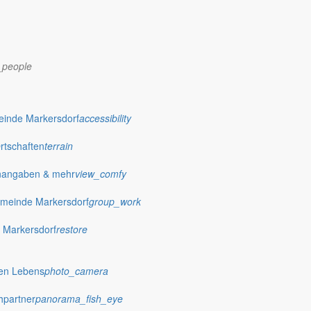
_people
dorf.de
einde Markersdorf
accessibility
Ortschaften
terrain
nangaben & mehr
view_comfy
meinde Markersdorf
group_work
 Markersdorf
restore
hen Lebens
photo_camera
hpartner
panorama_fish_eye