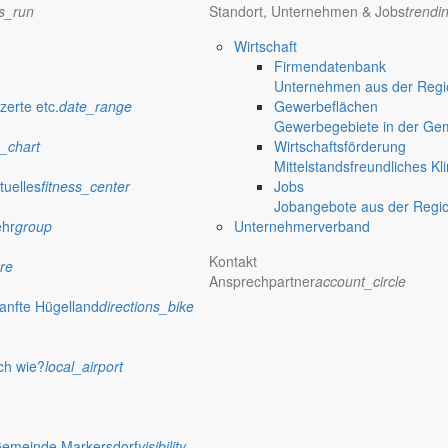
ns_run
Standort, Unternehmen & Jobs
trendi
Wirtschaft
Firmendatenbank
Unternehmen aus der Regio
zerte etc.
date_range
Gewerbeflächen
Gewerbegebiete in der Ge
_chart
Wirtschaftsförderung
Mittelstandsfreundliches Kl
tuelles
fitness_center
Jobs
Jobangebote aus der Regi
ehr
group
Unternehmerverband
Kontakt
re
Ansprechpartner
account_circle
anfte Hügelland
directions_bike
ch wie?
local_airport
Gemeinde Markersdorf
visibility