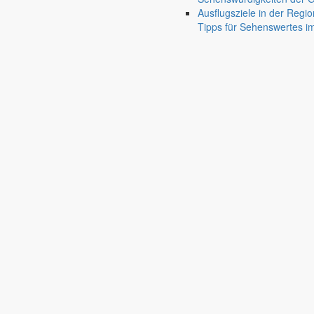
Friedersdorf
Ausflugsziele in der Regio
Pfaffendorf
Tipps für Sehenswertes 
Jauernick-Buschbach
Rathaus
Informationen aus dem Rathaus
Früher musste man wegen jeder Angelegenheit “uff de Gemeende”, heute
unterschiedlichen Anliegen finden Sie hier ebenso wie die Wiedergabe v
In der Rubrik “Rathaus” geht der Blick etwas weiter über die Markers
Reichen Sie gern Vorschläge ein, was unter “Anliegen von A bis Z” n
settings_ethernet
alarm_on
Anliegen A bis Z
Bekanntm
Bürgerinformationen, Dokumente & mehr
Redaktionelle W