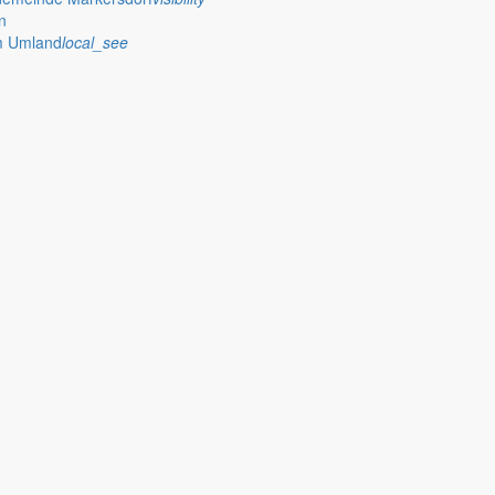
n
im Umland
local_see
 stellt das Rathaus Markersdorf viele Informationen online bereit. A
on Veröffentlichungen, die amtlich im “Schöpsboten – Dorfzeitung & Amt
dorfer Kirchtürme hinaus und Belange der Region und des Lebens im lä
och aufgenommen werden sollte!
publish
achungen
Ausschreibungen
iedergabe amtlicher
Öffentliche Ausschreibungen de