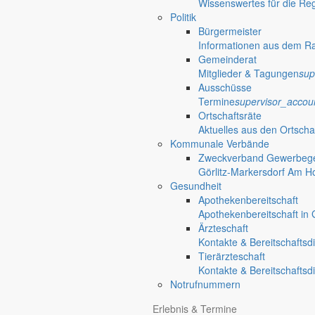
Wissenswertes für die Re
Politik
Bürgermeister
Informationen aus dem R
Gemeinderat
Mitglieder & Tagungen
sup
Ausschüsse
Termine
supervisor_accou
Ortschaftsräte
Aktuelles aus den Ortscha
Kommunale Verbände
Zweckverband Gewerbege
Görlitz-Markersdorf Am H
Gesundheit
Apothekenbereitschaft
Apothekenbereitschaft in G
Ärzteschaft
Kontakte & Bereitschaftsd
Tierärzteschaft
Kontakte & Bereitschaftsd
Notrufnummern
Erlebnis & Termine