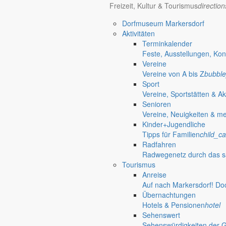
Freizeit, Kultur & Tourismus
directio
Dorfmuseum Markersdorf
Aktivitäten
Terminkalender
Feste, Ausstellungen, Kon
Vereine
Vereine von A bis Z
bubble
Sport
Vereine, Sportstätten & Ak
Senioren
Vereine, Neuigkeiten & m
Kinder+Jugendliche
Tipps für Familien
child_ca
Radfahren
Radwegenetz durch das s
Tourismus
Anreise
Auf nach Markersdorf! Do
Übernachtungen
Hotels & Pensionen
hotel
Sehenswert
Gersdorf
Sehenswürdigkeiten der 