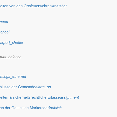
eiten von den Ortsfeuerwehren
whatshot
mood
school
airport_shuttle
ount_balance
ettings_ethernet
chlüsse der Gemeinde
alarm_on
ten & sicherheitsrechtliche Erlasse
assignment
gen der Gemeinde Markersdorf
publish