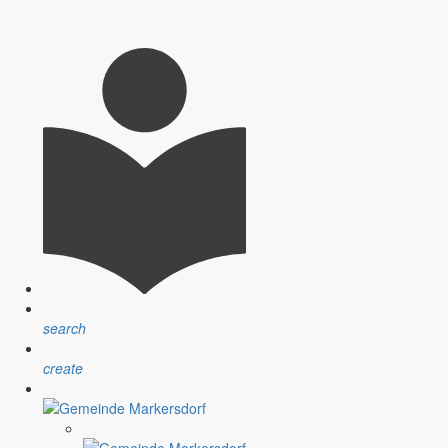
nsprechpartner, Öffnungszeiten und Informationen zu
sblatt” erfolgt sind.
ndlichen Raum werden aufgegriffen.
search
create
assignment
Satzungen
r Gemeinde
Verfahrensvorschriften und Gebühren