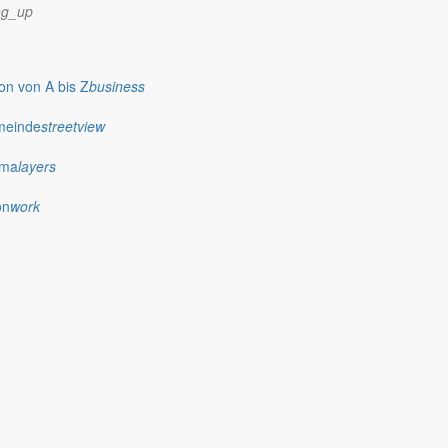
ng_up
n von A bis Z
business
meinde
streetview
ima
layers
on
work