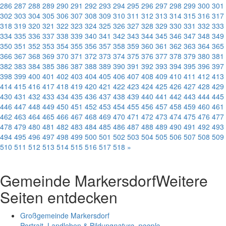
286
287
288
289
290
291
292
293
294
295
296
297
298
299
300
301
302
303
304
305
306
307
308
309
310
311
312
313
314
315
316
317
318
319
320
321
322
323
324
325
326
327
328
329
330
331
332
333
334
335
336
337
338
339
340
341
342
343
344
345
346
347
348
349
350
351
352
353
354
355
356
357
358
359
360
361
362
363
364
365
366
367
368
369
370
371
372
373
374
375
376
377
378
379
380
381
382
383
384
385
386
387
388
389
390
391
392
393
394
395
396
397
398
399
400
401
402
403
404
405
406
407
408
409
410
411
412
413
414
415
416
417
418
419
420
421
422
423
424
425
426
427
428
429
430
431
432
433
434
435
436
437
438
439
440
441
442
443
444
445
446
447
448
449
450
451
452
453
454
455
456
457
458
459
460
461
462
463
464
465
466
467
468
469
470
471
472
473
474
475
476
477
478
479
480
481
482
483
484
485
486
487
488
489
490
491
492
493
494
495
496
497
498
499
500
501
502
503
504
505
506
507
508
509
510
511
512
513
514
515
516
517
518
»
Gemeinde Markersdorf
Weitere
Seiten entdecken
Großgemeinde Markersdorf
Portrait, Landleben & Bildung
nature_people