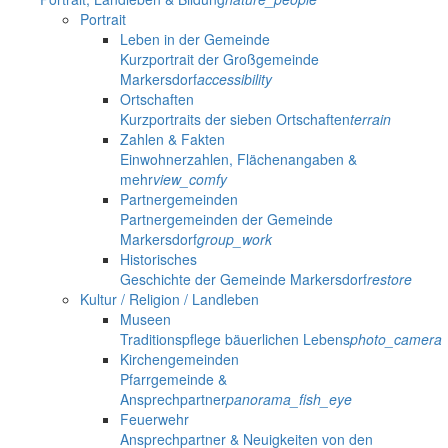
Portrait
Leben in der Gemeinde
Kurzportrait der Großgemeinde
Markersdorf
accessibility
Ortschaften
Kurzportraits der sieben Ortschaften
terrain
Zahlen & Fakten
Einwohnerzahlen, Flächenangaben &
mehr
view_comfy
Partnergemeinden
Partnergemeinden der Gemeinde
Markersdorf
group_work
Historisches
Geschichte der Gemeinde Markersdorf
restore
Kultur / Religion / Landleben
Museen
Traditionspflege bäuerlichen Lebens
photo_camera
Kirchengemeinden
Pfarrgemeinde &
Ansprechpartner
panorama_fish_eye
Feuerwehr
Ansprechpartner & Neuigkeiten von den