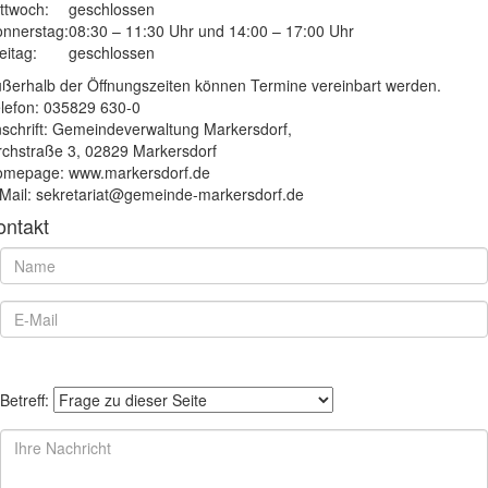
ttwoch:
geschlossen
nnerstag:
08:30 – 11:30 Uhr und 14:00 – 17:00 Uhr
eitag:
geschlossen
ßerhalb der Öffnungszeiten können Termine vereinbart werden.
lefon: 035829 630-0
schrift: Gemeindeverwaltung Markersdorf,
rchstraße 3, 02829 Markersdorf
mepage: www.markersdorf.de
Mail: sekretariat@gemeinde-markersdorf.de
ontakt
Betreff: