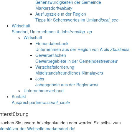
Sehenswürdigkeiten der Gemeinde
Markersdorf
visibility
Ausflugsziele in der Region
Tipps für Sehenswertes im Umland
local_see
Wirtschaft
Standort, Unternehmen & Jobs
trending_up
Wirtschaft
Firmendatenbank
Unternehmen aus der Region von A bis Z
business
Gewerbeflächen
Gewerbegebiete in der Gemeinde
streetview
Wirtschaftsförderung
Mittelstandsfreundliches Klima
layers
Jobs
Jobangebote aus der Region
work
Unternehmerverband
Kontakt
Ansprechpartner
account_circle
nterstützung
suchen Sie unsere Anzeigenkunden oder werden Sie selbst zum
terstützer der Webseite markersdorf.de
!