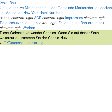
tel Manhattan New York
Hotel Nürnberg
©2026
chevron_right
AGB
chevron_right
Impressum
chevron_right
Datenschutzerklärung
chevron_right
Erklärung zur Barrierefreiheit
chevron_right
Werben
Diese Webseite verwendet Cookies. Wenn Sie auf dieser Seite
weitersurfen, stimmen Sie der Cookie-Nutzung
zu
OK
Datenschutzerklärung