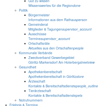
Gut zu wissen
Wissenswertes für die Region
done
Politik
Bürgermeister
Informationen aus dem Rathaus
person
Gemeinderat
Mitglieder & Tagungen
supervisor_account
Ausschüsse
Termine
supervisor_account
Ortschaftsräte
Aktuelles aus den Ortschaften
people
Kommunale Verbände
Zweckverband Gewerbegebiet
Görlitz-Markersdorf Am Hoterberg
streetview
Gesundheit
Apothekenbereitschaft
Apothekenbereitschaft in Görlitz
store
Ärzteschaft
Kontakte & Bereitschaftsdienste
people_outline
Tierärzteschaft
Kontakte & Bereitschaftsdienste
pets
Notrufnummern
Erlebnis & Termine