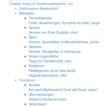
Freizeit, Kultur & Tourismus
directions_run
Dorfmuseum Markersdorf
Aktivitäten
Terminkalender
Feste, Ausstellungen, Konzerte etc.
date_range
Vereine
Vereine von A bis Z
bubble_chart
Sport
Vereine, Sportstätten & Aktuelles
fitness_center
Senioren
Vereine, Neuigkeiten & mehr
group
Kinder+Jugendliche
Tipps für Familien
child_care
Radfahren
Radwegenetz durch das sanfte
Hügelland
directions_bike
Tourismus
Anreise
Auf nach Markersdorf! Doch wie?
local_airport
Übernachtungen
Hotels & Pensionen
hotel
Sehenswert