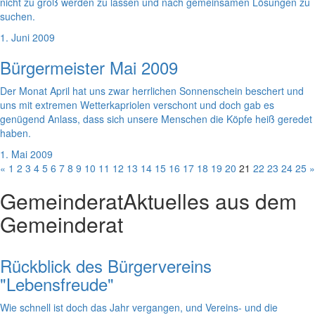
nicht zu groß werden zu lassen und nach gemeinsamen Lösungen zu
suchen.
1. Juni 2009
Bürgermeister Mai 2009
Der Monat April hat uns zwar herrlichen Sonnenschein beschert und
uns mit extremen Wetterkapriolen verschont und doch gab es
genügend Anlass, dass sich unsere Menschen die Köpfe heiß geredet
haben.
1. Mai 2009
«
1
2
3
4
5
6
7
8
9
10
11
12
13
14
15
16
17
18
19
20
21
22
23
24
25
»
Gemeinderat
Aktuelles aus dem
Gemeinderat
Rückblick des Bürgervereins
"Lebensfreude"
Wie schnell ist doch das Jahr vergangen, und Vereins- und die