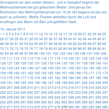
Sonnabend vor dem ersten Advent - und in Gersdorf beginnt der
Weihnachtsmarkt bei gut gelauntem Wetter. Und genau bei
Erscheinen des Weihnachtsmannes um 15.30 Uhr begann es bei uns
auch zu schneien. Weiße Flocken wirbelten durch die Luft und
empfingen den Mann mit Bart und gefülltem Sack.
19. Januar 2017
«
1
2
3
4
5
6
7
8
9
10
11
12
13
14
15
16
17
18
19
20
21
22
23
24
25
26
27
28
29
30
31
32
33
34
35
36
37
38
39
40
41
42
43
44
45
46
47
48
49
50
51
52
53
54
55
56
57
58
59
60
61
62
63
64
65
66
67
68
69
70
71
72
73
74
75
76
77
78
79
80
81
82
83
84
85
86
87
88
89
90
91
92
93
94
95
96
97
98
99
100
101
102
103
104
105
106
107
108
109
110
111
112
113
114
115
116
117
118
119
120
121
122
123
124
125
126
127
128
129
130
131
132
133
134
135
136
137
138
139
140
141
142
143
144
145
146
147
148
149
150
151
152
153
154
155
156
157
158
159
160
161
162
163
164
165
166
167
168
169
170
171
172
173
174
175
176
177
178
179
180
181
182
183
184
185
186
187
188
189
190
191
192
193
194
195
196
197
198
199
200
201
202
203
204
205
206
207
208
209
210
211
212
213
214
215
216
217
218
219
220
221
222
223
224
225
226
227
228
229
230
231
232
233
234
235
236
237
238
239
240
241
242
243
244
245
246
247
248
249
250
251
252
253
254
255
256
257
258
259
260
261
262
263
264
265
266
267
268
269
270
271
272
273
274
275
276
277
278
279
280
281
282
283
284
285