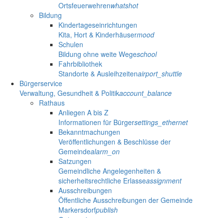
Ortsfeuerwehren
whatshot
Bildung
Kindertageseinrichtungen
Kita, Hort & Kinderhäuser
mood
Schulen
Bildung ohne weite Wege
school
Fahrbibliothek
Standorte & Ausleihzeiten
airport_shuttle
Bürgerservice
Verwaltung, Gesundheit & Politik
account_balance
Rathaus
Anliegen A bis Z
Informationen für Bürger
settings_ethernet
Bekanntmachungen
Veröffentlichungen & Beschlüsse der
Gemeinde
alarm_on
Satzungen
Gemeindliche Angelegenheiten &
sicherheitsrechtliche Erlasse
assignment
Ausschreibungen
Öffentliche Ausschreibungen der Gemeinde
Markersdorf
publish