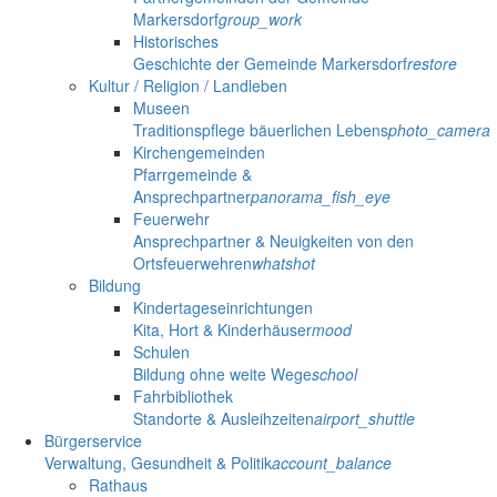
Markersdorf
group_work
Historisches
Geschichte der Gemeinde Markersdorf
restore
Kultur / Religion / Landleben
Museen
Traditionspflege bäuerlichen Lebens
photo_camera
Kirchengemeinden
Pfarrgemeinde &
Ansprechpartner
panorama_fish_eye
Feuerwehr
Ansprechpartner & Neuigkeiten von den
Ortsfeuerwehren
whatshot
Bildung
Kindertageseinrichtungen
Kita, Hort & Kinderhäuser
mood
Schulen
Bildung ohne weite Wege
school
Fahrbibliothek
Standorte & Ausleihzeiten
airport_shuttle
Bürgerservice
Verwaltung, Gesundheit & Politik
account_balance
Rathaus