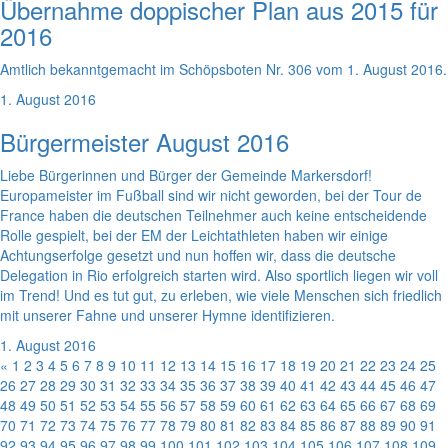
Übernahme doppischer Plan aus 2015 für
2016
Amtlich bekanntgemacht im Schöpsboten Nr. 306 vom 1. August 2016.
1. August 2016
Bürgermeister August 2016
Liebe Bürgerinnen und Bürger der Gemeinde Markersdorf!
Europameister im Fußball sind wir nicht geworden, bei der Tour de
France haben die deutschen Teilnehmer auch keine entscheidende
Rolle gespielt, bei der EM der Leichtathleten haben wir einige
Achtungserfolge gesetzt und nun hoffen wir, dass die deutsche
Delegation in Rio erfolgreich starten wird. Also sportlich liegen wir voll
im Trend! Und es tut gut, zu erleben, wie viele Menschen sich friedlich
mit unserer Fahne und unserer Hymne identifizieren.
1. August 2016
«
1
2
3
4
5
6
7
8
9
10
11
12
13
14
15
16
17
18
19
20
21
22
23
24
25
26
27
28
29
30
31
32
33
34
35
36
37
38
39
40
41
42
43
44
45
46
47
48
49
50
51
52
53
54
55
56
57
58
59
60
61
62
63
64
65
66
67
68
69
70
71
72
73
74
75
76
77
78
79
80
81
82
83
84
85
86
87
88
89
90
91
92
93
94
95
96
97
98
99
100
101
102
103
104
105
106
107
108
109