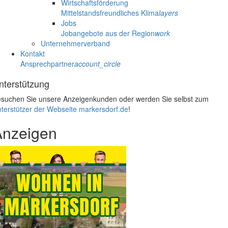
Wirtschaftsförderung
Mittelstandsfreundliches Klima
layers
Jobs
Jobangebote aus der Region
work
Unternehmerverband
Kontakt
Ansprechpartner
account_circle
nterstützung
suchen Sie unsere Anzeigenkunden oder werden Sie selbst zum
terstützer der Webseite markersdorf.de
!
Anzeigen