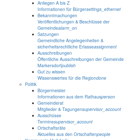
Anliegen A bis Z
Informationen für Bürger
settings_ethernet
Bekanntmachungen
Veröffentlichungen & Beschlüsse der
Gemeinde
alarm_on
Satzungen
Gemeindliche Angelegenheiten &
sicherheitsrechtliche Erlasse
assignment
Ausschreibungen
Öffentliche Ausschreibungen der Gemeinde
Markersdorf
publish
Gut zu wissen
Wissenswertes für die Region
done
Politik
Bürgermeister
Informationen aus dem Rathaus
person
Gemeinderat
Mitglieder & Tagungen
supervisor_account
Ausschüsse
Termine
supervisor_account
Ortschaftsräte
Aktuelles aus den Ortschaften
people