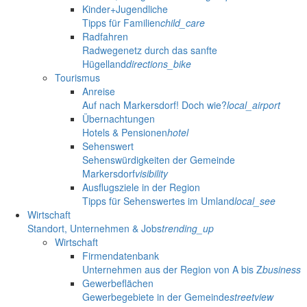
Kinder+Jugendliche
Tipps für Familien
child_care
Radfahren
Radwegenetz durch das sanfte
Hügelland
directions_bike
Tourismus
Anreise
Auf nach Markersdorf! Doch wie?
local_airport
Übernachtungen
Hotels & Pensionen
hotel
Sehenswert
Sehenswürdigkeiten der Gemeinde
Markersdorf
visibility
Ausflugsziele in der Region
Tipps für Sehenswertes im Umland
local_see
Wirtschaft
Standort, Unternehmen & Jobs
trending_up
Wirtschaft
Firmendatenbank
Unternehmen aus der Region von A bis Z
business
Gewerbeflächen
Gewerbegebiete in der Gemeinde
streetview