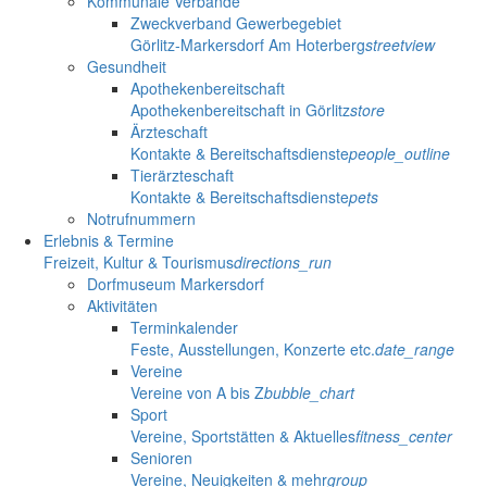
Kommunale Verbände
Zweckverband Gewerbegebiet
Görlitz-Markersdorf Am Hoterberg
streetview
Gesundheit
Apothekenbereitschaft
Apothekenbereitschaft in Görlitz
store
Ärzteschaft
Kontakte & Bereitschaftsdienste
people_outline
Tierärzteschaft
Kontakte & Bereitschaftsdienste
pets
Notrufnummern
Erlebnis & Termine
Freizeit, Kultur & Tourismus
directions_run
Dorfmuseum Markersdorf
Aktivitäten
Terminkalender
Feste, Ausstellungen, Konzerte etc.
date_range
Vereine
Vereine von A bis Z
bubble_chart
Sport
Vereine, Sportstätten & Aktuelles
fitness_center
Senioren
Vereine, Neuigkeiten & mehr
group