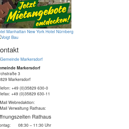
tel Manhattan New York
Hotel Nürnberg
ontakt
emeinde Markersdorf
rchstraße 3
829 Markersdorf
lefon: +49 (0)35829 630-0
lefax: +49 (0)35829 630-11
Mail Webredaktion:
Mail Verwaltung Rathaus:
ffnungszeiten Rathaus
ntag:
08:30 – 11:30 Uhr