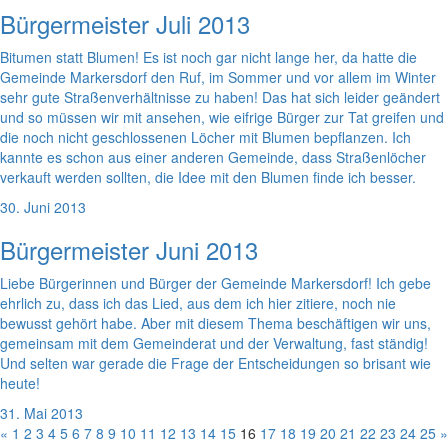
Bürgermeister Juli 2013
Bitumen statt Blumen! Es ist noch gar nicht lange her, da hatte die
Gemeinde Markersdorf den Ruf, im Sommer und vor allem im Winter
sehr gute Straßenverhältnisse zu haben! Das hat sich leider geändert
und so müssen wir mit ansehen, wie eifrige Bürger zur Tat greifen und
die noch nicht geschlossenen Löcher mit Blumen bepflanzen. Ich
kannte es schon aus einer anderen Gemeinde, dass Straßenlöcher
verkauft werden sollten, die Idee mit den Blumen finde ich besser.
30. Juni 2013
Bürgermeister Juni 2013
Liebe Bürgerinnen und Bürger der Gemeinde Markersdorf! Ich gebe
ehrlich zu, dass ich das Lied, aus dem ich hier zitiere, noch nie
bewusst gehört habe. Aber mit diesem Thema beschäftigen wir uns,
gemeinsam mit dem Gemeinderat und der Verwaltung, fast ständig!
Und selten war gerade die Frage der Entscheidungen so brisant wie
heute!
31. Mai 2013
«
1
2
3
4
5
6
7
8
9
10
11
12
13
14
15
16
17
18
19
20
21
22
23
24
25
»