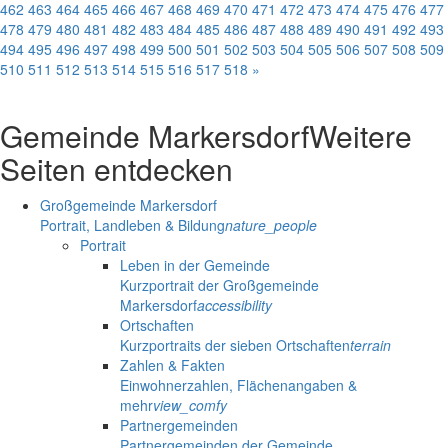
462
463
464
465
466
467
468
469
470
471
472
473
474
475
476
477
478
479
480
481
482
483
484
485
486
487
488
489
490
491
492
493
494
495
496
497
498
499
500
501
502
503
504
505
506
507
508
509
510
511
512
513
514
515
516
517
518
»
Gemeinde Markersdorf
Weitere
Seiten entdecken
Großgemeinde Markersdorf
Portrait, Landleben & Bildung
nature_people
Portrait
Leben in der Gemeinde
Kurzportrait der Großgemeinde
Markersdorf
accessibility
Ortschaften
Kurzportraits der sieben Ortschaften
terrain
Zahlen & Fakten
Einwohnerzahlen, Flächenangaben &
mehr
view_comfy
Partnergemeinden
Partnergemeinden der Gemeinde