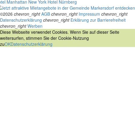
tel Manhattan New York
Hotel Nürnberg
©2026
chevron_right
AGB
chevron_right
Impressum
chevron_right
Datenschutzerklärung
chevron_right
Erklärung zur Barrierefreiheit
chevron_right
Werben
Diese Webseite verwendet Cookies. Wenn Sie auf dieser Seite
weitersurfen, stimmen Sie der Cookie-Nutzung
zu
OK
Datenschutzerklärung