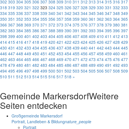
302
303
304
305
306
307
308
309
310
311
312
313
314
315
316
317
318
319
320
321
322
323
324
325
326
327
328
329
330
331
332
333
334
335
336
337
338
339
340
341
342
343
344
345
346
347
348
349
350
351
352
353
354
355
356
357
358
359
360
361
362
363
364
365
366
367
368
369
370
371
372
373
374
375
376
377
378
379
380
381
382
383
384
385
386
387
388
389
390
391
392
393
394
395
396
397
398
399
400
401
402
403
404
405
406
407
408
409
410
411
412
413
414
415
416
417
418
419
420
421
422
423
424
425
426
427
428
429
430
431
432
433
434
435
436
437
438
439
440
441
442
443
444
445
446
447
448
449
450
451
452
453
454
455
456
457
458
459
460
461
462
463
464
465
466
467
468
469
470
471
472
473
474
475
476
477
478
479
480
481
482
483
484
485
486
487
488
489
490
491
492
493
494
495
496
497
498
499
500
501
502
503
504
505
506
507
508
509
510
511
512
513
514
515
516
517
518
»
Gemeinde Markersdorf
Weitere
Seiten entdecken
Großgemeinde Markersdorf
Portrait, Landleben & Bildung
nature_people
Portrait