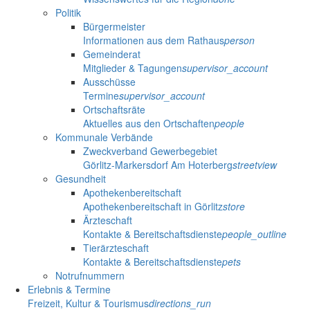
Politik
Bürgermeister
Informationen aus dem Rathaus
person
Gemeinderat
Mitglieder & Tagungen
supervisor_account
Ausschüsse
Termine
supervisor_account
Ortschaftsräte
Aktuelles aus den Ortschaften
people
Kommunale Verbände
Zweckverband Gewerbegebiet
Görlitz-Markersdorf Am Hoterberg
streetview
Gesundheit
Apothekenbereitschaft
Apothekenbereitschaft in Görlitz
store
Ärzteschaft
Kontakte & Bereitschaftsdienste
people_outline
Tierärzteschaft
Kontakte & Bereitschaftsdienste
pets
Notrufnummern
Erlebnis & Termine
Freizeit, Kultur & Tourismus
directions_run