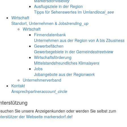
Markersdorf
visibility
Ausflugsziele in der Region
Tipps für Sehenswertes im Umland
local_see
Wirtschaft
Standort, Unternehmen & Jobs
trending_up
Wirtschaft
Firmendatenbank
Unternehmen aus der Region von A bis Z
business
Gewerbeflächen
Gewerbegebiete in der Gemeinde
streetview
Wirtschaftsförderung
Mittelstandsfreundliches Klima
layers
Jobs
Jobangebote aus der Region
work
Unternehmerverband
Kontakt
Ansprechpartner
account_circle
nterstützung
suchen Sie unsere Anzeigenkunden oder werden Sie selbst zum
terstützer der Webseite markersdorf.de
!