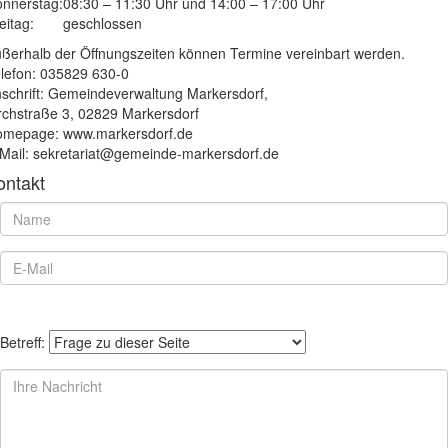
nnerstag:
08:30 – 11:30 Uhr und 14:00 – 17:00 Uhr
eitag:
geschlossen
ßerhalb der Öffnungszeiten können Termine vereinbart werden.
lefon: 035829 630-0
schrift: Gemeindeverwaltung Markersdorf,
rchstraße 3, 02829 Markersdorf
mepage: www.markersdorf.de
Mail: sekretariat@gemeinde-markersdorf.de
ontakt
Betreff: