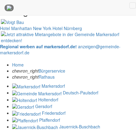
Anzeigen
Hotel Manhattan New York
Hotel Nürnberg
Regional werben auf markersdorf.de!
anzeigen@gemeinde-
markersdorf.de
Home
chevron_right
Bürgerservice
chevron_right
Rathaus
Markersdorf
Deutsch-Paulsdorf
Holtendorf
Gersdorf
Friedersdorf
Pfaffendorf
Jauernick-Buschbach