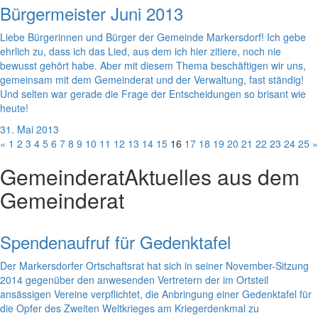
Bürgermeister Juni 2013
Liebe Bürgerinnen und Bürger der Gemeinde Markersdorf! Ich gebe
ehrlich zu, dass ich das Lied, aus dem ich hier zitiere, noch nie
bewusst gehört habe. Aber mit diesem Thema beschäftigen wir uns,
gemeinsam mit dem Gemeinderat und der Verwaltung, fast ständig!
Und selten war gerade die Frage der Entscheidungen so brisant wie
heute!
31. Mai 2013
«
1
2
3
4
5
6
7
8
9
10
11
12
13
14
15
16
17
18
19
20
21
22
23
24
25
»
Gemeinderat
Aktuelles aus dem
Gemeinderat
Spendenaufruf für Gedenktafel
Der Markersdorfer Ortschaftsrat hat sich in seiner November-Sitzung
2014 gegenüber den anwesenden Vertretern der im Ortsteil
ansässigen Vereine verpflichtet, die Anbringung einer Gedenktafel für
die Opfer des Zweiten Weltkrieges am Kriegerdenkmal zu