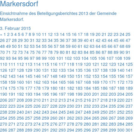
Markersdorf
Einsichtnahme des Beteiligungsberichtes 2013 der Gemeinde
Markersdorf.
3. Februar 2015
«
1
2
3
4
5
6
7
8
9
10
11
12
13
14
15
16
17
18
19
20
21
22
23
24
25
26
27
28
29
30
31
32
33
34
35
36
37
38
39
40
41
42
43
44
45
46
47
48
49
50
51
52
53
54
55
56
57
58
59
60
61
62
63
64
65
66
67
68
69
70
71
72
73
74
75
76
77
78
79
80
81
82
83
84
85
86
87
88
89
90
91
92
93
94
95
96
97
98
99
100
101
102
103
104
105
106
107
108
109
110
111
112
113
114
115
116
117
118
119
120
121
122
123
124
125
126
127
128
129
130
131
132
133
134
135
136
137
138
139
140
141
142
143
144
145
146
147
148
149
150
151
152
153
154
155
156
157
158
159
160
161
162
163
164
165
166
167
168
169
170
171
172
173
174
175
176
177
178
179
180
181
182
183
184
185
186
187
188
189
190
191
192
193
194
195
196
197
198
199
200
201
202
203
204
205
206
207
208
209
210
211
212
213
214
215
216
217
218
219
220
221
222
223
224
225
226
227
228
229
230
231
232
233
234
235
236
237
238
239
240
241
242
243
244
245
246
247
248
249
250
251
252
253
254
255
256
257
258
259
260
261
262
263
264
265
266
267
268
269
270
271
272
273
274
275
276
277
278
279
280
281
282
283
284
285
286
287
288
289
290
291
292
293
294
295
296
297
298
299
300
301