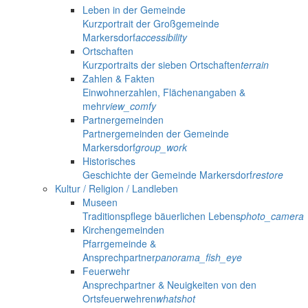
Leben in der Gemeinde
Kurzportrait der Großgemeinde
Markersdorf
accessibility
Ortschaften
Kurzportraits der sieben Ortschaften
terrain
Zahlen & Fakten
Einwohnerzahlen, Flächenangaben &
mehr
view_comfy
Partnergemeinden
Partnergemeinden der Gemeinde
Markersdorf
group_work
Historisches
Geschichte der Gemeinde Markersdorf
restore
Kultur / Religion / Landleben
Museen
Traditionspflege bäuerlichen Lebens
photo_camera
Kirchengemeinden
Pfarrgemeinde &
Ansprechpartner
panorama_fish_eye
Feuerwehr
Ansprechpartner & Neuigkeiten von den
Ortsfeuerwehren
whatshot