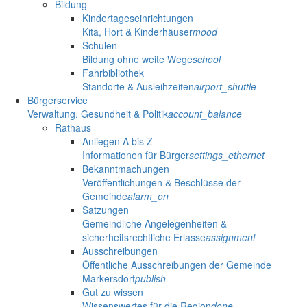
Bildung
Kindertageseinrichtungen
Kita, Hort & Kinderhäuser
mood
Schulen
Bildung ohne weite Wege
school
Fahrbibliothek
Standorte & Ausleihzeiten
airport_shuttle
Bürgerservice
Verwaltung, Gesundheit & Politik
account_balance
Rathaus
Anliegen A bis Z
Informationen für Bürger
settings_ethernet
Bekanntmachungen
Veröffentlichungen & Beschlüsse der
Gemeinde
alarm_on
Satzungen
Gemeindliche Angelegenheiten &
sicherheitsrechtliche Erlasse
assignment
Ausschreibungen
Öffentliche Ausschreibungen der Gemeinde
Markersdorf
publish
Gut zu wissen
Wissenswertes für die Region
done