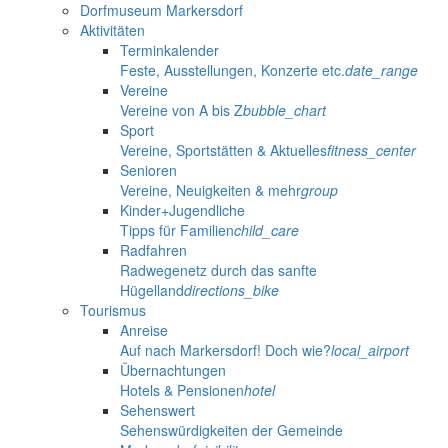
Dorfmuseum Markersdorf
Aktivitäten
Terminkalender
Feste, Ausstellungen, Konzerte etc.
date_range
Vereine
Vereine von A bis Z
bubble_chart
Sport
Vereine, Sportstätten & Aktuelles
fitness_center
Senioren
Vereine, Neuigkeiten & mehr
group
Kinder+Jugendliche
Tipps für Familien
child_care
Radfahren
Radwegenetz durch das sanfte
Hügelland
directions_bike
Tourismus
Anreise
Auf nach Markersdorf! Doch wie?
local_airport
Übernachtungen
Hotels & Pensionen
hotel
Sehenswert
Sehenswürdigkeiten der Gemeinde