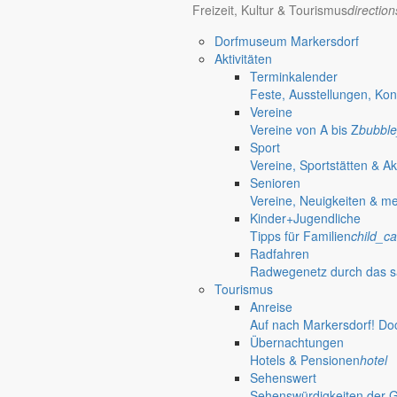
Freizeit, Kultur & Tourismus
directio
Bürgerinformationen, Dokumente & mehr
Dorfmuseum Markersdorf
Aktivitäten
Terminkalender
Öffnungszeiten Rathaus
Gemeinde
Feste, Ausstellungen, Kon
Vereine
Montag:
08:30 – 11:30 Uhr
Vereine von A bis Z
bubble
Dienstag:
08:30 – 11:30 Uhr und 14:00 – 18:00 Uhr
Sport
Mittwoch:
geschlossen
Vereine, Sportstätten & Ak
Donnerstag:
08:30 – 11:30 Uhr und 14:00 – 17:00 Uhr
Senioren
Freitag:
geschlossen
Vereine, Neuigkeiten & m
Außerhalb der Öffnungszeiten können Termine vereinbart werden.
Kinder+Jugendliche
Telefon: 035829 630-0
Tipps für Familien
child_ca
Anschrift: Gemeindeverwaltung Markersdorf,
Radfahren
Kirchstraße 3, 02829 Markersdorf
Radwegenetz durch das s
Homepage: www.markersdorf.de
Tourismus
E-Mail: sekretariat@gemeinde-markersdorf.de
Anreise
Auf nach Markersdorf! Do
Bürgermeister
Aktuelles aus dem
Übernachtungen
Hotels & Pensionen
hotel
Sehenswert
Bürgermeister März 2014
Sehenswürdigkeiten der 