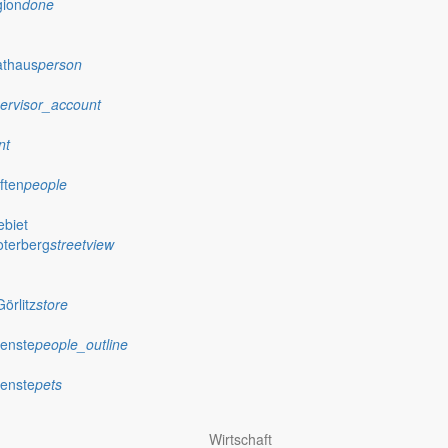
gion
done
athaus
person
ervisor_account
nt
ften
people
biet
oterberg
streetview
örlitz
store
ienste
people_outline
ienste
pets
Wirtschaft