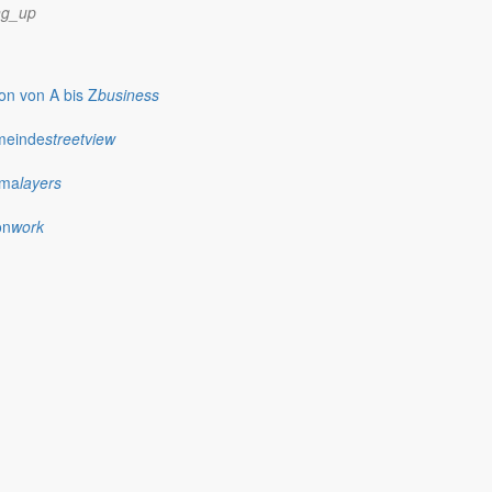
ng_up
n von A bis Z
business
meinde
streetview
ima
layers
on
work