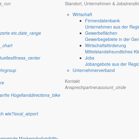
ns_run
Standort, Unternehmen & Jobs
trendi
Wirtschaft
Firmendatenbank
Unternehmen aus der Regio
verwaltung Markersdorf
zerte etc.
date_range
Gewerbeflächen
Gewerbegebiete in der Ge
_chart
Wirtschaftsförderung
Mittelstandsfreundliches Kl
tuelles
fitness_center
Jobs
Jobangebote aus der Regi
ehr
group
Unternehmerverband
Kontakt
re
Ansprechpartner
account_circle
anfte Hügelland
directions_bike
ch wie?
local_airport
 Rathaus
Gemeinde Markersdorf
visibility