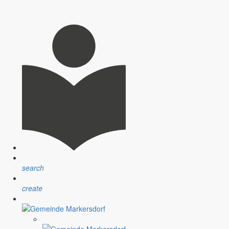
 und ähnliche Fragen begegnen mir in den letzten Tagen und Wochen
gen in dieser schnelllebigen Zeit befürworte. Wir leben aber jetzt und
mmenwachsen, für gemeinsames Miteinander und für das Suchen nach
 und bündig zusammenfassen könnte, dann wäre es so schön einfach.
search
create
re weiteren Planungen sein. Das ist eine der wichtigsten und