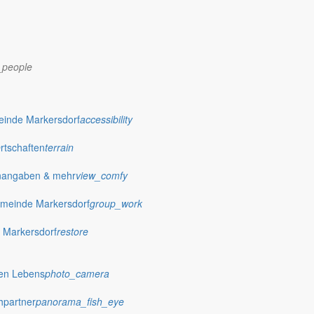
_people
dorf.de
einde Markersdorf
accessibility
Ortschaften
terrain
nangaben & mehr
view_comfy
meinde Markersdorf
group_work
 Markersdorf
restore
hen Lebens
photo_camera
hpartner
panorama_fish_eye