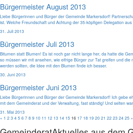
Bürgermeister August 2013
Liebe Bürgerinnen und Bürger der Gemeinde Markersdorf! Partnerscha
ist. Welche Freundschaft und Achtung der 35-köpfigen Delegation aus
31. Juli 2013
Bürgermeister Juli 2013
Bitumen statt Blumen! Es ist noch gar nicht lange her, da hatte die 
so müssen wir mit ansehen, wie eifrige Bürger zur Tat greifen und di
werden sollten, die Idee mit den Blumen finde ich besser.
30. Juni 2013
Bürgermeister Juni 2013
Liebe Bürgerinnen und Bürger der Gemeinde Markersdorf! Ich gebe ehrl
mit dem Gemeinderat und der Verwaltung, fast ständig! Und selten war
31. Mai 2013
«
1
2
3
4
5
6
7
8
9
10
11
12
13
14
15
16
17
18
19
20
21
22
23
24
25
»
Gemeinderat
Aktuelles aus dem 