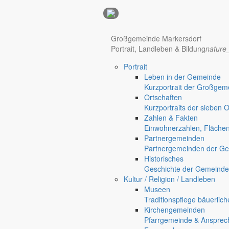
Anzeigen
Großgemeinde Markersdorf
Hotel Manhattan New York
Hotel Nürnberg
Portrait, Landleben & Bildung
nature
Portrait
Regional werben auf markersdorf.de!
anzeigen@gemeinde-markers
Leben in der Gemeinde
Kurzportrait der Großgem
Home
Ortschaften
chevron_right
Bürgerservice
Kurzportraits der sieben 
chevron_right
Rathaus
Zahlen & Fakten
Markersdorf
Einwohnerzahlen, Fläche
Deutsch-Paulsdorf
Partnergemeinden
Holtendorf
Partnergemeinden der Ge
Gersdorf
Historisches
Geschichte der Gemeinde
Friedersdorf
Kultur / Religion / Landleben
Pfaffendorf
Museen
Jauernick-Buschbach
Traditionspflege bäuerlic
Kirchengemeinden
Rathaus
Pfarrgemeinde & Ansprec