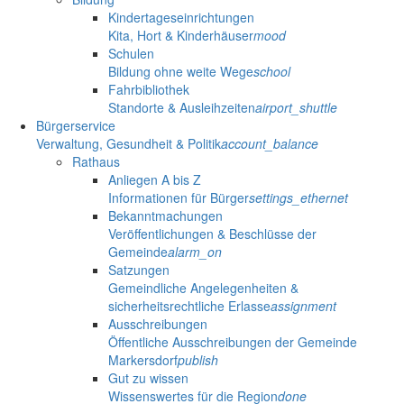
Kindertageseinrichtungen
Kita, Hort & Kinderhäuser
mood
Schulen
Bildung ohne weite Wege
school
Fahrbibliothek
Standorte & Ausleihzeiten
airport_shuttle
Bürgerservice
Verwaltung, Gesundheit & Politik
account_balance
Rathaus
Anliegen A bis Z
Informationen für Bürger
settings_ethernet
Bekanntmachungen
Veröffentlichungen & Beschlüsse der
Gemeinde
alarm_on
Satzungen
Gemeindliche Angelegenheiten &
sicherheitsrechtliche Erlasse
assignment
Ausschreibungen
Öffentliche Ausschreibungen der Gemeinde
Markersdorf
publish
Gut zu wissen
Wissenswertes für die Region
done