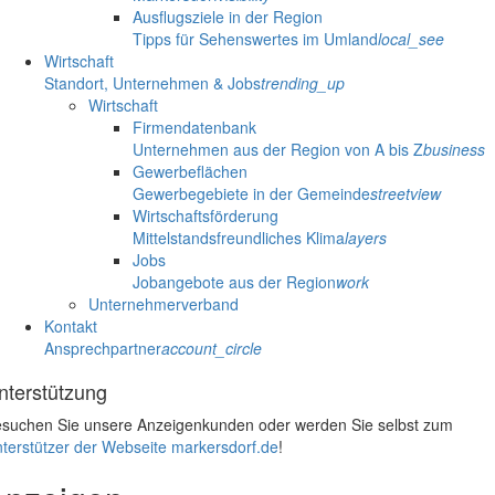
Ausflugsziele in der Region
Tipps für Sehenswertes im Umland
local_see
Wirtschaft
Standort, Unternehmen & Jobs
trending_up
Wirtschaft
Firmendatenbank
Unternehmen aus der Region von A bis Z
business
Gewerbeflächen
Gewerbegebiete in der Gemeinde
streetview
Wirtschaftsförderung
Mittelstandsfreundliches Klima
layers
Jobs
Jobangebote aus der Region
work
Unternehmerverband
Kontakt
Ansprechpartner
account_circle
nterstützung
suchen Sie unsere Anzeigenkunden oder werden Sie selbst zum
terstützer der Webseite markersdorf.de
!