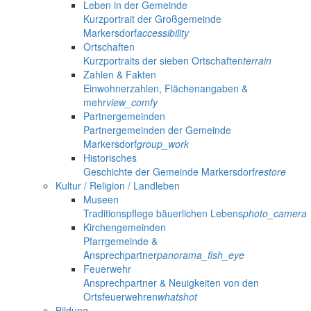
Leben in der Gemeinde
Kurzportrait der Großgemeinde
Markersdorf
accessibility
Ortschaften
Kurzportraits der sieben Ortschaften
terrain
Zahlen & Fakten
Einwohnerzahlen, Flächenangaben &
mehr
view_comfy
Partnergemeinden
Partnergemeinden der Gemeinde
Markersdorf
group_work
Historisches
Geschichte der Gemeinde Markersdorf
restore
Kultur / Religion / Landleben
Museen
Traditionspflege bäuerlichen Lebens
photo_camera
Kirchengemeinden
Pfarrgemeinde &
Ansprechpartner
panorama_fish_eye
Feuerwehr
Ansprechpartner & Neuigkeiten von den
Ortsfeuerwehren
whatshot
Bildung