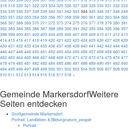
318
319
320
321
322
323
324
325
326
327
328
329
330
331
332
333
334
335
336
337
338
339
340
341
342
343
344
345
346
347
348
349
350
351
352
353
354
355
356
357
358
359
360
361
362
363
364
365
366
367
368
369
370
371
372
373
374
375
376
377
378
379
380
381
382
383
384
385
386
387
388
389
390
391
392
393
394
395
396
397
398
399
400
401
402
403
404
405
406
407
408
409
410
411
412
413
414
415
416
417
418
419
420
421
422
423
424
425
426
427
428
429
430
431
432
433
434
435
436
437
438
439
440
441
442
443
444
445
446
447
448
449
450
451
452
453
454
455
456
457
458
459
460
461
462
463
464
465
466
467
468
469
470
471
472
473
474
475
476
477
478
479
480
481
482
483
484
485
486
487
488
489
490
491
492
493
494
495
496
497
498
499
500
501
502
503
504
505
506
507
508
509
510
511
512
513
514
515
516
517
518
»
Gemeinde Markersdorf
Weitere
Seiten entdecken
Großgemeinde Markersdorf
Portrait, Landleben & Bildung
nature_people
Portrait