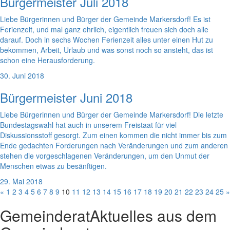
Bürgermeister Juli 2018
Liebe Bürgerinnen und Bürger der Gemeinde Markersdorf! Es ist
Ferienzeit, und mal ganz ehrlich, eigentlich freuen sich doch alle
darauf. Doch in sechs Wochen Ferienzeit alles unter einen Hut zu
bekommen, Arbeit, Urlaub und was sonst noch so ansteht, das ist
schon eine Herausforderung.
30. Juni 2018
Bürgermeister Juni 2018
Liebe Bürgerinnen und Bürger der Gemeinde Markersdorf! Die letzte
Bundestagswahl hat auch in unserem Freistaat für viel
Diskussionsstoff gesorgt. Zum einen kommen die nicht immer bis zum
Ende gedachten Forderungen nach Veränderungen und zum anderen
stehen die vorgeschlagenen Veränderungen, um den Unmut der
Menschen etwas zu besänftigen.
29. Mai 2018
«
1
2
3
4
5
6
7
8
9
10
11
12
13
14
15
16
17
18
19
20
21
22
23
24
25
»
Gemeinderat
Aktuelles aus dem