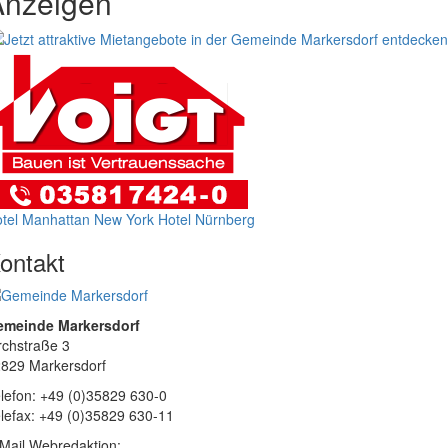
Anzeigen
tel Manhattan New York
Hotel Nürnberg
ontakt
emeinde Markersdorf
rchstraße 3
829 Markersdorf
lefon: +49 (0)35829 630-0
lefax: +49 (0)35829 630-11
Mail Webredaktion: