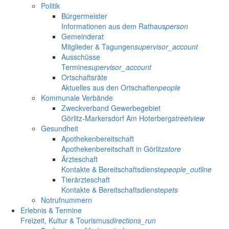
Politik
Bürgermeister
Informationen aus dem Rathaus
person
Gemeinderat
Mitglieder & Tagungen
supervisor_account
Ausschüsse
Termine
supervisor_account
Ortschaftsräte
Aktuelles aus den Ortschaften
people
Kommunale Verbände
Zweckverband Gewerbegebiet
Görlitz-Markersdorf Am Hoterberg
streetview
Gesundheit
Apothekenbereitschaft
Apothekenbereitschaft in Görlitz
store
Ärzteschaft
Kontakte & Bereitschaftsdienste
people_outline
Tierärzteschaft
Kontakte & Bereitschaftsdienste
pets
Notrufnummern
Erlebnis & Termine
Freizeit, Kultur & Tourismus
directions_run