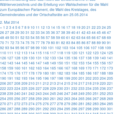
Wählerverzeichnis und die Erteilung von Wahlscheinen für die Wahl
zum Europäischen Parlament, die Wahl des Kreistages, des
Gemeinderates und der Ortschaftsräte am 25.05.2014
2. Mai 2014
«
1
2
3
4
5
6
7
8
9
10
11
12
13
14
15
16
17
18
19
20
21
22
23
24
25
26
27
28
29
30
31
32
33
34
35
36
37
38
39
40
41
42
43
44
45
46
47
48
49
50
51
52
53
54
55
56
57
58
59
60
61
62
63
64
65
66
67
68
69
70
71
72
73
74
75
76
77
78
79
80
81
82
83
84
85
86
87
88
89
90
91
92
93
94
95
96
97
98
99
100
101
102
103
104
105
106
107
108
109
110
111
112
113
114
115
116
117
118
119
120
121
122
123
124
125
126
127
128
129
130
131
132
133
134
135
136
137
138
139
140
141
142
143
144
145
146
147
148
149
150
151
152
153
154
155
156
157
158
159
160
161
162
163
164
165
166
167
168
169
170
171
172
173
174
175
176
177
178
179
180
181
182
183
184
185
186
187
188
189
190
191
192
193
194
195
196
197
198
199
200
201
202
203
204
205
206
207
208
209
210
211
212
213
214
215
216
217
218
219
220
221
222
223
224
225
226
227
228
229
230
231
232
233
234
235
236
237
238
239
240
241
242
243
244
245
246
247
248
249
250
251
252
253
254
255
256
257
258
259
260
261
262
263
264
265
266
267
268
269
270
271
272
273
274
275
276
277
278
279
280
281
282
283
284
285
286
287
288
289
290
291
292
293
294
295
296
297
298
299
300
301
302
303
304
305
306
307
308
309
310
311
312
313
314
315
316
317