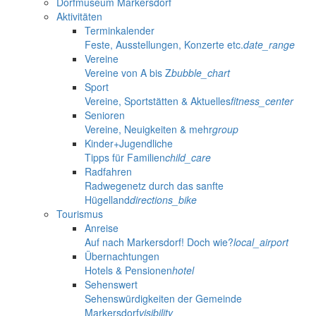
Dorfmuseum Markersdorf
Aktivitäten
Terminkalender
Feste, Ausstellungen, Konzerte etc.
date_range
Vereine
Vereine von A bis Z
bubble_chart
Sport
Vereine, Sportstätten & Aktuelles
fitness_center
Senioren
Vereine, Neuigkeiten & mehr
group
Kinder+Jugendliche
Tipps für Familien
child_care
Radfahren
Radwegenetz durch das sanfte
Hügelland
directions_bike
Tourismus
Anreise
Auf nach Markersdorf! Doch wie?
local_airport
Übernachtungen
Hotels & Pensionen
hotel
Sehenswert
Sehenswürdigkeiten der Gemeinde
Markersdorf
visibility