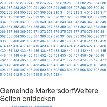
270
271
272
273
274
275
276
277
278
279
280
281
282
283
284
285
286
287
288
289
290
291
292
293
294
295
296
297
298
299
300
301
302
303
304
305
306
307
308
309
310
311
312
313
314
315
316
317
318
319
320
321
322
323
324
325
326
327
328
329
330
331
332
333
334
335
336
337
338
339
340
341
342
343
344
345
346
347
348
349
350
351
352
353
354
355
356
357
358
359
360
361
362
363
364
365
366
367
368
369
370
371
372
373
374
375
376
377
378
379
380
381
382
383
384
385
386
387
388
389
390
391
392
393
394
395
396
397
398
399
400
401
402
403
404
405
406
407
408
409
410
411
412
413
414
415
416
417
418
419
420
421
422
423
424
425
426
427
428
429
430
431
432
433
434
435
436
437
438
439
440
441
442
443
444
445
446
447
448
449
450
451
452
453
454
455
456
457
458
459
460
461
462
463
464
465
466
467
468
469
470
471
472
473
474
475
476
477
478
479
480
481
482
483
484
485
486
487
488
489
490
491
492
493
494
495
496
497
498
499
500
501
502
503
504
505
506
507
508
509
510
511
512
513
514
515
516
517
518
»
Gemeinde Markersdorf
Weitere
Seiten entdecken
Großgemeinde Markersdorf