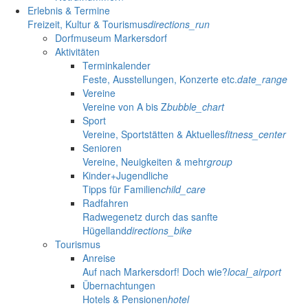
Erlebnis & Termine
Freizeit, Kultur & Tourismus
directions_run
Dorfmuseum Markersdorf
Aktivitäten
Terminkalender
Feste, Ausstellungen, Konzerte etc.
date_range
Vereine
Vereine von A bis Z
bubble_chart
Sport
Vereine, Sportstätten & Aktuelles
fitness_center
Senioren
Vereine, Neuigkeiten & mehr
group
Kinder+Jugendliche
Tipps für Familien
child_care
Radfahren
Radwegenetz durch das sanfte
Hügelland
directions_bike
Tourismus
Anreise
Auf nach Markersdorf! Doch wie?
local_airport
Übernachtungen
Hotels & Pensionen
hotel