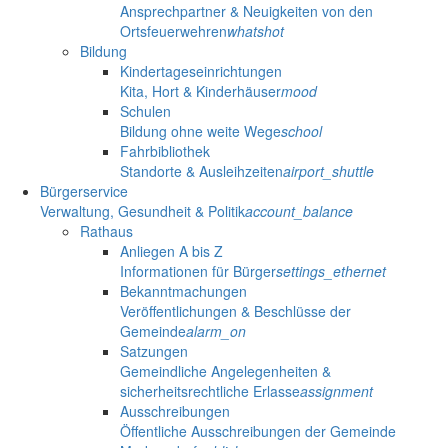
Ansprechpartner & Neuigkeiten von den
Ortsfeuerwehren
whatshot
Bildung
Kindertageseinrichtungen
Kita, Hort & Kinderhäuser
mood
Schulen
Bildung ohne weite Wege
school
Fahrbibliothek
Standorte & Ausleihzeiten
airport_shuttle
Bürgerservice
Verwaltung, Gesundheit & Politik
account_balance
Rathaus
Anliegen A bis Z
Informationen für Bürger
settings_ethernet
Bekanntmachungen
Veröffentlichungen & Beschlüsse der
Gemeinde
alarm_on
Satzungen
Gemeindliche Angelegenheiten &
sicherheitsrechtliche Erlasse
assignment
Ausschreibungen
Öffentliche Ausschreibungen der Gemeinde