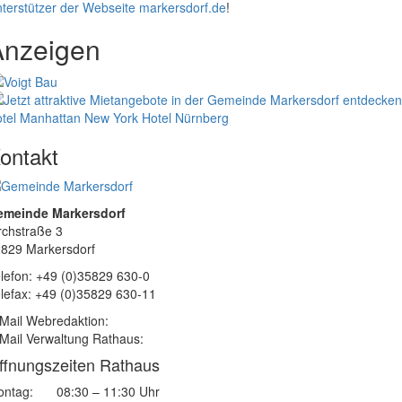
terstützer der Webseite markersdorf.de
!
Anzeigen
tel Manhattan New York
Hotel Nürnberg
ontakt
emeinde Markersdorf
rchstraße 3
829 Markersdorf
lefon: +49 (0)35829 630-0
lefax: +49 (0)35829 630-11
Mail Webredaktion:
Mail Verwaltung Rathaus:
ffnungszeiten Rathaus
ntag:
08:30 – 11:30 Uhr