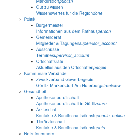
Markersdorf
publish
Gut zu wissen
Wissenswertes für die Region
done
Politik
Bürgermeister
Informationen aus dem Rathaus
person
Gemeinderat
Mitglieder & Tagungen
supervisor_account
Ausschüsse
Termine
supervisor_account
Ortschaftsräte
Aktuelles aus den Ortschaften
people
Kommunale Verbände
Zweckverband Gewerbegebiet
Görlitz-Markersdorf Am Hoterberg
streetview
Gesundheit
Apothekenbereitschaft
Apothekenbereitschaft in Görlitz
store
Ärzteschaft
Kontakte & Bereitschaftsdienste
people_outline
Tierärzteschaft
Kontakte & Bereitschaftsdienste
pets
Notrufnummern