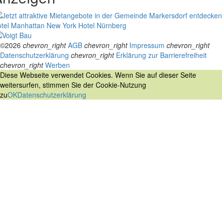
tel Manhattan New York
Hotel Nürnberg
©2026
chevron_right
AGB
chevron_right
Impressum
chevron_right
Datenschutzerklärung
chevron_right
Erklärung zur Barrierefreiheit
chevron_right
Werben
Diese Webseite verwendet Cookies. Wenn Sie auf dieser Seite
weitersurfen, stimmen Sie der Cookie-Nutzung
zu
OK
Datenschutzerklärung