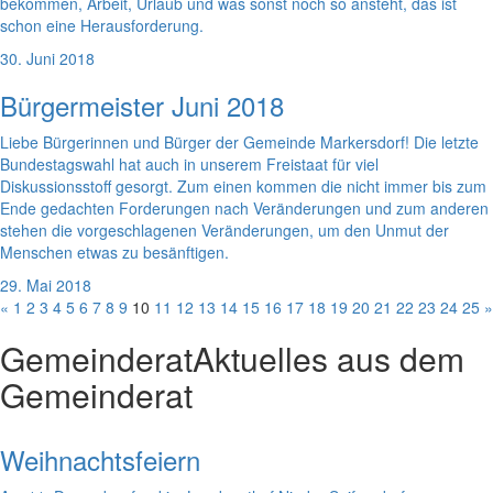
bekommen, Arbeit, Urlaub und was sonst noch so ansteht, das ist
schon eine Herausforderung.
30. Juni 2018
Bürgermeister Juni 2018
Liebe Bürgerinnen und Bürger der Gemeinde Markersdorf! Die letzte
Bundestagswahl hat auch in unserem Freistaat für viel
Diskussionsstoff gesorgt. Zum einen kommen die nicht immer bis zum
Ende gedachten Forderungen nach Veränderungen und zum anderen
stehen die vorgeschlagenen Veränderungen, um den Unmut der
Menschen etwas zu besänftigen.
29. Mai 2018
«
1
2
3
4
5
6
7
8
9
10
11
12
13
14
15
16
17
18
19
20
21
22
23
24
25
»
Gemeinderat
Aktuelles aus dem
Gemeinderat
Weihnachtsfeiern