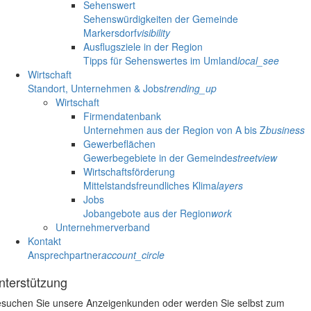
Sehenswert
Sehenswürdigkeiten der Gemeinde
Markersdorf
visibility
Ausflugsziele in der Region
Tipps für Sehenswertes im Umland
local_see
Wirtschaft
Standort, Unternehmen & Jobs
trending_up
Wirtschaft
Firmendatenbank
Unternehmen aus der Region von A bis Z
business
Gewerbeflächen
Gewerbegebiete in der Gemeinde
streetview
Wirtschaftsförderung
Mittelstandsfreundliches Klima
layers
Jobs
Jobangebote aus der Region
work
Unternehmerverband
Kontakt
Ansprechpartner
account_circle
nterstützung
suchen Sie unsere Anzeigenkunden oder werden Sie selbst zum