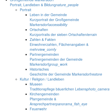
Portrait, Landleben & Bildung
nature_people
Portrait
Leben in der Gemeinde
Kurzportrait der Großgemeinde
Markersdorf
accessibility
Ortschaften
Kurzportraits der sieben Ortschaften
terrain
Zahlen & Fakten
Einwohnerzahlen, Flächenangaben &
mehr
view_comfy
Partnergemeinden
Partnergemeinden der Gemeinde
Markersdorf
group_work
Historisches
Geschichte der Gemeinde Markersdorf
restore
Kultur / Religion / Landleben
Museen
Traditionspflege bäuerlichen Lebens
photo_camera
Kirchengemeinden
Pfarrgemeinde &
Ansprechpartner
panorama_fish_eye
Feuerwehr