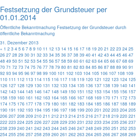
Festsetzung der Grundsteuer per
01.01.2014
Öffentliche Bekanntmachung Festsetzung der Grundsteuer durch
öffentliche Bekanntmachung
31. Dezember 2013
«
1
2
3
4
5
6
7
8
9
10
11
12
13
14
15
16
17
18
19
20
21
22
23
24
25
26
27
28
29
30
31
32
33
34
35
36
37
38
39
40
41
42
43
44
45
46
47
48
49
50
51
52
53
54
55
56
57
58
59
60
61
62
63
64
65
66
67
68
69
70
71
72
73
74
75
76
77
78
79
80
81
82
83
84
85
86
87
88
89
90
91
92
93
94
95
96
97
98
99
100
101
102
103
104
105
106
107
108
109
110
111
112
113
114
115
116
117
118
119
120
121
122
123
124
125
126
127
128
129
130
131
132
133
134
135
136
137
138
139
140
141
142
143
144
145
146
147
148
149
150
151
152
153
154
155
156
157
158
159
160
161
162
163
164
165
166
167
168
169
170
171
172
173
174
175
176
177
178
179
180
181
182
183
184
185
186
187
188
189
190
191
192
193
194
195
196
197
198
199
200
201
202
203
204
205
206
207
208
209
210
211
212
213
214
215
216
217
218
219
220
221
222
223
224
225
226
227
228
229
230
231
232
233
234
235
236
237
238
239
240
241
242
243
244
245
246
247
248
249
250
251
252
253
254
255
256
257
258
259
260
261
262
263
264
265
266
267
268
269