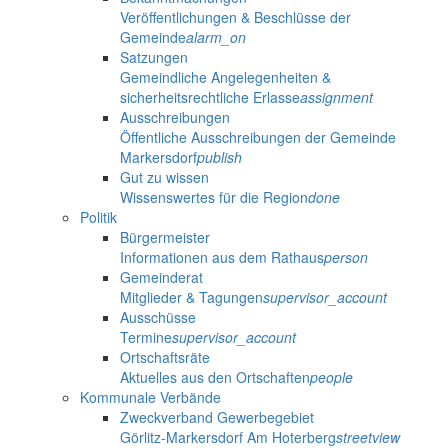
Veröffentlichungen & Beschlüsse der
Gemeinde
alarm_on
Satzungen
Gemeindliche Angelegenheiten &
sicherheitsrechtliche Erlasse
assignment
Ausschreibungen
Öffentliche Ausschreibungen der Gemeinde
Markersdorf
publish
Gut zu wissen
Wissenswertes für die Region
done
Politik
Bürgermeister
Informationen aus dem Rathaus
person
Gemeinderat
Mitglieder & Tagungen
supervisor_account
Ausschüsse
Termine
supervisor_account
Ortschaftsräte
Aktuelles aus den Ortschaften
people
Kommunale Verbände
Zweckverband Gewerbegebiet
Görlitz-Markersdorf Am Hoterberg
streetview