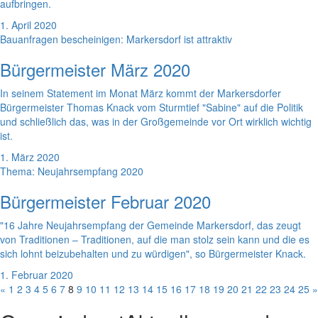
aufbringen.
1. April 2020
Bauanfragen bescheinigen: Markersdorf ist attraktiv
Bürgermeister März 2020
In seinem Statement im Monat März kommt der Markersdorfer
Bürgermeister Thomas Knack vom Sturmtief "Sabine" auf die Politik
und schließlich das, was in der Großgemeinde vor Ort wirklich wichtig
ist.
1. März 2020
Thema: Neujahrsempfang 2020
Bürgermeister Februar 2020
"16 Jahre Neujahrsempfang der Gemeinde Markersdorf, das zeugt
von Traditionen – Traditionen, auf die man stolz sein kann und die es
sich lohnt beizubehalten und zu würdigen", so Bürgermeister Knack.
1. Februar 2020
«
1
2
3
4
5
6
7
8
9
10
11
12
13
14
15
16
17
18
19
20
21
22
23
24
25
»