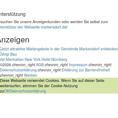
nterstützung
suchen Sie unsere Anzeigenkunden oder werden Sie selbst zum
terstützer der Webseite markersdorf.de
!
Anzeigen
tel Manhattan New York
Hotel Nürnberg
©2026
chevron_right
AGB
chevron_right
Impressum
chevron_right
Datenschutzerklärung
chevron_right
Erklärung zur Barrierefreiheit
chevron_right
Werben
Diese Webseite verwendet Cookies. Wenn Sie auf dieser Seite
weitersurfen, stimmen Sie der Cookie-Nutzung
zu
OK
Datenschutzerklärung