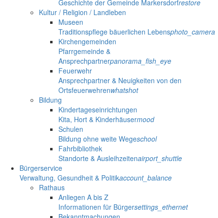
Geschichte der Gemeinde Markersdorf
restore
Kultur / Religion / Landleben
Museen
Traditionspflege bäuerlichen Lebens
photo_camera
Kirchengemeinden
Pfarrgemeinde &
Ansprechpartner
panorama_fish_eye
Feuerwehr
Ansprechpartner & Neuigkeiten von den
Ortsfeuerwehren
whatshot
Bildung
Kindertageseinrichtungen
Kita, Hort & Kinderhäuser
mood
Schulen
Bildung ohne weite Wege
school
Fahrbibliothek
Standorte & Ausleihzeiten
airport_shuttle
Bürgerservice
Verwaltung, Gesundheit & Politik
account_balance
Rathaus
Anliegen A bis Z
Informationen für Bürger
settings_ethernet
Bekanntmachungen