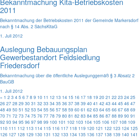
Bekanntmachung Kita-Betriebskosten
2011
Bekanntmachung der Betriebskosten 2011 der Gemeinde Markersdorf
nach § 14 Abs. 2 SächsKitaG
1. Juli 2012
Auslegung Bebauungsplan
Gewerbestandort Feldsiedlung
Friedersdorf
Bekanntmachung über die öffentliche Auslegunggemäß § 3 Absatz 2
BauGB
1. Juli 2012
«
1
2
3
4
5
6
7
8
9
10
11
12
13
14
15
16
17
18
19
20
21
22
23
24
25
26
27
28
29
30
31
32
33
34
35
36
37
38
39
40
41
42
43
44
45
46
47
48
49
50
51
52
53
54
55
56
57
58
59
60
61
62
63
64
65
66
67
68
69
70
71
72
73
74
75
76
77
78
79
80
81
82
83
84
85
86
87
88
89
90
91
92
93
94
95
96
97
98
99
100
101
102
103
104
105
106
107
108
109
110
111
112
113
114
115
116
117
118
119
120
121
122
123
124
125
126
127
128
129
130
131
132
133
134
135
136
137
138
139
140
141