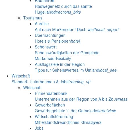
Radfahren
Radwegenetz durch das sanfte
Hügelland
directions_bike
Tourismus
Anreise
Auf nach Markersdorf! Doch wie?
local_airport
Übernachtungen
Hotels & Pensionen
hotel
Sehenswert
Sehenswürdigkeiten der Gemeinde
Markersdorf
visibility
Ausflugsziele in der Region
Tipps für Sehenswertes im Umland
local_see
Wirtschaft
Standort, Unternehmen & Jobs
trending_up
Wirtschaft
Firmendatenbank
Unternehmen aus der Region von A bis Z
business
Gewerbeflächen
Gewerbegebiete in der Gemeinde
streetview
Wirtschaftsförderung
Mittelstandsfreundliches Klima
layers
Jobs