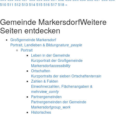
510
511
512
513
514
515
516
517
518
»
Gemeinde Markersdorf
Weitere
Seiten entdecken
Großgemeinde Markersdorf
Portrait, Landleben & Bildung
nature_people
Portrait
Leben in der Gemeinde
Kurzportrait der Großgemeinde
Markersdorf
accessibility
Ortschaften
Kurzportraits der sieben Ortschaften
terrain
Zahlen & Fakten
Einwohnerzahlen, Flächenangaben &
mehr
view_comfy
Partnergemeinden
Partnergemeinden der Gemeinde
Markersdorf
group_work
Historisches