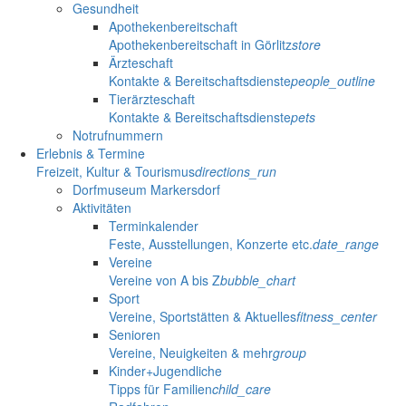
Gesundheit
Apothekenbereitschaft
Apothekenbereitschaft in Görlitz
store
Ärzteschaft
Kontakte & Bereitschaftsdienste
people_outline
Tierärzteschaft
Kontakte & Bereitschaftsdienste
pets
Notrufnummern
Erlebnis & Termine
Freizeit, Kultur & Tourismus
directions_run
Dorfmuseum Markersdorf
Aktivitäten
Terminkalender
Feste, Ausstellungen, Konzerte etc.
date_range
Vereine
Vereine von A bis Z
bubble_chart
Sport
Vereine, Sportstätten & Aktuelles
fitness_center
Senioren
Vereine, Neuigkeiten & mehr
group
Kinder+Jugendliche
Tipps für Familien
child_care