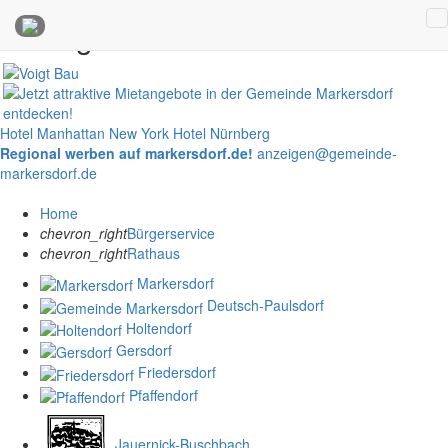
Anzeigen
Hotel Manhattan New York
Hotel Nürnberg
Regional werben auf markersdorf.de!
anzeigen@gemeinde-
markersdorf.de
Home
chevron_right
Bürgerservice
chevron_right
Rathaus
Markersdorf
Deutsch-Paulsdorf
Holtendorf
Gersdorf
Friedersdorf
Pfaffendorf
Jauernick-Buschbach