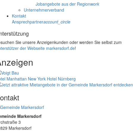
Jobangebote aus der Region
work
Unternehmerverband
Kontakt
Ansprechpartner
account_circle
nterstützung
suchen Sie unsere Anzeigenkunden oder werden Sie selbst zum
terstützer der Webseite markersdorf.de
!
Anzeigen
tel Manhattan New York
Hotel Nürnberg
ontakt
emeinde Markersdorf
rchstraße 3
829 Markersdorf