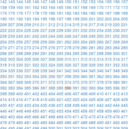
142
143
144
145
146
147
148
149
150
151
152
153
154
155
156
157
158
159
160
161
162
163
164
165
166
167
168
169
170
171
172
173
174
175
176
177
178
179
180
181
182
183
184
185
186
187
188
189
190
191
192
193
194
195
196
197
198
199
200
201
202
203
204
205
206
207
208
209
210
211
212
213
214
215
216
217
218
219
220
221
222
223
224
225
226
227
228
229
230
231
232
233
234
235
236
237
238
239
240
241
242
243
244
245
246
247
248
249
250
251
252
253
254
255
256
257
258
259
260
261
262
263
264
265
266
267
268
269
270
271
272
273
274
275
276
277
278
279
280
281
282
283
284
285
286
287
288
289
290
291
292
293
294
295
296
297
298
299
300
301
302
303
304
305
306
307
308
309
310
311
312
313
314
315
316
317
318
319
320
321
322
323
324
325
326
327
328
329
330
331
332
333
334
335
336
337
338
339
340
341
342
343
344
345
346
347
348
349
350
351
352
353
354
355
356
357
358
359
360
361
362
363
364
365
366
367
368
369
370
371
372
373
374
375
376
377
378
379
380
381
382
383
384
385
386
387
388
389
390
391
392
393
394
395
396
397
398
399
400
401
402
403
404
405
406
407
408
409
410
411
412
413
414
415
416
417
418
419
420
421
422
423
424
425
426
427
428
429
430
431
432
433
434
435
436
437
438
439
440
441
442
443
444
445
446
447
448
449
450
451
452
453
454
455
456
457
458
459
460
461
462
463
464
465
466
467
468
469
470
471
472
473
474
475
476
477
478
479
480
481
482
483
484
485
486
487
488
489
490
491
492
493
494
495
496
497
498
499
500
501
502
503
504
505
506
507
508
509