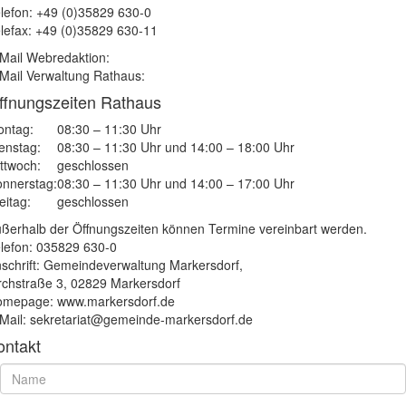
lefon: +49 (0)35829 630-0
lefax: +49 (0)35829 630-11
Mail Webredaktion:
Mail Verwaltung Rathaus:
ffnungszeiten Rathaus
ntag:
08:30 – 11:30 Uhr
enstag:
08:30 – 11:30 Uhr und 14:00 – 18:00 Uhr
ttwoch:
geschlossen
nnerstag:
08:30 – 11:30 Uhr und 14:00 – 17:00 Uhr
eitag:
geschlossen
ßerhalb der Öffnungszeiten können Termine vereinbart werden.
lefon: 035829 630-0
schrift: Gemeindeverwaltung Markersdorf,
rchstraße 3, 02829 Markersdorf
mepage: www.markersdorf.de
Mail: sekretariat@gemeinde-markersdorf.de
ontakt