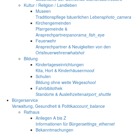
Kultur / Religion / Landleben
Museen
Traditionspflege bäuerlichen Lebens
photo_camera
Kirchengemeinden
Pfarrgemeinde &
Ansprechpartner
panorama_fish_eye
Feuerwehr
Ansprechpartner & Neuigkeiten von den
Ortsfeuerwehren
whatshot
Bildung
Kindertageseinrichtungen
Kita, Hort & Kinderhäuser
mood
Schulen
Bildung ohne weite Wege
school
Fahrbibliothek
Standorte & Ausleihzeiten
airport_shuttle
Bürgerservice
Verwaltung, Gesundheit & Politik
account_balance
Rathaus
Anliegen A bis Z
Informationen für Bürger
settings_ethernet
Bekanntmachungen