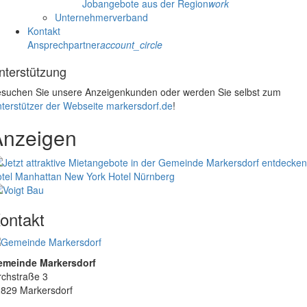
Jobangebote aus der Region
work
Unternehmerverband
Kontakt
Ansprechpartner
account_circle
nterstützung
suchen Sie unsere Anzeigenkunden oder werden Sie selbst zum
terstützer der Webseite markersdorf.de
!
Anzeigen
tel Manhattan New York
Hotel Nürnberg
ontakt
emeinde Markersdorf
rchstraße 3
829 Markersdorf