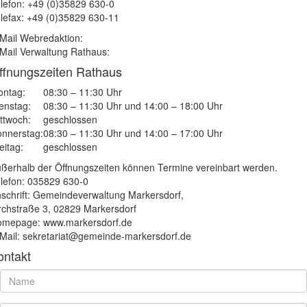
lefon: +49 (0)35829 630-0
lefax: +49 (0)35829 630-11
Mail Webredaktion:
Mail Verwaltung Rathaus:
ffnungszeiten Rathaus
ntag:
08:30 – 11:30 Uhr
enstag:
08:30 – 11:30 Uhr und 14:00 – 18:00 Uhr
ttwoch:
geschlossen
nnerstag:
08:30 – 11:30 Uhr und 14:00 – 17:00 Uhr
eitag:
geschlossen
ßerhalb der Öffnungszeiten können Termine vereinbart werden.
lefon: 035829 630-0
schrift: Gemeindeverwaltung Markersdorf,
rchstraße 3, 02829 Markersdorf
mepage: www.markersdorf.de
Mail: sekretariat@gemeinde-markersdorf.de
ontakt