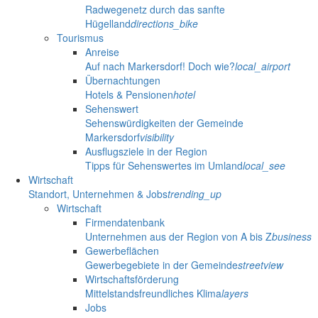
Radwegenetz durch das sanfte
Hügelland
directions_bike
Tourismus
Anreise
Auf nach Markersdorf! Doch wie?
local_airport
Übernachtungen
Hotels & Pensionen
hotel
Sehenswert
Sehenswürdigkeiten der Gemeinde
Markersdorf
visibility
Ausflugsziele in der Region
Tipps für Sehenswertes im Umland
local_see
Wirtschaft
Standort, Unternehmen & Jobs
trending_up
Wirtschaft
Firmendatenbank
Unternehmen aus der Region von A bis Z
business
Gewerbeflächen
Gewerbegebiete in der Gemeinde
streetview
Wirtschaftsförderung
Mittelstandsfreundliches Klima
layers
Jobs