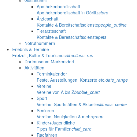
Gesundheit
Apothekenbereitschaft
Apothekenbereitschaft in Görlitz
store
Ärzteschaft
Kontakte & Bereitschaftsdienste
people_outline
Tierärzteschaft
Kontakte & Bereitschaftsdienste
pets
Notrufnummern
Erlebnis & Termine
Freizeit, Kultur & Tourismus
directions_run
Dorfmuseum Markersdorf
Aktivitäten
Terminkalender
Feste, Ausstellungen, Konzerte etc.
date_range
Vereine
Vereine von A bis Z
bubble_chart
Sport
Vereine, Sportstätten & Aktuelles
fitness_center
Senioren
Vereine, Neuigkeiten & mehr
group
Kinder+Jugendliche
Tipps für Familien
child_care
Radfahren