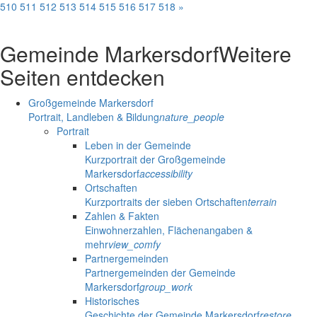
510
511
512
513
514
515
516
517
518
»
Gemeinde Markersdorf
Weitere
Seiten entdecken
Großgemeinde Markersdorf
Portrait, Landleben & Bildung
nature_people
Portrait
Leben in der Gemeinde
Kurzportrait der Großgemeinde
Markersdorf
accessibility
Ortschaften
Kurzportraits der sieben Ortschaften
terrain
Zahlen & Fakten
Einwohnerzahlen, Flächenangaben &
mehr
view_comfy
Partnergemeinden
Partnergemeinden der Gemeinde
Markersdorf
group_work
Historisches
Geschichte der Gemeinde Markersdorf
restore