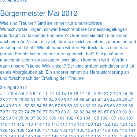
Bürgermeister Mai 2012
Was sind Träume? Sind sie immer nur unerreichbare
Wunschvorstellungen, schwer beschreibbare Sinnesspiegelungen
oder kaum zu fassende Fantasien? Oder sind sie nicht manchmal
auch eine Art Vision, ein Ziel, für das es sich zu leben, zu arbeiten und
zu kämpfen lohnt? Wie oft haben wir den Eindruck, dass man das
gerade Erlebte schon einmal durchgemacht hat? Einige können
manchmal schon voraussagen, was gleich kommen wird. Werden
dann unsere Träume Wirklichkeit? Der eine sträubt sich davor und tut
es als Aberglauben ab. Ein anderer nimmt die Herausforderung an
und forscht nach der Erfüllung der "Träume".
30. April 2012
«
1
2
3
4
5
6
7
8
9
10
11
12
13
14
15
16
17
18
19
20
21
22
23
24
25
26
27
28
29
30
31
32
33
34
35
36
37
38
39
40
41
42
43
44
45
46
47
48
49
50
51
52
53
54
55
56
57
58
59
60
61
62
63
64
65
66
67
68
69
70
71
72
73
74
75
76
77
78
79
80
81
82
83
84
85
86
87
88
89
90
91
92
93
94
95
96
97
98
99
100
101
102
103
104
105
106
107
108
109
110
111
112
113
114
115
116
117
118
119
120
121
122
123
124
125
126
127
128
129
130
131
132
133
134
135
136
137
138
139
140
141
142
143
144
145
146
147
148
149
150
151
152
153
154
155
156
157