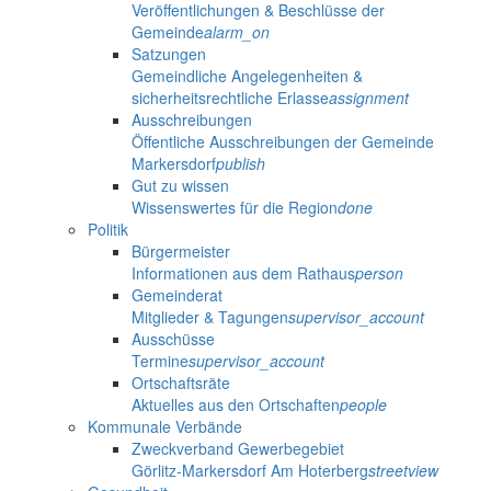
Veröffentlichungen & Beschlüsse der
Gemeinde
alarm_on
Satzungen
Gemeindliche Angelegenheiten &
sicherheitsrechtliche Erlasse
assignment
Ausschreibungen
Öffentliche Ausschreibungen der Gemeinde
Markersdorf
publish
Gut zu wissen
Wissenswertes für die Region
done
Politik
Bürgermeister
Informationen aus dem Rathaus
person
Gemeinderat
Mitglieder & Tagungen
supervisor_account
Ausschüsse
Termine
supervisor_account
Ortschaftsräte
Aktuelles aus den Ortschaften
people
Kommunale Verbände
Zweckverband Gewerbegebiet
Görlitz-Markersdorf Am Hoterberg
streetview