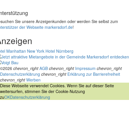
nterstützung
suchen Sie unsere Anzeigenkunden oder werden Sie selbst zum
terstützer der Webseite markersdorf.de
!
Anzeigen
tel Manhattan New York
Hotel Nürnberg
©2026
chevron_right
AGB
chevron_right
Impressum
chevron_right
Datenschutzerklärung
chevron_right
Erklärung zur Barrierefreiheit
chevron_right
Werben
Diese Webseite verwendet Cookies. Wenn Sie auf dieser Seite
weitersurfen, stimmen Sie der Cookie-Nutzung
zu
OK
Datenschutzerklärung