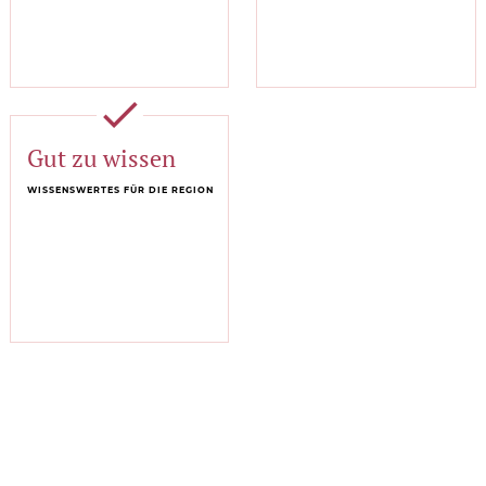
done
Gut zu wissen
WISSENSWERTES FÜR DIE REGION