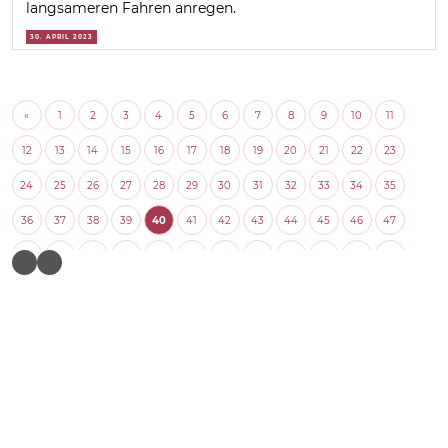
langsameren Fahren anregen.
30. APRIL 2023
«
1
2
3
4
5
6
7
8
9
10
11
12
13
14
15
16
17
18
19
20
21
22
23
24
25
26
27
28
29
30
31
32
33
34
35
36
37
38
39
40
41
42
43
44
45
46
47
48
49
50
51
52
53
54
55
56
57
58
59
60
61
62
63
64
65
66
67
68
69
70
71
72
73
74
75
76
77
78
79
80
81
82
83
84
85
86
87
88
89
90
91
92
93
94
95
96
97
98
99
100
101
102
103
104
105
106
107
108
109
110
111
112
113
114
115
116
117
118
119