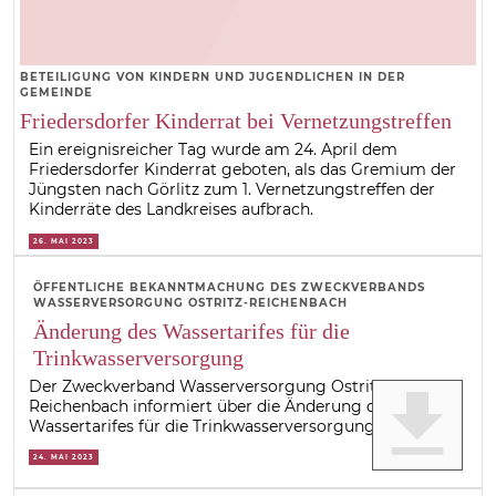
BETEILIGUNG VON KINDERN UND JUGENDLICHEN IN DER
GEMEINDE
Friedersdorfer Kinderrat bei Vernetzungstreffen
Ein ereignisreicher Tag wurde am 24. April dem
Friedersdorfer Kinderrat geboten, als das Gremium der
Jüngsten nach Görlitz zum 1. Vernetzungstreffen der
Kinderräte des Landkreises aufbrach.
26. MAI 2023
ÖFFENTLICHE BEKANNTMACHUNG DES ZWECKVERBANDS
WASSERVERSORGUNG OSTRITZ-REICHENBACH
Änderung des Wassertarifes für die
Trinkwasserversorgung
Der Zweckverband Wasserversorgung Ostritz-
get_app
Reichenbach informiert über die Änderung des
Wassertarifes für die Trinkwasserversorgung.
24. MAI 2023