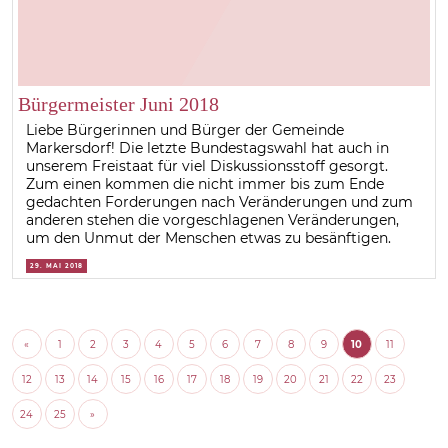
Bürgermeister Juni 2018
Liebe Bürgerinnen und Bürger der Gemeinde
Markersdorf! Die letzte Bundestagswahl hat auch in
unserem Freistaat für viel Diskussionsstoff gesorgt.
Zum einen kommen die nicht immer bis zum Ende
gedachten Forderungen nach Veränderungen und zum
anderen stehen die vorgeschlagenen Veränderungen,
um den Unmut der Menschen etwas zu besänftigen.
29. MAI 2018
«
1
2
3
4
5
6
7
8
9
10
11
12
13
14
15
16
17
18
19
20
21
22
23
24
25
»