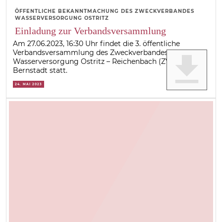
ÖFFENTLICHE BEKANNTMACHUNG DES ZWECKVERBANDES
WASSERVERSORGUNG OSTRITZ
Einladung zur Verbandsversammlung
Am 27.06.2023, 16:30 Uhr findet die 3. öffentliche
Verbandsversammlung des Zweckverbandes
get_app
Wasserversorgung Ostritz – Reichenbach (ZVOR) in
Bernstadt statt.
24. MAI 2023