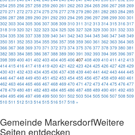
254
255
256
257
258
259
260
261
262
263
264
265
266
267
268
269
270
271
272
273
274
275
276
277
278
279
280
281
282
283
284
285
286
287
288
289
290
291
292
293
294
295
296
297
298
299
300
301
302
303
304
305
306
307
308
309
310
311
312
313
314
315
316
317
318
319
320
321
322
323
324
325
326
327
328
329
330
331
332
333
334
335
336
337
338
339
340
341
342
343
344
345
346
347
348
349
350
351
352
353
354
355
356
357
358
359
360
361
362
363
364
365
366
367
368
369
370
371
372
373
374
375
376
377
378
379
380
381
382
383
384
385
386
387
388
389
390
391
392
393
394
395
396
397
398
399
400
401
402
403
404
405
406
407
408
409
410
411
412
413
414
415
416
417
418
419
420
421
422
423
424
425
426
427
428
429
430
431
432
433
434
435
436
437
438
439
440
441
442
443
444
445
446
447
448
449
450
451
452
453
454
455
456
457
458
459
460
461
462
463
464
465
466
467
468
469
470
471
472
473
474
475
476
477
478
479
480
481
482
483
484
485
486
487
488
489
490
491
492
493
494
495
496
497
498
499
500
501
502
503
504
505
506
507
508
509
510
511
512
513
514
515
516
517
518
»
Gemeinde Markersdorf
Weitere
Seiten entdecken