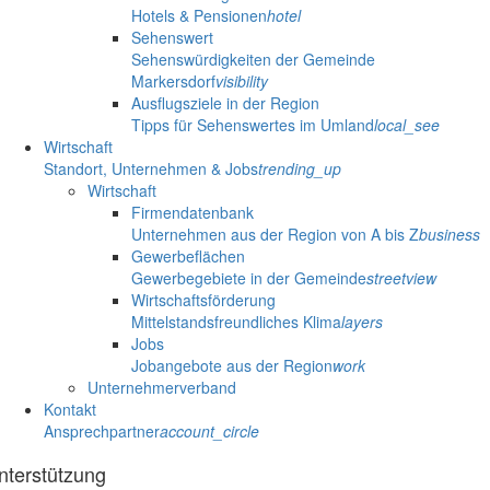
Hotels & Pensionen
hotel
Sehenswert
Sehenswürdigkeiten der Gemeinde
Markersdorf
visibility
Ausflugsziele in der Region
Tipps für Sehenswertes im Umland
local_see
Wirtschaft
Standort, Unternehmen & Jobs
trending_up
Wirtschaft
Firmendatenbank
Unternehmen aus der Region von A bis Z
business
Gewerbeflächen
Gewerbegebiete in der Gemeinde
streetview
Wirtschaftsförderung
Mittelstandsfreundliches Klima
layers
Jobs
Jobangebote aus der Region
work
Unternehmerverband
Kontakt
Ansprechpartner
account_circle
nterstützung