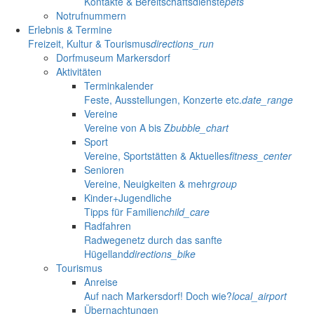
Kontakte & Bereitschaftsdienste
pets
Notrufnummern
Erlebnis & Termine
Freizeit, Kultur & Tourismus
directions_run
Dorfmuseum Markersdorf
Aktivitäten
Terminkalender
Feste, Ausstellungen, Konzerte etc.
date_range
Vereine
Vereine von A bis Z
bubble_chart
Sport
Vereine, Sportstätten & Aktuelles
fitness_center
Senioren
Vereine, Neuigkeiten & mehr
group
Kinder+Jugendliche
Tipps für Familien
child_care
Radfahren
Radwegenetz durch das sanfte
Hügelland
directions_bike
Tourismus
Anreise
Auf nach Markersdorf! Doch wie?
local_airport
Übernachtungen