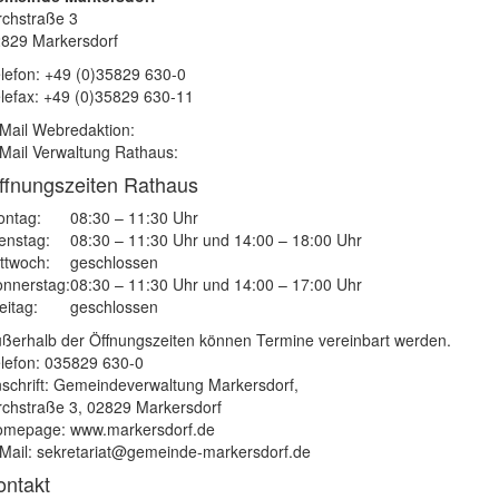
rchstraße 3
829 Markersdorf
lefon: +49 (0)35829 630-0
lefax: +49 (0)35829 630-11
Mail Webredaktion:
Mail Verwaltung Rathaus:
ffnungszeiten Rathaus
ntag:
08:30 – 11:30 Uhr
enstag:
08:30 – 11:30 Uhr und 14:00 – 18:00 Uhr
ttwoch:
geschlossen
nnerstag:
08:30 – 11:30 Uhr und 14:00 – 17:00 Uhr
eitag:
geschlossen
ßerhalb der Öffnungszeiten können Termine vereinbart werden.
lefon: 035829 630-0
schrift: Gemeindeverwaltung Markersdorf,
rchstraße 3, 02829 Markersdorf
mepage: www.markersdorf.de
Mail: sekretariat@gemeinde-markersdorf.de
ontakt