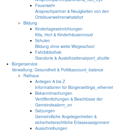
Feuerwehr
Ansprechpartner & Neuigkeiten von den
Ortsfeuerwehren
whatshot
Bildung
Kindertageseinrichtungen
Kita, Hort & Kinderhäuser
mood
Schulen
Bildung ohne weite Wege
school
Fahrbibliothek
Standorte & Ausleihzeiten
airport_shuttle
Bürgerservice
Verwaltung, Gesundheit & Politik
account_balance
Rathaus
Anliegen A bis Z
Informationen für Bürger
settings_ethernet
Bekanntmachungen
Veröffentlichungen & Beschlüsse der
Gemeinde
alarm_on
Satzungen
Gemeindliche Angelegenheiten &
sicherheitsrechtliche Erlasse
assignment
Ausschreibungen