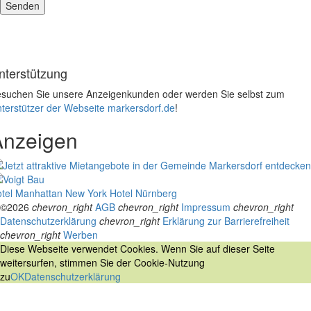
nterstützung
suchen Sie unsere Anzeigenkunden oder werden Sie selbst zum
terstützer der Webseite markersdorf.de
!
Anzeigen
tel Manhattan New York
Hotel Nürnberg
©2026
chevron_right
AGB
chevron_right
Impressum
chevron_right
Datenschutzerklärung
chevron_right
Erklärung zur Barrierefreiheit
chevron_right
Werben
Diese Webseite verwendet Cookies. Wenn Sie auf dieser Seite
weitersurfen, stimmen Sie der Cookie-Nutzung
zu
OK
Datenschutzerklärung