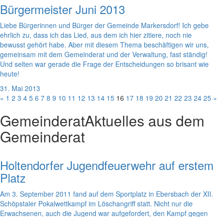
Bürgermeister Juni 2013
Liebe Bürgerinnen und Bürger der Gemeinde Markersdorf! Ich gebe
ehrlich zu, dass ich das Lied, aus dem ich hier zitiere, noch nie
bewusst gehört habe. Aber mit diesem Thema beschäftigen wir uns,
gemeinsam mit dem Gemeinderat und der Verwaltung, fast ständig!
Und selten war gerade die Frage der Entscheidungen so brisant wie
heute!
31. Mai 2013
«
1
2
3
4
5
6
7
8
9
10
11
12
13
14
15
16
17
18
19
20
21
22
23
24
25
»
Gemeinderat
Aktuelles aus dem
Gemeinderat
Holtendorfer Jugendfeuerwehr auf erstem
Platz
Am 3. September 2011 fand auf dem Sportplatz in Ebersbach der XII.
Schöpstaler Pokalwettkampf im Löschangriff statt. Nicht nur die
Erwachsenen, auch die Jugend war aufgefordert, den Kampf gegen