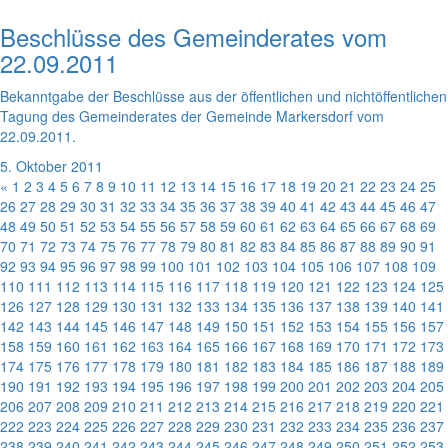
Beschlüsse des Gemeinderates vom
22.09.2011
Bekanntgabe der Beschlüsse aus der öffentlichen und nichtöffentlichen
Tagung des Gemeinderates der Gemeinde Markersdorf vom
22.09.2011.
5. Oktober 2011
«
1
2
3
4
5
6
7
8
9
10
11
12
13
14
15
16
17
18
19
20
21
22
23
24
25
26
27
28
29
30
31
32
33
34
35
36
37
38
39
40
41
42
43
44
45
46
47
48
49
50
51
52
53
54
55
56
57
58
59
60
61
62
63
64
65
66
67
68
69
70
71
72
73
74
75
76
77
78
79
80
81
82
83
84
85
86
87
88
89
90
91
92
93
94
95
96
97
98
99
100
101
102
103
104
105
106
107
108
109
110
111
112
113
114
115
116
117
118
119
120
121
122
123
124
125
126
127
128
129
130
131
132
133
134
135
136
137
138
139
140
141
142
143
144
145
146
147
148
149
150
151
152
153
154
155
156
157
158
159
160
161
162
163
164
165
166
167
168
169
170
171
172
173
174
175
176
177
178
179
180
181
182
183
184
185
186
187
188
189
190
191
192
193
194
195
196
197
198
199
200
201
202
203
204
205
206
207
208
209
210
211
212
213
214
215
216
217
218
219
220
221
222
223
224
225
226
227
228
229
230
231
232
233
234
235
236
237
238
239
240
241
242
243
244
245
246
247
248
249
250
251
252
253