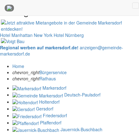
Anzeigen
Hotel Manhattan New York
Hotel Nürnberg
Regional werben auf markersdorf.de!
anzeigen@gemeinde-
markersdorf.de
Home
chevron_right
Bürgerservice
chevron_right
Rathaus
Markersdorf
Deutsch-Paulsdorf
Holtendorf
Gersdorf
Friedersdorf
Pfaffendorf
Jauernick-Buschbach