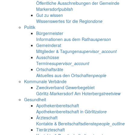
Öffentliche Ausschreibungen der Gemeinde
Markersdorf
publish
Gut zu wissen
Wissenswertes für die Region
done
Politik
Bürgermeister
Informationen aus dem Rathaus
person
Gemeinderat
Mitglieder & Tagungen
supervisor_account
Ausschüsse
Termine
supervisor_account
Ortschaftsräte
Aktuelles aus den Ortschaften
people
Kommunale Verbände
Zweckverband Gewerbegebiet
Görlitz-Markersdorf Am Hoterberg
streetview
Gesundheit
Apothekenbereitschaft
Apothekenbereitschaft in Görlitz
store
Ärzteschaft
Kontakte & Bereitschaftsdienste
people_outline
Tierärzteschaft