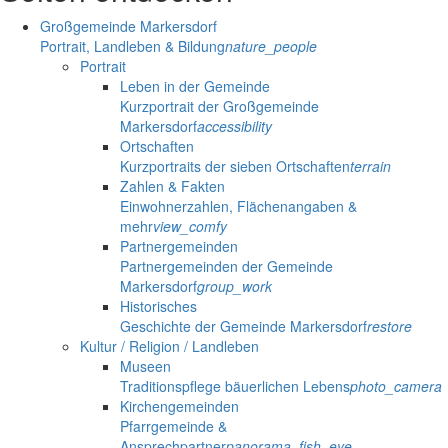
Großgemeinde Markersdorf
Portrait, Landleben & Bildung
nature_people
Portrait
Leben in der Gemeinde
Kurzportrait der Großgemeinde
Markersdorf
accessibility
Ortschaften
Kurzportraits der sieben Ortschaften
terrain
Zahlen & Fakten
Einwohnerzahlen, Flächenangaben &
mehr
view_comfy
Partnergemeinden
Partnergemeinden der Gemeinde
Markersdorf
group_work
Historisches
Geschichte der Gemeinde Markersdorf
restore
Kultur / Religion / Landleben
Museen
Traditionspflege bäuerlichen Lebens
photo_camera
Kirchengemeinden
Pfarrgemeinde &
Ansprechpartner
panorama_fish_eye