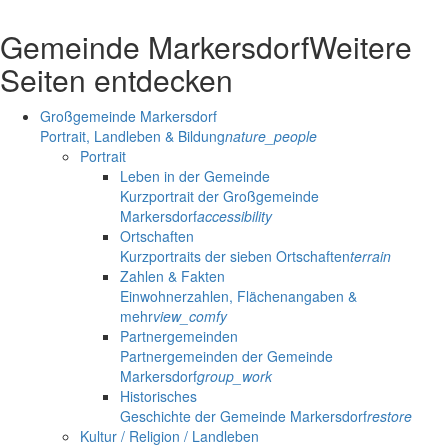
Gemeinde Markersdorf
Weitere
Seiten entdecken
Großgemeinde Markersdorf
Portrait, Landleben & Bildung
nature_people
Portrait
Leben in der Gemeinde
Kurzportrait der Großgemeinde
Markersdorf
accessibility
Ortschaften
Kurzportraits der sieben Ortschaften
terrain
Zahlen & Fakten
Einwohnerzahlen, Flächenangaben &
mehr
view_comfy
Partnergemeinden
Partnergemeinden der Gemeinde
Markersdorf
group_work
Historisches
Geschichte der Gemeinde Markersdorf
restore
Kultur / Religion / Landleben