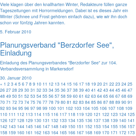
Viele klagen über den knallharten Winter, Redakteure füllen ganze
Tageszeitungen mit Horrormeldungen. Dabei ist es dieses Jahr ein
Winter (Schnee und Frost gehören einfach dazu), wie wir ihn doch
schon vor fünfzig Jahren kannten.
5. Februar 2010
Planungsverband "Berzdorfer See",
Einladung
Einladung des Planungsverbandes "Berzdorfer See" zur 104.
Verbandsversammlung in Markersdorf
30. Januar 2010
«
1
2
3
4
5
6
7
8
9
10
11
12
13
14
15
16
17
18
19
20
21
22
23
24
25
26
27
28
29
30
31
32
33
34
35
36
37
38
39
40
41
42
43
44
45
46
47
48
49
50
51
52
53
54
55
56
57
58
59
60
61
62
63
64
65
66
67
68
69
70
71
72
73
74
75
76
77
78
79
80
81
82
83
84
85
86
87
88
89
90
91
92
93
94
95
96
97
98
99
100
101
102
103
104
105
106
107
108
109
110
111
112
113
114
115
116
117
118
119
120
121
122
123
124
125
126
127
128
129
130
131
132
133
134
135
136
137
138
139
140
141
142
143
144
145
146
147
148
149
150
151
152
153
154
155
156
157
158
159
160
161
162
163
164
165
166
167
168
169
170
171
172
173