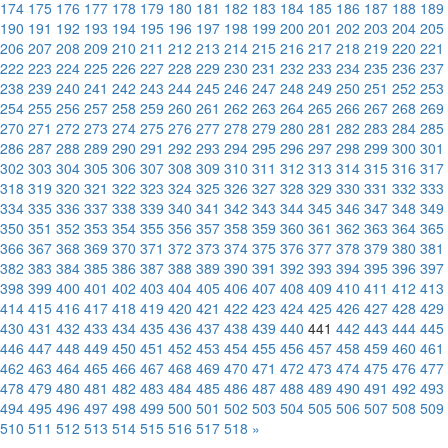
174
175
176
177
178
179
180
181
182
183
184
185
186
187
188
189
190
191
192
193
194
195
196
197
198
199
200
201
202
203
204
205
206
207
208
209
210
211
212
213
214
215
216
217
218
219
220
221
222
223
224
225
226
227
228
229
230
231
232
233
234
235
236
237
238
239
240
241
242
243
244
245
246
247
248
249
250
251
252
253
254
255
256
257
258
259
260
261
262
263
264
265
266
267
268
269
270
271
272
273
274
275
276
277
278
279
280
281
282
283
284
285
286
287
288
289
290
291
292
293
294
295
296
297
298
299
300
301
302
303
304
305
306
307
308
309
310
311
312
313
314
315
316
317
318
319
320
321
322
323
324
325
326
327
328
329
330
331
332
333
334
335
336
337
338
339
340
341
342
343
344
345
346
347
348
349
350
351
352
353
354
355
356
357
358
359
360
361
362
363
364
365
366
367
368
369
370
371
372
373
374
375
376
377
378
379
380
381
382
383
384
385
386
387
388
389
390
391
392
393
394
395
396
397
398
399
400
401
402
403
404
405
406
407
408
409
410
411
412
413
414
415
416
417
418
419
420
421
422
423
424
425
426
427
428
429
430
431
432
433
434
435
436
437
438
439
440
441
442
443
444
445
446
447
448
449
450
451
452
453
454
455
456
457
458
459
460
461
462
463
464
465
466
467
468
469
470
471
472
473
474
475
476
477
478
479
480
481
482
483
484
485
486
487
488
489
490
491
492
493
494
495
496
497
498
499
500
501
502
503
504
505
506
507
508
509
510
511
512
513
514
515
516
517
518
»