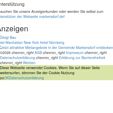
nterstützung
suchen Sie unsere Anzeigenkunden oder werden Sie selbst zum
terstützer der Webseite markersdorf.de
!
Anzeigen
tel Manhattan New York
Hotel Nürnberg
©2026
chevron_right
AGB
chevron_right
Impressum
chevron_right
Datenschutzerklärung
chevron_right
Erklärung zur Barrierefreiheit
chevron_right
Werben
Diese Webseite verwendet Cookies. Wenn Sie auf dieser Seite
weitersurfen, stimmen Sie der Cookie-Nutzung
zu
OK
Datenschutzerklärung