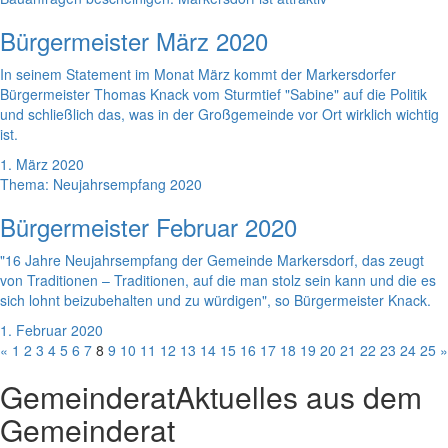
Bürgermeister März 2020
In seinem Statement im Monat März kommt der Markersdorfer
Bürgermeister Thomas Knack vom Sturmtief "Sabine" auf die Politik
und schließlich das, was in der Großgemeinde vor Ort wirklich wichtig
ist.
1. März 2020
Thema: Neujahrsempfang 2020
Bürgermeister Februar 2020
"16 Jahre Neujahrsempfang der Gemeinde Markersdorf, das zeugt
von Traditionen – Traditionen, auf die man stolz sein kann und die es
sich lohnt beizubehalten und zu würdigen", so Bürgermeister Knack.
1. Februar 2020
«
1
2
3
4
5
6
7
8
9
10
11
12
13
14
15
16
17
18
19
20
21
22
23
24
25
»
Gemeinderat
Aktuelles aus dem
Gemeinderat