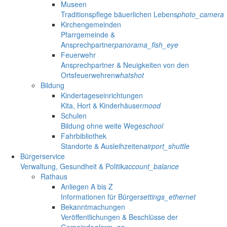
Museen
Traditionspflege bäuerlichen Lebens
photo_camera
Kirchengemeinden
Pfarrgemeinde &
Ansprechpartner
panorama_fish_eye
Feuerwehr
Ansprechpartner & Neuigkeiten von den
Ortsfeuerwehren
whatshot
Bildung
Kindertageseinrichtungen
Kita, Hort & Kinderhäuser
mood
Schulen
Bildung ohne weite Wege
school
Fahrbibliothek
Standorte & Ausleihzeiten
airport_shuttle
Bürgerservice
Verwaltung, Gesundheit & Politik
account_balance
Rathaus
Anliegen A bis Z
Informationen für Bürger
settings_ethernet
Bekanntmachungen
Veröffentlichungen & Beschlüsse der