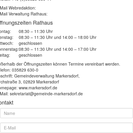
Mail Webredaktion:
Mail Verwaltung Rathaus:
ffnungszeiten Rathaus
ntag:
08:30 – 11:30 Uhr
enstag:
08:30 – 11:30 Uhr und 14:00 – 18:00 Uhr
ttwoch:
geschlossen
nnerstag:
08:30 – 11:30 Uhr und 14:00 – 17:00 Uhr
eitag:
geschlossen
ßerhalb der Öffnungszeiten können Termine vereinbart werden.
lefon: 035829 630-0
schrift: Gemeindeverwaltung Markersdorf,
rchstraße 3, 02829 Markersdorf
mepage: www.markersdorf.de
Mail: sekretariat@gemeinde-markersdorf.de
ontakt