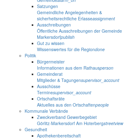
Gemeinde
alarm_on
Satzungen
Gemeindliche Angelegenheiten &
sicherheitsrechtliche Erlasse
assignment
Ausschreibungen
Öffentliche Ausschreibungen der Gemeinde
Markersdorf
publish
Gut zu wissen
Wissenswertes für die Region
done
Politik
Bürgermeister
Informationen aus dem Rathaus
person
Gemeinderat
Mitglieder & Tagungen
supervisor_account
Ausschüsse
Termine
supervisor_account
Ortschaftsräte
Aktuelles aus den Ortschaften
people
Kommunale Verbände
Zweckverband Gewerbegebiet
Görlitz-Markersdorf Am Hoterberg
streetview
Gesundheit
Apothekenbereitschaft