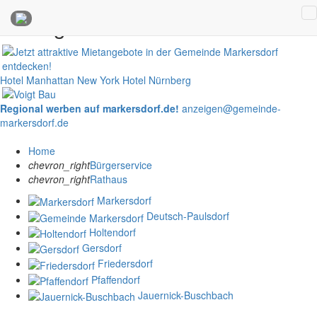
Anzeigen
Hotel Manhattan New York
Hotel Nürnberg
Regional werben auf markersdorf.de!
anzeigen@gemeinde-
markersdorf.de
Home
chevron_right
Bürgerservice
chevron_right
Rathaus
Markersdorf
Deutsch-Paulsdorf
Holtendorf
Gersdorf
Friedersdorf
Pfaffendorf
Jauernick-Buschbach