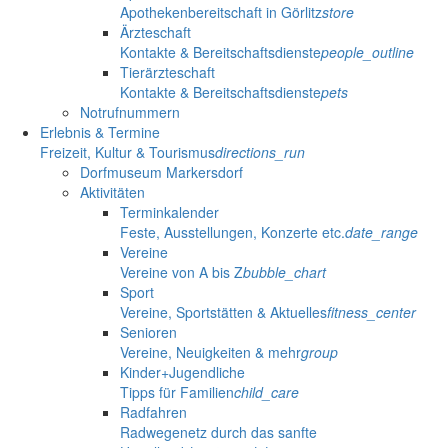
Apothekenbereitschaft in Görlitz
store
Ärzteschaft
Kontakte & Bereitschaftsdienste
people_outline
Tierärzteschaft
Kontakte & Bereitschaftsdienste
pets
Notrufnummern
Erlebnis & Termine
Freizeit, Kultur & Tourismus
directions_run
Dorfmuseum Markersdorf
Aktivitäten
Terminkalender
Feste, Ausstellungen, Konzerte etc.
date_range
Vereine
Vereine von A bis Z
bubble_chart
Sport
Vereine, Sportstätten & Aktuelles
fitness_center
Senioren
Vereine, Neuigkeiten & mehr
group
Kinder+Jugendliche
Tipps für Familien
child_care
Radfahren
Radwegenetz durch das sanfte