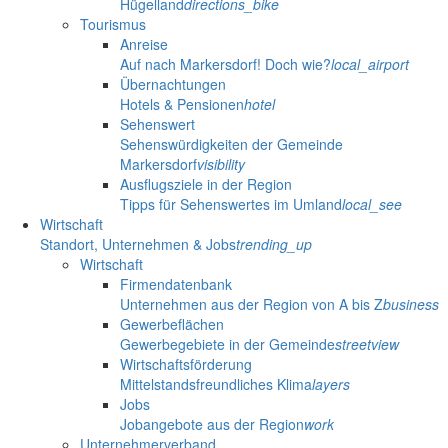
Hügelland
directions_bike
Tourismus
Anreise
Auf nach Markersdorf! Doch wie?
local_airport
Übernachtungen
Hotels & Pensionen
hotel
Sehenswert
Sehenswürdigkeiten der Gemeinde
Markersdorf
visibility
Ausflugsziele in der Region
Tipps für Sehenswertes im Umland
local_see
Wirtschaft
Standort, Unternehmen & Jobs
trending_up
Wirtschaft
Firmendatenbank
Unternehmen aus der Region von A bis Z
business
Gewerbeflächen
Gewerbegebiete in der Gemeinde
streetview
Wirtschaftsförderung
Mittelstandsfreundliches Klima
layers
Jobs
Jobangebote aus der Region
work
Unternehmerverband