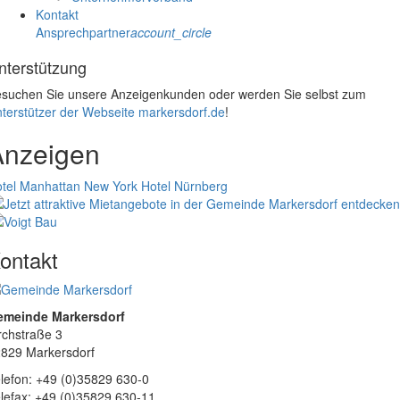
Kontakt
Ansprechpartner
account_circle
nterstützung
suchen Sie unsere Anzeigenkunden oder werden Sie selbst zum
terstützer der Webseite markersdorf.de
!
Anzeigen
tel Manhattan New York
Hotel Nürnberg
ontakt
emeinde Markersdorf
rchstraße 3
829 Markersdorf
lefon: +49 (0)35829 630-0
lefax: +49 (0)35829 630-11