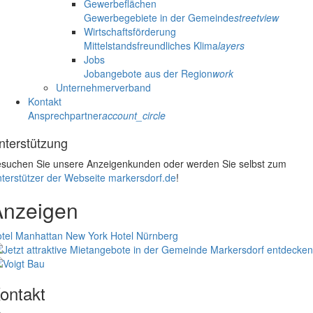
Gewerbeflächen
Gewerbegebiete in der Gemeinde
streetview
Wirtschaftsförderung
Mittelstandsfreundliches Klima
layers
Jobs
Jobangebote aus der Region
work
Unternehmerverband
Kontakt
Ansprechpartner
account_circle
nterstützung
suchen Sie unsere Anzeigenkunden oder werden Sie selbst zum
terstützer der Webseite markersdorf.de
!
Anzeigen
tel Manhattan New York
Hotel Nürnberg
ontakt