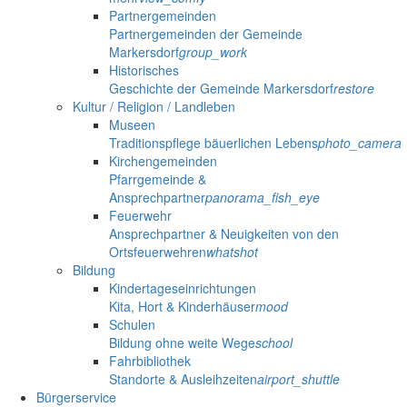
Partnergemeinden
Partnergemeinden der Gemeinde
Markersdorf
group_work
Historisches
Geschichte der Gemeinde Markersdorf
restore
Kultur / Religion / Landleben
Museen
Traditionspflege bäuerlichen Lebens
photo_camera
Kirchengemeinden
Pfarrgemeinde &
Ansprechpartner
panorama_fish_eye
Feuerwehr
Ansprechpartner & Neuigkeiten von den
Ortsfeuerwehren
whatshot
Bildung
Kindertageseinrichtungen
Kita, Hort & Kinderhäuser
mood
Schulen
Bildung ohne weite Wege
school
Fahrbibliothek
Standorte & Ausleihzeiten
airport_shuttle
Bürgerservice