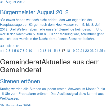
31. August 2012
Bürgermeister August 2012
"So etwas haben wir noch nicht erlebt", das war eigentlich die
Hauptaussage der Bürger nach dem Hochwasser vom 5. bis 8. Juli
2012. Drei Wellen haben Teile unserer Gemeinde heimgesucht. Und
wer in der Nacht vom 5. zum 6. Juli der Meinung war, schlimmer geht
es nicht, der wurde in der Nacht darauf eines Besseren belehrt.
30. Juli 2012
«
1
2
3
4
5
6
7
8
9
10
11
12
13
14
15
16
17
18
19
20
21
22
23
24
25
»
Gemeinderat
Aktuelles aus dem
Gemeinderat
Sirenen ertönen
Künftig werden alle Sirenen an jedem ersten Mittwoch im Monat Punkt
15 Uhr zum Probealarm ertönen. Das Auslösesignal dazu kommt aus
Weißwasser.
29. September 2008