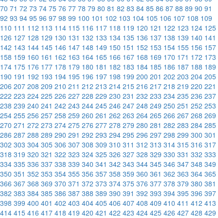
70
71
72
73
74
75
76
77
78
79
80
81
82
83
84
85
86
87
88
89
90
91
92
93
94
95
96
97
98
99
100
101
102
103
104
105
106
107
108
109
110
111
112
113
114
115
116
117
118
119
120
121
122
123
124
125
126
127
128
129
130
131
132
133
134
135
136
137
138
139
140
141
142
143
144
145
146
147
148
149
150
151
152
153
154
155
156
157
158
159
160
161
162
163
164
165
166
167
168
169
170
171
172
173
174
175
176
177
178
179
180
181
182
183
184
185
186
187
188
189
190
191
192
193
194
195
196
197
198
199
200
201
202
203
204
205
206
207
208
209
210
211
212
213
214
215
216
217
218
219
220
221
222
223
224
225
226
227
228
229
230
231
232
233
234
235
236
237
238
239
240
241
242
243
244
245
246
247
248
249
250
251
252
253
254
255
256
257
258
259
260
261
262
263
264
265
266
267
268
269
270
271
272
273
274
275
276
277
278
279
280
281
282
283
284
285
286
287
288
289
290
291
292
293
294
295
296
297
298
299
300
301
302
303
304
305
306
307
308
309
310
311
312
313
314
315
316
317
318
319
320
321
322
323
324
325
326
327
328
329
330
331
332
333
334
335
336
337
338
339
340
341
342
343
344
345
346
347
348
349
350
351
352
353
354
355
356
357
358
359
360
361
362
363
364
365
366
367
368
369
370
371
372
373
374
375
376
377
378
379
380
381
382
383
384
385
386
387
388
389
390
391
392
393
394
395
396
397
398
399
400
401
402
403
404
405
406
407
408
409
410
411
412
413
414
415
416
417
418
419
420
421
422
423
424
425
426
427
428
429