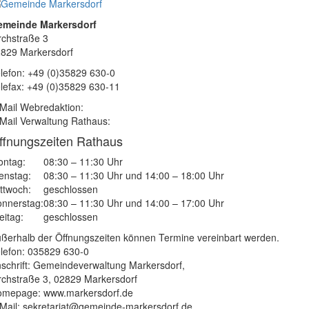
emeinde Markersdorf
rchstraße 3
829 Markersdorf
lefon: +49 (0)35829 630-0
lefax: +49 (0)35829 630-11
Mail Webredaktion:
Mail Verwaltung Rathaus:
ffnungszeiten Rathaus
ntag:
08:30 – 11:30 Uhr
enstag:
08:30 – 11:30 Uhr und 14:00 – 18:00 Uhr
ttwoch:
geschlossen
nnerstag:
08:30 – 11:30 Uhr und 14:00 – 17:00 Uhr
eitag:
geschlossen
ßerhalb der Öffnungszeiten können Termine vereinbart werden.
lefon: 035829 630-0
schrift: Gemeindeverwaltung Markersdorf,
rchstraße 3, 02829 Markersdorf
mepage: www.markersdorf.de
Mail: sekretariat@gemeinde-markersdorf.de