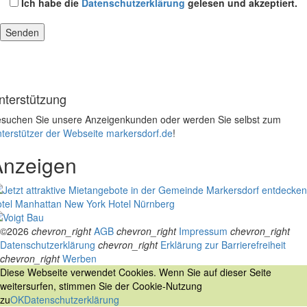
Ich habe die
Datenschutzerklärung
gelesen und akzeptiert.
nterstützung
suchen Sie unsere Anzeigenkunden oder werden Sie selbst zum
terstützer der Webseite markersdorf.de
!
Anzeigen
tel Manhattan New York
Hotel Nürnberg
©2026
chevron_right
AGB
chevron_right
Impressum
chevron_right
Datenschutzerklärung
chevron_right
Erklärung zur Barrierefreiheit
chevron_right
Werben
Diese Webseite verwendet Cookies. Wenn Sie auf dieser Seite
weitersurfen, stimmen Sie der Cookie-Nutzung
zu
OK
Datenschutzerklärung