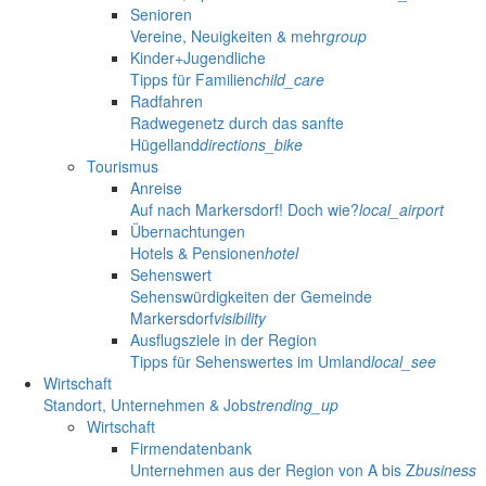
Senioren
Vereine, Neuigkeiten & mehr
group
Kinder+Jugendliche
Tipps für Familien
child_care
Radfahren
Radwegenetz durch das sanfte
Hügelland
directions_bike
Tourismus
Anreise
Auf nach Markersdorf! Doch wie?
local_airport
Übernachtungen
Hotels & Pensionen
hotel
Sehenswert
Sehenswürdigkeiten der Gemeinde
Markersdorf
visibility
Ausflugsziele in der Region
Tipps für Sehenswertes im Umland
local_see
Wirtschaft
Standort, Unternehmen & Jobs
trending_up
Wirtschaft
Firmendatenbank
Unternehmen aus der Region von A bis Z
business