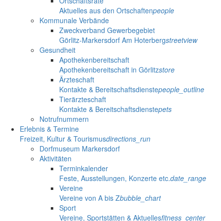
Ortschaftsräte
Aktuelles aus den Ortschaften
people
Kommunale Verbände
Zweckverband Gewerbegebiet
Görlitz-Markersdorf Am Hoterberg
streetview
Gesundheit
Apothekenbereitschaft
Apothekenbereitschaft in Görlitz
store
Ärzteschaft
Kontakte & Bereitschaftsdienste
people_outline
Tierärzteschaft
Kontakte & Bereitschaftsdienste
pets
Notrufnummern
Erlebnis & Termine
Freizeit, Kultur & Tourismus
directions_run
Dorfmuseum Markersdorf
Aktivitäten
Terminkalender
Feste, Ausstellungen, Konzerte etc.
date_range
Vereine
Vereine von A bis Z
bubble_chart
Sport
Vereine, Sportstätten & Aktuelles
fitness_center