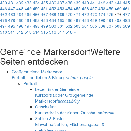
430
431
432
433
434
435
436
437
438
439
440
441
442
443
444
445
446
447
448
449
450
451
452
453
454
455
456
457
458
459
460
461
462
463
464
465
466
467
468
469
470
471
472
473
474
475
476
477
478
479
480
481
482
483
484
485
486
487
488
489
490
491
492
493
494
495
496
497
498
499
500
501
502
503
504
505
506
507
508
509
510
511
512
513
514
515
516
517
518
»
Gemeinde Markersdorf
Weitere
Seiten entdecken
Großgemeinde Markersdorf
Portrait, Landleben & Bildung
nature_people
Portrait
Leben in der Gemeinde
Kurzportrait der Großgemeinde
Markersdorf
accessibility
Ortschaften
Kurzportraits der sieben Ortschaften
terrain
Zahlen & Fakten
Einwohnerzahlen, Flächenangaben &
mehr
view_comfy