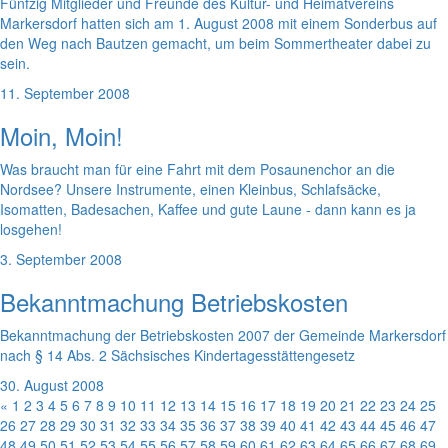
Fünfzig Mitglieder und Freunde des Kultur- und Heimatvereins
Markersdorf hatten sich am 1. August 2008 mit einem Sonderbus auf
den Weg nach Bautzen gemacht, um beim Sommertheater dabei zu
sein.
11. September 2008
Moin, Moin!
Was braucht man für eine Fahrt mit dem Posaunenchor an die
Nordsee? Unsere Instrumente, einen Kleinbus, Schlafsäcke,
Isomatten, Badesachen, Kaffee und gute Laune - dann kann es ja
losgehen!
3. September 2008
Bekanntmachung Betriebskosten
Bekanntmachung der Betriebskosten 2007 der Gemeinde Markersdorf
nach § 14 Abs. 2 Sächsisches Kindertagesstättengesetz
30. August 2008
«
1
2
3
4
5
6
7
8
9
10
11
12
13
14
15
16
17
18
19
20
21
22
23
24
25
26
27
28
29
30
31
32
33
34
35
36
37
38
39
40
41
42
43
44
45
46
47
48
49
50
51
52
53
54
55
56
57
58
59
60
61
62
63
64
65
66
67
68
69