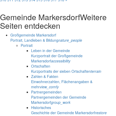
Gemeinde Markersdorf
Weitere
Seiten entdecken
Großgemeinde Markersdorf
Portrait, Landleben & Bildung
nature_people
Portrait
Leben in der Gemeinde
Kurzportrait der Großgemeinde
Markersdorf
accessibility
Ortschaften
Kurzportraits der sieben Ortschaften
terrain
Zahlen & Fakten
Einwohnerzahlen, Flächenangaben &
mehr
view_comfy
Partnergemeinden
Partnergemeinden der Gemeinde
Markersdorf
group_work
Historisches
Geschichte der Gemeinde Markersdorf
restore