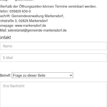
ßerhalb der Öffnungszeiten können Termine vereinbart werden.
lefon: 035829 630-0
schrift: Gemeindeverwaltung Markersdorf,
rchstraße 3, 02829 Markersdorf
mepage: www.markersdorf.de
Mail: sekretariat@gemeinde-markersdorf.de
ontakt
Betreff: