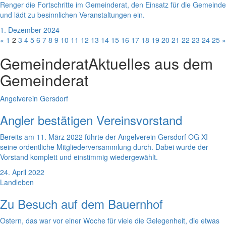
Renger die Fortschritte im Gemeinderat, den Einsatz für die Gemeinde
und lädt zu besinnlichen Veranstaltungen ein.
1. Dezember 2024
«
1
2
3
4
5
6
7
8
9
10
11
12
13
14
15
16
17
18
19
20
21
22
23
24
25
»
Gemeinderat
Aktuelles aus dem
Gemeinderat
Angelverein Gersdorf
Angler bestätigen Vereinsvorstand
Bereits am 11. März 2022 führte der Angelverein Gersdorf OG XI
seine ordentliche Mitgliederversammlung durch. Dabei wurde der
Vorstand komplett und einstimmig wiedergewählt.
24. April 2022
Landleben
Zu Besuch auf dem Bauernhof
Ostern, das war vor einer Woche für viele die Gelegenheit, die etwas