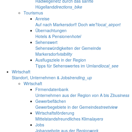
Radwegenetz durch das sanfte
Hügelland
directions_bike
Tourismus
Anreise
Auf nach Markersdorf! Doch wie?
local_airport
Übernachtungen
Hotels & Pensionen
hotel
Sehenswert
Sehenswürdigkeiten der Gemeinde
Markersdorf
visibility
Ausflugsziele in der Region
Tipps für Sehenswertes im Umland
local_see
Wirtschaft
Standort, Unternehmen & Jobs
trending_up
Wirtschaft
Firmendatenbank
Unternehmen aus der Region von A bis Z
business
Gewerbeflächen
Gewerbegebiete in der Gemeinde
streetview
Wirtschaftsförderung
Mittelstandsfreundliches Klima
layers
Jobs
Jobangebote aus der Region
work