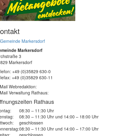
ontakt
emeinde Markersdorf
rchstraße 3
829 Markersdorf
lefon: +49 (0)35829 630-0
lefax: +49 (0)35829 630-11
Mail Webredaktion:
Mail Verwaltung Rathaus:
ffnungszeiten Rathaus
ntag:
08:30 – 11:30 Uhr
enstag:
08:30 – 11:30 Uhr und 14:00 – 18:00 Uhr
ttwoch:
geschlossen
nnerstag:
08:30 – 11:30 Uhr und 14:00 – 17:00 Uhr
eitag:
geschlossen