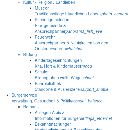
Kultur / Religion / Landleben
Museen
Traditionspflege bäuerlichen Lebens
photo_camera
Kirchengemeinden
Pfarrgemeinde &
Ansprechpartner
panorama_fish_eye
Feuerwehr
Ansprechpartner & Neuigkeiten von den
Ortsfeuerwehren
whatshot
Bildung
Kindertageseinrichtungen
Kita, Hort & Kinderhäuser
mood
Schulen
Bildung ohne weite Wege
school
Fahrbibliothek
Standorte & Ausleihzeiten
airport_shuttle
Bürgerservice
Verwaltung, Gesundheit & Politik
account_balance
Rathaus
Anliegen A bis Z
Informationen für Bürger
settings_ethernet
Bekanntmachungen
Veröffentlichungen & Beschlüsse der