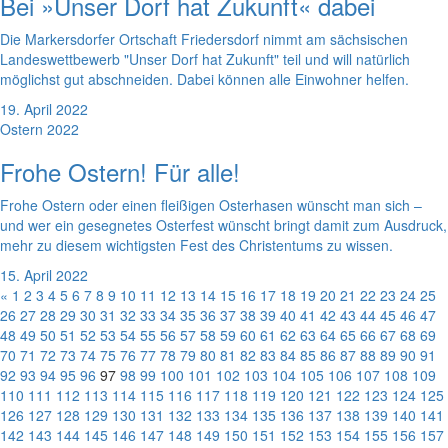
Bei »Unser Dorf hat Zukunft« dabei
Die Markersdorfer Ortschaft Friedersdorf nimmt am sächsischen
Landeswettbewerb "Unser Dorf hat Zukunft" teil und will natürlich
möglichst gut abschneiden. Dabei können alle Einwohner helfen.
19. April 2022
Ostern 2022
Frohe Ostern! Für alle!
Frohe Ostern oder einen fleißigen Osterhasen wünscht man sich –
und wer ein gesegnetes Osterfest wünscht bringt damit zum Ausdruck,
mehr zu diesem wichtigsten Fest des Christentums zu wissen.
15. April 2022
«
1
2
3
4
5
6
7
8
9
10
11
12
13
14
15
16
17
18
19
20
21
22
23
24
25
26
27
28
29
30
31
32
33
34
35
36
37
38
39
40
41
42
43
44
45
46
47
48
49
50
51
52
53
54
55
56
57
58
59
60
61
62
63
64
65
66
67
68
69
70
71
72
73
74
75
76
77
78
79
80
81
82
83
84
85
86
87
88
89
90
91
92
93
94
95
96
97
98
99
100
101
102
103
104
105
106
107
108
109
110
111
112
113
114
115
116
117
118
119
120
121
122
123
124
125
126
127
128
129
130
131
132
133
134
135
136
137
138
139
140
141
142
143
144
145
146
147
148
149
150
151
152
153
154
155
156
157