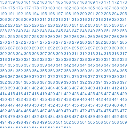
158
159
160
161
162
163
164
165
166
167
168
169
170
171
172
173
174
175
176
177
178
179
180
181
182
183
184
185
186
187
188
189
190
191
192
193
194
195
196
197
198
199
200
201
202
203
204
205
206
207
208
209
210
211
212
213
214
215
216
217
218
219
220
221
222
223
224
225
226
227
228
229
230
231
232
233
234
235
236
237
238
239
240
241
242
243
244
245
246
247
248
249
250
251
252
253
254
255
256
257
258
259
260
261
262
263
264
265
266
267
268
269
270
271
272
273
274
275
276
277
278
279
280
281
282
283
284
285
286
287
288
289
290
291
292
293
294
295
296
297
298
299
300
301
302
303
304
305
306
307
308
309
310
311
312
313
314
315
316
317
318
319
320
321
322
323
324
325
326
327
328
329
330
331
332
333
334
335
336
337
338
339
340
341
342
343
344
345
346
347
348
349
350
351
352
353
354
355
356
357
358
359
360
361
362
363
364
365
366
367
368
369
370
371
372
373
374
375
376
377
378
379
380
381
382
383
384
385
386
387
388
389
390
391
392
393
394
395
396
397
398
399
400
401
402
403
404
405
406
407
408
409
410
411
412
413
414
415
416
417
418
419
420
421
422
423
424
425
426
427
428
429
430
431
432
433
434
435
436
437
438
439
440
441
442
443
444
445
446
447
448
449
450
451
452
453
454
455
456
457
458
459
460
461
462
463
464
465
466
467
468
469
470
471
472
473
474
475
476
477
478
479
480
481
482
483
484
485
486
487
488
489
490
491
492
493
494
495
496
497
498
499
500
501
502
503
504
505
506
507
508
509
510
511
512
513
514
515
516
517
518
»