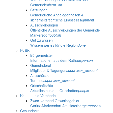
Gemeinde
alarm_on
Satzungen
Gemeindliche Angelegenheiten &
sicherheitsrechtliche Erlasse
assignment
Ausschreibungen
Öffentliche Ausschreibungen der Gemeinde
Markersdorf
publish
Gut zu wissen
Wissenswertes für die Region
done
Politik
Bürgermeister
Informationen aus dem Rathaus
person
Gemeinderat
Mitglieder & Tagungen
supervisor_account
Ausschüsse
Termine
supervisor_account
Ortschaftsräte
Aktuelles aus den Ortschaften
people
Kommunale Verbände
Zweckverband Gewerbegebiet
Görlitz-Markersdorf Am Hoterberg
streetview
Gesundheit