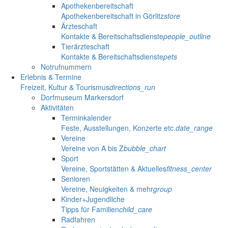
Apothekenbereitschaft
Apothekenbereitschaft in Görlitz
store
Ärzteschaft
Kontakte & Bereitschaftsdienste
people_outline
Tierärzteschaft
Kontakte & Bereitschaftsdienste
pets
Notrufnummern
Erlebnis & Termine
Freizeit, Kultur & Tourismus
directions_run
Dorfmuseum Markersdorf
Aktivitäten
Terminkalender
Feste, Ausstellungen, Konzerte etc.
date_range
Vereine
Vereine von A bis Z
bubble_chart
Sport
Vereine, Sportstätten & Aktuelles
fitness_center
Senioren
Vereine, Neuigkeiten & mehr
group
Kinder+Jugendliche
Tipps für Familien
child_care
Radfahren