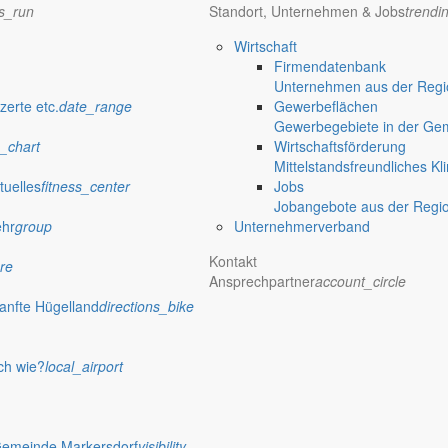
ns_run
Standort, Unternehmen & Jobs
trendi
Wirtschaft
Firmendatenbank
Unternehmen aus der Regio
zerte etc.
date_range
Gewerbeflächen
Gewerbegebiete in der Ge
_chart
Wirtschaftsförderung
Mittelstandsfreundliches Kl
tuelles
fitness_center
Jobs
Jobangebote aus der Regi
ehr
group
Unternehmerverband
Kontakt
re
Ansprechpartner
account_circle
anfte Hügelland
directions_bike
ch wie?
local_airport
Gemeinde Markersdorf
visibility