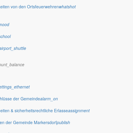
eiten von den Ortsfeuerwehren
whatshot
mood
school
nrichtungen 2015/2016
airport_shuttle
ount_balance
ettings_ethernet
chlüsse der Gemeinde
alarm_on
Gemeinde Markersdorf geschlossen:
ten & sicherheitsrechtliche Erlasse
assignment
gen der Gemeinde Markersdorf
publish