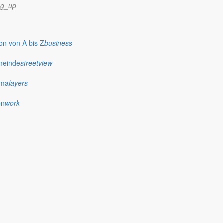
ng_up
n von A bis Z
business
meinde
streetview
ima
layers
on
work