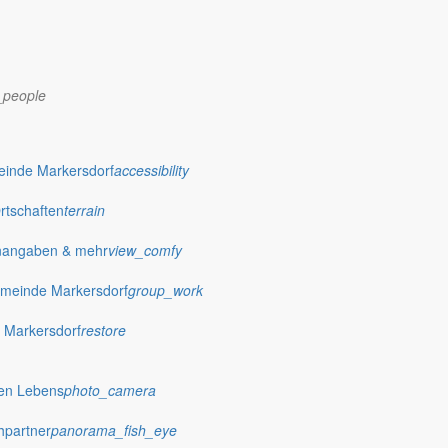
_people
einde Markersdorf
accessibility
Ortschaften
terrain
nangaben & mehr
view_comfy
meinde Markersdorf
group_work
 Markersdorf
restore
dorf.de
hen Lebens
photo_camera
hpartner
panorama_fish_eye