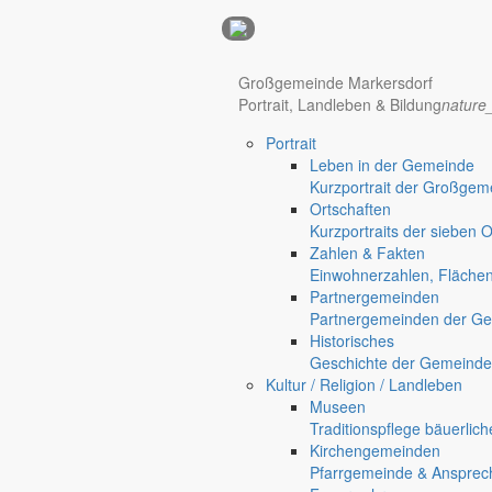
Anzeigen
Hotel Manhattan New York
Hotel Nürnberg
Großgemeinde Markersdorf
Portrait, Landleben & Bildung
nature
Portrait
Leben in der Gemeinde
Kurzportrait der Großgem
Ortschaften
Kurzportraits der sieben 
Zahlen & Fakten
Einwohnerzahlen, Fläche
Partnergemeinden
Partnergemeinden der Ge
Historisches
Geschichte der Gemeinde
Kultur / Religion / Landleben
Museen
Regional werben auf markersdorf.de!
anzeigen@gemeinde-markers
Traditionspflege bäuerlic
Home
Kirchengemeinden
Markersdorf
Pfarrgemeinde & Ansprec
Deutsch-Paulsdorf