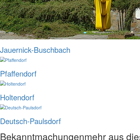
Jauernick-Buschbach
Pfaffendorf
Holtendorf
Deutsch-Paulsdorf
Bekanntmachungen
mehr aus di