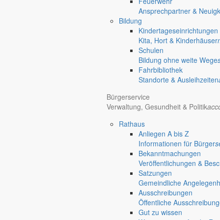
Feuerwehr
Holtendorf
Ansprechpartner & Neuigk
Gersdorf
Bildung
Kindertageseinrichtungen
Friedersdorf
Kita, Hort & Kinderhäuser
Pfaffendorf
Schulen
Jauernick-Buschbach
Bildung ohne weite Wege
Fahrbibliothek
Schließzeiten der Kinderei
Standorte & Ausleihzeiten
Bürgerservice
Bekanntmachungen
Verwaltung, Gesundheit & Politik
acc
1. Oktober 2015
Rathaus
Beitragsnavigation
Anliegen A bis Z
Informationen für Bürger
s
chevron_right
Bekanntmachungen
chevron_left
Veröffentlichungen & Bes
An folgenden Tagen 2015/2016 bleiben die Kindereinrichtungen der 
Satzungen
Gemeindliche Angelegenhei
24. Dezember 2015 – 01. Januar 2016
Ausschreibungen
06.05.2016
Öffentliche Ausschreibun
Gut zu wissen
Sommerferien 2016 (27.06. bis 05.08.2016)