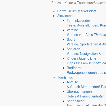
Bekanntmachungen
Freizeit, Kultur & Tourismus
directio
Redaktionelle Wiedergabe amtlicher Informationen
Dorfmuseum Markersdorf
location_on
Aktivitäten
Terminkalender
Rathaus
Feste, Ausstellungen, Kon
Vereine
Informationen aus dem Rathaus
Vereine von A bis Z
bubble
Sport
Vereine, Sportstätten & Ak
Senioren
Vereine, Neuigkeiten & m
Kinder+Jugendliche
Tipps für Familien
child_ca
Radfahren
Radwegenetz durch das s
Tourismus
Anreise
Auf nach Markersdorf! Do
Übernachtungen
Hotels & Pensionen
hotel
Sehenswert
Sehenswürdigkeiten der 