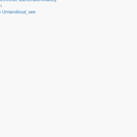
n
im Umland
local_see