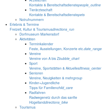
Ärzteschaft
Kontakte & Bereitschaftsdienste
people_outline
Tierärzteschaft
Kontakte & Bereitschaftsdienste
pets
Notrufnummern
Erlebnis & Termine
Freizeit, Kultur & Tourismus
directions_run
Dorfmuseum Markersdorf
Aktivitäten
Terminkalender
Feste, Ausstellungen, Konzerte etc.
date_range
Vereine
Vereine von A bis Z
bubble_chart
Sport
Vereine, Sportstätten & Aktuelles
fitness_center
Senioren
Vereine, Neuigkeiten & mehr
group
Kinder+Jugendliche
Tipps für Familien
child_care
Radfahren
Radwegenetz durch das sanfte
Hügelland
directions_bike
Tourismus