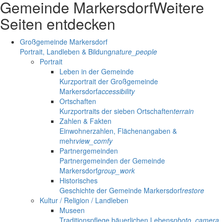
Gemeinde Markersdorf
Weitere
Seiten entdecken
Großgemeinde Markersdorf
Portrait, Landleben & Bildung
nature_people
Portrait
Leben in der Gemeinde
Kurzportrait der Großgemeinde
Markersdorf
accessibility
Ortschaften
Kurzportraits der sieben Ortschaften
terrain
Zahlen & Fakten
Einwohnerzahlen, Flächenangaben &
mehr
view_comfy
Partnergemeinden
Partnergemeinden der Gemeinde
Markersdorf
group_work
Historisches
Geschichte der Gemeinde Markersdorf
restore
Kultur / Religion / Landleben
Museen
Traditionspflege bäuerlichen Lebens
photo_camera