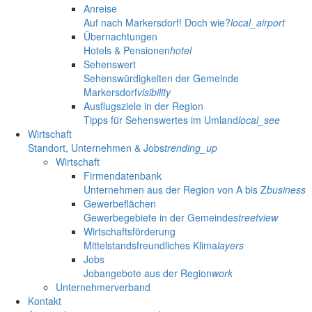
Anreise
Auf nach Markersdorf! Doch wie?
local_airport
Übernachtungen
Hotels & Pensionen
hotel
Sehenswert
Sehenswürdigkeiten der Gemeinde
Markersdorf
visibility
Ausflugsziele in der Region
Tipps für Sehenswertes im Umland
local_see
Wirtschaft
Standort, Unternehmen & Jobs
trending_up
Wirtschaft
Firmendatenbank
Unternehmen aus der Region von A bis Z
business
Gewerbeflächen
Gewerbegebiete in der Gemeinde
streetview
Wirtschaftsförderung
Mittelstandsfreundliches Klima
layers
Jobs
Jobangebote aus der Region
work
Unternehmerverband
Kontakt