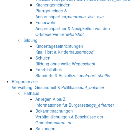
Kirchengemeinden
Pfarrgemeinde &
Ansprechpartner
panorama_fish_eye
Feuerwehr
Ansprechpartner & Neuigkeiten von den
Ortsfeuerwehren
whatshot
Bildung
Kindertageseinrichtungen
Kita, Hort & Kinderhäuser
mood
Schulen
Bildung ohne weite Wege
school
Fahrbibliothek
Standorte & Ausleihzeiten
airport_shuttle
Bürgerservice
Verwaltung, Gesundheit & Politik
account_balance
Rathaus
Anliegen A bis Z
Informationen für Bürger
settings_ethernet
Bekanntmachungen
Veröffentlichungen & Beschlüsse der
Gemeinde
alarm_on
Satzungen