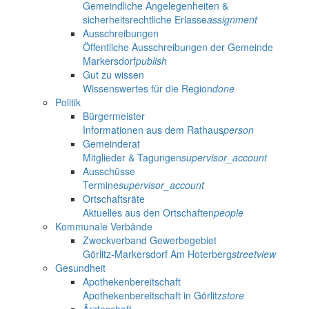
Gemeindliche Angelegenheiten &
sicherheitsrechtliche Erlasse
assignment
Ausschreibungen
Öffentliche Ausschreibungen der Gemeinde
Markersdorf
publish
Gut zu wissen
Wissenswertes für die Region
done
Politik
Bürgermeister
Informationen aus dem Rathaus
person
Gemeinderat
Mitglieder & Tagungen
supervisor_account
Ausschüsse
Termine
supervisor_account
Ortschaftsräte
Aktuelles aus den Ortschaften
people
Kommunale Verbände
Zweckverband Gewerbegebiet
Görlitz-Markersdorf Am Hoterberg
streetview
Gesundheit
Apothekenbereitschaft
Apothekenbereitschaft in Görlitz
store