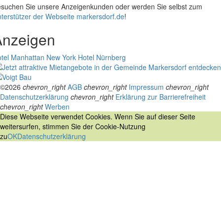
suchen Sie unsere Anzeigenkunden oder werden Sie selbst zum
terstützer der Webseite markersdorf.de
!
Anzeigen
tel Manhattan New York
Hotel Nürnberg
©2026
chevron_right
AGB
chevron_right
Impressum
chevron_right
Datenschutzerklärung
chevron_right
Erklärung zur Barrierefreiheit
chevron_right
Werben
Diese Webseite verwendet Cookies. Wenn Sie auf dieser Seite
weitersurfen, stimmen Sie der Cookie-Nutzung
zu
OK
Datenschutzerklärung