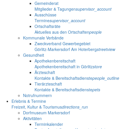
Gemeinderat
Mitglieder & Tagungen
supervisor_account
Ausschüsse
Termine
supervisor_account
Ortschaftsräte
Aktuelles aus den Ortschaften
people
Kommunale Verbände
Zweckverband Gewerbegebiet
Görlitz-Markersdorf Am Hoterberg
streetview
Gesundheit
Apothekenbereitschaft
Apothekenbereitschaft in Görlitz
store
Ärzteschaft
Kontakte & Bereitschaftsdienste
people_outline
Tierärzteschaft
Kontakte & Bereitschaftsdienste
pets
Notrufnummern
Erlebnis & Termine
Freizeit, Kultur & Tourismus
directions_run
Dorfmuseum Markersdorf
Aktivitäten
Terminkalender