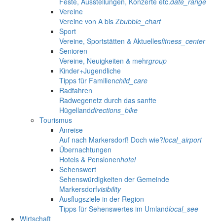
Feste, Ausstellungen, Konzerte etc.
date_range
Vereine
Vereine von A bis Z
bubble_chart
Sport
Vereine, Sportstätten & Aktuelles
fitness_center
Senioren
Vereine, Neuigkeiten & mehr
group
Kinder+Jugendliche
Tipps für Familien
child_care
Radfahren
Radwegenetz durch das sanfte
Hügelland
directions_bike
Tourismus
Anreise
Auf nach Markersdorf! Doch wie?
local_airport
Übernachtungen
Hotels & Pensionen
hotel
Sehenswert
Sehenswürdigkeiten der Gemeinde
Markersdorf
visibility
Ausflugsziele in der Region
Tipps für Sehenswertes im Umland
local_see
Wirtschaft