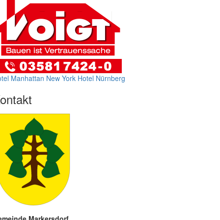
tel Manhattan New York
Hotel Nürnberg
ontakt
emeinde Markersdorf