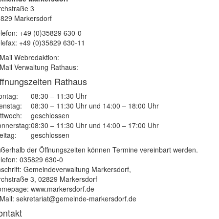
rchstraße 3
829 Markersdorf
lefon: +49 (0)35829 630-0
lefax: +49 (0)35829 630-11
Mail Webredaktion:
Mail Verwaltung Rathaus:
ffnungszeiten Rathaus
ntag:
08:30 – 11:30 Uhr
enstag:
08:30 – 11:30 Uhr und 14:00 – 18:00 Uhr
ttwoch:
geschlossen
nnerstag:
08:30 – 11:30 Uhr und 14:00 – 17:00 Uhr
eitag:
geschlossen
ßerhalb der Öffnungszeiten können Termine vereinbart werden.
lefon: 035829 630-0
schrift: Gemeindeverwaltung Markersdorf,
rchstraße 3, 02829 Markersdorf
mepage: www.markersdorf.de
Mail: sekretariat@gemeinde-markersdorf.de
ontakt