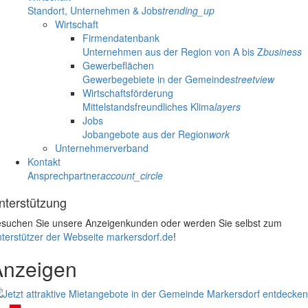
Standort, Unternehmen & Jobs
trending_up
Wirtschaft
Firmendatenbank
Unternehmen aus der Region von A bis Z
business
Gewerbeflächen
Gewerbegebiete in der Gemeinde
streetview
Wirtschaftsförderung
Mittelstandsfreundliches Klima
layers
Jobs
Jobangebote aus der Region
work
Unternehmerverband
Kontakt
Ansprechpartner
account_circle
nterstützung
suchen Sie unsere Anzeigenkunden oder werden Sie selbst zum
terstützer der Webseite markersdorf.de
!
Anzeigen