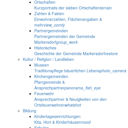
Ortschaften
Kurzportraits der sieben Ortschaften
terrain
Zahlen & Fakten
Einwohnerzahlen, Flächenangaben &
mehr
view_comfy
Partnergemeinden
Partnergemeinden der Gemeinde
Markersdorf
group_work
Historisches
Geschichte der Gemeinde Markersdorf
restore
Kultur / Religion / Landleben
Museen
Traditionspflege bäuerlichen Lebens
photo_camera
Kirchengemeinden
Pfarrgemeinde &
Ansprechpartner
panorama_fish_eye
Feuerwehr
Ansprechpartner & Neuigkeiten von den
Ortsfeuerwehren
whatshot
Bildung
Kindertageseinrichtungen
Kita, Hort & Kinderhäuser
mood
Schulen