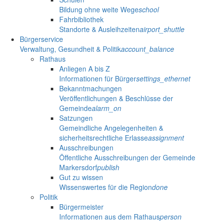
Bildung ohne weite Wege
school
Fahrbibliothek
Standorte & Ausleihzeiten
airport_shuttle
Bürgerservice
Verwaltung, Gesundheit & Politik
account_balance
Rathaus
Anliegen A bis Z
Informationen für Bürger
settings_ethernet
Bekanntmachungen
Veröffentlichungen & Beschlüsse der
Gemeinde
alarm_on
Satzungen
Gemeindliche Angelegenheiten &
sicherheitsrechtliche Erlasse
assignment
Ausschreibungen
Öffentliche Ausschreibungen der Gemeinde
Markersdorf
publish
Gut zu wissen
Wissenswertes für die Region
done
Politik
Bürgermeister
Informationen aus dem Rathaus
person