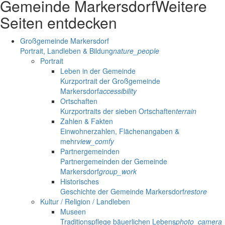
Gemeinde Markersdorf
Weitere
Seiten entdecken
Großgemeinde Markersdorf
Portrait, Landleben & Bildung
nature_people
Portrait
Leben in der Gemeinde
Kurzportrait der Großgemeinde
Markersdorf
accessibility
Ortschaften
Kurzportraits der sieben Ortschaften
terrain
Zahlen & Fakten
Einwohnerzahlen, Flächenangaben &
mehr
view_comfy
Partnergemeinden
Partnergemeinden der Gemeinde
Markersdorf
group_work
Historisches
Geschichte der Gemeinde Markersdorf
restore
Kultur / Religion / Landleben
Museen
Traditionspflege bäuerlichen Lebens
photo_camera