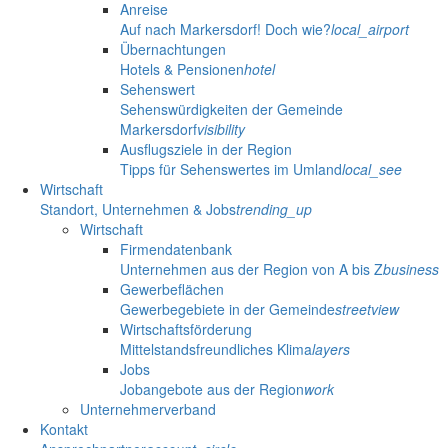
Anreise
Auf nach Markersdorf! Doch wie?
local_airport
Übernachtungen
Hotels & Pensionen
hotel
Sehenswert
Sehenswürdigkeiten der Gemeinde
Markersdorf
visibility
Ausflugsziele in der Region
Tipps für Sehenswertes im Umland
local_see
Wirtschaft
Standort, Unternehmen & Jobs
trending_up
Wirtschaft
Firmendatenbank
Unternehmen aus der Region von A bis Z
business
Gewerbeflächen
Gewerbegebiete in der Gemeinde
streetview
Wirtschaftsförderung
Mittelstandsfreundliches Klima
layers
Jobs
Jobangebote aus der Region
work
Unternehmerverband
Kontakt