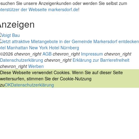
suchen Sie unsere Anzeigenkunden oder werden Sie selbst zum
terstützer der Webseite markersdorf.de
!
Anzeigen
tel Manhattan New York
Hotel Nürnberg
©2026
chevron_right
AGB
chevron_right
Impressum
chevron_right
Datenschutzerklärung
chevron_right
Erklärung zur Barrierefreiheit
chevron_right
Werben
Diese Webseite verwendet Cookies. Wenn Sie auf dieser Seite
weitersurfen, stimmen Sie der Cookie-Nutzung
zu
OK
Datenschutzerklärung