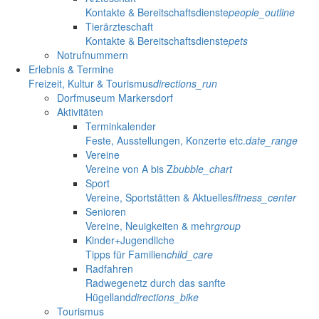
Kontakte & Bereitschaftsdienste
people_outline
Tierärzteschaft
Kontakte & Bereitschaftsdienste
pets
Notrufnummern
Erlebnis & Termine
Freizeit, Kultur & Tourismus
directions_run
Dorfmuseum Markersdorf
Aktivitäten
Terminkalender
Feste, Ausstellungen, Konzerte etc.
date_range
Vereine
Vereine von A bis Z
bubble_chart
Sport
Vereine, Sportstätten & Aktuelles
fitness_center
Senioren
Vereine, Neuigkeiten & mehr
group
Kinder+Jugendliche
Tipps für Familien
child_care
Radfahren
Radwegenetz durch das sanfte
Hügelland
directions_bike
Tourismus