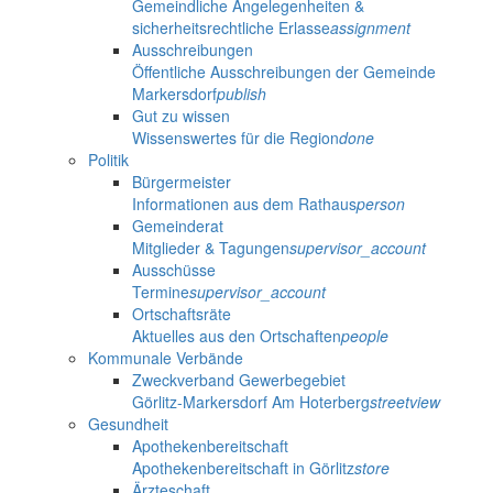
Gemeindliche Angelegenheiten &
sicherheitsrechtliche Erlasse
assignment
Ausschreibungen
Öffentliche Ausschreibungen der Gemeinde
Markersdorf
publish
Gut zu wissen
Wissenswertes für die Region
done
Politik
Bürgermeister
Informationen aus dem Rathaus
person
Gemeinderat
Mitglieder & Tagungen
supervisor_account
Ausschüsse
Termine
supervisor_account
Ortschaftsräte
Aktuelles aus den Ortschaften
people
Kommunale Verbände
Zweckverband Gewerbegebiet
Görlitz-Markersdorf Am Hoterberg
streetview
Gesundheit
Apothekenbereitschaft
Apothekenbereitschaft in Görlitz
store
Ärzteschaft