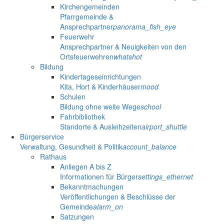
Kirchengemeinden
Pfarrgemeinde &
Ansprechpartner
panorama_fish_eye
Feuerwehr
Ansprechpartner & Neuigkeiten von den
Ortsfeuerwehren
whatshot
Bildung
Kindertageseinrichtungen
Kita, Hort & Kinderhäuser
mood
Schulen
Bildung ohne weite Wege
school
Fahrbibliothek
Standorte & Ausleihzeiten
airport_shuttle
Bürgerservice
Verwaltung, Gesundheit & Politik
account_balance
Rathaus
Anliegen A bis Z
Informationen für Bürger
settings_ethernet
Bekanntmachungen
Veröffentlichungen & Beschlüsse der
Gemeinde
alarm_on
Satzungen