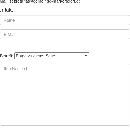
Mail: sekretariat@gemeinde-markersdorf.de
ontakt
Betreff: