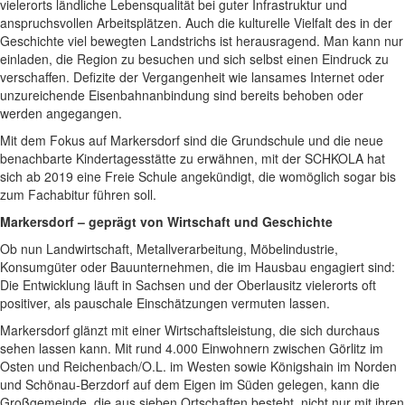
vielerorts ländliche Lebensqualität bei guter Infrastruktur und
anspruchsvollen Arbeitsplätzen. Auch die kulturelle Vielfalt des in der
Geschichte viel bewegten Landstrichs ist herausragend. Man kann nur
einladen, die Region zu besuchen und sich selbst einen Eindruck zu
verschaffen. Defizite der Vergangenheit wie lansames Internet oder
unzureichende Eisenbahnanbindung sind bereits behoben oder
werden angegangen.
Mit dem Fokus auf Markersdorf sind die Grundschule und die neue
benachbarte Kindertagesstätte zu erwähnen, mit der SCHKOLA hat
sich ab 2019 eine Freie Schule angekündigt, die womöglich sogar bis
zum Fachabitur führen soll.
Markersdorf – geprägt von Wirtschaft und Geschichte
Ob nun Landwirtschaft, Metallverarbeitung, Möbelindustrie,
Konsumgüter oder Bauunternehmen, die im Hausbau engagiert sind:
Die Entwicklung läuft in Sachsen und der Oberlausitz vielerorts oft
positiver, als pauschale Einschätzungen vermuten lassen.
Markersdorf glänzt mit einer Wirtschaftsleistung, die sich durchaus
sehen lassen kann. Mit rund 4.000 Einwohnern zwischen Görlitz im
Osten und Reichenbach/O.L. im Westen sowie Königshain im Norden
und Schönau-Berzdorf auf dem Eigen im Süden gelegen, kann die
Großgemeinde, die aus sieben Ortschaften besteht, nicht nur mit ihren