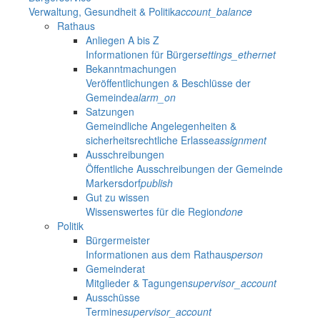
Verwaltung, Gesundheit & Politik
account_balance
Rathaus
Anliegen A bis Z
Informationen für Bürger
settings_ethernet
Bekanntmachungen
Veröffentlichungen & Beschlüsse der
Gemeinde
alarm_on
Satzungen
Gemeindliche Angelegenheiten &
sicherheitsrechtliche Erlasse
assignment
Ausschreibungen
Öffentliche Ausschreibungen der Gemeinde
Markersdorf
publish
Gut zu wissen
Wissenswertes für die Region
done
Politik
Bürgermeister
Informationen aus dem Rathaus
person
Gemeinderat
Mitglieder & Tagungen
supervisor_account
Ausschüsse
Termine
supervisor_account