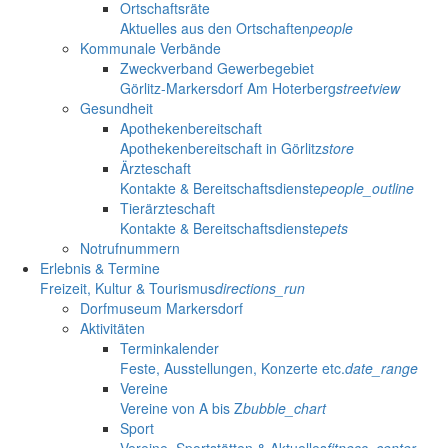
Ortschaftsräte
Aktuelles aus den Ortschaften
people
Kommunale Verbände
Zweckverband Gewerbegebiet
Görlitz-Markersdorf Am Hoterberg
streetview
Gesundheit
Apothekenbereitschaft
Apothekenbereitschaft in Görlitz
store
Ärzteschaft
Kontakte & Bereitschaftsdienste
people_outline
Tierärzteschaft
Kontakte & Bereitschaftsdienste
pets
Notrufnummern
Erlebnis & Termine
Freizeit, Kultur & Tourismus
directions_run
Dorfmuseum Markersdorf
Aktivitäten
Terminkalender
Feste, Ausstellungen, Konzerte etc.
date_range
Vereine
Vereine von A bis Z
bubble_chart
Sport
Vereine, Sportstätten & Aktuelles
fitness_center