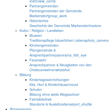
mehr
view_comfy
Partnergemeinden
Partnergemeinden der Gemeinde
Markersdorf
group_work
Historisches
Geschichte der Gemeinde Markersdorf
restore
Kultur / Religion / Landleben
Museen
Traditionspflege bäuerlichen Lebens
photo_camera
Kirchengemeinden
Pfarrgemeinde &
Ansprechpartner
panorama_fish_eye
Feuerwehr
Ansprechpartner & Neuigkeiten von den
Ortsfeuerwehren
whatshot
Bildung
Kindertageseinrichtungen
Kita, Hort & Kinderhäuser
mood
Schulen
Bildung ohne weite Wege
school
Fahrbibliothek
Standorte & Ausleihzeiten
airport_shuttle
Bürgerservice