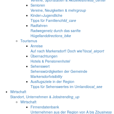
Senioren
Vereine, Neuigkeiten & mehr
group
Kinder+Jugendliche
Tipps für Familien
child_care
Radfahren
Radwegenetz durch das sanfte
Hügelland
directions_bike
Tourismus
Anreise
Auf nach Markersdorf! Doch wie?
local_airport
Übernachtungen
Hotels & Pensionen
hotel
Sehenswert
Sehenswürdigkeiten der Gemeinde
Markersdorf
visibility
Ausflugsziele in der Region
Tipps für Sehenswertes im Umland
local_see
Wirtschaft
Standort, Unternehmen & Jobs
trending_up
Wirtschaft
Firmendatenbank
Unternehmen aus der Region von A bis Z
business