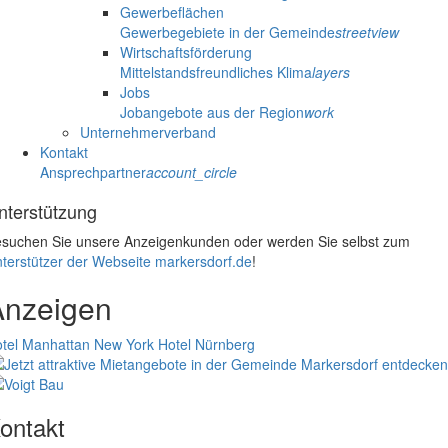
Gewerbeflächen
Gewerbegebiete in der Gemeinde
streetview
Wirtschaftsförderung
Mittelstandsfreundliches Klima
layers
Jobs
Jobangebote aus der Region
work
Unternehmerverband
Kontakt
Ansprechpartner
account_circle
nterstützung
suchen Sie unsere Anzeigenkunden oder werden Sie selbst zum
terstützer der Webseite markersdorf.de
!
Anzeigen
tel Manhattan New York
Hotel Nürnberg
ontakt