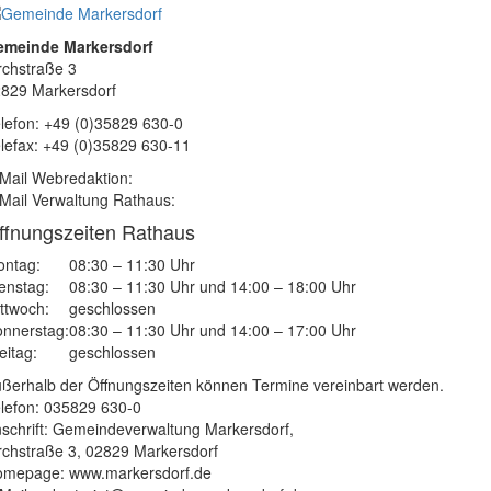
emeinde Markersdorf
rchstraße 3
829 Markersdorf
lefon: +49 (0)35829 630-0
lefax: +49 (0)35829 630-11
Mail Webredaktion:
Mail Verwaltung Rathaus:
ffnungszeiten Rathaus
ntag:
08:30 – 11:30 Uhr
enstag:
08:30 – 11:30 Uhr und 14:00 – 18:00 Uhr
ttwoch:
geschlossen
nnerstag:
08:30 – 11:30 Uhr und 14:00 – 17:00 Uhr
eitag:
geschlossen
ßerhalb der Öffnungszeiten können Termine vereinbart werden.
lefon: 035829 630-0
schrift: Gemeindeverwaltung Markersdorf,
rchstraße 3, 02829 Markersdorf
mepage: www.markersdorf.de