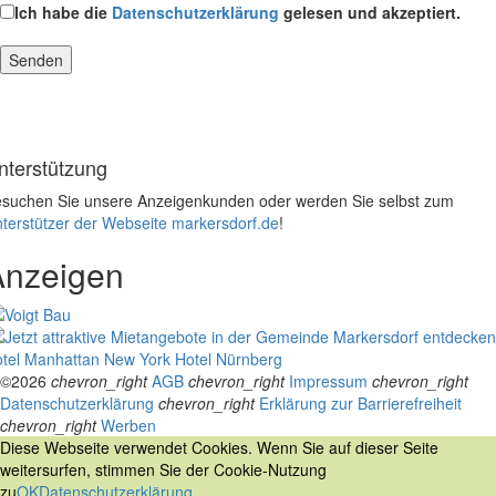
Ich habe die
Datenschutzerklärung
gelesen und akzeptiert.
nterstützung
suchen Sie unsere Anzeigenkunden oder werden Sie selbst zum
terstützer der Webseite markersdorf.de
!
Anzeigen
tel Manhattan New York
Hotel Nürnberg
©2026
chevron_right
AGB
chevron_right
Impressum
chevron_right
Datenschutzerklärung
chevron_right
Erklärung zur Barrierefreiheit
chevron_right
Werben
Diese Webseite verwendet Cookies. Wenn Sie auf dieser Seite
weitersurfen, stimmen Sie der Cookie-Nutzung
zu
OK
Datenschutzerklärung