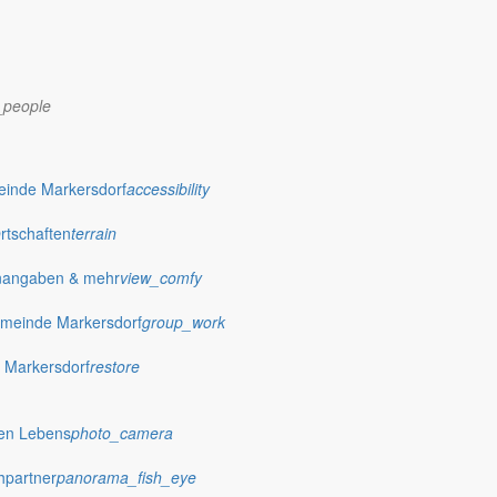
_people
dorf.de
einde Markersdorf
accessibility
Ortschaften
terrain
nangaben & mehr
view_comfy
meinde Markersdorf
group_work
 Markersdorf
restore
hen Lebens
photo_camera
hpartner
panorama_fish_eye