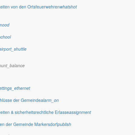
eiten von den Ortsfeuerwehren
whatshot
mood
school
airport_shuttle
ount_balance
ettings_ethernet
chlüsse der Gemeinde
alarm_on
ten & sicherheitsrechtliche Erlasse
assignment
gen der Gemeinde Markersdorf
publish