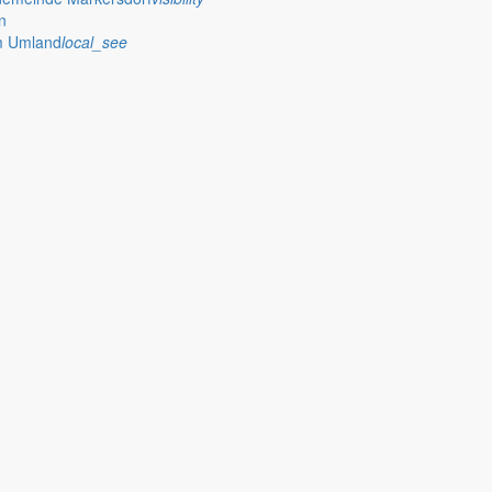
n
im Umland
local_see
Entwurfs der Haushaltssatz
chen Bekanntmachung der Gemeinde Markersdorf
ng und des Haushaltsplanes für das Jahr 2019 in der Zeit
öffentlich ausgelegt. Eine Einsichtnahme ist entsprechend der unten 