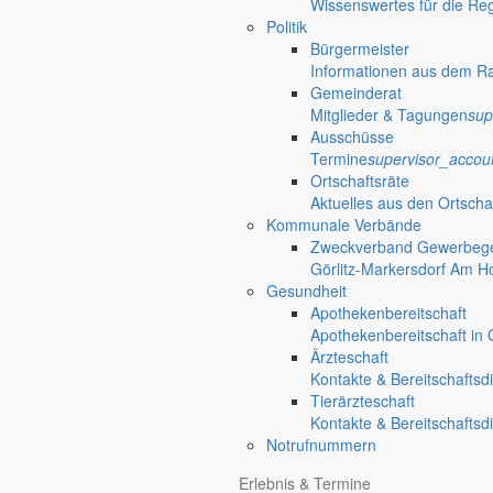
Wissenswertes für die Re
Politik
Bürgermeister
Informationen aus dem R
Gemeinderat
Mitglieder & Tagungen
sup
Ausschüsse
Termine
supervisor_accou
Ortschaftsräte
Aktuelles aus den Ortscha
Kommunale Verbände
Zweckverband Gewerbege
Görlitz-Markersdorf Am H
Gesundheit
Apothekenbereitschaft
Apothekenbereitschaft in G
Ärzteschaft
Kontakte & Bereitschaftsd
Tierärzteschaft
Kontakte & Bereitschaftsd
Notrufnummern
Erlebnis & Termine