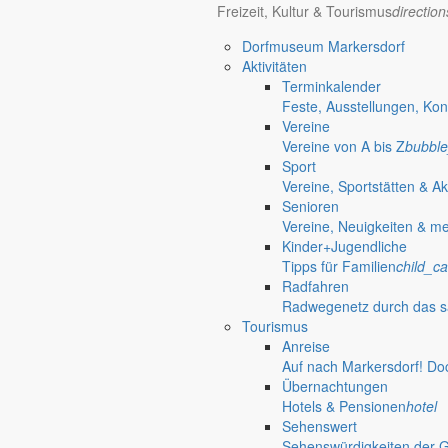
Freizeit, Kultur & Tourismus
directio
Dorfmuseum Markersdorf
Aktivitäten
Terminkalender
Feste, Ausstellungen, Kon
Vereine
Vereine von A bis Z
bubble
Sport
Vereine, Sportstätten & Ak
Senioren
Vereine, Neuigkeiten & m
Kinder+Jugendliche
Tipps für Familien
child_ca
Radfahren
Radwegenetz durch das s
Tourismus
Anreise
Auf nach Markersdorf! Do
Übernachtungen
Hotels & Pensionen
hotel
Sehenswert
Sehenswürdigkeiten der 