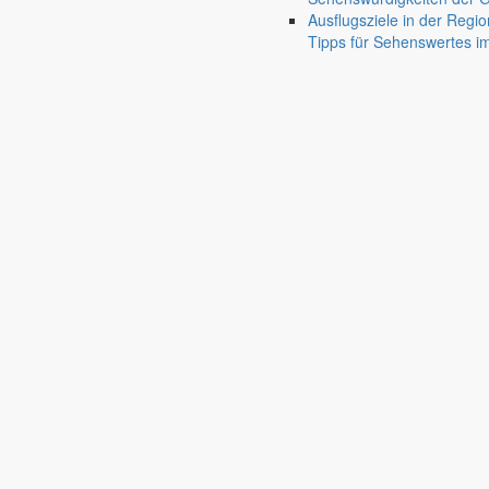
Friedersdorf
Ausflugsziele in der Regio
Pfaffendorf
Tipps für Sehenswertes 
Jauernick-Buschbach
Öffentliche Auslegung des 
für das Jahr 2019
Bekanntmachungen
1. Mai 2019
Beitragsnavigation
chevron_right
chevron_left
Wiedergabe der im Schöpsboten vom 26. April 2019 erfolgten amtli
Gemäß § 76 Abs.1 der SächsGemO wird der Entwurf der Haushaltssatzu
vom 13.05.2019 bis zum 21.05.2019
im Rathaus Markersdorf, Kirchstraße 3, 02829 Markersdorf, Zimmer 7 
Montag 08:30 – 11:30 Uhr
Dienstag 08:30 – 11:30 Uhr und 14:00 – 18:00 Uhr