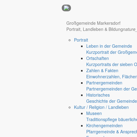
Anzeigen
Großgemeinde Markersdorf
Portrait, Landleben & Bildung
nature
Hotel Manhattan New York
Hotel Nürnberg
Portrait
Regional werben auf markersdorf.de!
anzeigen@gemeinde-markers
Leben in der Gemeinde
Home
Kurzportrait der Großgem
Markersdorf
Ortschaften
Deutsch-Paulsdorf
Kurzportraits der sieben 
Zahlen & Fakten
Einwohnerzahlen, Fläche
Holtendorf
Partnergemeinden
Partnergemeinden der Ge
Gersdorf
Historisches
Geschichte der Gemeinde
Kultur / Religion / Landleben
Museen
Traditionspflege bäuerlic
Kirchengemeinden
Pfarrgemeinde & Ansprec