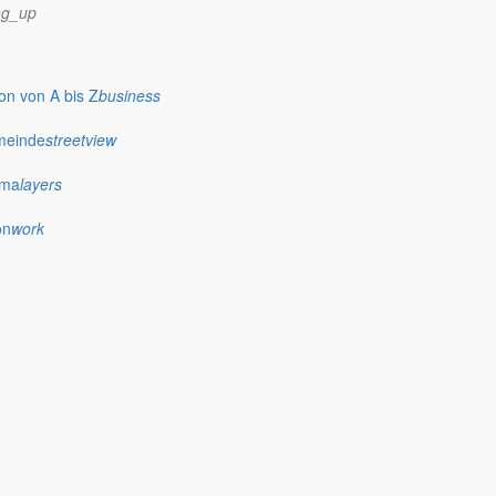
ng_up
n von A bis Z
business
meinde
streetview
ima
layers
on
work