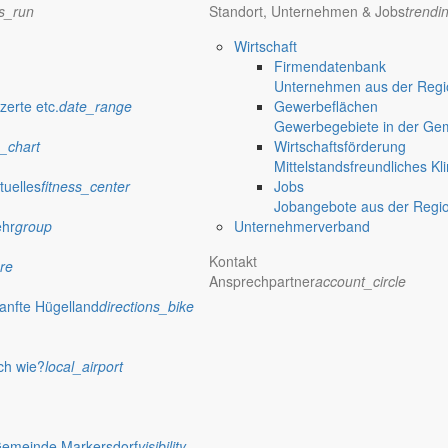
ns_run
Standort, Unternehmen & Jobs
trendi
Wirtschaft
Firmendatenbank
Unternehmen aus der Regio
zerte etc.
date_range
Gewerbeflächen
Gewerbegebiete in der Ge
_chart
Wirtschaftsförderung
Mittelstandsfreundliches Kl
tuelles
fitness_center
Jobs
Jobangebote aus der Regi
ehr
group
Unternehmerverband
Kontakt
re
Ansprechpartner
account_circle
anfte Hügelland
directions_bike
ch wie?
local_airport
Gemeinde Markersdorf
visibility