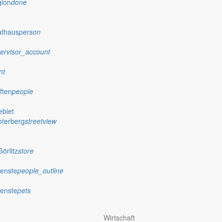
gion
done
athaus
person
ervisor_account
nt
ften
people
biet
oterberg
streetview
örlitz
store
ienste
people_outline
ienste
pets
Wirtschaft