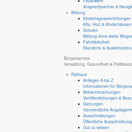
Feuerwehr
Ansprechpartner & Neuigk
Bildung
Kindertageseinrichtungen
Kita, Hort & Kinderhäuser
Schulen
Bildung ohne weite Wege
Fahrbibliothek
Standorte & Ausleihzeiten
Bürgerservice
Verwaltung, Gesundheit & Politik
acc
Rathaus
Anliegen A bis Z
Informationen für Bürger
s
Bekanntmachungen
Veröffentlichungen & Bes
Satzungen
Gemeindliche Angelegenhei
Ausschreibungen
Öffentliche Ausschreibun
Gut zu wissen