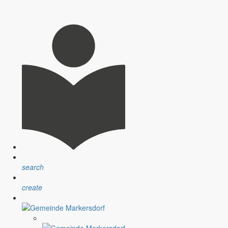
ung und des Haushaltsplanes
search
create
angegebenen Öffnungszeiten möglich: