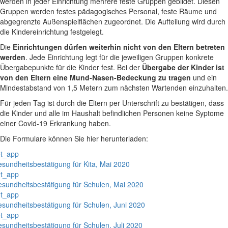
werden in jeder Einrichtung mehrere feste Gruppen gebildet. Diesen
Gruppen werden festes pädagogisches Personal, feste Räume und
abgegrenzte Außenspielflächen zugeordnet. Die Aufteilung wird durch
die Kindereinrichtung festgelegt.
Die
Einrichtungen dürfen weiterhin nicht von den Eltern betreten
werden
. Jede Einrichtung legt für die jeweiligen Gruppen konkrete
Übergabepunkte für die Kinder fest. Bei der
Übergabe der Kinder ist
von den Eltern eine Mund-Nasen-Bedeckung zu tragen
und ein
Mindestabstand von 1,5 Metern zum nächsten Wartenden einzuhalten.
Für jeden Tag ist durch die Eltern per Unterschrift zu bestätigen, dass
die Kinder und alle im Haushalt befindlichen Personen keine Syptome
einer Covid-19 Erkrankung haben.
Die Formulare können Sie hier herunterladen:
t_app
sundheitsbestätigung für Kita, Mai 2020
t_app
sundheitsbestätigung für Schulen, Mai 2020
t_app
sundheitsbestätigung für Schulen, Juni 2020
t_app
sundheitsbestätigung für Schulen, Juli 2020