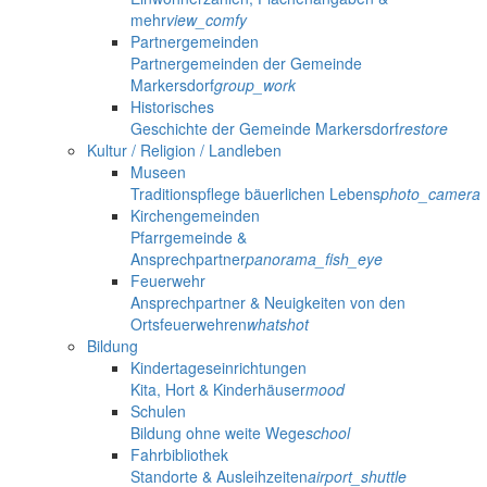
mehr
view_comfy
Partnergemeinden
Partnergemeinden der Gemeinde
Markersdorf
group_work
Historisches
Geschichte der Gemeinde Markersdorf
restore
Kultur / Religion / Landleben
Museen
Traditionspflege bäuerlichen Lebens
photo_camera
Kirchengemeinden
Pfarrgemeinde &
Ansprechpartner
panorama_fish_eye
Feuerwehr
Ansprechpartner & Neuigkeiten von den
Ortsfeuerwehren
whatshot
Bildung
Kindertageseinrichtungen
Kita, Hort & Kinderhäuser
mood
Schulen
Bildung ohne weite Wege
school
Fahrbibliothek
Standorte & Ausleihzeiten
airport_shuttle