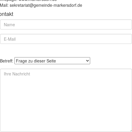
Mail: sekretariat@gemeinde-markersdorf.de
ontakt
Betreff: