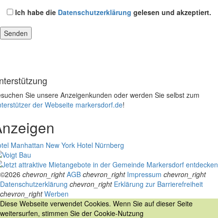
Ich habe die
Datenschutzerklärung
gelesen und akzeptiert.
nterstützung
suchen Sie unsere Anzeigenkunden oder werden Sie selbst zum
terstützer der Webseite markersdorf.de
!
Anzeigen
tel Manhattan New York
Hotel Nürnberg
©2026
chevron_right
AGB
chevron_right
Impressum
chevron_right
Datenschutzerklärung
chevron_right
Erklärung zur Barrierefreiheit
chevron_right
Werben
Diese Webseite verwendet Cookies. Wenn Sie auf dieser Seite
weitersurfen, stimmen Sie der Cookie-Nutzung