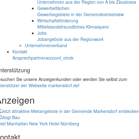
Unternehmen aus der Region von A bis Z
business
Gewerbeflächen
Gewerbegebiete in der Gemeinde
streetview
Wirtschaftsförderung
Mittelstandsfreundliches Klima
layers
Jobs
Jobangebote aus der Region
work
Unternehmerverband
Kontakt
Ansprechpartner
account_circle
nterstützung
suchen Sie unsere Anzeigenkunden oder werden Sie selbst zum
terstützer der Webseite markersdorf.de
!
Anzeigen
tel Manhattan New York
Hotel Nürnberg
ontakt