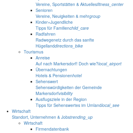
Vereine, Sportstätten & Aktuelles
fitness_center
Senioren
Vereine, Neuigkeiten & mehr
group
Kinder+Jugendliche
Tipps für Familien
child_care
Radfahren
Radwegenetz durch das sanfte
Hügelland
directions_bike
Tourismus
Anreise
Auf nach Markersdorf! Doch wie?
local_airport
Übernachtungen
Hotels & Pensionen
hotel
Sehenswert
Sehenswürdigkeiten der Gemeinde
Markersdorf
visibility
Ausflugsziele in der Region
Tipps für Sehenswertes im Umland
local_see
Wirtschaft
Standort, Unternehmen & Jobs
trending_up
Wirtschaft
Firmendatenbank