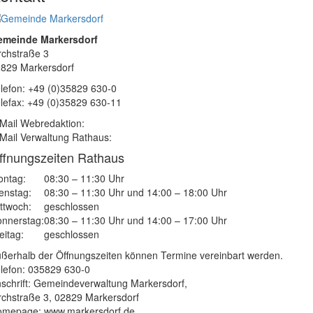
emeinde Markersdorf
rchstraße 3
829 Markersdorf
lefon: +49 (0)35829 630-0
lefax: +49 (0)35829 630-11
Mail Webredaktion:
Mail Verwaltung Rathaus:
ffnungszeiten Rathaus
ntag:
08:30 – 11:30 Uhr
enstag:
08:30 – 11:30 Uhr und 14:00 – 18:00 Uhr
ttwoch:
geschlossen
nnerstag:
08:30 – 11:30 Uhr und 14:00 – 17:00 Uhr
eitag:
geschlossen
ßerhalb der Öffnungszeiten können Termine vereinbart werden.
lefon: 035829 630-0
schrift: Gemeindeverwaltung Markersdorf,
rchstraße 3, 02829 Markersdorf
mepage: www.markersdorf.de