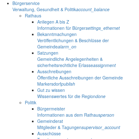
Bürgerservice
Verwaltung, Gesundheit & Politik
account_balance
Rathaus
Anliegen A bis Z
Informationen für Bürger
settings_ethernet
Bekanntmachungen
Veröffentlichungen & Beschlüsse der
Gemeinde
alarm_on
Satzungen
Gemeindliche Angelegenheiten &
sicherheitsrechtliche Erlasse
assignment
Ausschreibungen
Öffentliche Ausschreibungen der Gemeinde
Markersdorf
publish
Gut zu wissen
Wissenswertes für die Region
done
Politik
Bürgermeister
Informationen aus dem Rathaus
person
Gemeinderat
Mitglieder & Tagungen
supervisor_account
Ausschüsse