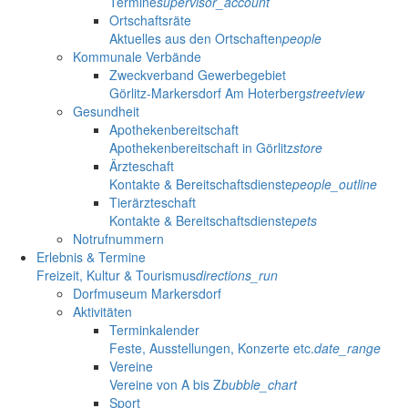
Termine
supervisor_account
Ortschaftsräte
Aktuelles aus den Ortschaften
people
Kommunale Verbände
Zweckverband Gewerbegebiet
Görlitz-Markersdorf Am Hoterberg
streetview
Gesundheit
Apothekenbereitschaft
Apothekenbereitschaft in Görlitz
store
Ärzteschaft
Kontakte & Bereitschaftsdienste
people_outline
Tierärzteschaft
Kontakte & Bereitschaftsdienste
pets
Notrufnummern
Erlebnis & Termine
Freizeit, Kultur & Tourismus
directions_run
Dorfmuseum Markersdorf
Aktivitäten
Terminkalender
Feste, Ausstellungen, Konzerte etc.
date_range
Vereine
Vereine von A bis Z
bubble_chart
Sport