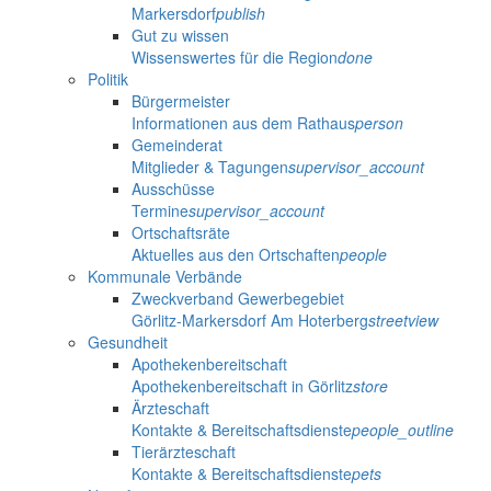
Markersdorf
publish
Gut zu wissen
Wissenswertes für die Region
done
Politik
Bürgermeister
Informationen aus dem Rathaus
person
Gemeinderat
Mitglieder & Tagungen
supervisor_account
Ausschüsse
Termine
supervisor_account
Ortschaftsräte
Aktuelles aus den Ortschaften
people
Kommunale Verbände
Zweckverband Gewerbegebiet
Görlitz-Markersdorf Am Hoterberg
streetview
Gesundheit
Apothekenbereitschaft
Apothekenbereitschaft in Görlitz
store
Ärzteschaft
Kontakte & Bereitschaftsdienste
people_outline
Tierärzteschaft
Kontakte & Bereitschaftsdienste
pets