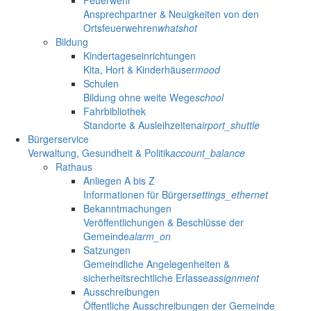
Feuerwehr
Ansprechpartner & Neuigkeiten von den
Ortsfeuerwehren
whatshot
Bildung
Kindertageseinrichtungen
Kita, Hort & Kinderhäuser
mood
Schulen
Bildung ohne weite Wege
school
Fahrbibliothek
Standorte & Ausleihzeiten
airport_shuttle
Bürgerservice
Verwaltung, Gesundheit & Politik
account_balance
Rathaus
Anliegen A bis Z
Informationen für Bürger
settings_ethernet
Bekanntmachungen
Veröffentlichungen & Beschlüsse der
Gemeinde
alarm_on
Satzungen
Gemeindliche Angelegenheiten &
sicherheitsrechtliche Erlasse
assignment
Ausschreibungen
Öffentliche Ausschreibungen der Gemeinde