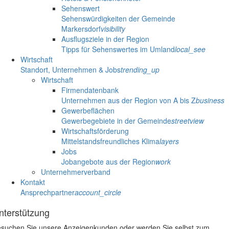
Sehenswert
Sehenswürdigkeiten der Gemeinde
Markersdorf
visibility
Ausflugsziele in der Region
Tipps für Sehenswertes im Umland
local_see
Wirtschaft
Standort, Unternehmen & Jobs
trending_up
Wirtschaft
Firmendatenbank
Unternehmen aus der Region von A bis Z
business
Gewerbeflächen
Gewerbegebiete in der Gemeinde
streetview
Wirtschaftsförderung
Mittelstandsfreundliches Klima
layers
Jobs
Jobangebote aus der Region
work
Unternehmerverband
Kontakt
Ansprechpartner
account_circle
nterstützung
suchen Sie unsere Anzeigenkunden oder werden Sie selbst zum