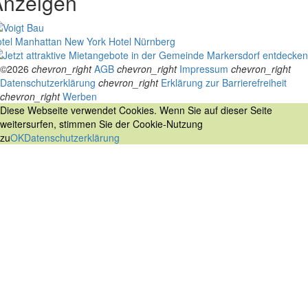
Anzeigen
tel Manhattan New York
Hotel Nürnberg
©2026
chevron_right
AGB
chevron_right
Impressum
chevron_right
Datenschutzerklärung
chevron_right
Erklärung zur Barrierefreiheit
chevron_right
Werben
Diese Webseite verwendet Cookies. Wenn Sie auf dieser Seite
weitersurfen, stimmen Sie der Cookie-Nutzung
zu
OK
Datenschutzerklärung