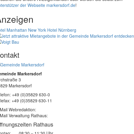
terstützer der Webseite markersdorf.de
!
Anzeigen
tel Manhattan New York
Hotel Nürnberg
ontakt
emeinde Markersdorf
rchstraße 3
829 Markersdorf
lefon: +49 (0)35829 630-0
lefax: +49 (0)35829 630-11
Mail Webredaktion:
Mail Verwaltung Rathaus:
ffnungszeiten Rathaus
ntag:
08:30 – 11:30 Uhr