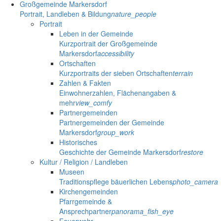
Großgemeinde Markersdorf
Portrait, Landleben & Bildung
nature_people
Portrait
Leben in der Gemeinde
Kurzportrait der Großgemeinde
Markersdorf
accessibility
Ortschaften
Kurzportraits der sieben Ortschaften
terrain
Zahlen & Fakten
Einwohnerzahlen, Flächenangaben &
mehr
view_comfy
Partnergemeinden
Partnergemeinden der Gemeinde
Markersdorf
group_work
Historisches
Geschichte der Gemeinde Markersdorf
restore
Kultur / Religion / Landleben
Museen
Traditionspflege bäuerlichen Lebens
photo_camera
Kirchengemeinden
Pfarrgemeinde &
Ansprechpartner
panorama_fish_eye