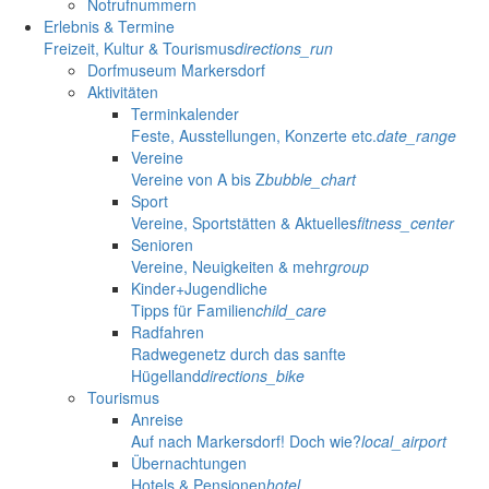
Notrufnummern
Erlebnis & Termine
Freizeit, Kultur & Tourismus
directions_run
Dorfmuseum Markersdorf
Aktivitäten
Terminkalender
Feste, Ausstellungen, Konzerte etc.
date_range
Vereine
Vereine von A bis Z
bubble_chart
Sport
Vereine, Sportstätten & Aktuelles
fitness_center
Senioren
Vereine, Neuigkeiten & mehr
group
Kinder+Jugendliche
Tipps für Familien
child_care
Radfahren
Radwegenetz durch das sanfte
Hügelland
directions_bike
Tourismus
Anreise
Auf nach Markersdorf! Doch wie?
local_airport
Übernachtungen
Hotels & Pensionen
hotel