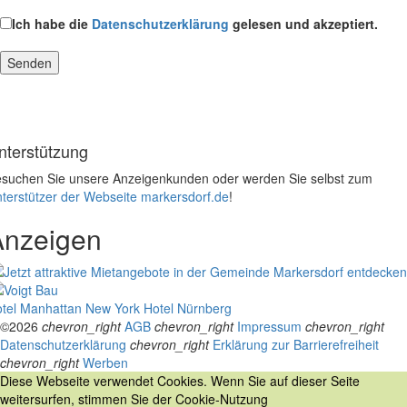
Ich habe die
Datenschutzerklärung
gelesen und akzeptiert.
nterstützung
suchen Sie unsere Anzeigenkunden oder werden Sie selbst zum
terstützer der Webseite markersdorf.de
!
Anzeigen
tel Manhattan New York
Hotel Nürnberg
©2026
chevron_right
AGB
chevron_right
Impressum
chevron_right
Datenschutzerklärung
chevron_right
Erklärung zur Barrierefreiheit
chevron_right
Werben
Diese Webseite verwendet Cookies. Wenn Sie auf dieser Seite
weitersurfen, stimmen Sie der Cookie-Nutzung