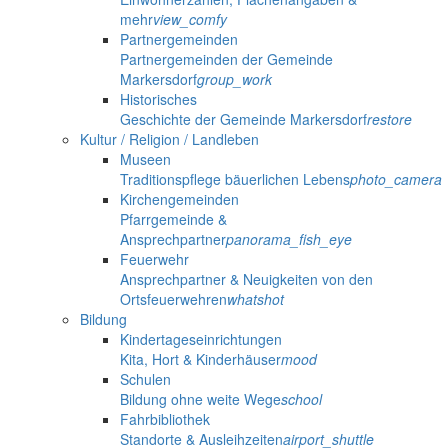
mehr
view_comfy
Partnergemeinden
Partnergemeinden der Gemeinde
Markersdorf
group_work
Historisches
Geschichte der Gemeinde Markersdorf
restore
Kultur / Religion / Landleben
Museen
Traditionspflege bäuerlichen Lebens
photo_camera
Kirchengemeinden
Pfarrgemeinde &
Ansprechpartner
panorama_fish_eye
Feuerwehr
Ansprechpartner & Neuigkeiten von den
Ortsfeuerwehren
whatshot
Bildung
Kindertageseinrichtungen
Kita, Hort & Kinderhäuser
mood
Schulen
Bildung ohne weite Wege
school
Fahrbibliothek
Standorte & Ausleihzeiten
airport_shuttle