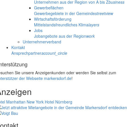
Unternehmen aus der Region von A bis Z
business
Gewerbeflächen
Gewerbegebiete in der Gemeinde
streetview
Wirtschaftsförderung
Mittelstandsfreundliches Klima
layers
Jobs
Jobangebote aus der Region
work
Unternehmerverband
Kontakt
Ansprechpartner
account_circle
nterstützung
suchen Sie unsere Anzeigenkunden oder werden Sie selbst zum
terstützer der Webseite markersdorf.de
!
Anzeigen
tel Manhattan New York
Hotel Nürnberg
ontakt