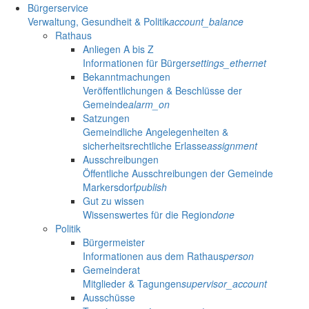
Bürgerservice
Verwaltung, Gesundheit & Politik
account_balance
Rathaus
Anliegen A bis Z
Informationen für Bürger
settings_ethernet
Bekanntmachungen
Veröffentlichungen & Beschlüsse der
Gemeinde
alarm_on
Satzungen
Gemeindliche Angelegenheiten &
sicherheitsrechtliche Erlasse
assignment
Ausschreibungen
Öffentliche Ausschreibungen der Gemeinde
Markersdorf
publish
Gut zu wissen
Wissenswertes für die Region
done
Politik
Bürgermeister
Informationen aus dem Rathaus
person
Gemeinderat
Mitglieder & Tagungen
supervisor_account
Ausschüsse