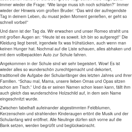
immer wieder die Frage: “Wie lange muss ich noch schlafen?” Immer
wieder der Hinweis vom großen Bruder: “Das wird der aufregendste
Tag in deinem Leben, du musst jeden Moment genießen, er geht so
schnell vorbei!”
Und dann ist der Tag da. Wir erwachen und unser Romeo strahlt uns
mit großen Augen an: “Heute ist es soweit. Ich bin so aufgeregt!” Die
Kleidung liegt bereit, irgendwie fix was frühstücken, auch wenn man
keinen Hunger hat. Nochmal auf die Liste schauen, alles abhaken und
mit dem vollbepackten Auto zur Schule fahren.
Angekommen in der Schule sind wir sehr begeistert. Wow! Es ist
wieder alles so wunderschön zurechtgemacht und dekoriert,
traditionell die Aufgabe der Schulanfänger des letzten Jahres und ihrer
Familien. “Schau mal, Mama, unsere lieben Omas und Opas sitzen
schon am Tisch.” Und da er seinen Namen schon lesen kann, fällt ihm
auch gleich das wunderschöne Holzschild auf, in dem sein Name
eingeschnitzt wurde.
Zwischen fabelhaft aufeinander abgestimmten Feldblumen,
Kerzenschein und strahlenden Kinderaugen ertönt die Musik und der
Schulanfang wird eröffnet. Alle Neulinge dürfen sich vorne auf die
Bank setzen, werden begrüßt und beglückwünscht.