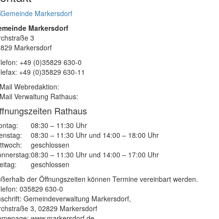
emeinde Markersdorf
rchstraße 3
829 Markersdorf
lefon: +49 (0)35829 630-0
lefax: +49 (0)35829 630-11
Mail Webredaktion:
Mail Verwaltung Rathaus:
ffnungszeiten Rathaus
ntag:
08:30 – 11:30 Uhr
enstag:
08:30 – 11:30 Uhr und 14:00 – 18:00 Uhr
ttwoch:
geschlossen
nnerstag:
08:30 – 11:30 Uhr und 14:00 – 17:00 Uhr
eitag:
geschlossen
ßerhalb der Öffnungszeiten können Termine vereinbart werden.
lefon: 035829 630-0
schrift: Gemeindeverwaltung Markersdorf,
rchstraße 3, 02829 Markersdorf
mepage: www.markersdorf.de