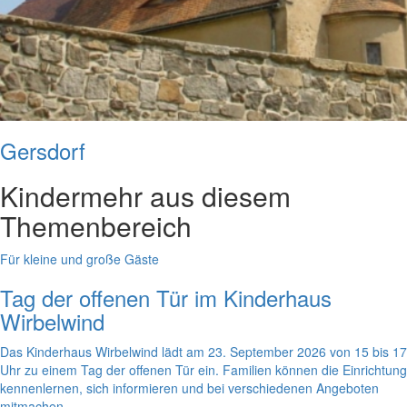
Gersdorf
Kinder
mehr aus diesem
Themenbereich
Für kleine und große Gäste
Tag der offenen Tür im Kinderhaus
Wirbelwind
Das Kinderhaus Wirbelwind lädt am 23. September 2026 von 15 bis 17
Uhr zu einem Tag der offenen Tür ein. Familien können die Einrichtung
kennenlernen, sich informieren und bei verschiedenen Angeboten
mitmachen.