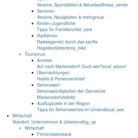
Vereine, Sportstätten & Aktuelles
fitness_center
Senioren
Vereine, Neuigkeiten & mehr
group
Kinder+Jugendliche
Tipps für Familien
child_care
Radfahren
Radwegenetz durch das sanfte
Hügelland
directions_bike
Tourismus
Anreise
Auf nach Markersdorf! Doch wie?
local_airport
Übernachtungen
Hotels & Pensionen
hotel
Sehenswert
Sehenswürdigkeiten der Gemeinde
Markersdorf
visibility
Ausflugsziele in der Region
Tipps für Sehenswertes im Umland
local_see
Wirtschaft
Standort, Unternehmen & Jobs
trending_up
Wirtschaft
Firmendatenbank