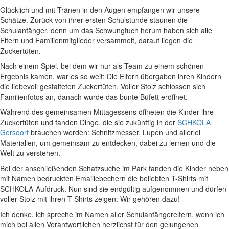
Glücklich und mit Tränen in den Augen empfangen wir unsere
Schätze. Zurück von ihrer ersten Schulstunde staunen die
Schulanfänger, denn um das Schwungtuch herum haben sich alle
Eltern und Familienmitglieder versammelt, darauf liegen die
Zuckertüten.
Nach einem Spiel, bei dem wir nur als Team zu einem schönen
Ergebnis kamen, war es so weit: Die Eltern übergaben ihren Kindern
die liebevoll gestalteten Zuckertüten. Voller Stolz schlossen sich
Familienfotos an, danach wurde das bunte Büfett eröffnet.
Während des gemeinsamen Mittagessens öffneten die Kinder ihre
Zuckertüten und fanden Dinge, die sie zukünftig in der
SCHKOLA
Gersdorf
brauchen werden: Schnitzmesser, Lupen und allerlei
Materialien, um gemeinsam zu entdecken, dabei zu lernen und die
Welt zu verstehen.
Bei der anschließenden Schatzsuche im Park fanden die Kinder neben
mit Namen bedruckten Emaillebechern die beliebten T-Shirts mit
SCHKOLA-Aufdruck. Nun sind sie endgültig aufgenommen und dürfen
voller Stolz mit ihren T-Shirts zeigen: Wir gehören dazu!
Ich denke, ich spreche im Namen aller Schulanfängereltern, wenn ich
mich bei allen Verantwortlichen herzlichst für den gelungenen