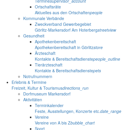
Termine
supervisor_account
Ortschaftsräte
Aktuelles aus den Ortschaften
people
Kommunale Verbände
Zweckverband Gewerbegebiet
Görlitz-Markersdorf Am Hoterberg
streetview
Gesundheit
Apothekenbereitschaft
Apothekenbereitschaft in Görlitz
store
Ärzteschaft
Kontakte & Bereitschaftsdienste
people_outline
Tierärzteschaft
Kontakte & Bereitschaftsdienste
pets
Notrufnummern
Erlebnis & Termine
Freizeit, Kultur & Tourismus
directions_run
Dorfmuseum Markersdorf
Aktivitäten
Terminkalender
Feste, Ausstellungen, Konzerte etc.
date_range
Vereine
Vereine von A bis Z
bubble_chart
Sport