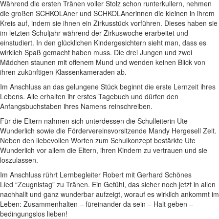
Während die ersten Tränen voller Stolz schon runterkullern, nehmen
die großen SCHKOLAner und SCHKOLAnerinnen die kleinen in ihrem
Kreis auf, indem sie ihnen ein Zirkusstück vorführen. Dieses haben sie
im letzten Schuljahr während der Zirkuswoche erarbeitet und
einstudiert. In den glücklichen Kindergesichtern sieht man, dass es
wirklich Spaß gemacht haben muss. Die drei Jungen und zwei
Mädchen staunen mit offenem Mund und wenden keinen Blick von
ihren zukünftigen Klassenkameraden ab.
Im Anschluss an das gelungene Stück beginnt die erste Lernzeit ihres
Lebens. Alle erhalten ihr erstes Tagebuch und dürfen den
Anfangsbuchstaben ihres Namens reinschreiben.
Für die Eltern nahmen sich unterdessen die Schulleiterin Ute
Wunderlich sowie die Fördervereinsvorsitzende Mandy Hergesell Zeit.
Neben den liebevollen Worten zum Schulkonzept bestärkte Ute
Wunderlich vor allem die Eltern, ihren Kindern zu vertrauen und sie
loszulassen.
Im Anschluss rührt Lernbegleiter Robert mit Gerhard Schönes
Lied “Zeugnistag” zu Tränen. Ein Gefühl, das sicher noch jetzt in allen
nachhallt und ganz wunderbar aufzeigt, worauf es wirklich ankommt im
Leben: Zusammenhalten – füreinander da sein – Halt geben –
bedingungslos lieben!