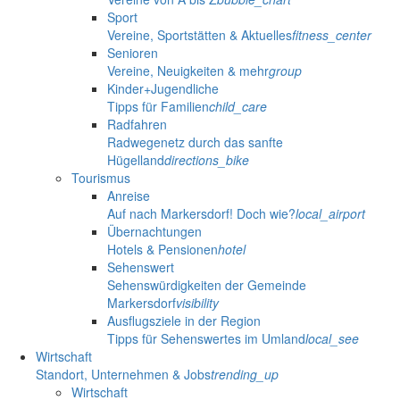
Sport
Vereine, Sportstätten & Aktuelles
fitness_center
Senioren
Vereine, Neuigkeiten & mehr
group
Kinder+Jugendliche
Tipps für Familien
child_care
Radfahren
Radwegenetz durch das sanfte
Hügelland
directions_bike
Tourismus
Anreise
Auf nach Markersdorf! Doch wie?
local_airport
Übernachtungen
Hotels & Pensionen
hotel
Sehenswert
Sehenswürdigkeiten der Gemeinde
Markersdorf
visibility
Ausflugsziele in der Region
Tipps für Sehenswertes im Umland
local_see
Wirtschaft
Standort, Unternehmen & Jobs
trending_up
Wirtschaft