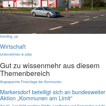
trending_up
Wirtschaft
Unternehmen & Jobs
Gut zu wissen
mehr aus diesem
Themenbereich
Angespannte Finanzlage der Kommunen
Markersdorf beteiligt sich an bundesweiter
Aktion „Kommunen am Limit“
Am 22. Juni 2026 machten Städte, Landkreise und Gemeinden auf die