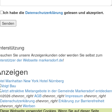
Ich habe die
Datenschutzerklärung
gelesen und akzeptiert.
nterstützung
suchen Sie unsere Anzeigenkunden oder werden Sie selbst zum
terstützer der Webseite markersdorf.de
!
Anzeigen
tel Manhattan New York
Hotel Nürnberg
©2026
chevron_right
AGB
chevron_right
Impressum
chevron_right
Datenschutzerklärung
chevron_right
Erklärung zur Barrierefreiheit
chevron_right
Werben
Diese Webseite verwendet Cookies. Wenn Sie auf dieser Seite