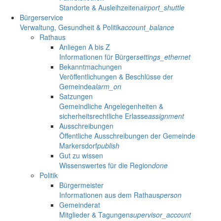
Standorte & Ausleihzeiten
airport_shuttle
Bürgerservice
Verwaltung, Gesundheit & Politik
account_balance
Rathaus
Anliegen A bis Z
Informationen für Bürger
settings_ethernet
Bekanntmachungen
Veröffentlichungen & Beschlüsse der
Gemeinde
alarm_on
Satzungen
Gemeindliche Angelegenheiten &
sicherheitsrechtliche Erlasse
assignment
Ausschreibungen
Öffentliche Ausschreibungen der Gemeinde
Markersdorf
publish
Gut zu wissen
Wissenswertes für die Region
done
Politik
Bürgermeister
Informationen aus dem Rathaus
person
Gemeinderat
Mitglieder & Tagungen
supervisor_account