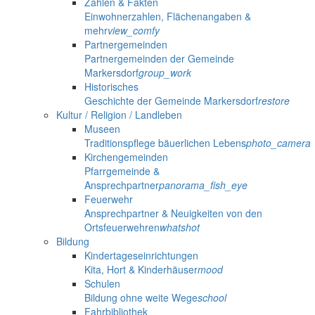
Zahlen & Fakten
Einwohnerzahlen, Flächenangaben &
mehr
view_comfy
Partnergemeinden
Partnergemeinden der Gemeinde
Markersdorf
group_work
Historisches
Geschichte der Gemeinde Markersdorf
restore
Kultur / Religion / Landleben
Museen
Traditionspflege bäuerlichen Lebens
photo_camera
Kirchengemeinden
Pfarrgemeinde &
Ansprechpartner
panorama_fish_eye
Feuerwehr
Ansprechpartner & Neuigkeiten von den
Ortsfeuerwehren
whatshot
Bildung
Kindertageseinrichtungen
Kita, Hort & Kinderhäuser
mood
Schulen
Bildung ohne weite Wege
school
Fahrbibliothek