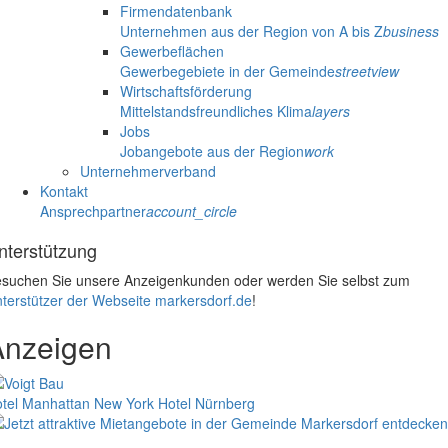
Firmendatenbank
Unternehmen aus der Region von A bis Z
business
Gewerbeflächen
Gewerbegebiete in der Gemeinde
streetview
Wirtschaftsförderung
Mittelstandsfreundliches Klima
layers
Jobs
Jobangebote aus der Region
work
Unternehmerverband
Kontakt
Ansprechpartner
account_circle
nterstützung
suchen Sie unsere Anzeigenkunden oder werden Sie selbst zum
terstützer der Webseite markersdorf.de
!
Anzeigen
tel Manhattan New York
Hotel Nürnberg