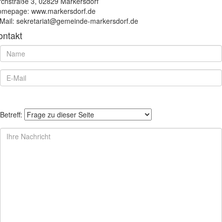
rchstraße 3, 02829 Markersdorf
mepage: www.markersdorf.de
Mail: sekretariat@gemeinde-markersdorf.de
ontakt
Betreff: