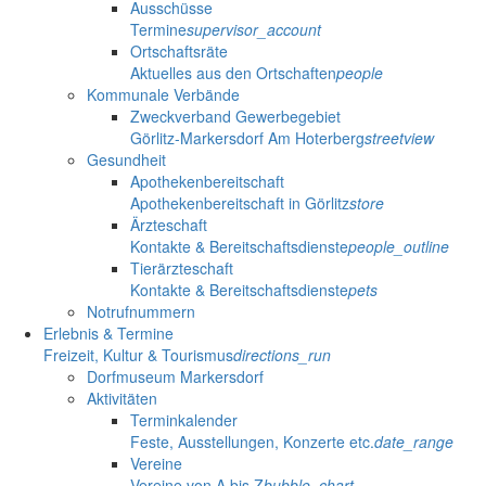
Ausschüsse
Termine
supervisor_account
Ortschaftsräte
Aktuelles aus den Ortschaften
people
Kommunale Verbände
Zweckverband Gewerbegebiet
Görlitz-Markersdorf Am Hoterberg
streetview
Gesundheit
Apothekenbereitschaft
Apothekenbereitschaft in Görlitz
store
Ärzteschaft
Kontakte & Bereitschaftsdienste
people_outline
Tierärzteschaft
Kontakte & Bereitschaftsdienste
pets
Notrufnummern
Erlebnis & Termine
Freizeit, Kultur & Tourismus
directions_run
Dorfmuseum Markersdorf
Aktivitäten
Terminkalender
Feste, Ausstellungen, Konzerte etc.
date_range
Vereine
Vereine von A bis Z
bubble_chart