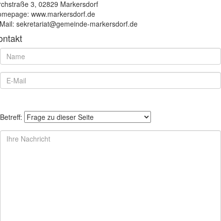
rchstraße 3, 02829 Markersdorf
mepage: www.markersdorf.de
Mail: sekretariat@gemeinde-markersdorf.de
ontakt
Betreff: