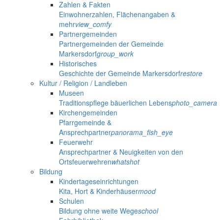
Zahlen & Fakten
Einwohnerzahlen, Flächenangaben &
mehr
view_comfy
Partnergemeinden
Partnergemeinden der Gemeinde
Markersdorf
group_work
Historisches
Geschichte der Gemeinde Markersdorf
restore
Kultur / Religion / Landleben
Museen
Traditionspflege bäuerlichen Lebens
photo_camera
Kirchengemeinden
Pfarrgemeinde &
Ansprechpartner
panorama_fish_eye
Feuerwehr
Ansprechpartner & Neuigkeiten von den
Ortsfeuerwehren
whatshot
Bildung
Kindertageseinrichtungen
Kita, Hort & Kinderhäuser
mood
Schulen
Bildung ohne weite Wege
school