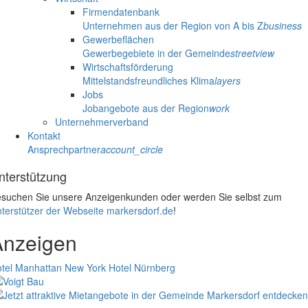
Firmendatenbank
Unternehmen aus der Region von A bis Z
business
Gewerbeflächen
Gewerbegebiete in der Gemeinde
streetview
Wirtschaftsförderung
Mittelstandsfreundliches Klima
layers
Jobs
Jobangebote aus der Region
work
Unternehmerverband
Kontakt
Ansprechpartner
account_circle
nterstützung
suchen Sie unsere Anzeigenkunden oder werden Sie selbst zum
terstützer der Webseite markersdorf.de
!
Anzeigen
tel Manhattan New York
Hotel Nürnberg