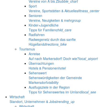
Vereine von A bis Z
bubble_chart
Sport
Vereine, Sportstätten & Aktuelles
fitness_center
Senioren
Vereine, Neuigkeiten & mehr
group
Kinder+Jugendliche
Tipps für Familien
child_care
Radfahren
Radwegenetz durch das sanfte
Hügelland
directions_bike
Tourismus
Anreise
Auf nach Markersdorf! Doch wie?
local_airport
Übernachtungen
Hotels & Pensionen
hotel
Sehenswert
Sehenswürdigkeiten der Gemeinde
Markersdorf
visibility
Ausflugsziele in der Region
Tipps für Sehenswertes im Umland
local_see
Wirtschaft
Standort, Unternehmen & Jobs
trending_up
Wirtschaft