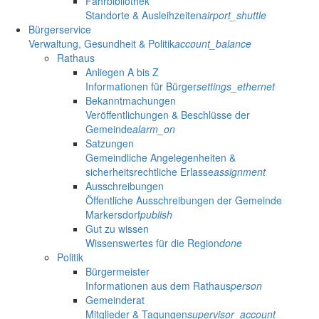
Fahrbibliothek
Standorte & Ausleihzeiten
airport_shuttle
Bürgerservice
Verwaltung, Gesundheit & Politik
account_balance
Rathaus
Anliegen A bis Z
Informationen für Bürger
settings_ethernet
Bekanntmachungen
Veröffentlichungen & Beschlüsse der
Gemeinde
alarm_on
Satzungen
Gemeindliche Angelegenheiten &
sicherheitsrechtliche Erlasse
assignment
Ausschreibungen
Öffentliche Ausschreibungen der Gemeinde
Markersdorf
publish
Gut zu wissen
Wissenswertes für die Region
done
Politik
Bürgermeister
Informationen aus dem Rathaus
person
Gemeinderat
Mitglieder & Tagungen
supervisor_account