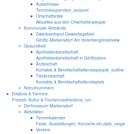
Ausschüsse
Termine
supervisor_account
Ortschaftsräte
Aktuelles aus den Ortschaften
people
Kommunale Verbände
Zweckverband Gewerbegebiet
Görlitz-Markersdorf Am Hoterberg
streetview
Gesundheit
Apothekenbereitschaft
Apothekenbereitschaft in Görlitz
store
Ärzteschaft
Kontakte & Bereitschaftsdienste
people_outline
Tierärzteschaft
Kontakte & Bereitschaftsdienste
pets
Notrufnummern
Erlebnis & Termine
Freizeit, Kultur & Tourismus
directions_run
Dorfmuseum Markersdorf
Aktivitäten
Terminkalender
Feste, Ausstellungen, Konzerte etc.
date_range
Vereine