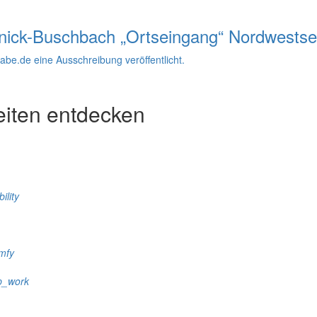
ernick-Buschbach „Ortseingang“ Nordwestse
be.de eine Ausschreibung veröffentlicht.
eiten entdecken
ility
mfy
p_work