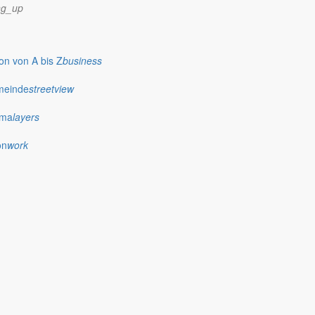
ng_up
n von A bis Z
business
meinde
streetview
ima
layers
on
work
e
agenwerder