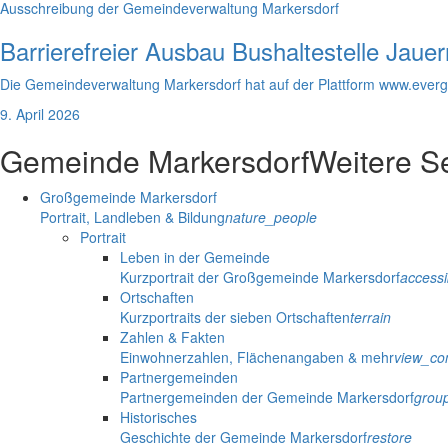
Ausschreibung der Gemeindeverwaltung Markersdorf
Barrierefreier Ausbau Bushaltestelle Jau
Die Gemeindeverwaltung Markersdorf hat auf der Plattform www.everga
9. April 2026
Gemeinde Markersdorf
Weitere S
Großgemeinde Markersdorf
Portrait, Landleben & Bildung
nature_people
Portrait
Leben in der Gemeinde
Kurzportrait der Großgemeinde Markersdorf
accessib
Ortschaften
Kurzportraits der sieben Ortschaften
terrain
Zahlen & Fakten
Einwohnerzahlen, Flächenangaben & mehr
view_co
Partnergemeinden
Partnergemeinden der Gemeinde Markersdorf
grou
Historisches
Geschichte der Gemeinde Markersdorf
restore