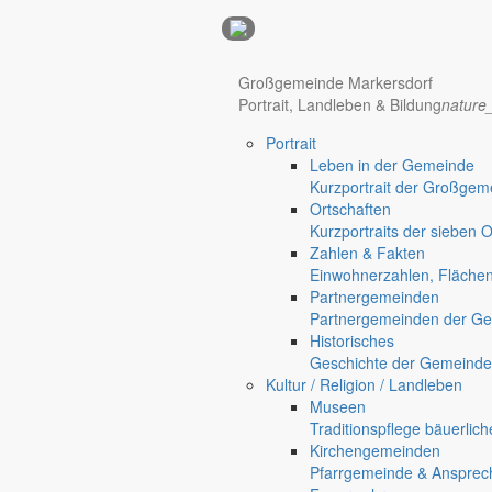
Anzeigen
Großgemeinde Markersdorf
Portrait, Landleben & Bildung
nature
Hotel Manhattan New York
Hotel Nürnberg
Portrait
Regional werben auf markersdorf.de!
anzeigen@gemeinde-markers
Leben in der Gemeinde
Home
Kurzportrait der Großgem
Markersdorf
Ortschaften
Deutsch-Paulsdorf
Kurzportraits der sieben 
Holtendorf
Zahlen & Fakten
Gersdorf
Einwohnerzahlen, Fläche
Partnergemeinden
Friedersdorf
Partnergemeinden der Ge
Pfaffendorf
Historisches
Jauernick-Buschbach
Geschichte der Gemeinde
Bekanntmachung des Zweckverband Wasserversorgung Ostritz-Reich
Kultur / Religion / Landleben
Museen
Haushaltssatzung 2024 zur ö
Traditionspflege bäuerlic
Kirchengemeinden
Pfarrgemeinde & Ansprec
Bekanntmachungen