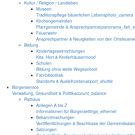
Kultur / Religion / Landleben
Museen
Traditionspflege bäuerlichen Lebens
photo_camera
Kirchengemeinden
Pfarrgemeinde & Ansprechpartner
panorama_fish_
Feuerwehr
Ansprechpartner & Neuigkeiten von den Ortsfeuer
Bildung
Kindertageseinrichtungen
Kita, Hort & Kinderhäuser
mood
Schulen
Bildung ohne weite Wege
school
Fahrbibliothek
Standorte & Ausleihzeiten
airport_shuttle
Bürgerservice
Verwaltung, Gesundheit & Politik
account_balance
Rathaus
Anliegen A bis Z
Informationen für Bürger
settings_ethernet
Bekanntmachungen
Veröffentlichungen & Beschlüsse der Gemeinde
ala
Satzungen