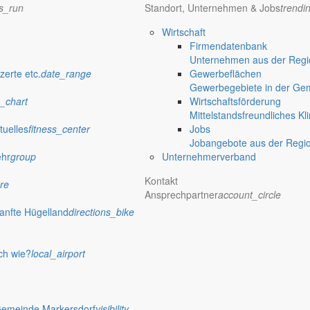
ns_run
Standort, Unternehmen & Jobs
trendi
Wirtschaft
Firmendatenbank
Unternehmen aus der Regio
zerte etc.
date_range
Gewerbeflächen
Gewerbegebiete in der Ge
_chart
Wirtschaftsförderung
Mittelstandsfreundliches Kl
tuelles
fitness_center
Jobs
Jobangebote aus der Regi
ehr
group
Unternehmerverband
esem Themenbereich
Kontakt
re
Ansprechpartner
account_circle
anfte Hügelland
directions_bike
17 „Parkplatz Am See“ am Berzdorfer Se
planes BS 17 „Parkplatz Am See“ am Berzdorfer See im Ortsteil H
ch wie?
local_airport
Gemeinde Markersdorf
visibility