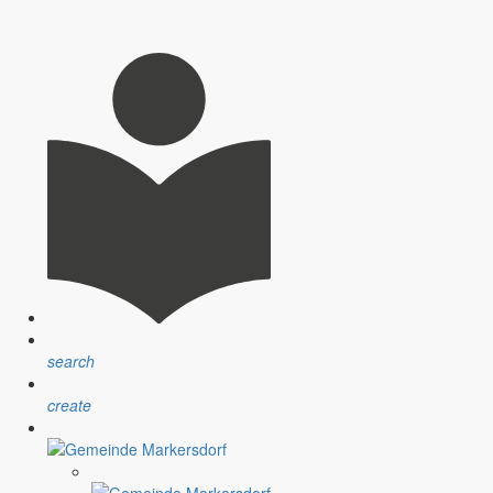
arkersdorf“.
rfer See
fer See
search
ee
create
e.