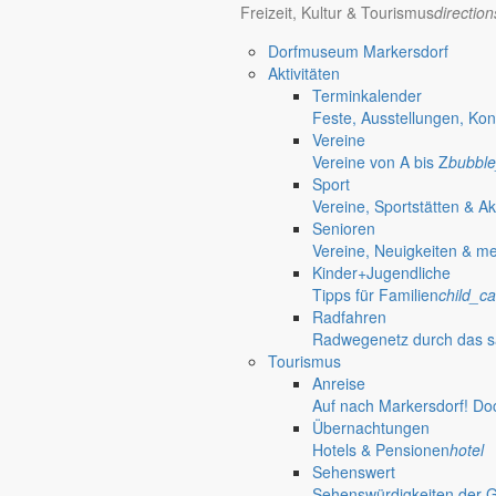
Freizeit, Kultur & Tourismus
directio
alarm_on
Dorfmuseum Markersdorf
Bekanntmachungen
Aktivitäten
Terminkalender
Redaktionelle Wiedergabe amtlicher Informationen
Feste, Ausstellungen, Kon
location_on
Vereine
Vereine von A bis Z
bubble
Rathaus
Sport
Vereine, Sportstätten & Ak
Informationen aus dem Rathaus
Senioren
Vereine, Neuigkeiten & m
Bekanntmachungen
mehr aus di
Kinder+Jugendliche
Tipps für Familien
child_ca
Bekanntmachung
Radfahren
Radwegenetz durch das s
Vorhabenbezogenen Bebauungsplanes BS 
Tourismus
Anreise
Bekanntmachung der Genehmigung des Vorhabenbezogenen Bebauungs
Auf nach Markersdorf! Do
14. Juli 2026
get_app
Übernachtungen
Einladung
Hotels & Pensionen
hotel
Sehenswert
Öffentliche Tagung des Gemeinderates
Sehenswürdigkeiten der 