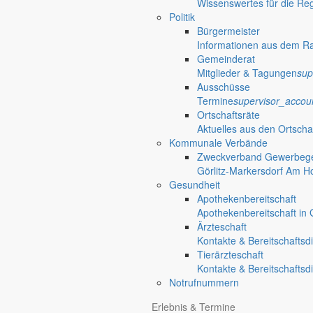
Wissenswertes für die Re
Fr 09:00 – 11:30 Uhr
Politik
Bürgermeister
gez. Weise
Informationen aus dem R
Verbandsvorsitzender
Gemeinderat
Mitglieder & Tagungen
sup
Verknüpfungen
Haushaltssatzung 
Ausschüsse
Termine
supervisor_accou
Ortschaftsräte
Aktuelles aus den Ortscha
Kommunale Verbände
Zweckverband Gewerbege
Görlitz-Markersdorf Am H
Gesundheit
Apothekenbereitschaft
Apothekenbereitschaft in G
Ärzteschaft
Kontakte & Bereitschaftsd
Tierärzteschaft
Kontakte & Bereitschaftsd
Notrufnummern
Erlebnis & Termine