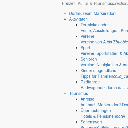
Freizeit, Kultur & Tourismus
directio
Bürger können bis 8. Juli Stellungnahmen abgeben
Dorfmuseum Markersdorf
Bebauungsplan für Erweiterung der Bre
Aktivitäten
Terminkalender
Die Gemeinde Markersdorf informiert über die frühzeitige Beteiligun
Feste, Ausstellungen, Kon
Vereine
8. Juni 2026
Vereine von A bis Z
bubble
Bekanntmachung über die öffentliche Auslegung
Sport
Vereine, Sportstätten & Ak
Vorhabenbezogener Bebauungsplan „BS 13
Senioren
Vereine, Neuigkeiten & m
Bekanntmachung über die öffentliche Auslegung des Vorhabenbezogen
Kinder+Jugendliche
4. Juni 2026
get_app
Tipps für Familien
child_ca
Bekanntmachung über die öffentliche Auslegung
Radfahren
Radwegenetz durch das s
Vorhabenbezogener Bebauungsplan „BS 14
Tourismus
Anreise
Bekanntmachung über die öffentliche Auslegung des Vorhabenbezogen
Auf nach Markersdorf! Do
4. Juni 2026
get_app
Übernachtungen
Einladung
Hotels & Pensionen
hotel
Sehenswert
Öffentliche Tagung des Gemeinderates
Sehenswürdigkeiten der 