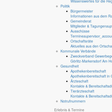
Wissenswertes für die Re
Bekanntmachungen
Politik
Bürgermeister
Informationen aus dem R
Redaktionelle Wiedergabe amtlicher Informationen
Gemeinderat
location_on
Mitglieder & Tagungen
sup
Rathaus
Ausschüsse
Termine
supervisor_accou
Informationen aus dem Rathaus
Ortschaftsräte
Aktuelles aus den Ortscha
Bekanntmachungen
mehr aus di
Kommunale Verbände
Zweckverband Gewerbege
Bekanntmachung
Görlitz-Markersdorf Am H
Gesundheit
Vorhabenbezogenen Bebauungsplanes BS 
Apothekenbereitschaft
Apothekenbereitschaft in G
Bekanntmachung der Genehmigung des Vorhabenbezogenen Bebauungs
Ärzteschaft
Kontakte & Bereitschaftsd
14. Juli 2026
get_app
Tierärzteschaft
Einladung
Kontakte & Bereitschaftsd
Notrufnummern
Öffentliche Tagung des Gemeinderates
Erlebnis & Termine
Am 11. Juni 2026 um 18:30 Uhr findet im Rathaus Markersdorf die näch