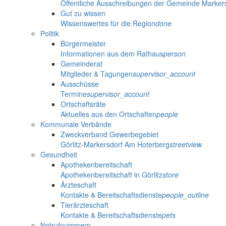
Öffentliche Ausschreibungen der Gemeinde Marker
Gut zu wissen
Wissenswertes für die Region
done
Politik
Bürgermeister
Informationen aus dem Rathaus
person
Gemeinderat
Mitglieder & Tagungen
supervisor_account
Ausschüsse
Termine
supervisor_account
Ortschaftsräte
Aktuelles aus den Ortschaften
people
Kommunale Verbände
Zweckverband Gewerbegebiet
Görlitz-Markersdorf Am Hoterberg
streetview
Gesundheit
Apothekenbereitschaft
Apothekenbereitschaft in Görlitz
store
Ärzteschaft
Kontakte & Bereitschaftsdienste
people_outline
Tierärzteschaft
Kontakte & Bereitschaftsdienste
pets
Notrufnummern