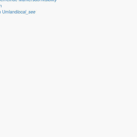
n
te öffentliche Gemeinderatssitzung statt.
im Umland
local_see
und Grundschule
e Grundschule sowie zwei Kindertageseinrichtungen neu aus.
tz-Markersdorf öffentlich ausgelegt
ai 2026 im Rathaus der Gemeinde Markersdorf, Zimmer 6, zu den festgel
ste öffentliche Gemeinderatssitzung statt.