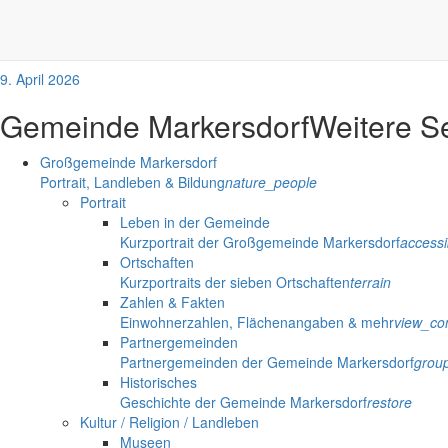
Barrierefreier Ausbau Bushaltestelle Jau
Die Gemeindeverwaltung Markersdorf hat auf der Plattform www.everga
9. April 2026
Gemeinde Markersdorf
Weitere S
Großgemeinde Markersdorf
Portrait, Landleben & Bildung
nature_people
Portrait
Leben in der Gemeinde
Kurzportrait der Großgemeinde Markersdorf
accessib
Ortschaften
Kurzportraits der sieben Ortschaften
terrain
Zahlen & Fakten
Einwohnerzahlen, Flächenangaben & mehr
view_co
Partnergemeinden
Partnergemeinden der Gemeinde Markersdorf
grou
Historisches
Geschichte der Gemeinde Markersdorf
restore
Kultur / Religion / Landleben
Museen