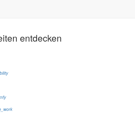
ernick-Buschbach „Ortseingang“ Nordwestse
be.de eine Ausschreibung veröffentlicht.
eiten entdecken
ility
mfy
p_work