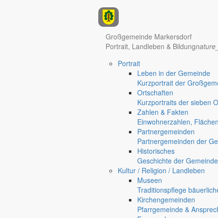
Anzeigen
Großgemeinde Markersdorf
Portrait, Landleben & Bildung
nature
Hotel Manhattan New York
Hotel Nürnberg
Portrait
Regional werben auf markersdorf.de!
anzeigen@gemeinde-markers
Leben in der Gemeinde
Home
Kurzportrait der Großgem
Markersdorf
Ortschaften
Deutsch-Paulsdorf
Kurzportraits der sieben 
Holtendorf
Zahlen & Fakten
Gersdorf
Einwohnerzahlen, Fläche
Partnergemeinden
Friedersdorf
Partnergemeinden der Ge
Pfaffendorf
Historisches
Jauernick-Buschbach
Geschichte der Gemeinde
Fortschreibung des Lärmaktionsplan
Kultur / Religion / Landleben
Museen
Maßnahmen zur Lärmreduzie
Traditionspflege bäuerlic
Kirchengemeinden
Pfarrgemeinde & Ansprec
Bekanntmachungen