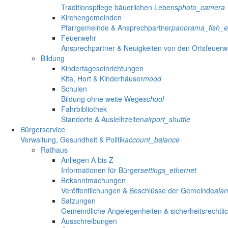
Traditionspflege bäuerlichen Lebens
photo_camera
Kirchengemeinden
Pfarrgemeinde & Ansprechpartner
panorama_fish_
Feuerwehr
Ansprechpartner & Neuigkeiten von den Ortsfeuer
Bildung
Kindertageseinrichtungen
Kita, Hort & Kinderhäuser
mood
Schulen
Bildung ohne weite Wege
school
Fahrbibliothek
Standorte & Ausleihzeiten
airport_shuttle
Bürgerservice
Verwaltung, Gesundheit & Politik
account_balance
Rathaus
Anliegen A bis Z
Informationen für Bürger
settings_ethernet
Bekanntmachungen
Veröffentlichungen & Beschlüsse der Gemeinde
ala
Satzungen
Gemeindliche Angelegenheiten & sicherheitsrechtli
Ausschreibungen