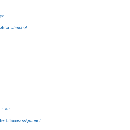
eye
wehren
whatshot
rm_on
che Erlasse
assignment