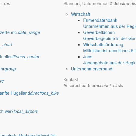
ns_run
Standort, Unternehmen & Jobs
trendi
Wirtschaft
wes GmbH
Firmendatenbank
Unternehmen aus der Regio
g der Öffentlichkeit zum Vorhabenbezogenen Bebauungsplan „Brewes – M
zerte etc.
date_range
Gewerbeflächen
Gewerbegebiete in der Ge
_chart
Wirtschaftsförderung
Mittelstandsfreundliches Kl
tuelles
fitness_center
Jobs
 - Seehäuser Insel der Sinne“ am Berzdo
Jobangebote aus der Regi
ehr
group
Unternehmerverband
en Bebauungsplanes „BS 13 - Seehäuser Insel der Sinne“ am Berzdor
Kontakt
re
Ansprechpartner
account_circle
anfte Hügelland
directions_bike
 – Südliche Hafenzeile“ am Berzdorfer S
en Bebauungsplanes „BS 14 – Südliche Hafenzeile“ am Berzdorfer Se
ch wie?
local_airport
Gemeinde Markersdorf
visibility