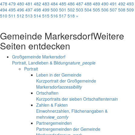
478
479
480
481
482
483
484
485
486
487
488
489
490
491
492
493
494
495
496
497
498
499
500
501
502
503
504
505
506
507
508
509
510
511
512
513
514
515
516
517
518
»
Gemeinde Markersdorf
Weitere
Seiten entdecken
Großgemeinde Markersdorf
Portrait, Landleben & Bildung
nature_people
Portrait
Leben in der Gemeinde
Kurzportrait der Großgemeinde
Markersdorf
accessibility
Ortschaften
Kurzportraits der sieben Ortschaften
terrain
Zahlen & Fakten
Einwohnerzahlen, Flächenangaben &
mehr
view_comfy
Partnergemeinden
Partnergemeinden der Gemeinde