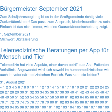
Bürgermeister September 2021
Zum Schuljahresbeginn gibt es in der Großgemeinde richtig viele
Zuckertütenkinder! Das passt zum Anspruch, kinderfreundlich zu sein.
Einfach ist das nicht immer, wie eine Quarantäneentscheidung zeigt.
1. September 2021
Stichwort Digitalisierung
Telemedizinische Beratungen per App für
Mensch und Tier
Telemedizin hat viele Aspekte, einer davon betrifft das Arzt-Patienten-
Verhältnis. Angewendet wird sich sowohl im humanmedizinischen wie
auch im veterinärmedizinischen Bereich. Was kann sie leisten?
31. August 2021
«
1
2
3
4
5
6
7
8
9
10
11
12
13
14
15
16
17
18
19
20
21
22
23
24
25
26
27
28
29
30
31
32
33
34
35
36
37
38
39
40
41
42
43
44
45
46
47
48
49
50
51
52
53
54
55
56
57
58
59
60
61
62
63
64
65
66
67
68
69
70
71
72
73
74
75
76
77
78
79
80
81
82
83
84
85
86
87
88
89
90
91
92
93
94
95
96
97
98
99
100
101
102
103
104
105
106
107
108
109