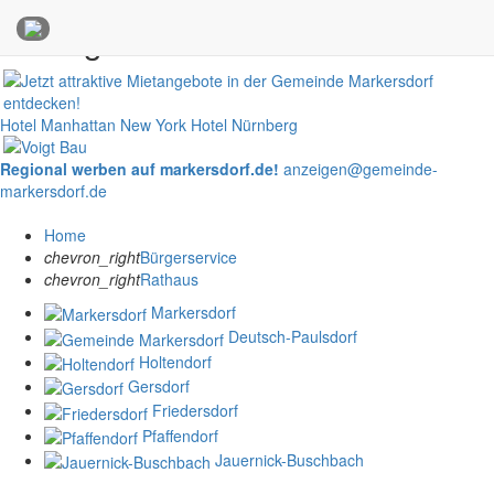
Anzeigen
Hotel Manhattan New York
Hotel Nürnberg
Regional werben auf markersdorf.de!
anzeigen@gemeinde-
markersdorf.de
Home
chevron_right
Bürgerservice
chevron_right
Rathaus
Markersdorf
Deutsch-Paulsdorf
Holtendorf
Gersdorf
Friedersdorf
Pfaffendorf
Jauernick-Buschbach