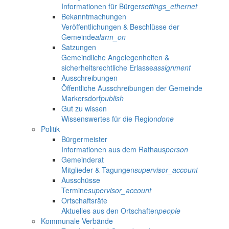
Informationen für Bürger
settings_ethernet
Bekanntmachungen
Veröffentlichungen & Beschlüsse der
Gemeinde
alarm_on
Satzungen
Gemeindliche Angelegenheiten &
sicherheitsrechtliche Erlasse
assignment
Ausschreibungen
Öffentliche Ausschreibungen der Gemeinde
Markersdorf
publish
Gut zu wissen
Wissenswertes für die Region
done
Politik
Bürgermeister
Informationen aus dem Rathaus
person
Gemeinderat
Mitglieder & Tagungen
supervisor_account
Ausschüsse
Termine
supervisor_account
Ortschaftsräte
Aktuelles aus den Ortschaften
people
Kommunale Verbände