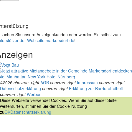
nterstützung
suchen Sie unsere Anzeigenkunden oder werden Sie selbst zum
terstützer der Webseite markersdorf.de
!
Anzeigen
tel Manhattan New York
Hotel Nürnberg
©2026
chevron_right
AGB
chevron_right
Impressum
chevron_right
Datenschutzerklärung
chevron_right
Erklärung zur Barrierefreiheit
chevron_right
Werben
Diese Webseite verwendet Cookies. Wenn Sie auf dieser Seite
weitersurfen, stimmen Sie der Cookie-Nutzung
zu
OK
Datenschutzerklärung