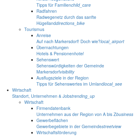
Tipps für Familien
child_care
Radfahren
Radwegenetz durch das sanfte
Hügelland
directions_bike
Tourismus
Anreise
Auf nach Markersdorf! Doch wie?
local_airport
Übernachtungen
Hotels & Pensionen
hotel
Sehenswert
Sehenswürdigkeiten der Gemeinde
Markersdorf
visibility
Ausflugsziele in der Region
Tipps für Sehenswertes im Umland
local_see
Wirtschaft
Standort, Unternehmen & Jobs
trending_up
Wirtschaft
Firmendatenbank
Unternehmen aus der Region von A bis Z
business
Gewerbeflächen
Gewerbegebiete in der Gemeinde
streetview
Wirtschaftsförderung