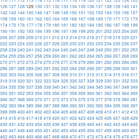
110
111
112
113
114
115
116
117
118
119
120
121
122
123
124
125
126
127
128
129
130
131
132
133
134
135
136
137
138
139
140
141
142
143
144
145
146
147
148
149
150
151
152
153
154
155
156
157
158
159
160
161
162
163
164
165
166
167
168
169
170
171
172
173
174
175
176
177
178
179
180
181
182
183
184
185
186
187
188
189
190
191
192
193
194
195
196
197
198
199
200
201
202
203
204
205
206
207
208
209
210
211
212
213
214
215
216
217
218
219
220
221
222
223
224
225
226
227
228
229
230
231
232
233
234
235
236
237
238
239
240
241
242
243
244
245
246
247
248
249
250
251
252
253
254
255
256
257
258
259
260
261
262
263
264
265
266
267
268
269
270
271
272
273
274
275
276
277
278
279
280
281
282
283
284
285
286
287
288
289
290
291
292
293
294
295
296
297
298
299
300
301
302
303
304
305
306
307
308
309
310
311
312
313
314
315
316
317
318
319
320
321
322
323
324
325
326
327
328
329
330
331
332
333
334
335
336
337
338
339
340
341
342
343
344
345
346
347
348
349
350
351
352
353
354
355
356
357
358
359
360
361
362
363
364
365
366
367
368
369
370
371
372
373
374
375
376
377
378
379
380
381
382
383
384
385
386
387
388
389
390
391
392
393
394
395
396
397
398
399
400
401
402
403
404
405
406
407
408
409
410
411
412
413
414
415
416
417
418
419
420
421
422
423
424
425
426
427
428
429
430
431
432
433
434
435
436
437
438
439
440
441
442
443
444
445
446
447
448
449
450
451
452
453
454
455
456
457
458
459
460
461
462
463
464
465
466
467
468
469
470
471
472
473
474
475
476
477