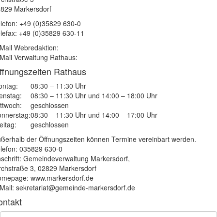
829 Markersdorf
lefon: +49 (0)35829 630-0
lefax: +49 (0)35829 630-11
Mail Webredaktion:
Mail Verwaltung Rathaus:
ffnungszeiten Rathaus
ntag:
08:30 – 11:30 Uhr
enstag:
08:30 – 11:30 Uhr und 14:00 – 18:00 Uhr
ttwoch:
geschlossen
nnerstag:
08:30 – 11:30 Uhr und 14:00 – 17:00 Uhr
eitag:
geschlossen
ßerhalb der Öffnungszeiten können Termine vereinbart werden.
lefon: 035829 630-0
schrift: Gemeindeverwaltung Markersdorf,
rchstraße 3, 02829 Markersdorf
mepage: www.markersdorf.de
Mail: sekretariat@gemeinde-markersdorf.de
ontakt