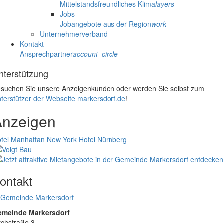
Mittelstandsfreundliches Klima
layers
Jobs
Jobangebote aus der Region
work
Unternehmerverband
Kontakt
Ansprechpartner
account_circle
nterstützung
suchen Sie unsere Anzeigenkunden oder werden Sie selbst zum
terstützer der Webseite markersdorf.de
!
Anzeigen
tel Manhattan New York
Hotel Nürnberg
ontakt
emeinde Markersdorf
rchstraße 3