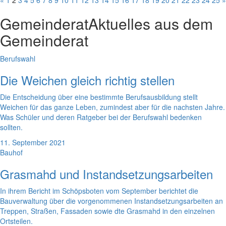
«
1
2
3
4
5
6
7
8
9
10
11
12
13
14
15
16
17
18
19
20
21
22
23
24
25
»
Gemeinderat
Aktuelles aus dem
Gemeinderat
Berufswahl
Die Weichen gleich richtig stellen
Die Entscheidung über eine bestimmte Berufsausbildung stellt
Weichen für das ganze Leben, zumindest aber für die nachsten Jahre.
Was Schüler und deren Ratgeber bei der Berufswahl bedenken
sollten.
11. September 2021
Bauhof
Grasmahd und Instandsetzungsarbeiten
In ihrem Bericht im Schöpsboten vom September berichtet die
Bauverwaltung über die vorgenommenen Instandsetzungsarbeiten an
Treppen, Straßen, Fassaden sowie dte Grasmahd in den einzelnen
Ortsteilen.