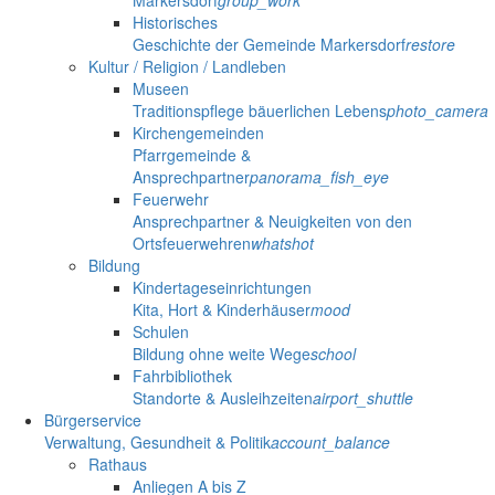
Markersdorf
group_work
Historisches
Geschichte der Gemeinde Markersdorf
restore
Kultur / Religion / Landleben
Museen
Traditionspflege bäuerlichen Lebens
photo_camera
Kirchengemeinden
Pfarrgemeinde &
Ansprechpartner
panorama_fish_eye
Feuerwehr
Ansprechpartner & Neuigkeiten von den
Ortsfeuerwehren
whatshot
Bildung
Kindertageseinrichtungen
Kita, Hort & Kinderhäuser
mood
Schulen
Bildung ohne weite Wege
school
Fahrbibliothek
Standorte & Ausleihzeiten
airport_shuttle
Bürgerservice
Verwaltung, Gesundheit & Politik
account_balance
Rathaus
Anliegen A bis Z