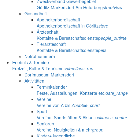
Zweckverband Gewerbegebiet
Görlitz-Markersdorf Am Hoterberg
streetview
Gesundheit
Apothekenbereitschaft
Apothekenbereitschaft in Görlitz
store
Ärzteschaft
Kontakte & Bereitschaftsdienste
people_outline
Tierärzteschaft
Kontakte & Bereitschaftsdienste
pets
Notrufnummern
Erlebnis & Termine
Freizeit, Kultur & Tourismus
directions_run
Dorfmuseum Markersdorf
Aktivitäten
Terminkalender
Feste, Ausstellungen, Konzerte etc.
date_range
Vereine
Vereine von A bis Z
bubble_chart
Sport
Vereine, Sportstätten & Aktuelles
fitness_center
Senioren
Vereine, Neuigkeiten & mehr
group
Kinder+Jugendliche