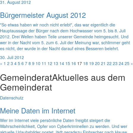
31. August 2012
Bürgermeister August 2012
"So etwas haben wir noch nicht erlebt", das war eigentlich die
Hauptaussage der Bürger nach dem Hochwasser vom 5. bis 8. Juli
2012. Drei Wellen haben Teile unserer Gemeinde heimgesucht. Und
wer in der Nacht vom 5. zum 6. Juli der Meinung war, schlimmer geht
es nicht, der wurde in der Nacht darauf eines Besseren belehrt.
30. Juli 2012
«
1
2
3
4
5
6
7
8
9
10
11
12
13
14
15
16
17
18
19
20
21
22
23
24
25
»
Gemeinderat
Aktuelles aus dem
Gemeinderat
Datenschutz
Meine Daten im Internet
Wer im Internet viele persönliche Daten freigibt steigert die
Wahrscheinlichkeit, Opfer von Cyberkriminellen zu werden. Und wer
aktuelle Urlaubsbilder postet, lädt geradezu Einbrecher nach Hause