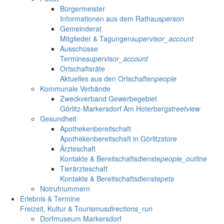
Bürgermeister
Informationen aus dem Rathaus
person
Gemeinderat
Mitglieder & Tagungen
supervisor_account
Ausschüsse
Termine
supervisor_account
Ortschaftsräte
Aktuelles aus den Ortschaften
people
Kommunale Verbände
Zweckverband Gewerbegebiet
Görlitz-Markersdorf Am Hoterberg
streetview
Gesundheit
Apothekenbereitschaft
Apothekenbereitschaft in Görlitz
store
Ärzteschaft
Kontakte & Bereitschaftsdienste
people_outline
Tierärzteschaft
Kontakte & Bereitschaftsdienste
pets
Notrufnummern
Erlebnis & Termine
Freizeit, Kultur & Tourismus
directions_run
Dorfmuseum Markersdorf