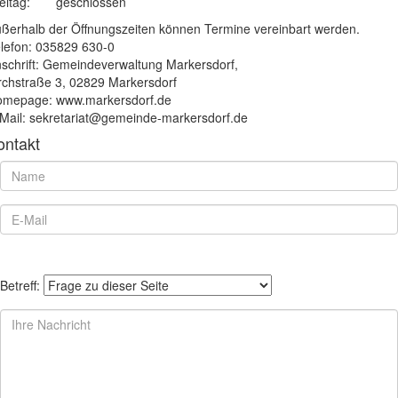
eitag:
geschlossen
ßerhalb der Öffnungszeiten können Termine vereinbart werden.
lefon: 035829 630-0
schrift: Gemeindeverwaltung Markersdorf,
rchstraße 3, 02829 Markersdorf
mepage: www.markersdorf.de
Mail: sekretariat@gemeinde-markersdorf.de
ontakt
Betreff: