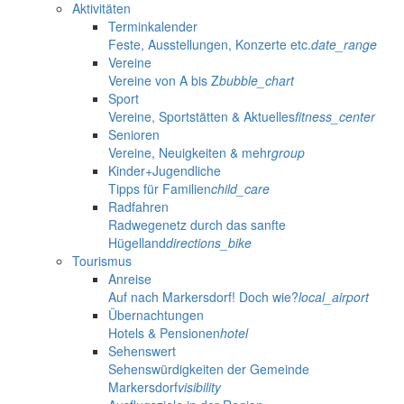
Aktivitäten
Terminkalender
Feste, Ausstellungen, Konzerte etc.
date_range
Vereine
Vereine von A bis Z
bubble_chart
Sport
Vereine, Sportstätten & Aktuelles
fitness_center
Senioren
Vereine, Neuigkeiten & mehr
group
Kinder+Jugendliche
Tipps für Familien
child_care
Radfahren
Radwegenetz durch das sanfte
Hügelland
directions_bike
Tourismus
Anreise
Auf nach Markersdorf! Doch wie?
local_airport
Übernachtungen
Hotels & Pensionen
hotel
Sehenswert
Sehenswürdigkeiten der Gemeinde
Markersdorf
visibility