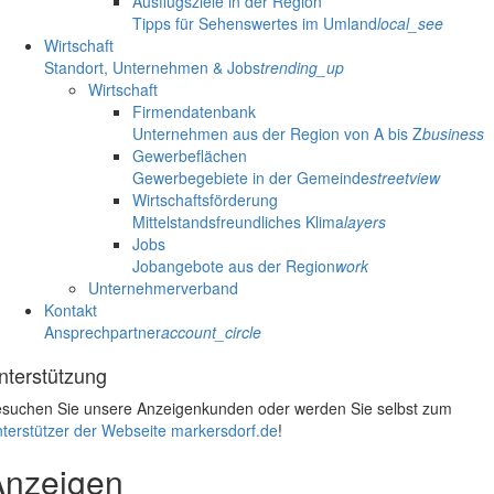
Ausflugsziele in der Region
Tipps für Sehenswertes im Umland
local_see
Wirtschaft
Standort, Unternehmen & Jobs
trending_up
Wirtschaft
Firmendatenbank
Unternehmen aus der Region von A bis Z
business
Gewerbeflächen
Gewerbegebiete in der Gemeinde
streetview
Wirtschaftsförderung
Mittelstandsfreundliches Klima
layers
Jobs
Jobangebote aus der Region
work
Unternehmerverband
Kontakt
Ansprechpartner
account_circle
nterstützung
suchen Sie unsere Anzeigenkunden oder werden Sie selbst zum
terstützer der Webseite markersdorf.de
!
Anzeigen