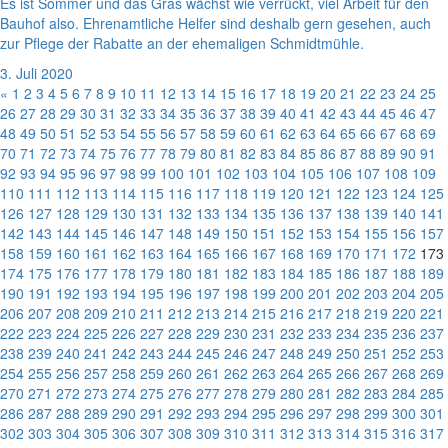
Es ist Sommer und das Gras wächst wie verrückt, viel Arbeit für den
Bauhof also. Ehrenamtliche Helfer sind deshalb gern gesehen, auch
zur Pflege der Rabatte an der ehemaligen Schmidtmühle.
3. Juli 2020
«
1
2
3
4
5
6
7
8
9
10
11
12
13
14
15
16
17
18
19
20
21
22
23
24
25
26
27
28
29
30
31
32
33
34
35
36
37
38
39
40
41
42
43
44
45
46
47
48
49
50
51
52
53
54
55
56
57
58
59
60
61
62
63
64
65
66
67
68
69
70
71
72
73
74
75
76
77
78
79
80
81
82
83
84
85
86
87
88
89
90
91
92
93
94
95
96
97
98
99
100
101
102
103
104
105
106
107
108
109
110
111
112
113
114
115
116
117
118
119
120
121
122
123
124
125
126
127
128
129
130
131
132
133
134
135
136
137
138
139
140
141
142
143
144
145
146
147
148
149
150
151
152
153
154
155
156
157
158
159
160
161
162
163
164
165
166
167
168
169
170
171
172
173
174
175
176
177
178
179
180
181
182
183
184
185
186
187
188
189
190
191
192
193
194
195
196
197
198
199
200
201
202
203
204
205
206
207
208
209
210
211
212
213
214
215
216
217
218
219
220
221
222
223
224
225
226
227
228
229
230
231
232
233
234
235
236
237
238
239
240
241
242
243
244
245
246
247
248
249
250
251
252
253
254
255
256
257
258
259
260
261
262
263
264
265
266
267
268
269
270
271
272
273
274
275
276
277
278
279
280
281
282
283
284
285
286
287
288
289
290
291
292
293
294
295
296
297
298
299
300
301
302
303
304
305
306
307
308
309
310
311
312
313
314
315
316
317