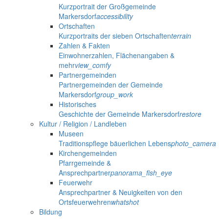
Kurzportrait der Großgemeinde
Markersdorf
accessibility
Ortschaften
Kurzportraits der sieben Ortschaften
terrain
Zahlen & Fakten
Einwohnerzahlen, Flächenangaben &
mehr
view_comfy
Partnergemeinden
Partnergemeinden der Gemeinde
Markersdorf
group_work
Historisches
Geschichte der Gemeinde Markersdorf
restore
Kultur / Religion / Landleben
Museen
Traditionspflege bäuerlichen Lebens
photo_camera
Kirchengemeinden
Pfarrgemeinde &
Ansprechpartner
panorama_fish_eye
Feuerwehr
Ansprechpartner & Neuigkeiten von den
Ortsfeuerwehren
whatshot
Bildung