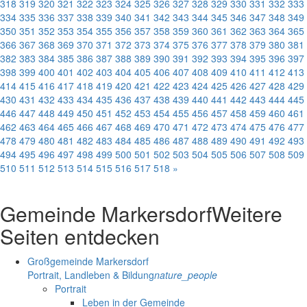
318
319
320
321
322
323
324
325
326
327
328
329
330
331
332
333
334
335
336
337
338
339
340
341
342
343
344
345
346
347
348
349
350
351
352
353
354
355
356
357
358
359
360
361
362
363
364
365
366
367
368
369
370
371
372
373
374
375
376
377
378
379
380
381
382
383
384
385
386
387
388
389
390
391
392
393
394
395
396
397
398
399
400
401
402
403
404
405
406
407
408
409
410
411
412
413
414
415
416
417
418
419
420
421
422
423
424
425
426
427
428
429
430
431
432
433
434
435
436
437
438
439
440
441
442
443
444
445
446
447
448
449
450
451
452
453
454
455
456
457
458
459
460
461
462
463
464
465
466
467
468
469
470
471
472
473
474
475
476
477
478
479
480
481
482
483
484
485
486
487
488
489
490
491
492
493
494
495
496
497
498
499
500
501
502
503
504
505
506
507
508
509
510
511
512
513
514
515
516
517
518
»
Gemeinde Markersdorf
Weitere
Seiten entdecken
Großgemeinde Markersdorf
Portrait, Landleben & Bildung
nature_people
Portrait
Leben in der Gemeinde