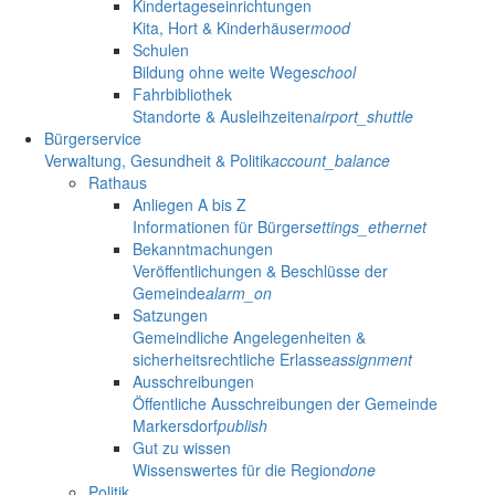
Kindertageseinrichtungen
Kita, Hort & Kinderhäuser
mood
Schulen
Bildung ohne weite Wege
school
Fahrbibliothek
Standorte & Ausleihzeiten
airport_shuttle
Bürgerservice
Verwaltung, Gesundheit & Politik
account_balance
Rathaus
Anliegen A bis Z
Informationen für Bürger
settings_ethernet
Bekanntmachungen
Veröffentlichungen & Beschlüsse der
Gemeinde
alarm_on
Satzungen
Gemeindliche Angelegenheiten &
sicherheitsrechtliche Erlasse
assignment
Ausschreibungen
Öffentliche Ausschreibungen der Gemeinde
Markersdorf
publish
Gut zu wissen
Wissenswertes für die Region
done
Politik