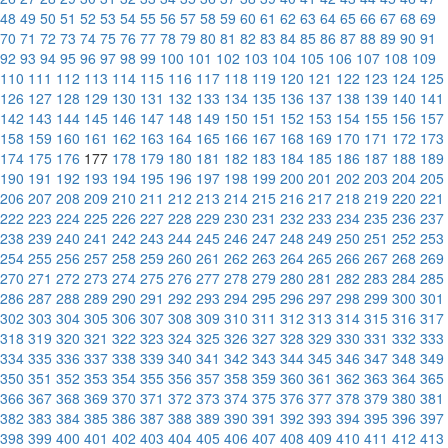
48
49
50
51
52
53
54
55
56
57
58
59
60
61
62
63
64
65
66
67
68
69
70
71
72
73
74
75
76
77
78
79
80
81
82
83
84
85
86
87
88
89
90
91
92
93
94
95
96
97
98
99
100
101
102
103
104
105
106
107
108
109
110
111
112
113
114
115
116
117
118
119
120
121
122
123
124
125
126
127
128
129
130
131
132
133
134
135
136
137
138
139
140
141
142
143
144
145
146
147
148
149
150
151
152
153
154
155
156
157
158
159
160
161
162
163
164
165
166
167
168
169
170
171
172
173
174
175
176
177
178
179
180
181
182
183
184
185
186
187
188
189
190
191
192
193
194
195
196
197
198
199
200
201
202
203
204
205
206
207
208
209
210
211
212
213
214
215
216
217
218
219
220
221
222
223
224
225
226
227
228
229
230
231
232
233
234
235
236
237
238
239
240
241
242
243
244
245
246
247
248
249
250
251
252
253
254
255
256
257
258
259
260
261
262
263
264
265
266
267
268
269
270
271
272
273
274
275
276
277
278
279
280
281
282
283
284
285
286
287
288
289
290
291
292
293
294
295
296
297
298
299
300
301
302
303
304
305
306
307
308
309
310
311
312
313
314
315
316
317
318
319
320
321
322
323
324
325
326
327
328
329
330
331
332
333
334
335
336
337
338
339
340
341
342
343
344
345
346
347
348
349
350
351
352
353
354
355
356
357
358
359
360
361
362
363
364
365
366
367
368
369
370
371
372
373
374
375
376
377
378
379
380
381
382
383
384
385
386
387
388
389
390
391
392
393
394
395
396
397
398
399
400
401
402
403
404
405
406
407
408
409
410
411
412
413