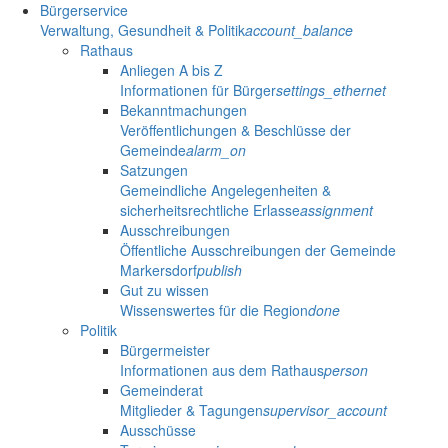
Bürgerservice
Verwaltung, Gesundheit & Politik
account_balance
Rathaus
Anliegen A bis Z
Informationen für Bürger
settings_ethernet
Bekanntmachungen
Veröffentlichungen & Beschlüsse der
Gemeinde
alarm_on
Satzungen
Gemeindliche Angelegenheiten &
sicherheitsrechtliche Erlasse
assignment
Ausschreibungen
Öffentliche Ausschreibungen der Gemeinde
Markersdorf
publish
Gut zu wissen
Wissenswertes für die Region
done
Politik
Bürgermeister
Informationen aus dem Rathaus
person
Gemeinderat
Mitglieder & Tagungen
supervisor_account
Ausschüsse