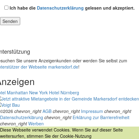
Ich habe die
Datenschutzerklärung
gelesen und akzeptiert.
nterstützung
suchen Sie unsere Anzeigenkunden oder werden Sie selbst zum
terstützer der Webseite markersdorf.de
!
Anzeigen
tel Manhattan New York
Hotel Nürnberg
©2026
chevron_right
AGB
chevron_right
Impressum
chevron_right
Datenschutzerklärung
chevron_right
Erklärung zur Barrierefreiheit
chevron_right
Werben
Diese Webseite verwendet Cookies. Wenn Sie auf dieser Seite
weitersurfen, stimmen Sie der Cookie-Nutzung