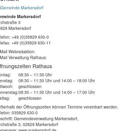
emeinde Markersdorf
rchstraße 3
829 Markersdorf
lefon: +49 (0)35829 630-0
lefax: +49 (0)35829 630-11
Mail Webredaktion:
Mail Verwaltung Rathaus:
ffnungszeiten Rathaus
ntag:
08:30 – 11:30 Uhr
enstag:
08:30 – 11:30 Uhr und 14:00 – 18:00 Uhr
ttwoch:
geschlossen
nnerstag:
08:30 – 11:30 Uhr und 14:00 – 17:00 Uhr
eitag:
geschlossen
ßerhalb der Öffnungszeiten können Termine vereinbart werden.
lefon: 035829 630-0
schrift: Gemeindeverwaltung Markersdorf,
rchstraße 3, 02829 Markersdorf
mepage: www.markersdorf.de