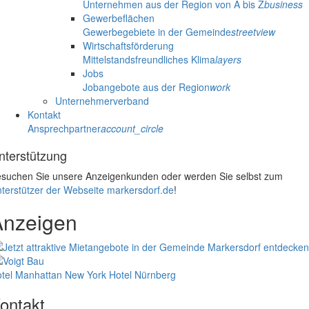
Unternehmen aus der Region von A bis Z
business
Gewerbeflächen
Gewerbegebiete in der Gemeinde
streetview
Wirtschaftsförderung
Mittelstandsfreundliches Klima
layers
Jobs
Jobangebote aus der Region
work
Unternehmerverband
Kontakt
Ansprechpartner
account_circle
nterstützung
suchen Sie unsere Anzeigenkunden oder werden Sie selbst zum
terstützer der Webseite markersdorf.de
!
Anzeigen
tel Manhattan New York
Hotel Nürnberg
ontakt