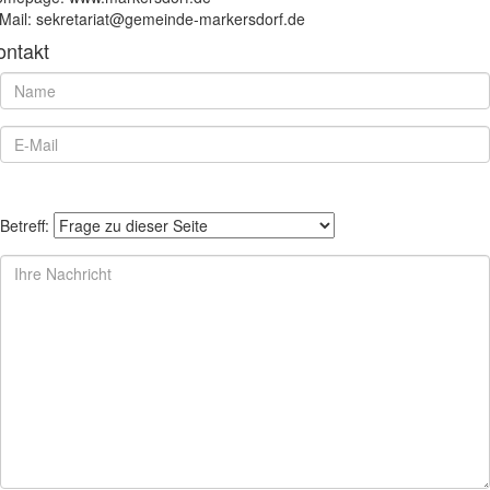
Mail: sekretariat@gemeinde-markersdorf.de
ontakt
Betreff: