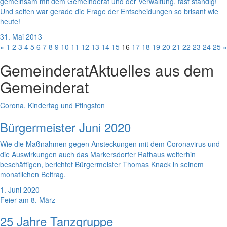
gemeinsam mit dem Gemeinderat und der Verwaltung, fast ständig!
Und selten war gerade die Frage der Entscheidungen so brisant wie
heute!
31. Mai 2013
«
1
2
3
4
5
6
7
8
9
10
11
12
13
14
15
16
17
18
19
20
21
22
23
24
25
»
Gemeinderat
Aktuelles aus dem
Gemeinderat
Corona, Kindertag und Pfingsten
Bürgermeister Juni 2020
Wie die Maßnahmen gegen Ansteckungen mit dem Coronavirus und
die Auswirkungen auch das Markersdorfer Rathaus weiterhin
beschäftigen, berichtet Bürgermeister Thomas Knack in seinem
monatlichen Beitrag.
1. Juni 2020
Feier am 8. März
25 Jahre Tanzgruppe