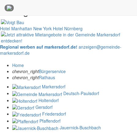
Anzeigen
Hotel Manhattan New York
Hotel Nürnberg
Regional werben auf markersdorf.de!
anzeigen@gemeinde-
markersdorf.de
Home
chevron_right
Bürgerservice
chevron_right
Rathaus
Markersdorf
Deutsch-Paulsdorf
Holtendorf
Gersdorf
Friedersdorf
Pfaffendorf
Jauernick-Buschbach