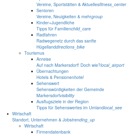
Vereine, Sportstätten & Aktuelles
fitness_center
Senioren
Vereine, Neuigkeiten & mehr
group
Kinder+Jugendliche
Tipps für Familien
child_care
Radfahren
Radwegenetz durch das sanfte
Hügelland
directions_bike
Tourismus
Anreise
Auf nach Markersdorf! Doch wie?
local_airport
Übernachtungen
Hotels & Pensionen
hotel
Sehenswert
Sehenswürdigkeiten der Gemeinde
Markersdorf
visibility
Ausflugsziele in der Region
Tipps für Sehenswertes im Umland
local_see
Wirtschaft
Standort, Unternehmen & Jobs
trending_up
Wirtschaft
Firmendatenbank