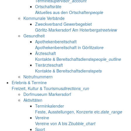
Termine
supervisor_account
Ortschaftsräte
Aktuelles aus den Ortschaften
people
Kommunale Verbände
Zweckverband Gewerbegebiet
Görlitz-Markersdorf Am Hoterberg
streetview
Gesundheit
Apothekenbereitschaft
Apothekenbereitschaft in Görlitz
store
Ärzteschaft
Kontakte & Bereitschaftsdienste
people_outline
Tierärzteschaft
Kontakte & Bereitschaftsdienste
pets
Notrufnummern
Erlebnis & Termine
Freizeit, Kultur & Tourismus
directions_run
Dorfmuseum Markersdorf
Aktivitäten
Terminkalender
Feste, Ausstellungen, Konzerte etc.
date_range
Vereine
Vereine von A bis Z
bubble_chart
Sport