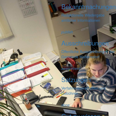
Bekanntmachungen
Redaktionelle Wiedergabe
amtlicher Informationen
publish
Ausschreibungen
Öffentliche Ausschreibungen der
Gemeinde Markersdorf
assignment
Satzungen
Verfahrensvorschriften und
Gebühren
done
Gut zu wissen