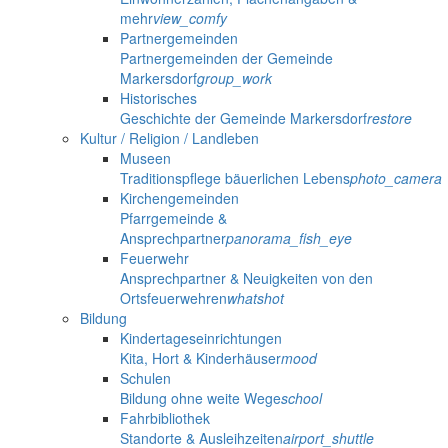
mehr
view_comfy
Partnergemeinden
Partnergemeinden der Gemeinde
Markersdorf
group_work
Historisches
Geschichte der Gemeinde Markersdorf
restore
Kultur / Religion / Landleben
Museen
Traditionspflege bäuerlichen Lebens
photo_camera
Kirchengemeinden
Pfarrgemeinde &
Ansprechpartner
panorama_fish_eye
Feuerwehr
Ansprechpartner & Neuigkeiten von den
Ortsfeuerwehren
whatshot
Bildung
Kindertageseinrichtungen
Kita, Hort & Kinderhäuser
mood
Schulen
Bildung ohne weite Wege
school
Fahrbibliothek
Standorte & Ausleihzeiten
airport_shuttle