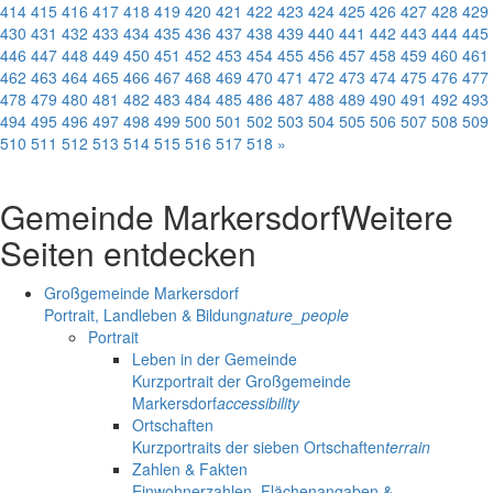
414
415
416
417
418
419
420
421
422
423
424
425
426
427
428
429
430
431
432
433
434
435
436
437
438
439
440
441
442
443
444
445
446
447
448
449
450
451
452
453
454
455
456
457
458
459
460
461
462
463
464
465
466
467
468
469
470
471
472
473
474
475
476
477
478
479
480
481
482
483
484
485
486
487
488
489
490
491
492
493
494
495
496
497
498
499
500
501
502
503
504
505
506
507
508
509
510
511
512
513
514
515
516
517
518
»
Gemeinde Markersdorf
Weitere
Seiten entdecken
Großgemeinde Markersdorf
Portrait, Landleben & Bildung
nature_people
Portrait
Leben in der Gemeinde
Kurzportrait der Großgemeinde
Markersdorf
accessibility
Ortschaften
Kurzportraits der sieben Ortschaften
terrain
Zahlen & Fakten
Einwohnerzahlen, Flächenangaben &