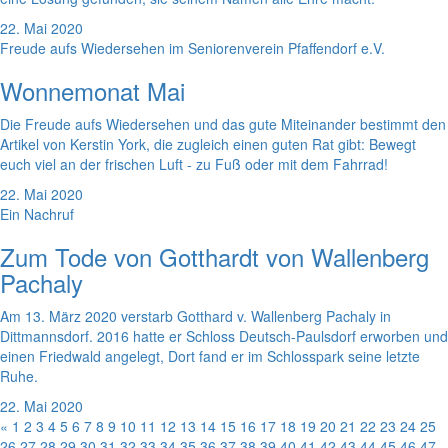
22. Mai 2020
Freude aufs Wiedersehen im Seniorenverein Pfaffendorf e.V.
Wonnemonat Mai
Die Freude aufs Wiedersehen und das gute Miteinander bestimmt den
Artikel von Kerstin York, die zugleich einen guten Rat gibt: Bewegt
euch viel an der frischen Luft - zu Fuß oder mit dem Fahrrad!
22. Mai 2020
Ein Nachruf
Zum Tode von Gotthardt von Wallenberg
Pachaly
Am 13. März 2020 verstarb Gotthard v. Wallenberg Pachaly in
Dittmannsdorf. 2016 hatte er Schloss Deutsch-Paulsdorf erworben und
einen Friedwald angelegt, Dort fand er im Schlosspark seine letzte
Ruhe.
22. Mai 2020
«
1
2
3
4
5
6
7
8
9
10
11
12
13
14
15
16
17
18
19
20
21
22
23
24
25
26
27
28
29
30
31
32
33
34
35
36
37
38
39
40
41
42
43
44
45
46
47