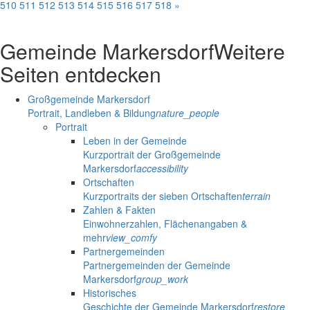
510
511
512
513
514
515
516
517
518
»
Gemeinde Markersdorf
Weitere
Seiten entdecken
Großgemeinde Markersdorf
Portrait, Landleben & Bildung
nature_people
Portrait
Leben in der Gemeinde
Kurzportrait der Großgemeinde
Markersdorf
accessibility
Ortschaften
Kurzportraits der sieben Ortschaften
terrain
Zahlen & Fakten
Einwohnerzahlen, Flächenangaben &
mehr
view_comfy
Partnergemeinden
Partnergemeinden der Gemeinde
Markersdorf
group_work
Historisches
Geschichte der Gemeinde Markersdorf
restore