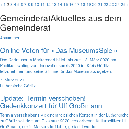
«
1
2
3
4
5
6
7
8
9
10
11
12
13
14
15
16
17
18
19
20
21
22
23
24
25
»
Gemeinderat
Aktuelles aus dem
Gemeinderat
Abstimmen!
Online Voten für »Das MuseumsSpiel«
Das Dorfmuseum Markersdorf bittet, bis zum 13. März 2020 am
Publikumsvoting zum Innovationspreis 2020 im Kreis Görlitz
teilzunehmen und seine Stimme für das Museum abzugeben.
7. März 2020
Lutherkirche Görlitz
Update: Termin verschoben!
Gedenkkonzert für Ulf Großmann
Termin verschoben!
Mit einem feierlichen Konzert in der Lutherkirche
zu Görlitz soll dem am 7. Januar 2020 verstorbenen Kulturpolitiker Ulf
Großmann, der in Markersdorf lebte, gedacht werden.