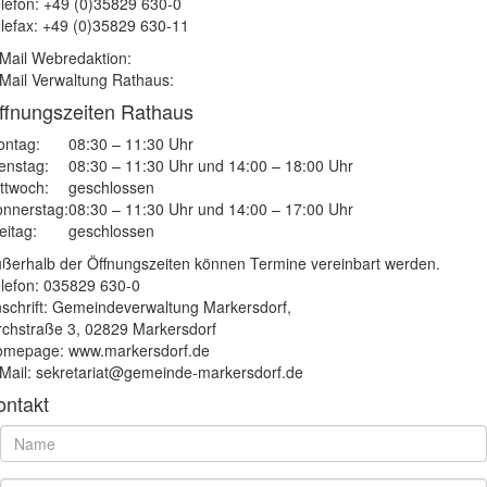
lefon: +49 (0)35829 630-0
lefax: +49 (0)35829 630-11
Mail Webredaktion:
Mail Verwaltung Rathaus:
ffnungszeiten Rathaus
ntag:
08:30 – 11:30 Uhr
enstag:
08:30 – 11:30 Uhr und 14:00 – 18:00 Uhr
ttwoch:
geschlossen
nnerstag:
08:30 – 11:30 Uhr und 14:00 – 17:00 Uhr
eitag:
geschlossen
ßerhalb der Öffnungszeiten können Termine vereinbart werden.
lefon: 035829 630-0
schrift: Gemeindeverwaltung Markersdorf,
rchstraße 3, 02829 Markersdorf
mepage: www.markersdorf.de
Mail: sekretariat@gemeinde-markersdorf.de
ontakt