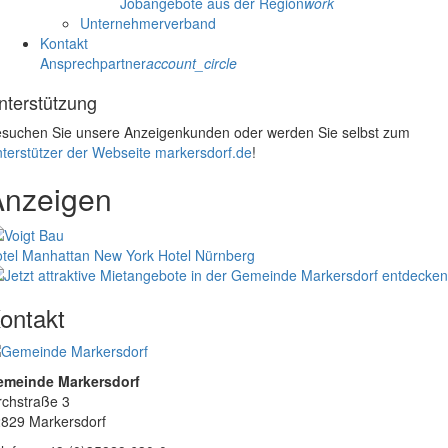
Jobangebote aus der Region
work
Unternehmerverband
Kontakt
Ansprechpartner
account_circle
nterstützung
suchen Sie unsere Anzeigenkunden oder werden Sie selbst zum
terstützer der Webseite markersdorf.de
!
Anzeigen
tel Manhattan New York
Hotel Nürnberg
ontakt
emeinde Markersdorf
rchstraße 3
829 Markersdorf