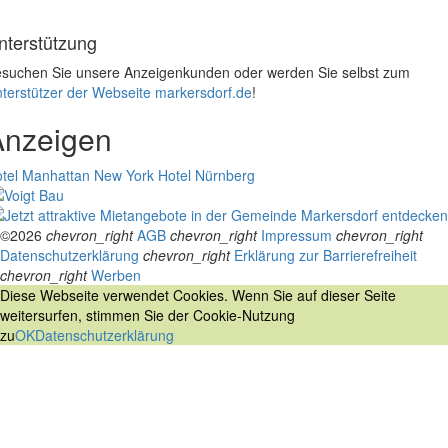
nterstützung
suchen Sie unsere Anzeigenkunden oder werden Sie selbst zum
terstützer der Webseite markersdorf.de
!
Anzeigen
tel Manhattan New York
Hotel Nürnberg
©2026
chevron_right
AGB
chevron_right
Impressum
chevron_right
Datenschutzerklärung
chevron_right
Erklärung zur Barrierefreiheit
chevron_right
Werben
Diese Webseite verwendet Cookies. Wenn Sie auf dieser Seite
weitersurfen, stimmen Sie der Cookie-Nutzung
zu
OK
Datenschutzerklärung