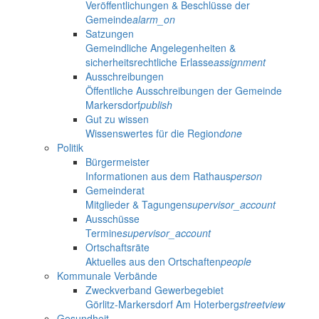
Veröffentlichungen & Beschlüsse der
Gemeinde
alarm_on
Satzungen
Gemeindliche Angelegenheiten &
sicherheitsrechtliche Erlasse
assignment
Ausschreibungen
Öffentliche Ausschreibungen der Gemeinde
Markersdorf
publish
Gut zu wissen
Wissenswertes für die Region
done
Politik
Bürgermeister
Informationen aus dem Rathaus
person
Gemeinderat
Mitglieder & Tagungen
supervisor_account
Ausschüsse
Termine
supervisor_account
Ortschaftsräte
Aktuelles aus den Ortschaften
people
Kommunale Verbände
Zweckverband Gewerbegebiet
Görlitz-Markersdorf Am Hoterberg
streetview
Gesundheit