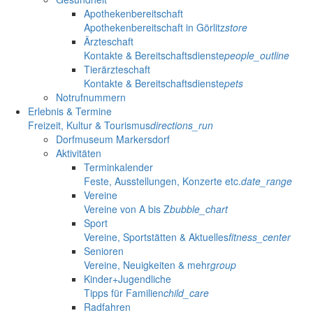
Apothekenbereitschaft
Apothekenbereitschaft in Görlitz
store
Ärzteschaft
Kontakte & Bereitschaftsdienste
people_outline
Tierärzteschaft
Kontakte & Bereitschaftsdienste
pets
Notrufnummern
Erlebnis & Termine
Freizeit, Kultur & Tourismus
directions_run
Dorfmuseum Markersdorf
Aktivitäten
Terminkalender
Feste, Ausstellungen, Konzerte etc.
date_range
Vereine
Vereine von A bis Z
bubble_chart
Sport
Vereine, Sportstätten & Aktuelles
fitness_center
Senioren
Vereine, Neuigkeiten & mehr
group
Kinder+Jugendliche
Tipps für Familien
child_care
Radfahren