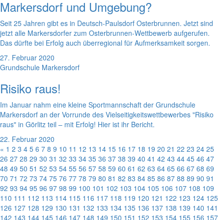
Markersdorf und Umgebung?
Seit 25 Jahren gibt es in Deutsch-Paulsdorf Osterbrunnen. Jetzt sind
jetzt alle Markersdorfer zum Osterbrunnen-Wettbewerb aufgerufen.
Das dürfte bei Erfolg auch überregional für Aufmerksamkeit sorgen.
27. Februar 2020
Grundschule Markersdorf
Risiko raus!
Im Januar nahm eine kleine Sportmannschaft der Grundschule
Markersdorf an der Vorrunde des Vielseitigkeitswettbewerbes "Risiko
raus" in Görlitz teil – mit Erfolg! Hier ist ihr Bericht.
22. Februar 2020
«
1
2
3
4
5
6
7
8
9
10
11
12
13
14
15
16
17
18
19
20
21
22
23
24
25
26
27
28
29
30
31
32
33
34
35
36
37
38
39
40
41
42
43
44
45
46
47
48
49
50
51
52
53
54
55
56
57
58
59
60
61
62
63
64
65
66
67
68
69
70
71
72
73
74
75
76
77
78
79
80
81
82
83
84
85
86
87
88
89
90
91
92
93
94
95
96
97
98
99
100
101
102
103
104
105
106
107
108
109
110
111
112
113
114
115
116
117
118
119
120
121
122
123
124
125
126
127
128
129
130
131
132
133
134
135
136
137
138
139
140
141
142
143
144
145
146
147
148
149
150
151
152
153
154
155
156
157