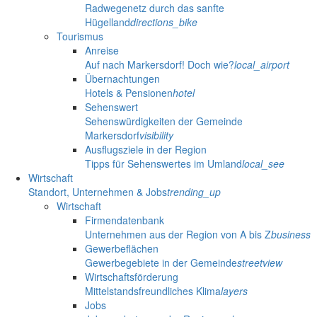
Radwegenetz durch das sanfte
Hügelland
directions_bike
Tourismus
Anreise
Auf nach Markersdorf! Doch wie?
local_airport
Übernachtungen
Hotels & Pensionen
hotel
Sehenswert
Sehenswürdigkeiten der Gemeinde
Markersdorf
visibility
Ausflugsziele in der Region
Tipps für Sehenswertes im Umland
local_see
Wirtschaft
Standort, Unternehmen & Jobs
trending_up
Wirtschaft
Firmendatenbank
Unternehmen aus der Region von A bis Z
business
Gewerbeflächen
Gewerbegebiete in der Gemeinde
streetview
Wirtschaftsförderung
Mittelstandsfreundliches Klima
layers
Jobs