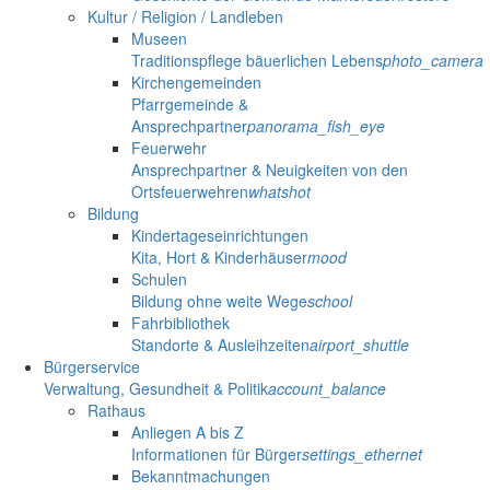
Kultur / Religion / Landleben
Museen
Traditionspflege bäuerlichen Lebens
photo_camera
Kirchengemeinden
Pfarrgemeinde &
Ansprechpartner
panorama_fish_eye
Feuerwehr
Ansprechpartner & Neuigkeiten von den
Ortsfeuerwehren
whatshot
Bildung
Kindertageseinrichtungen
Kita, Hort & Kinderhäuser
mood
Schulen
Bildung ohne weite Wege
school
Fahrbibliothek
Standorte & Ausleihzeiten
airport_shuttle
Bürgerservice
Verwaltung, Gesundheit & Politik
account_balance
Rathaus
Anliegen A bis Z
Informationen für Bürger
settings_ethernet
Bekanntmachungen