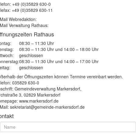
lefon: +49 (0)35829 630-0
lefax: +49 (0)35829 630-11
Mail Webredaktion:
Mail Verwaltung Rathaus:
ffnungszeiten Rathaus
ntag:
08:30 – 11:30 Uhr
enstag:
08:30 – 11:30 Uhr und 14:00 – 18:00 Uhr
ttwoch:
geschlossen
nnerstag:
08:30 – 11:30 Uhr und 14:00 – 17:00 Uhr
eitag:
geschlossen
ßerhalb der Öffnungszeiten können Termine vereinbart werden.
lefon: 035829 630-0
schrift: Gemeindeverwaltung Markersdorf,
rchstraße 3, 02829 Markersdorf
mepage: www.markersdorf.de
Mail: sekretariat@gemeinde-markersdorf.de
ontakt