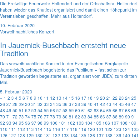
Die Freiwillige Feuerwehr Holtendorf und der Ortschaftsrat Holtendorf
haben wieder das Knutfest organisiert und damit einen Höhepunkt im
Vereinsleben geschaffen. Mehr aus Holtendorf.
10. Februar 2020
Vorweihnachtliches Konzert
In Jauernick-Buschbach entsteht neue
Tradition
Das vorweihnachtliche Konzert in der Evangelischen Bergkapelle
Jauernick-Buschbach begeisterte das Publikum – fast schon zur
Tradition geworden begeisterte es, organisiert vom JBEV, zum dritten
Mal.
5. Februar 2020
«
1
2
3
4
5
6
7
8
9
10
11
12
13
14
15
16
17
18
19
20
21
22
23
24
25
26
27
28
29
30
31
32
33
34
35
36
37
38
39
40
41
42
43
44
45
46
47
48
49
50
51
52
53
54
55
56
57
58
59
60
61
62
63
64
65
66
67
68
69
70
71
72
73
74
75
76
77
78
79
80
81
82
83
84
85
86
87
88
89
90
91
92
93
94
95
96
97
98
99
100
101
102
103
104
105
106
107
108
109
110
111
112
113
114
115
116
117
118
119
120
121
122
123
124
125
126
127
128
129
130
131
132
133
134
135
136
137
138
139
140
141