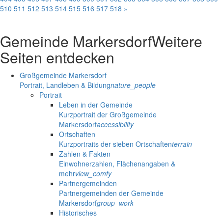
510
511
512
513
514
515
516
517
518
»
Gemeinde Markersdorf
Weitere
Seiten entdecken
Großgemeinde Markersdorf
Portrait, Landleben & Bildung
nature_people
Portrait
Leben in der Gemeinde
Kurzportrait der Großgemeinde
Markersdorf
accessibility
Ortschaften
Kurzportraits der sieben Ortschaften
terrain
Zahlen & Fakten
Einwohnerzahlen, Flächenangaben &
mehr
view_comfy
Partnergemeinden
Partnergemeinden der Gemeinde
Markersdorf
group_work
Historisches