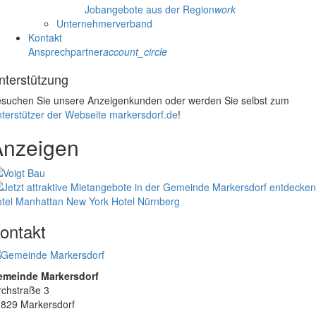
Jobangebote aus der Region
work
Unternehmerverband
Kontakt
Ansprechpartner
account_circle
nterstützung
suchen Sie unsere Anzeigenkunden oder werden Sie selbst zum
terstützer der Webseite markersdorf.de
!
Anzeigen
tel Manhattan New York
Hotel Nürnberg
ontakt
emeinde Markersdorf
rchstraße 3
829 Markersdorf