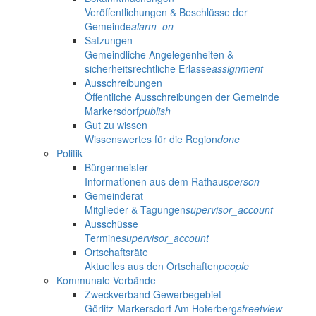
Veröffentlichungen & Beschlüsse der
Gemeinde
alarm_on
Satzungen
Gemeindliche Angelegenheiten &
sicherheitsrechtliche Erlasse
assignment
Ausschreibungen
Öffentliche Ausschreibungen der Gemeinde
Markersdorf
publish
Gut zu wissen
Wissenswertes für die Region
done
Politik
Bürgermeister
Informationen aus dem Rathaus
person
Gemeinderat
Mitglieder & Tagungen
supervisor_account
Ausschüsse
Termine
supervisor_account
Ortschaftsräte
Aktuelles aus den Ortschaften
people
Kommunale Verbände
Zweckverband Gewerbegebiet
Görlitz-Markersdorf Am Hoterberg
streetview