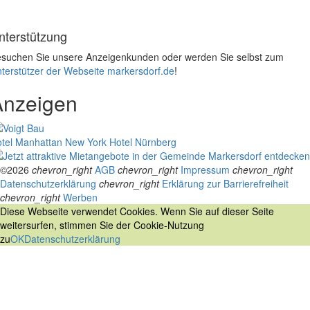
nterstützung
suchen Sie unsere Anzeigenkunden oder werden Sie selbst zum
terstützer der Webseite markersdorf.de
!
Anzeigen
tel Manhattan New York
Hotel Nürnberg
©2026
chevron_right
AGB
chevron_right
Impressum
chevron_right
Datenschutzerklärung
chevron_right
Erklärung zur Barrierefreiheit
chevron_right
Werben
Diese Webseite verwendet Cookies. Wenn Sie auf dieser Seite
weitersurfen, stimmen Sie der Cookie-Nutzung
zu
OK
Datenschutzerklärung