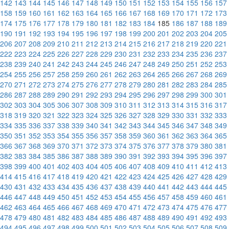
142
143
144
145
146
147
148
149
150
151
152
153
154
155
156
157
158
159
160
161
162
163
164
165
166
167
168
169
170
171
172
173
174
175
176
177
178
179
180
181
182
183
184
185
186
187
188
189
190
191
192
193
194
195
196
197
198
199
200
201
202
203
204
205
206
207
208
209
210
211
212
213
214
215
216
217
218
219
220
221
222
223
224
225
226
227
228
229
230
231
232
233
234
235
236
237
238
239
240
241
242
243
244
245
246
247
248
249
250
251
252
253
254
255
256
257
258
259
260
261
262
263
264
265
266
267
268
269
270
271
272
273
274
275
276
277
278
279
280
281
282
283
284
285
286
287
288
289
290
291
292
293
294
295
296
297
298
299
300
301
302
303
304
305
306
307
308
309
310
311
312
313
314
315
316
317
318
319
320
321
322
323
324
325
326
327
328
329
330
331
332
333
334
335
336
337
338
339
340
341
342
343
344
345
346
347
348
349
350
351
352
353
354
355
356
357
358
359
360
361
362
363
364
365
366
367
368
369
370
371
372
373
374
375
376
377
378
379
380
381
382
383
384
385
386
387
388
389
390
391
392
393
394
395
396
397
398
399
400
401
402
403
404
405
406
407
408
409
410
411
412
413
414
415
416
417
418
419
420
421
422
423
424
425
426
427
428
429
430
431
432
433
434
435
436
437
438
439
440
441
442
443
444
445
446
447
448
449
450
451
452
453
454
455
456
457
458
459
460
461
462
463
464
465
466
467
468
469
470
471
472
473
474
475
476
477
478
479
480
481
482
483
484
485
486
487
488
489
490
491
492
493
494
495
496
497
498
499
500
501
502
503
504
505
506
507
508
509