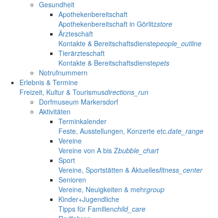
Gesundheit
Apothekenbereitschaft
Apothekenbereitschaft in Görlitz
store
Ärzteschaft
Kontakte & Bereitschaftsdienste
people_outline
Tierärzteschaft
Kontakte & Bereitschaftsdienste
pets
Notrufnummern
Erlebnis & Termine
Freizeit, Kultur & Tourismus
directions_run
Dorfmuseum Markersdorf
Aktivitäten
Terminkalender
Feste, Ausstellungen, Konzerte etc.
date_range
Vereine
Vereine von A bis Z
bubble_chart
Sport
Vereine, Sportstätten & Aktuelles
fitness_center
Senioren
Vereine, Neuigkeiten & mehr
group
Kinder+Jugendliche
Tipps für Familien
child_care