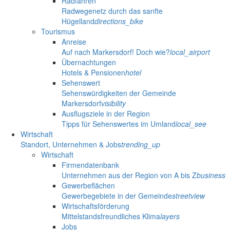
Radfahren
Radwegenetz durch das sanfte
Hügelland
directions_bike
Tourismus
Anreise
Auf nach Markersdorf! Doch wie?
local_airport
Übernachtungen
Hotels & Pensionen
hotel
Sehenswert
Sehenswürdigkeiten der Gemeinde
Markersdorf
visibility
Ausflugsziele in der Region
Tipps für Sehenswertes im Umland
local_see
Wirtschaft
Standort, Unternehmen & Jobs
trending_up
Wirtschaft
Firmendatenbank
Unternehmen aus der Region von A bis Z
business
Gewerbeflächen
Gewerbegebiete in der Gemeinde
streetview
Wirtschaftsförderung
Mittelstandsfreundliches Klima
layers
Jobs