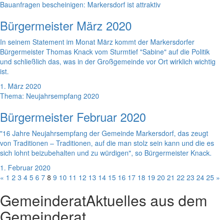
Bauanfragen bescheinigen: Markersdorf ist attraktiv
Bürgermeister März 2020
In seinem Statement im Monat März kommt der Markersdorfer
Bürgermeister Thomas Knack vom Sturmtief "Sabine" auf die Politik
und schließlich das, was in der Großgemeinde vor Ort wirklich wichtig
ist.
1. März 2020
Thema: Neujahrsempfang 2020
Bürgermeister Februar 2020
"16 Jahre Neujahrsempfang der Gemeinde Markersdorf, das zeugt
von Traditionen – Traditionen, auf die man stolz sein kann und die es
sich lohnt beizubehalten und zu würdigen", so Bürgermeister Knack.
1. Februar 2020
«
1
2
3
4
5
6
7
8
9
10
11
12
13
14
15
16
17
18
19
20
21
22
23
24
25
»
Gemeinderat
Aktuelles aus dem
Gemeinderat