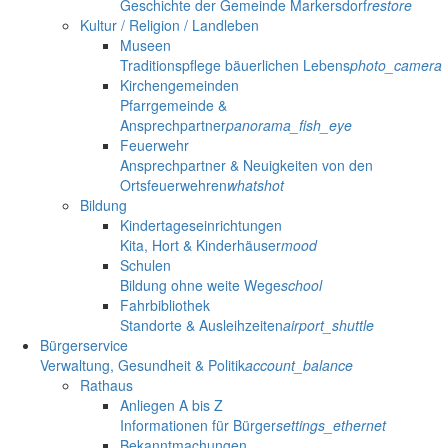
Geschichte der Gemeinde Markersdorf
restore
Kultur / Religion / Landleben
Museen
Traditionspflege bäuerlichen Lebens
photo_camera
Kirchengemeinden
Pfarrgemeinde &
Ansprechpartner
panorama_fish_eye
Feuerwehr
Ansprechpartner & Neuigkeiten von den
Ortsfeuerwehren
whatshot
Bildung
Kindertageseinrichtungen
Kita, Hort & Kinderhäuser
mood
Schulen
Bildung ohne weite Wege
school
Fahrbibliothek
Standorte & Ausleihzeiten
airport_shuttle
Bürgerservice
Verwaltung, Gesundheit & Politik
account_balance
Rathaus
Anliegen A bis Z
Informationen für Bürger
settings_ethernet
Bekanntmachungen