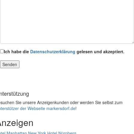
Ich habe die
Datenschutzerklärung
gelesen und akzeptiert.
nterstützung
suchen Sie unsere Anzeigenkunden oder werden Sie selbst zum
terstützer der Webseite markersdorf.de
!
Anzeigen
tel Manhattan New York
Hotel Nürnberg