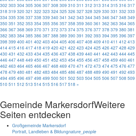
302
303
304
305
306
307
308
309
310
311
312
313
314
315
316
317
318
319
320
321
322
323
324
325
326
327
328
329
330
331
332
333
334
335
336
337
338
339
340
341
342
343
344
345
346
347
348
349
350
351
352
353
354
355
356
357
358
359
360
361
362
363
364
365
366
367
368
369
370
371
372
373
374
375
376
377
378
379
380
381
382
383
384
385
386
387
388
389
390
391
392
393
394
395
396
397
398
399
400
401
402
403
404
405
406
407
408
409
410
411
412
413
414
415
416
417
418
419
420
421
422
423
424
425
426
427
428
429
430
431
432
433
434
435
436
437
438
439
440
441
442
443
444
445
446
447
448
449
450
451
452
453
454
455
456
457
458
459
460
461
462
463
464
465
466
467
468
469
470
471
472
473
474
475
476
477
478
479
480
481
482
483
484
485
486
487
488
489
490
491
492
493
494
495
496
497
498
499
500
501
502
503
504
505
506
507
508
509
510
511
512
513
514
515
516
517
518
»
Gemeinde Markersdorf
Weitere
Seiten entdecken
Großgemeinde Markersdorf
Portrait, Landleben & Bildung
nature_people