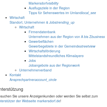
Markersdorf
visibility
Ausflugsziele in der Region
Tipps für Sehenswertes im Umland
local_see
Wirtschaft
Standort, Unternehmen & Jobs
trending_up
Wirtschaft
Firmendatenbank
Unternehmen aus der Region von A bis Z
business
Gewerbeflächen
Gewerbegebiete in der Gemeinde
streetview
Wirtschaftsförderung
Mittelstandsfreundliches Klima
layers
Jobs
Jobangebote aus der Region
work
Unternehmerverband
Kontakt
Ansprechpartner
account_circle
nterstützung
suchen Sie unsere Anzeigenkunden oder werden Sie selbst zum
terstützer der Webseite markersdorf.de
!