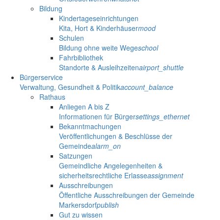
Bildung
Kindertageseinrichtungen
Kita, Hort & Kinderhäuser
mood
Schulen
Bildung ohne weite Wege
school
Fahrbibliothek
Standorte & Ausleihzeiten
airport_shuttle
Bürgerservice
Verwaltung, Gesundheit & Politik
account_balance
Rathaus
Anliegen A bis Z
Informationen für Bürger
settings_ethernet
Bekanntmachungen
Veröffentlichungen & Beschlüsse der
Gemeinde
alarm_on
Satzungen
Gemeindliche Angelegenheiten &
sicherheitsrechtliche Erlasse
assignment
Ausschreibungen
Öffentliche Ausschreibungen der Gemeinde
Markersdorf
publish
Gut zu wissen