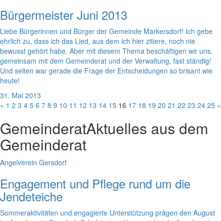
Bürgermeister Juni 2013
Liebe Bürgerinnen und Bürger der Gemeinde Markersdorf! Ich gebe
ehrlich zu, dass ich das Lied, aus dem ich hier zitiere, noch nie
bewusst gehört habe. Aber mit diesem Thema beschäftigen wir uns,
gemeinsam mit dem Gemeinderat und der Verwaltung, fast ständig!
Und selten war gerade die Frage der Entscheidungen so brisant wie
heute!
31. Mai 2013
«
1
2
3
4
5
6
7
8
9
10
11
12
13
14
15
16
17
18
19
20
21
22
23
24
25
»
Gemeinderat
Aktuelles aus dem
Gemeinderat
Angelverein Gersdorf
Engagement und Pflege rund um die
Jendeteiche
Sommeraktivitäten und engagierte Unterstützung prägen den August