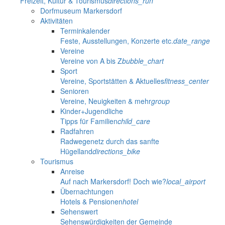
Freizeit, Kultur & Tourismus
directions_run
Dorfmuseum Markersdorf
Aktivitäten
Terminkalender
Feste, Ausstellungen, Konzerte etc.
date_range
Vereine
Vereine von A bis Z
bubble_chart
Sport
Vereine, Sportstätten & Aktuelles
fitness_center
Senioren
Vereine, Neuigkeiten & mehr
group
Kinder+Jugendliche
Tipps für Familien
child_care
Radfahren
Radwegenetz durch das sanfte
Hügelland
directions_bike
Tourismus
Anreise
Auf nach Markersdorf! Doch wie?
local_airport
Übernachtungen
Hotels & Pensionen
hotel
Sehenswert
Sehenswürdigkeiten der Gemeinde