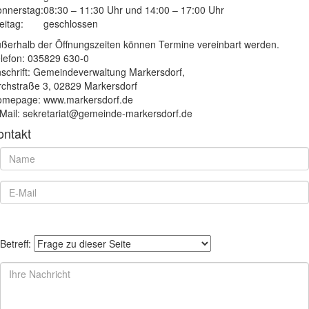
nnerstag:
08:30 – 11:30 Uhr und 14:00 – 17:00 Uhr
eitag:
geschlossen
ßerhalb der Öffnungszeiten können Termine vereinbart werden.
lefon: 035829 630-0
schrift: Gemeindeverwaltung Markersdorf,
rchstraße 3, 02829 Markersdorf
mepage: www.markersdorf.de
Mail: sekretariat@gemeinde-markersdorf.de
ontakt
Betreff: