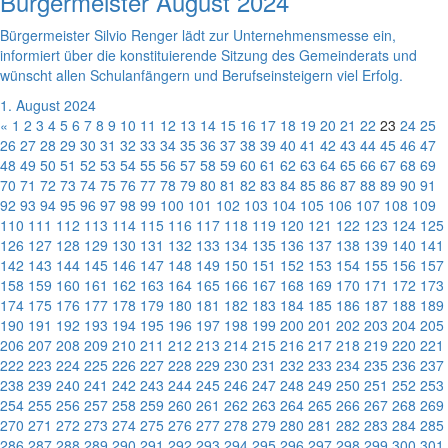
Bürgermeister August 2024
Bürgermeister Silvio Renger lädt zur Unternehmensmesse ein,
informiert über die konstituierende Sitzung des Gemeinderats und
wünscht allen Schulanfängern und Berufseinsteigern viel Erfolg.
1. August 2024
«
1
2
3
4
5
6
7
8
9
10
11
12
13
14
15
16
17
18
19
20
21
22
23
24
25
26
27
28
29
30
31
32
33
34
35
36
37
38
39
40
41
42
43
44
45
46
47
48
49
50
51
52
53
54
55
56
57
58
59
60
61
62
63
64
65
66
67
68
69
70
71
72
73
74
75
76
77
78
79
80
81
82
83
84
85
86
87
88
89
90
91
92
93
94
95
96
97
98
99
100
101
102
103
104
105
106
107
108
109
110
111
112
113
114
115
116
117
118
119
120
121
122
123
124
125
126
127
128
129
130
131
132
133
134
135
136
137
138
139
140
141
142
143
144
145
146
147
148
149
150
151
152
153
154
155
156
157
158
159
160
161
162
163
164
165
166
167
168
169
170
171
172
173
174
175
176
177
178
179
180
181
182
183
184
185
186
187
188
189
190
191
192
193
194
195
196
197
198
199
200
201
202
203
204
205
206
207
208
209
210
211
212
213
214
215
216
217
218
219
220
221
222
223
224
225
226
227
228
229
230
231
232
233
234
235
236
237
238
239
240
241
242
243
244
245
246
247
248
249
250
251
252
253
254
255
256
257
258
259
260
261
262
263
264
265
266
267
268
269
270
271
272
273
274
275
276
277
278
279
280
281
282
283
284
285
286
287
288
289
290
291
292
293
294
295
296
297
298
299
300
301