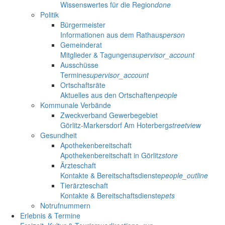
Wissenswertes für die Region
done
Politik
Bürgermeister
Informationen aus dem Rathaus
person
Gemeinderat
Mitglieder & Tagungen
supervisor_account
Ausschüsse
Termine
supervisor_account
Ortschaftsräte
Aktuelles aus den Ortschaften
people
Kommunale Verbände
Zweckverband Gewerbegebiet
Görlitz-Markersdorf Am Hoterberg
streetview
Gesundheit
Apothekenbereitschaft
Apothekenbereitschaft in Görlitz
store
Ärzteschaft
Kontakte & Bereitschaftsdienste
people_outline
Tierärzteschaft
Kontakte & Bereitschaftsdienste
pets
Notrufnummern
Erlebnis & Termine