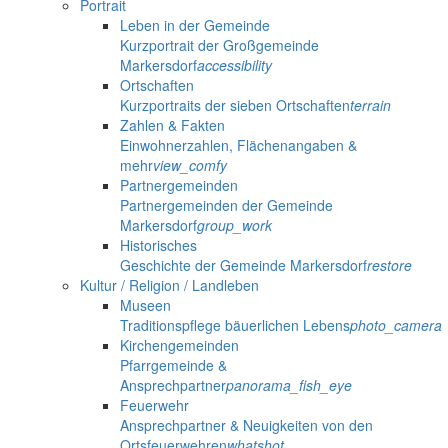
Portrait
Leben in der Gemeinde
Kurzportrait der Großgemeinde
Markersdorf
accessibility
Ortschaften
Kurzportraits der sieben Ortschaften
terrain
Zahlen & Fakten
Einwohnerzahlen, Flächenangaben &
mehr
view_comfy
Partnergemeinden
Partnergemeinden der Gemeinde
Markersdorf
group_work
Historisches
Geschichte der Gemeinde Markersdorf
restore
Kultur / Religion / Landleben
Museen
Traditionspflege bäuerlichen Lebens
photo_camera
Kirchengemeinden
Pfarrgemeinde &
Ansprechpartner
panorama_fish_eye
Feuerwehr
Ansprechpartner & Neuigkeiten von den
Ortsfeuerwehren
whatshot