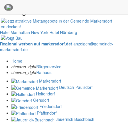
Anzeigen
Hotel Manhattan New York
Hotel Nürnberg
Regional werben auf markersdorf.de!
anzeigen@gemeinde-
markersdorf.de
Home
chevron_right
Bürgerservice
chevron_right
Rathaus
Markersdorf
Deutsch-Paulsdorf
Holtendorf
Gersdorf
Friedersdorf
Pfaffendorf
Jauernick-Buschbach