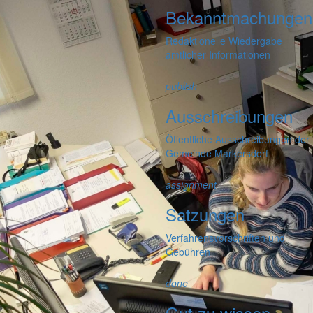
Bekanntmachungen
Redaktionelle Wiedergabe
amtlicher Informationen
publish
Ausschreibungen
Öffentliche Ausschreibungen der
Gemeinde Markersdorf
assignment
Satzungen
Verfahrensvorschriften und
Gebühren
done
Gut zu wissen