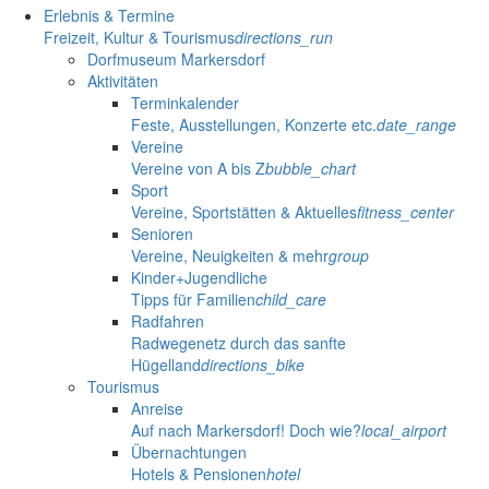
Erlebnis & Termine
Freizeit, Kultur & Tourismus
directions_run
Dorfmuseum Markersdorf
Aktivitäten
Terminkalender
Feste, Ausstellungen, Konzerte etc.
date_range
Vereine
Vereine von A bis Z
bubble_chart
Sport
Vereine, Sportstätten & Aktuelles
fitness_center
Senioren
Vereine, Neuigkeiten & mehr
group
Kinder+Jugendliche
Tipps für Familien
child_care
Radfahren
Radwegenetz durch das sanfte
Hügelland
directions_bike
Tourismus
Anreise
Auf nach Markersdorf! Doch wie?
local_airport
Übernachtungen
Hotels & Pensionen
hotel