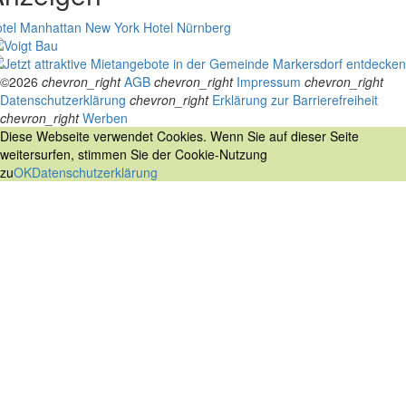
tel Manhattan New York
Hotel Nürnberg
©2026
chevron_right
AGB
chevron_right
Impressum
chevron_right
Datenschutzerklärung
chevron_right
Erklärung zur Barrierefreiheit
chevron_right
Werben
Diese Webseite verwendet Cookies. Wenn Sie auf dieser Seite
weitersurfen, stimmen Sie der Cookie-Nutzung
zu
OK
Datenschutzerklärung