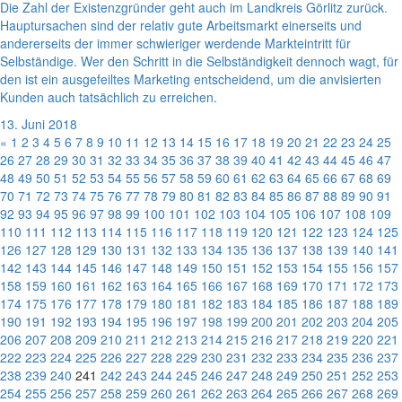
Die Zahl der Existenzgründer geht auch im Landkreis Görlitz zurück.
Hauptursachen sind der relativ gute Arbeitsmarkt einerseits und
andererseits der immer schwieriger werdende Markteintritt für
Selbständige. Wer den Schritt in die Selbständigkeit dennoch wagt, für
den ist ein ausgefeiltes Marketing entscheidend, um die anvisierten
Kunden auch tatsächlich zu erreichen.
13. Juni 2018
«
1
2
3
4
5
6
7
8
9
10
11
12
13
14
15
16
17
18
19
20
21
22
23
24
25
26
27
28
29
30
31
32
33
34
35
36
37
38
39
40
41
42
43
44
45
46
47
48
49
50
51
52
53
54
55
56
57
58
59
60
61
62
63
64
65
66
67
68
69
70
71
72
73
74
75
76
77
78
79
80
81
82
83
84
85
86
87
88
89
90
91
92
93
94
95
96
97
98
99
100
101
102
103
104
105
106
107
108
109
110
111
112
113
114
115
116
117
118
119
120
121
122
123
124
125
126
127
128
129
130
131
132
133
134
135
136
137
138
139
140
141
142
143
144
145
146
147
148
149
150
151
152
153
154
155
156
157
158
159
160
161
162
163
164
165
166
167
168
169
170
171
172
173
174
175
176
177
178
179
180
181
182
183
184
185
186
187
188
189
190
191
192
193
194
195
196
197
198
199
200
201
202
203
204
205
206
207
208
209
210
211
212
213
214
215
216
217
218
219
220
221
222
223
224
225
226
227
228
229
230
231
232
233
234
235
236
237
238
239
240
241
242
243
244
245
246
247
248
249
250
251
252
253
254
255
256
257
258
259
260
261
262
263
264
265
266
267
268
269