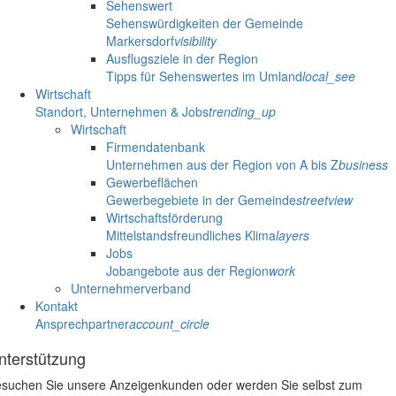
Sehenswert
Sehenswürdigkeiten der Gemeinde
Markersdorf
visibility
Ausflugsziele in der Region
Tipps für Sehenswertes im Umland
local_see
Wirtschaft
Standort, Unternehmen & Jobs
trending_up
Wirtschaft
Firmendatenbank
Unternehmen aus der Region von A bis Z
business
Gewerbeflächen
Gewerbegebiete in der Gemeinde
streetview
Wirtschaftsförderung
Mittelstandsfreundliches Klima
layers
Jobs
Jobangebote aus der Region
work
Unternehmerverband
Kontakt
Ansprechpartner
account_circle
nterstützung
suchen Sie unsere Anzeigenkunden oder werden Sie selbst zum