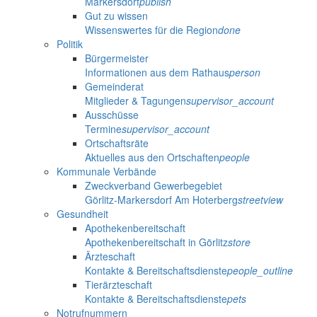
Markersdorf
publish
Gut zu wissen
Wissenswertes für die Region
done
Politik
Bürgermeister
Informationen aus dem Rathaus
person
Gemeinderat
Mitglieder & Tagungen
supervisor_account
Ausschüsse
Termine
supervisor_account
Ortschaftsräte
Aktuelles aus den Ortschaften
people
Kommunale Verbände
Zweckverband Gewerbegebiet
Görlitz-Markersdorf Am Hoterberg
streetview
Gesundheit
Apothekenbereitschaft
Apothekenbereitschaft in Görlitz
store
Ärzteschaft
Kontakte & Bereitschaftsdienste
people_outline
Tierärzteschaft
Kontakte & Bereitschaftsdienste
pets
Notrufnummern