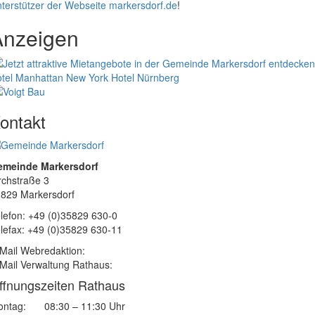
terstützer der Webseite markersdorf.de
!
Anzeigen
tel Manhattan New York
Hotel Nürnberg
ontakt
emeinde Markersdorf
rchstraße 3
829 Markersdorf
lefon: +49 (0)35829 630-0
lefax: +49 (0)35829 630-11
Mail Webredaktion:
Mail Verwaltung Rathaus:
ffnungszeiten Rathaus
ntag:
08:30 – 11:30 Uhr