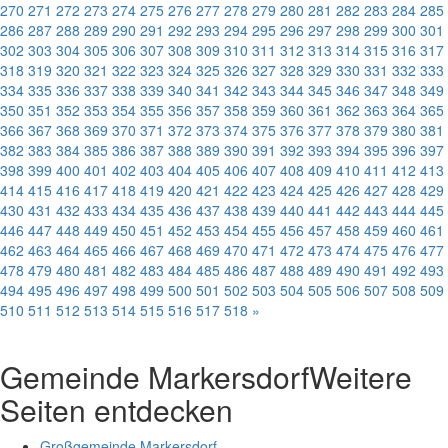
270
271
272
273
274
275
276
277
278
279
280
281
282
283
284
285
286
287
288
289
290
291
292
293
294
295
296
297
298
299
300
301
302
303
304
305
306
307
308
309
310
311
312
313
314
315
316
317
318
319
320
321
322
323
324
325
326
327
328
329
330
331
332
333
334
335
336
337
338
339
340
341
342
343
344
345
346
347
348
349
350
351
352
353
354
355
356
357
358
359
360
361
362
363
364
365
366
367
368
369
370
371
372
373
374
375
376
377
378
379
380
381
382
383
384
385
386
387
388
389
390
391
392
393
394
395
396
397
398
399
400
401
402
403
404
405
406
407
408
409
410
411
412
413
414
415
416
417
418
419
420
421
422
423
424
425
426
427
428
429
430
431
432
433
434
435
436
437
438
439
440
441
442
443
444
445
446
447
448
449
450
451
452
453
454
455
456
457
458
459
460
461
462
463
464
465
466
467
468
469
470
471
472
473
474
475
476
477
478
479
480
481
482
483
484
485
486
487
488
489
490
491
492
493
494
495
496
497
498
499
500
501
502
503
504
505
506
507
508
509
510
511
512
513
514
515
516
517
518
»
Gemeinde Markersdorf
Weitere
Seiten entdecken
Großgemeinde Markersdorf