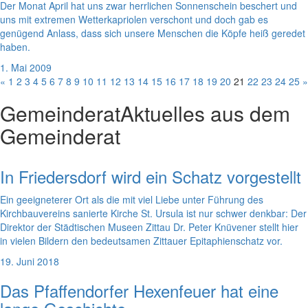
Der Monat April hat uns zwar herrlichen Sonnenschein beschert und
uns mit extremen Wetterkapriolen verschont und doch gab es
genügend Anlass, dass sich unsere Menschen die Köpfe heiß geredet
haben.
1. Mai 2009
«
1
2
3
4
5
6
7
8
9
10
11
12
13
14
15
16
17
18
19
20
21
22
23
24
25
»
Gemeinderat
Aktuelles aus dem
Gemeinderat
In Friedersdorf wird ein Schatz vorgestellt
Ein geeigneterer Ort als die mit viel Liebe unter Führung des
Kirchbauvereins sanierte Kirche St. Ursula ist nur schwer denkbar: Der
Direktor der Städtischen Museen Zittau Dr. Peter Knüvener stellt hier
in vielen Bildern den bedeutsamen Zittauer Epitaphienschatz vor.
19. Juni 2018
Das Pfaffendorfer Hexenfeuer hat eine