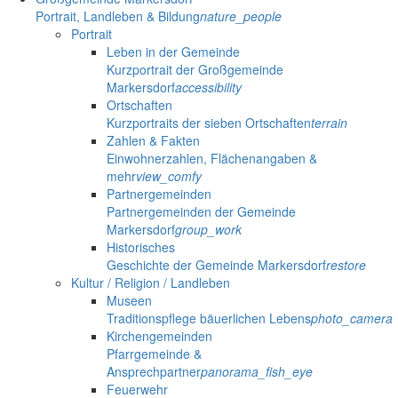
Portrait, Landleben & Bildung
nature_people
Portrait
Leben in der Gemeinde
Kurzportrait der Großgemeinde
Markersdorf
accessibility
Ortschaften
Kurzportraits der sieben Ortschaften
terrain
Zahlen & Fakten
Einwohnerzahlen, Flächenangaben &
mehr
view_comfy
Partnergemeinden
Partnergemeinden der Gemeinde
Markersdorf
group_work
Historisches
Geschichte der Gemeinde Markersdorf
restore
Kultur / Religion / Landleben
Museen
Traditionspflege bäuerlichen Lebens
photo_camera
Kirchengemeinden
Pfarrgemeinde &
Ansprechpartner
panorama_fish_eye
Feuerwehr