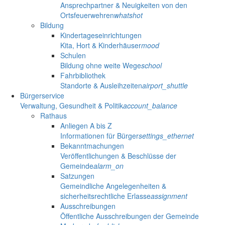
Ansprechpartner & Neuigkeiten von den
Ortsfeuerwehren
whatshot
Bildung
Kindertageseinrichtungen
Kita, Hort & Kinderhäuser
mood
Schulen
Bildung ohne weite Wege
school
Fahrbibliothek
Standorte & Ausleihzeiten
airport_shuttle
Bürgerservice
Verwaltung, Gesundheit & Politik
account_balance
Rathaus
Anliegen A bis Z
Informationen für Bürger
settings_ethernet
Bekanntmachungen
Veröffentlichungen & Beschlüsse der
Gemeinde
alarm_on
Satzungen
Gemeindliche Angelegenheiten &
sicherheitsrechtliche Erlasse
assignment
Ausschreibungen
Öffentliche Ausschreibungen der Gemeinde