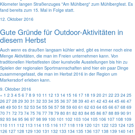
Kilometer langen Straßenzuges "Am Mühlberg" zum Mühlbergfest. Es
fand bereits zum 15. Mal in Folge statt.
12. Oktober 2016
Gute Gründe für Outdoor-Aktivitäten in
diesem Herbst
Auch wenn es draußen langsam kühler wird, gibt es immer noch eine
Menge Aktivitäten, die man im Freien unternehmen kann. Von
traditionellen Herbstfesten über kunstvolle Ausstellungen bis hin zu
Spielen der regionalen Sportmannschaften sind hier ein paar Dinge
zusammengefasst, die man im Herbst 2016 in der Region um
Markersdorf erleben kann.
9. Oktober 2016
«
1
2
3
4
5
6
7
8
9
10
11
12
13
14
15
16
17
18
19
20
21
22
23
24
25
26
27
28
29
30
31
32
33
34
35
36
37
38
39
40
41
42
43
44
45
46
47
48
49
50
51
52
53
54
55
56
57
58
59
60
61
62
63
64
65
66
67
68
69
70
71
72
73
74
75
76
77
78
79
80
81
82
83
84
85
86
87
88
89
90
91
92
93
94
95
96
97
98
99
100
101
102
103
104
105
106
107
108
109
110
111
112
113
114
115
116
117
118
119
120
121
122
123
124
125
126
127
128
129
130
131
132
133
134
135
136
137
138
139
140
141