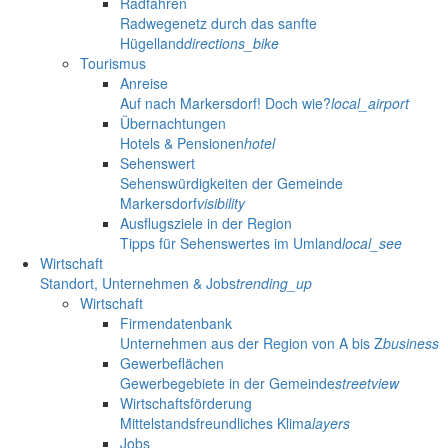
Radfahren
Radwegenetz durch das sanfte
Hügelland
directions_bike
Tourismus
Anreise
Auf nach Markersdorf! Doch wie?
local_airport
Übernachtungen
Hotels & Pensionen
hotel
Sehenswert
Sehenswürdigkeiten der Gemeinde
Markersdorf
visibility
Ausflugsziele in der Region
Tipps für Sehenswertes im Umland
local_see
Wirtschaft
Standort, Unternehmen & Jobs
trending_up
Wirtschaft
Firmendatenbank
Unternehmen aus der Region von A bis Z
business
Gewerbeflächen
Gewerbegebiete in der Gemeinde
streetview
Wirtschaftsförderung
Mittelstandsfreundliches Klima
layers
Jobs