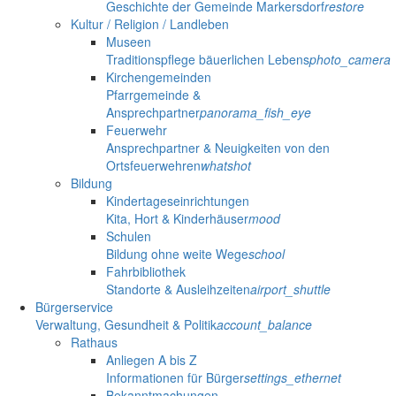
Geschichte der Gemeinde Markersdorf
restore
Kultur / Religion / Landleben
Museen
Traditionspflege bäuerlichen Lebens
photo_camera
Kirchengemeinden
Pfarrgemeinde &
Ansprechpartner
panorama_fish_eye
Feuerwehr
Ansprechpartner & Neuigkeiten von den
Ortsfeuerwehren
whatshot
Bildung
Kindertageseinrichtungen
Kita, Hort & Kinderhäuser
mood
Schulen
Bildung ohne weite Wege
school
Fahrbibliothek
Standorte & Ausleihzeiten
airport_shuttle
Bürgerservice
Verwaltung, Gesundheit & Politik
account_balance
Rathaus
Anliegen A bis Z
Informationen für Bürger
settings_ethernet
Bekanntmachungen