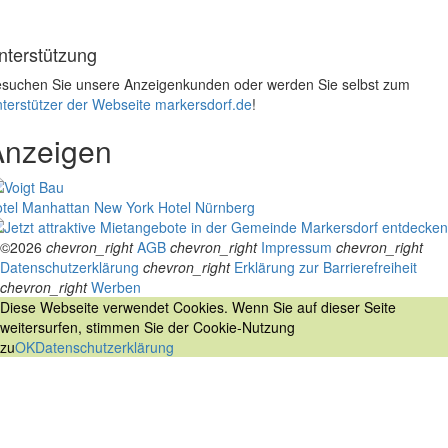
nterstützung
suchen Sie unsere Anzeigenkunden oder werden Sie selbst zum
terstützer der Webseite markersdorf.de
!
Anzeigen
tel Manhattan New York
Hotel Nürnberg
©2026
chevron_right
AGB
chevron_right
Impressum
chevron_right
Datenschutzerklärung
chevron_right
Erklärung zur Barrierefreiheit
chevron_right
Werben
Diese Webseite verwendet Cookies. Wenn Sie auf dieser Seite
weitersurfen, stimmen Sie der Cookie-Nutzung
zu
OK
Datenschutzerklärung