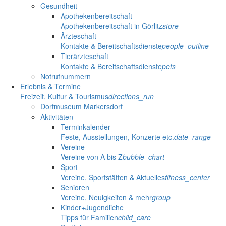
Gesundheit
Apothekenbereitschaft
Apothekenbereitschaft in Görlitz
store
Ärzteschaft
Kontakte & Bereitschaftsdienste
people_outline
Tierärzteschaft
Kontakte & Bereitschaftsdienste
pets
Notrufnummern
Erlebnis & Termine
Freizeit, Kultur & Tourismus
directions_run
Dorfmuseum Markersdorf
Aktivitäten
Terminkalender
Feste, Ausstellungen, Konzerte etc.
date_range
Vereine
Vereine von A bis Z
bubble_chart
Sport
Vereine, Sportstätten & Aktuelles
fitness_center
Senioren
Vereine, Neuigkeiten & mehr
group
Kinder+Jugendliche
Tipps für Familien
child_care