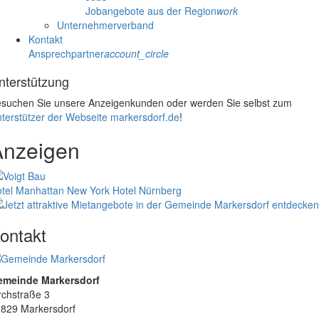
Jobangebote aus der Region
work
Unternehmerverband
Kontakt
Ansprechpartner
account_circle
nterstützung
suchen Sie unsere Anzeigenkunden oder werden Sie selbst zum
terstützer der Webseite markersdorf.de
!
Anzeigen
tel Manhattan New York
Hotel Nürnberg
ontakt
emeinde Markersdorf
rchstraße 3
829 Markersdorf