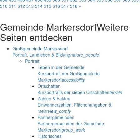
510
511
512
513
514
515
516
517
518
»
Gemeinde Markersdorf
Weitere
Seiten entdecken
Großgemeinde Markersdorf
Portrait, Landleben & Bildung
nature_people
Portrait
Leben in der Gemeinde
Kurzportrait der Großgemeinde
Markersdorf
accessibility
Ortschaften
Kurzportraits der sieben Ortschaften
terrain
Zahlen & Fakten
Einwohnerzahlen, Flächenangaben &
mehr
view_comfy
Partnergemeinden
Partnergemeinden der Gemeinde
Markersdorf
group_work
Historisches