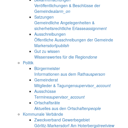
Veröffentlichungen & Beschlüsse der
Gemeinde
alarm_on
Satzungen
Gemeindliche Angelegenheiten &
sicherheitsrechtliche Erlasse
assignment
Ausschreibungen
Öffentliche Ausschreibungen der Gemeinde
Markersdorf
publish
Gut zu wissen
Wissenswertes für die Region
done
Politik
Bürgermeister
Informationen aus dem Rathaus
person
Gemeinderat
Mitglieder & Tagungen
supervisor_account
Ausschüsse
Termine
supervisor_account
Ortschaftsräte
Aktuelles aus den Ortschaften
people
Kommunale Verbände
Zweckverband Gewerbegebiet
Görlitz-Markersdorf Am Hoterberg
streetview