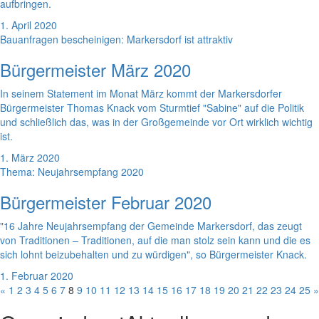
aufbringen.
1. April 2020
Bauanfragen bescheinigen: Markersdorf ist attraktiv
Bürgermeister März 2020
In seinem Statement im Monat März kommt der Markersdorfer
Bürgermeister Thomas Knack vom Sturmtief "Sabine" auf die Politik
und schließlich das, was in der Großgemeinde vor Ort wirklich wichtig
ist.
1. März 2020
Thema: Neujahrsempfang 2020
Bürgermeister Februar 2020
"16 Jahre Neujahrsempfang der Gemeinde Markersdorf, das zeugt
von Traditionen – Traditionen, auf die man stolz sein kann und die es
sich lohnt beizubehalten und zu würdigen", so Bürgermeister Knack.
1. Februar 2020
«
1
2
3
4
5
6
7
8
9
10
11
12
13
14
15
16
17
18
19
20
21
22
23
24
25
»