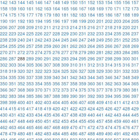
142
143
144
145
146
147
148
149
150
151
152
153
154
155
156
157
158
159
160
161
162
163
164
165
166
167
168
169
170
171
172
173
174
175
176
177
178
179
180
181
182
183
184
185
186
187
188
189
190
191
192
193
194
195
196
197
198
199
200
201
202
203
204
205
206
207
208
209
210
211
212
213
214
215
216
217
218
219
220
221
222
223
224
225
226
227
228
229
230
231
232
233
234
235
236
237
238
239
240
241
242
243
244
245
246
247
248
249
250
251
252
253
254
255
256
257
258
259
260
261
262
263
264
265
266
267
268
269
270
271
272
273
274
275
276
277
278
279
280
281
282
283
284
285
286
287
288
289
290
291
292
293
294
295
296
297
298
299
300
301
302
303
304
305
306
307
308
309
310
311
312
313
314
315
316
317
318
319
320
321
322
323
324
325
326
327
328
329
330
331
332
333
334
335
336
337
338
339
340
341
342
343
344
345
346
347
348
349
350
351
352
353
354
355
356
357
358
359
360
361
362
363
364
365
366
367
368
369
370
371
372
373
374
375
376
377
378
379
380
381
382
383
384
385
386
387
388
389
390
391
392
393
394
395
396
397
398
399
400
401
402
403
404
405
406
407
408
409
410
411
412
413
414
415
416
417
418
419
420
421
422
423
424
425
426
427
428
429
430
431
432
433
434
435
436
437
438
439
440
441
442
443
444
445
446
447
448
449
450
451
452
453
454
455
456
457
458
459
460
461
462
463
464
465
466
467
468
469
470
471
472
473
474
475
476
477
478
479
480
481
482
483
484
485
486
487
488
489
490
491
492
493
494
495
496
497
498
499
500
501
502
503
504
505
506
507
508
509