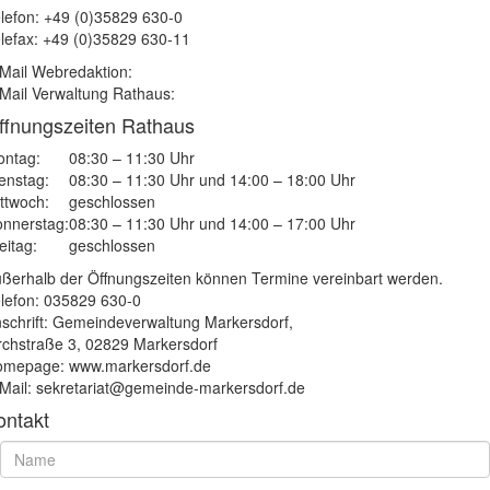
lefon: +49 (0)35829 630-0
lefax: +49 (0)35829 630-11
Mail Webredaktion:
Mail Verwaltung Rathaus:
ffnungszeiten Rathaus
ntag:
08:30 – 11:30 Uhr
enstag:
08:30 – 11:30 Uhr und 14:00 – 18:00 Uhr
ttwoch:
geschlossen
nnerstag:
08:30 – 11:30 Uhr und 14:00 – 17:00 Uhr
eitag:
geschlossen
ßerhalb der Öffnungszeiten können Termine vereinbart werden.
lefon: 035829 630-0
schrift: Gemeindeverwaltung Markersdorf,
rchstraße 3, 02829 Markersdorf
mepage: www.markersdorf.de
Mail: sekretariat@gemeinde-markersdorf.de
ontakt