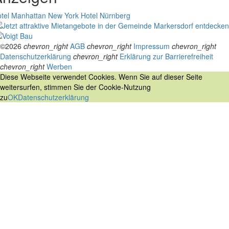
tel Manhattan New York
Hotel Nürnberg
©2026
chevron_right
AGB
chevron_right
Impressum
chevron_right
Datenschutzerklärung
chevron_right
Erklärung zur Barrierefreiheit
chevron_right
Werben
Diese Webseite verwendet Cookies. Wenn Sie auf dieser Seite
weitersurfen, stimmen Sie der Cookie-Nutzung
zu
OK
Datenschutzerklärung