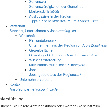
Sehenswert
Sehenswürdigkeiten der Gemeinde
Markersdorf
visibility
Ausflugsziele in der Region
Tipps für Sehenswertes im Umland
local_see
Wirtschaft
Standort, Unternehmen & Jobs
trending_up
Wirtschaft
Firmendatenbank
Unternehmen aus der Region von A bis Z
business
Gewerbeflächen
Gewerbegebiete in der Gemeinde
streetview
Wirtschaftsförderung
Mittelstandsfreundliches Klima
layers
Jobs
Jobangebote aus der Region
work
Unternehmerverband
Kontakt
Ansprechpartner
account_circle
nterstützung
suchen Sie unsere Anzeigenkunden oder werden Sie selbst zum