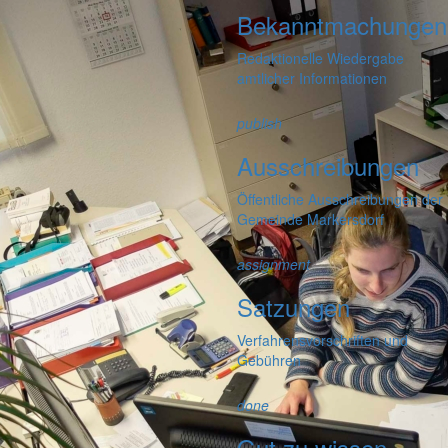
Bekanntmachungen
Redaktionelle Wiedergabe
amtlicher Informationen
publish
Ausschreibungen
Öffentliche Ausschreibungen der
Gemeinde Markersdorf
assignment
Satzungen
Verfahrensvorschriften und
Gebühren
done
Gut zu wissen