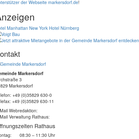
terstützer der Webseite markersdorf.de
!
Anzeigen
tel Manhattan New York
Hotel Nürnberg
ontakt
emeinde Markersdorf
rchstraße 3
829 Markersdorf
lefon: +49 (0)35829 630-0
lefax: +49 (0)35829 630-11
Mail Webredaktion:
Mail Verwaltung Rathaus:
ffnungszeiten Rathaus
ntag:
08:30 – 11:30 Uhr