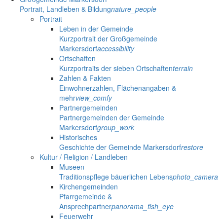
Portrait, Landleben & Bildung
nature_people
Portrait
Leben in der Gemeinde
Kurzportrait der Großgemeinde
Markersdorf
accessibility
Ortschaften
Kurzportraits der sieben Ortschaften
terrain
Zahlen & Fakten
Einwohnerzahlen, Flächenangaben &
mehr
view_comfy
Partnergemeinden
Partnergemeinden der Gemeinde
Markersdorf
group_work
Historisches
Geschichte der Gemeinde Markersdorf
restore
Kultur / Religion / Landleben
Museen
Traditionspflege bäuerlichen Lebens
photo_camera
Kirchengemeinden
Pfarrgemeinde &
Ansprechpartner
panorama_fish_eye
Feuerwehr