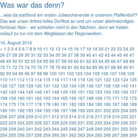
Was war das denn?
...was da stattfand am ersten Juliwochenende in unserem Pfaffendorf?
Das war unser drittes tolles Dorffest an und um unser altehrwürdiges
Schloss! Nein - wir schliefen nicht in den Nächten, denn wir hatten
vollauf zu tun mit dem Wegblasen der Regenwolken.
16. August 2016
«
1
2
3
4
5
6
7
8
9
10
11
12
13
14
15
16
17
18
19
20
21
22
23
24
25
26
27
28
29
30
31
32
33
34
35
36
37
38
39
40
41
42
43
44
45
46
47
48
49
50
51
52
53
54
55
56
57
58
59
60
61
62
63
64
65
66
67
68
69
70
71
72
73
74
75
76
77
78
79
80
81
82
83
84
85
86
87
88
89
90
91
92
93
94
95
96
97
98
99
100
101
102
103
104
105
106
107
108
109
110
111
112
113
114
115
116
117
118
119
120
121
122
123
124
125
126
127
128
129
130
131
132
133
134
135
136
137
138
139
140
141
142
143
144
145
146
147
148
149
150
151
152
153
154
155
156
157
158
159
160
161
162
163
164
165
166
167
168
169
170
171
172
173
174
175
176
177
178
179
180
181
182
183
184
185
186
187
188
189
190
191
192
193
194
195
196
197
198
199
200
201
202
203
204
205
206
207
208
209
210
211
212
213
214
215
216
217
218
219
220
221
222
223
224
225
226
227
228
229
230
231
232
233
234
235
236
237
238
239
240
241
242
243
244
245
246
247
248
249
250
251
252
253
254
255
256
257
258
259
260
261
262
263
264
265
266
267
268
269