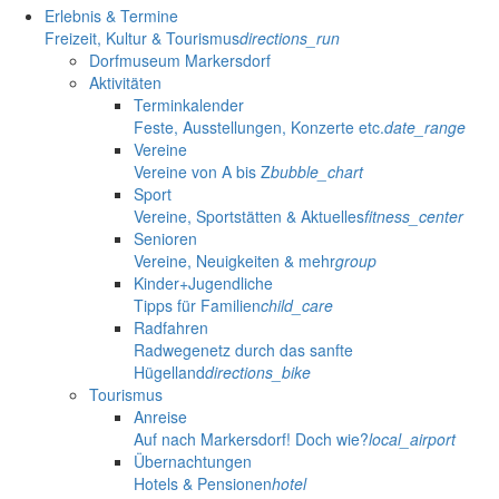
Erlebnis & Termine
Freizeit, Kultur & Tourismus
directions_run
Dorfmuseum Markersdorf
Aktivitäten
Terminkalender
Feste, Ausstellungen, Konzerte etc.
date_range
Vereine
Vereine von A bis Z
bubble_chart
Sport
Vereine, Sportstätten & Aktuelles
fitness_center
Senioren
Vereine, Neuigkeiten & mehr
group
Kinder+Jugendliche
Tipps für Familien
child_care
Radfahren
Radwegenetz durch das sanfte
Hügelland
directions_bike
Tourismus
Anreise
Auf nach Markersdorf! Doch wie?
local_airport
Übernachtungen
Hotels & Pensionen
hotel