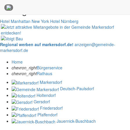
Anzeigen
Hotel Manhattan New York
Hotel Nürnberg
Regional werben auf markersdorf.de!
anzeigen@gemeinde-
markersdorf.de
Home
chevron_right
Bürgerservice
chevron_right
Rathaus
Markersdorf
Deutsch-Paulsdorf
Holtendorf
Gersdorf
Friedersdorf
Pfaffendorf
Jauernick-Buschbach