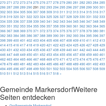
270
271
272
273
274
275
276
277
278
279
280
281
282
283
284
285
286
287
288
289
290
291
292
293
294
295
296
297
298
299
300
301
302
303
304
305
306
307
308
309
310
311
312
313
314
315
316
317
318
319
320
321
322
323
324
325
326
327
328
329
330
331
332
333
334
335
336
337
338
339
340
341
342
343
344
345
346
347
348
349
350
351
352
353
354
355
356
357
358
359
360
361
362
363
364
365
366
367
368
369
370
371
372
373
374
375
376
377
378
379
380
381
382
383
384
385
386
387
388
389
390
391
392
393
394
395
396
397
398
399
400
401
402
403
404
405
406
407
408
409
410
411
412
413
414
415
416
417
418
419
420
421
422
423
424
425
426
427
428
429
430
431
432
433
434
435
436
437
438
439
440
441
442
443
444
445
446
447
448
449
450
451
452
453
454
455
456
457
458
459
460
461
462
463
464
465
466
467
468
469
470
471
472
473
474
475
476
477
478
479
480
481
482
483
484
485
486
487
488
489
490
491
492
493
494
495
496
497
498
499
500
501
502
503
504
505
506
507
508
509
510
511
512
513
514
515
516
517
518
»
Gemeinde Markersdorf
Weitere
Seiten entdecken
Großgemeinde Markersdorf