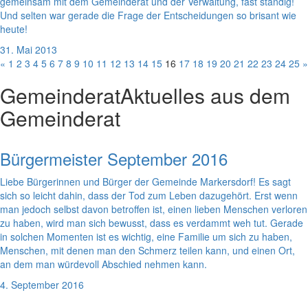
gemeinsam mit dem Gemeinderat und der Verwaltung, fast ständig!
Und selten war gerade die Frage der Entscheidungen so brisant wie
heute!
31. Mai 2013
«
1
2
3
4
5
6
7
8
9
10
11
12
13
14
15
16
17
18
19
20
21
22
23
24
25
»
Gemeinderat
Aktuelles aus dem
Gemeinderat
Bürgermeister September 2016
Liebe Bürgerinnen und Bürger der Gemeinde Markersdorf! Es sagt
sich so leicht dahin, dass der Tod zum Leben dazugehört. Erst wenn
man jedoch selbst davon betroffen ist, einen lieben Menschen verloren
zu haben, wird man sich bewusst, dass es verdammt weh tut. Gerade
in solchen Momenten ist es wichtig, eine Familie um sich zu haben,
Menschen, mit denen man den Schmerz teilen kann, und einen Ort,
an dem man würdevoll Abschied nehmen kann.
4. September 2016