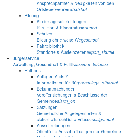
Ansprechpartner & Neuigkeiten von den
Ortsfeuerwehren
whatshot
Bildung
Kindertageseinrichtungen
Kita, Hort & Kinderhäuser
mood
Schulen
Bildung ohne weite Wege
school
Fahrbibliothek
Standorte & Ausleihzeiten
airport_shuttle
Bürgerservice
Verwaltung, Gesundheit & Politik
account_balance
Rathaus
Anliegen A bis Z
Informationen für Bürger
settings_ethernet
Bekanntmachungen
Veröffentlichungen & Beschlüsse der
Gemeinde
alarm_on
Satzungen
Gemeindliche Angelegenheiten &
sicherheitsrechtliche Erlasse
assignment
Ausschreibungen
Öffentliche Ausschreibungen der Gemeinde