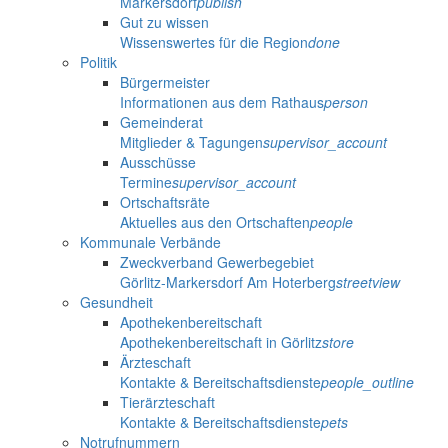
Markersdorf
publish
Gut zu wissen
Wissenswertes für die Region
done
Politik
Bürgermeister
Informationen aus dem Rathaus
person
Gemeinderat
Mitglieder & Tagungen
supervisor_account
Ausschüsse
Termine
supervisor_account
Ortschaftsräte
Aktuelles aus den Ortschaften
people
Kommunale Verbände
Zweckverband Gewerbegebiet
Görlitz-Markersdorf Am Hoterberg
streetview
Gesundheit
Apothekenbereitschaft
Apothekenbereitschaft in Görlitz
store
Ärzteschaft
Kontakte & Bereitschaftsdienste
people_outline
Tierärzteschaft
Kontakte & Bereitschaftsdienste
pets
Notrufnummern